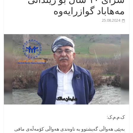
مەهاباد گوازرایەوە
25.08.2024
‏ک.م.م.ک:
بەپێی هەواڵی گەیشتوو بە ناوەندی هەواڵی کۆمەڵەی مافی