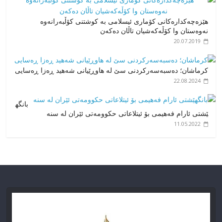
هێزەچەکدارەکانی کۆماری ئیسلامی بە کوشتنی کۆڵبەرانەوە
نەوەستان وا کۆڵەکەشیان تاڵان دەکەن
20.07.2019
کرماشان؛ دەسبەسەرکردنی سێ له هاوڕێیانی شەهید ڕەزا ڕەسایی
22.08.2024
بانگه
ێشتی ئارام فەهیمی بۆ ئیتلاعاتی حکوومەتی ئێران لە سنە
11.05.2022