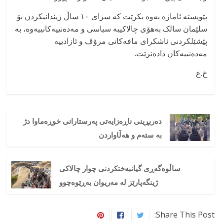
پێویستە ئاماژە بەوە بکرێت کە سزای ١٠ ساڵ زیندانیکردن بۆ
سلێمان سالک بەهۆی چالاکییە سیاسی و مەدەنییەکانییەوە، بە
پێشێلکردنی ئاشکرای مافەکانی مرۆڤ و ئازادییە
مەدەنییەکان دادەنرێت.
خ.ع
دەربڕینی ناڕەزایەتی پەرستارانی خوڕەماوا دژ
بە ستەم و هەڵاواردن
ساڵوەگەڕی گیانبەختکردنی چوار چالاکی
ژینگەپارێز لە مەریوان بەڕێوەچوو
Share This Post: