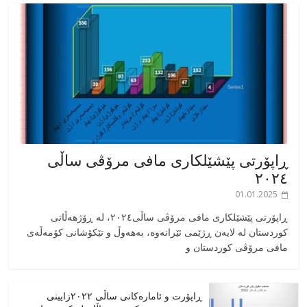
ڕاپۆرتی پێشێلکاری مافی مرۆڤی ساڵی
٢٠٢٤
01.01.2025
‎ڕاپۆرتی پێشێلکاری مافی مرۆڤی ساڵی٢٠٢٤، له ڕۆژهەڵاتی
کوردستان له لایەن ڕژێمی ئێرانەوە، بە‎هەوڵ و تێکۆشانی کۆمەڵەی
مافی مرۆڤی کوردستان و
ڕاپۆرت و ئامارەکانی ساڵی ٢٠٢٢زایینی