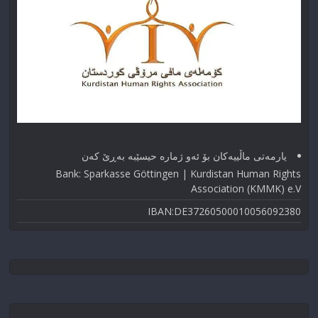
یارمەتی ماڵییەکان بۆ ئەو ژماره حیسێبە بەڕێ کەن
Bank: Sparkasse Göttingen | Kurdistan Human Rights
Association (KMMK) e.V
IBAN:DE37260500010056092380