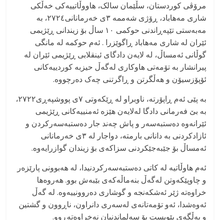
مرۆڤی کوردستان، سڵێمان سالک، هاووڵاتییەکی خەڵکی
شاری مەهاباد، ڕۆژی شەممە ٣ی خەرمانانی٢٧٢٤، بە
مەبەستی تێپەڕاندنی حوکمی ١٠ ساڵ بۆ زیندانی ڕێژیمی
ئێران لە شاری مەهاباد ڕاگوێزرا . ئەم حوکمە لە مانگی
گوڵانی ئەمساڵ، لە لایەن دادگای ئینقلابی ڕێژیمی ئێران لە
پیرانشار بە تۆمەتی هاوکاری لەگەڵ حیزبە کوردییەکانی
ئۆپۆزسیۆن و هەڵگرتن و ڕاگرتنی چەک دەرچووە.
بە پێی ئەم ڕاپۆرتە، ناوبراو لە ڕێکەوتی ٧ی پووشپەڕی٢٧٢٢،
بە بێ فەرمانی دادگا لەلایەن هێزە ئەمنییەکانی ڕێژیمی
ئێرانەوە دەستبەسەر و پاش چەند جار دەستبەسەرکردن و
ئازادکردنی بە دانانی بارمتە، دواجار لە ٣ی خەرمانانی
ئەمساڵ بۆ جێبەجێکردنی سزاکەی بۆ زیندان گوازرایەوە.
ئەم هاوڵاتیە لە کاتی دەستبەسەرکردنیدا، له هەبوونی پارێزەر
و چاوپێکەوتن لەگەڵ بنەماڵەکەی بێبەش بوو. هەروەها
خراوەتە ژێر ئەشکەنجە و گوشاری دەروونییەوە. لە گەڵ
ئەوەشدا، ئەو تۆمەتانەی لەسەری دانراون، ناڕوون و گشتین
و بەڵگەی پێویست بۆ سەلماندنیان نەخراوەتەڕوو.