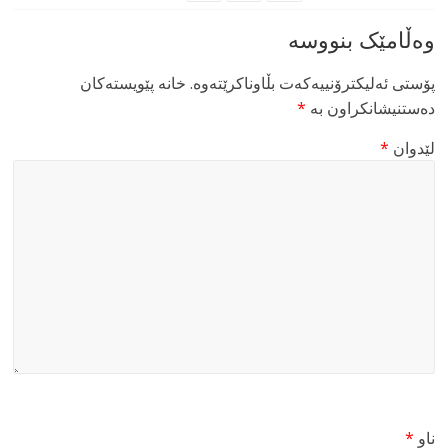
وەڵامێک بنووسە
پۆستی ئەلیکترۆنییەکەت بڵاوناکرێتەوە.
خانە پێویستەکان
دەستنیشانکراون بە
*
لێدوان
*
ناو
*