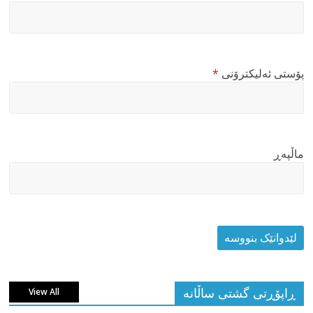
پۆستی ئەلیکترۆنی
*
ماڵپه‌ڕ
ڕاپۆڕتی گشتی ساڵانه
View All