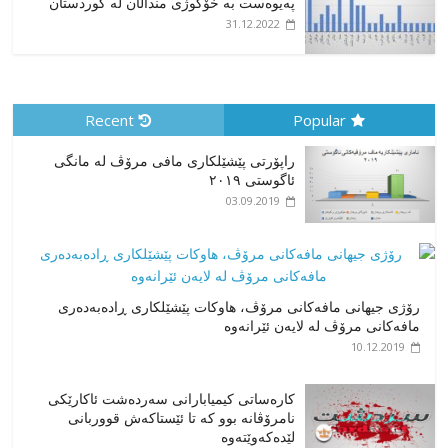
پەیوەست بە خۆکوژی منداڵان لە کوردستان
31.12.2022
Recent
Popular
راپۆرتی پێشێلكاری مافی مرۆڤ له‌ مانگی
ئاگوستی ٢٠١٩
03.09.2019
رۆژی جیهانی مافەکانی مرۆڤ، هاوکات پێشێلکاری ڕادەبەدەری
مافەکانی مرۆڤ لە لایەن ئێرانەوە
10.12.2019
کارەساتی کیمیابارانی سەردەشت ئاکارێکی
نامرۆڤانە بوو کە تا ئێستاکەش قووربانی
لێدەکەوێتەوە