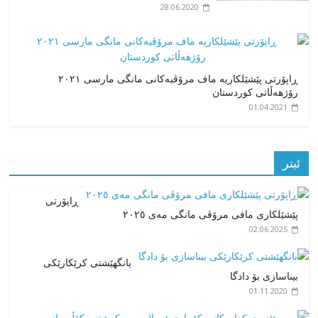
28.06.2020
ڕاپۆرتی پێشێلکاریە ماف مرۆڤیەکانی مانگی مارسی ٢٠٢١
رۆژهەڵاتی کوردستان
01.04.2021
ئیتر
ڕاپۆرتی
پێشێلکاری مافی مرۆڤی مانگی مەی ۲۰۲٥
02.06.2025
بانگهێشتی کرێکارێکی
بیناسازی بۆ دادگا
01.11.2020