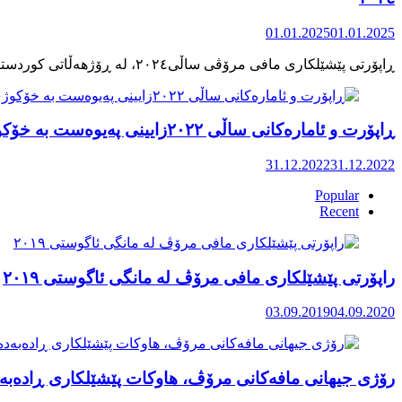
01.01.2025
01.01.2025
ڕاپۆرت و ئامارەکانی ساڵی ٢٠٢٢زایینی پەیوەست بە خۆکوژی منداڵان لە کوردستان
31.12.2022
31.12.2022
Popular
Recent
راپۆرتی پێشێلكاری مافی مرۆڤ له‌ مانگی ئاگوستی ٢٠١٩
03.09.2019
04.09.2020
رۆژی جیهانی مافەکانی مرۆڤ، هاوکات پێشێلکاری ڕادەبەد