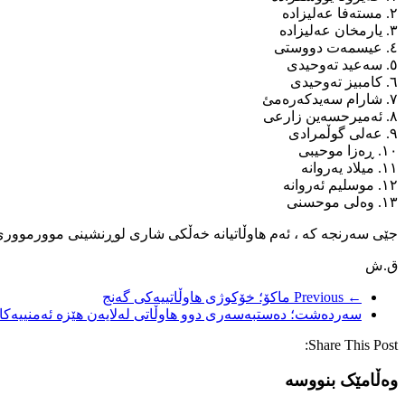
٢. مستەفا عەلیزادە
٣. یارمخان عەلیزادە
٤. عیسمەت دووستی
٥. سەعید تەوحیدی
٦. کامبیز تەوحیدی
٧. شارام سەیدکەرەمئ
٨. ئەمیرحسەین زارعی
٩. عەلی گوڵمرادی
١٠. ڕەزا موحیبی
١١. میلاد یەروانە
١٢. موسلیم ئەروانە
١٣. وەلی موحسنی
جێی سەرنجە کە ، ئەم هاوڵاتیانە خەڵکی شاری لوڕنشینی موورمووری 
ق.ش
← Previous
ماکۆ؛ خۆکوژی هاوڵاتییەکی گەنج
سەردەشت؛ دەستبەسەری دوو هاوڵاتی لەلایەن هێزە ئەمنییەکان
Share This Post:
وەڵامێک بنووسە