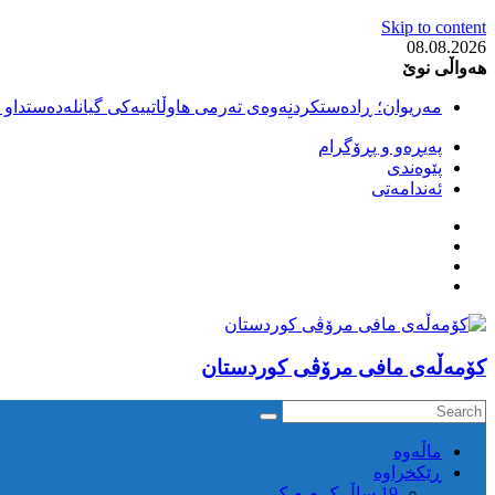
Skip to content
08.08.2026
هەواڵی نوێ
مەریوان؛ ڕادەستکردنەوەی تەرمی هاوڵاتییەکی گیانلەدەستداو ل
سەقز؛ بێهزاد ڕەسووڵی بەندکراوی سیاسی کورد ژیانی لە مەتر
پەیڕەو و پڕۆگرام
سەقز؛ دەسبەسەری دوو گەنج لەلایەن هێزە ئەمنییەکانی ڕێژیمی
پێوەندی
کوژرانی هاوڵاتییەکی خەڵکی سەردەشت لە کاتی کۆڵبەری لە نا
ئەندامەتی
مەریوان و ڕوانسەر؛ کوژرانی دوو هاوڵاتی لە کاتی کۆڵبەریدا 
كۆمه‌ڵه‌ی مافی مرۆڤی کوردستان
ماڵه‌وه‌
ڕێکخراوە
19 ساڵ ک م م ک