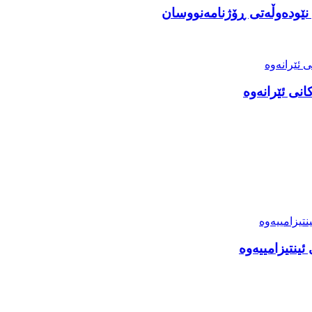
نێودەوڵەتی ڕۆژنامەنووسان
انی ئێرانەوە
ینتیزامییەوە