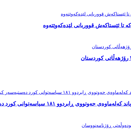
ە تا ئێستاکەش قووربانی لێدەکەوێتەوە
ابردوو ۱٨۱ سیاسەتوانی کورد دەستبەسەر کراون