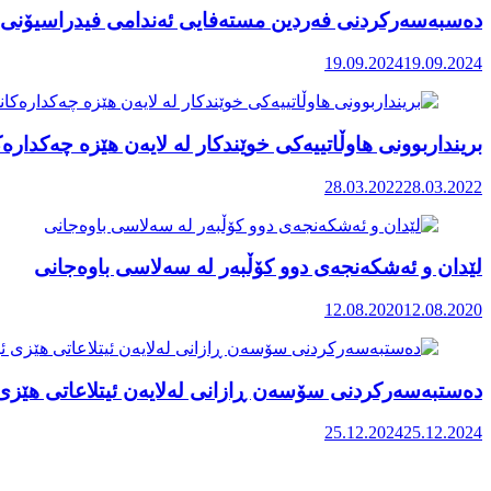
دەسبەسەرکردنی فەردین مستەفایی ئەندامی فیدراسیۆنی 
19.09.2024
19.09.2024
برینداربوونی هاوڵاتییەکی خوێندکار لە لایەن هێزە چەکدارەک
28.03.2022
28.03.2022
لێدان و ئەشکەنجەی دوو کۆڵبەر لە سەلاسی باوەجانی
12.08.2020
12.08.2020
دەستبەسەرکردنی سۆسەن ڕازانی لەلایەن ئیتلاعاتی هێزی ئ
25.12.2024
25.12.2024