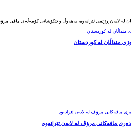
ەری مافەکانی مرۆڤ لە لایەن ئێرانەوە