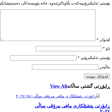
پۆستی ئەلیکترۆنییەکەت بڵاوناکرێتەوە.
خانە پێویستەکان دەستنیشانکر
لێدوان
*
ناو
*
پۆستی ئەلیکترۆنی
*
ماڵپه‌ڕ
ڕاپۆڕتی گشتی ساڵانه
View All
ڕاپۆرتی پێشێلکاری مافی مرۆڤی ساڵی
٢٠٢٤