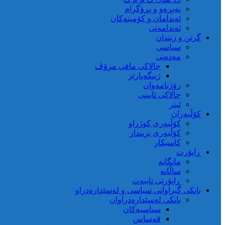
پەیڕەو و پڕۆگرام
ئەندامان و کۆمیتەکان
ئەندامەتی
گرتن و زیندان
سیاسی
مەدەنی
چالاکی مافی مرۆڤ
ژینگەپارێز
رۆژنامەوان
چالاکی ئایینی
ئیتر
کۆڵبەران
کۆڵبەری کوژراو
کؤڵبەری بریندار
کاسبکار
ڕاپۆرت
مانگانە
ساڵانە
ڕاپۆرتی تایبەت
بانکی گیراوانی سیاسی و لەسێدارەدراو
بانکی لەسێدارەدراوان
سیاسیەکان
قەساس