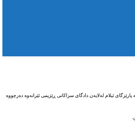
ەوەیەکی نوێ بۆ ١٣کەس لە هاوڵاتیانی شاری موورمووری لە پارێزگای ئیلام لەلایەن دادگای سزاکانی ڕێژیمی ئێرانەوە دەرچووە
.