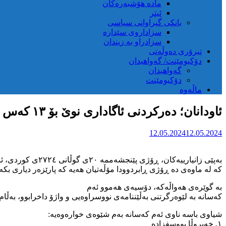
مادە هۆشبەرەکان
ئیتر
بانکی گیراوانی سیاسی
سزاداروی سێدارە
سزادراو بە زیندان
تیرۆری دەوڵەتی
دۆکیومێنت/ گەواهیدان
گەواهیدان
دۆکیومێنت
ماڵەوە
ئاودانان؛ دەرکردنی ئاگاداری نوێ بۆ ١٣ کەس لەلایەن دادگای سزاکانی ڕێژیم
12.05.2024
12.05.2024
کە لە ماوەی دە ڕۆژی ڕابردوودا مۆڵەتیان هەیە کە پارێزەر دیاری بکەن
بە گوێرەی هەواڵەکە، دۆسیەی هەموو ئەم
کەسانە بە لێوەرگرتنی بەڵێننامەی نووسراوەیی و واژۆ داخرابوو، بەڵ
شیاوی باسە ناوی ئەم کەسانە بەم شێوەی خوارەوەیە:
١. خەیروڵا یووسفزادە