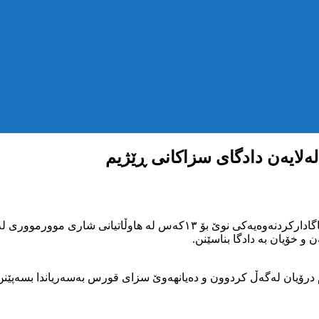
بەپێی زانیارییەکان، ڕۆژی پێنجشەممە ٢٠ی گوڵانی ٢٧٢٤ی کوردی، ئاگادارکردن
 و خۆیان بە دادگا بناسێنن.
ام درۆیان لەگەڵ کردوون و دەیانهەوێ سزای قورس بەسەریاندا بسەپێنن