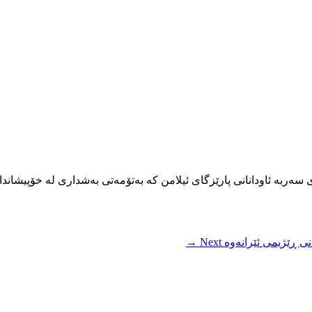
سەربە ئاودانانی پارێزگای ئیلامن کە بەتۆمەتی بەشداری لە خۆپیشان
ی ڕێژیمی ئێرانەوە
Next →