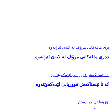
ەری مافەکانی مرۆڤ لە لایەن ئێرانەوە
ە تا ئێستاکەش قووربانی لێدەکەوێتەوە