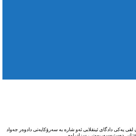
لقی یەکی دادگای ئینقلابی ئەو شارە بە سەرۆکایەتی دادوەر جەواد