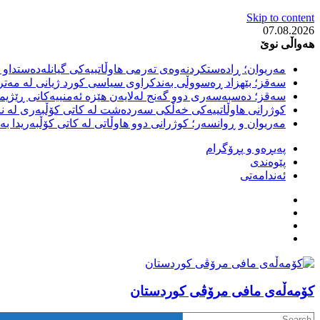
Skip to content
07.08.2026
هەواڵی نوێ
مەریوان؛ ڕادەستکردنەوەی تەرمی هاوڵاتییەکی گیانلەدەستداو ل
سەقز؛ بێهزاد ڕەسووڵی بەندکراوی سیاسی کورد ژیانی لە مەتر
سەقز؛ دەسبەسەری دوو گەنج لەلایەن هێزە ئەمنییەکانی ڕێژیمی
کوژرانی هاوڵاتییەکی خەڵکی سەردەشت لە کاتی کۆڵبەری لە نا
مەریوان و ڕوانسەر؛ کوژرانی دوو هاوڵاتی لە کاتی کۆڵبەریدا 
پەیڕەو و پڕۆگرام
پێوەندی
ئەندامەتی
كۆمه‌ڵه‌ی مافی مرۆڤی کوردستان