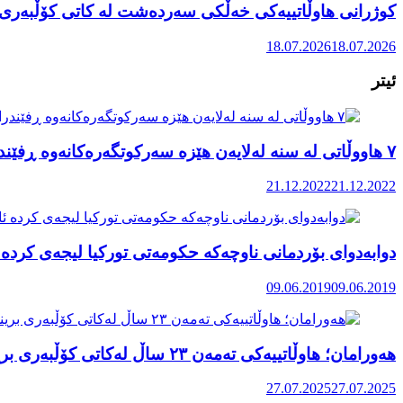
کوژرانی هاوڵاتییەکی خەڵکی سەردەشت لە کاتی کۆڵبەری ل
18.07.2026
18.07.2026
ئیتر
۷ هاووڵاتی لە سنە لەلایەن هێزە سەرکوتگەرەکانەوە ڕفێندران
21.12.2022
21.12.2022
دوابەدوای بۆردمانی ناوچەکە حکومەتی تورکیا لیجە‌ی کرد
09.06.2019
09.06.2019
هەورامان؛ هاوڵاتییەکی تەمەن ٢٣ ساڵ لەکاتی کۆڵبەری بریندار بوو
27.07.2025
27.07.2025