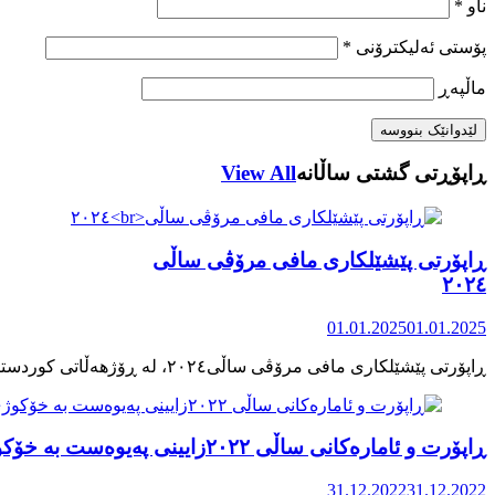
ناو
*
پۆستی ئەلیکترۆنی
*
ماڵپه‌ڕ
ڕاپۆڕتی گشتی ساڵانه
View All
ڕاپۆرتی پێشێلکاری مافی مرۆڤی ساڵی
٢٠٢٤
01.01.2025
01.01.2025
ڕاپۆرت و ئامارەکانی ساڵی ٢٠٢٢زایینی پەیوەست بە خۆکوژی منداڵان لە کوردستان
31.12.2022
31.12.2022