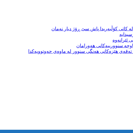
ە کاتی کۆڵبەریدا پاش سێ ڕۆژ دیار نەمان
سیدایە
 ئێرانەوە
وچە سنوورییەکانی هەورامان
بە تەقەی هێزەکانی هەنگی سنوور لە ماوەی حەوتوویەکدا