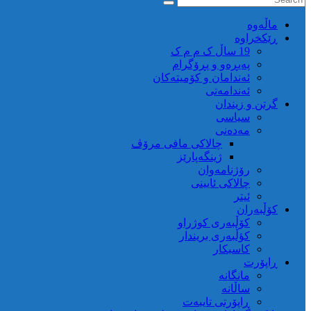
ماڵه‌وه‌
ڕێکخراوە
19 ساڵ ک م م ک
پەیڕەو و پڕۆگرام
ئەندامان و کۆمیتەکان
ئەندامەتی
گرتن و زیندان
سیاسی
مەدەنی
چالاکی مافی مرۆڤ
ژینگەپارێز
رۆژنامەوان
چالاکی ئایینی
ئیتر
کۆڵبەران
کۆڵبەری کوژراو
کؤڵبەری بریندار
کاسبکار
ڕاپۆرت
مانگانە
ساڵانە
ڕاپۆرتی تایبەت