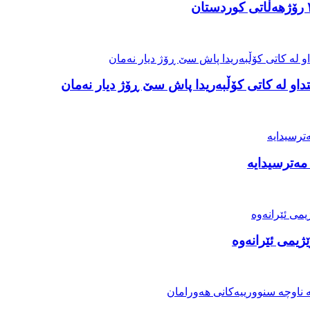
او لە کاتی کۆڵبەریدا پاش سێ ڕۆژ دیار نەمان
مەترسیدایە
ژیمی ئێرانەوە