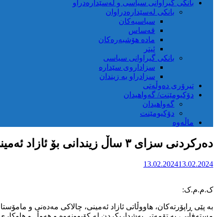
بانکی گیراوانی سیاسی و لەسێدارەدراو
بانکی لەسێدارەدراوان
سیاسیەکان
قەساس
مادە هۆشبەرەکان
ئیتر
بانکی گیراوانی سیاسی
سزاداروی سێدارە
سزادراو بە زیندان
تیرۆری دەوڵەتی
دۆکیومێنت/ گەواهیدان
گەواهیدان
دۆکیومێنت
ماڵەوە
دەرکردنی سزای ٣ ساڵ زیندانی بۆ ئازاد ئەمینی
13.02.2024
13.02.2024
‏ک.م.م.ک:
بە پێی ڕاپۆرتەکان، هاووڵاتی ئازاد ئەمینی، چالاکی مەدەنی و مامۆس
مستەفایی، بە تۆمەتی بەشداریکردن لە کۆبوونەوە و هەوڵ و هاوکاری دژی ئاسایشی نیشتمانی، بە ٣ ساڵ زیندانیی تەعزیری 