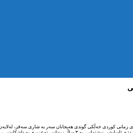
تای زمانی کوردی خەڵکی گوندی هەیجانان سەر بە شاری سەقز، لەلایەن 
بە داشکاندنی ڕۆژانی دەستبەسەربوونی، سزادراوە.