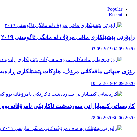
Popular
Recent
راپۆرتی پێشێلكاری مافی مرۆڤ له‌ مانگی ئاگوستی ٢٠١٩
03.09.2019
04.09.2020
رۆژی جیهانی مافەکانی مرۆڤ، هاوکات پێشێلکاری ڕادەبەد
10.12.2019
04.09.2020
کارەساتی کیمیابارانی سەردەشت ئاکارێکی نامرۆڤانە بوو ک
28.06.2020
30.06.2020