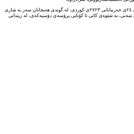
جێی ئاماژەیه، ناوبراو که ئەندامی کۆمەڵەی فەرهەنگیی “هیوای زانست” و کۆمەڵەی ژینگەپارێزی “ژیانی سەوز”ی سەقز بووە، ڕۆژی هەینی ٢٤ی خەرمانانی ٢٧٢٣ی کوردی، لە گوندی هەیجانان سەر بە شاری
ە ئەمنییەکانی ڕژێمی ئێرانەوە دەستبەسەر کراوە، پاشان دوای ٣٢ ڕۆژ، له ٢٥ی خەزەڵوەر، بە دانانی بارمتەی ٩٠٠ ملوێن تمەنی، بە شێوەی کاتی تا کۆتایی پرۆسەی دۆسیەکەی، لە زیندانی