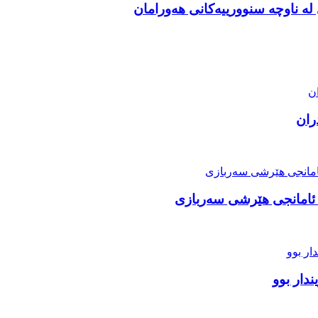
ە ناوچە سنوورییەکانی هەورامان
ە ئامانجی هێرشی سەربازی