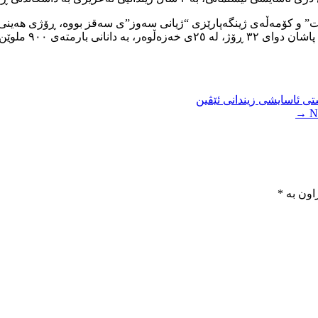
سەقز، لەلایەن هێز
ی ئاسایشی زیندانی ئێڤین
Ne
اون بە
*