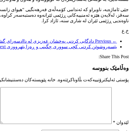
ناوەندیی ڕژێمی ئێران لە شاری سنە، ئازاد کرا.
خ.ع
← Previous
دادگایی کردنی پەخشان عەزیزی لە داادسەرای گشت
بێسەروشوێن کردنی کچی سووری چگینی و ڕەزا بێهرووزی
xt →
Share This Post:
وەڵامێک بنووسە
پۆستی ئەلیکترۆنییەکەت بڵاوناکرێتەوە.
خانە پێویستەکان دەستنیشانکر
لێدوان
*