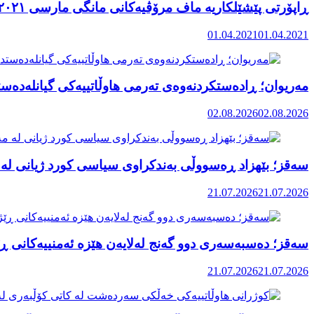
ڕاپۆرتی پێشێلکاریە ماف مرۆڤیەکانی مانگی مارسی ٢٠٢١ رۆژهەڵاتی کوردستان
01.04.2021
01.04.2021
مەریوان؛ ڕادەستکردنەوەی تەرمی هاوڵاتییەکی گیانلەدەستد
02.08.2026
02.08.2026
سەقز؛ بێهزاد ڕەسووڵی بەندکراوی سیاسی کورد ژیانی لە 
21.07.2026
21.07.2026
سەقز؛ دەسبەسەری دوو گەنج لەلایەن هێزە ئەمنییەکانی ڕێ
21.07.2026
21.07.2026