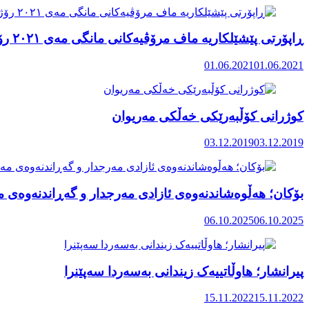
ڕاپۆرتی پێشێلکاریە ماف مرۆڤیەکانی مانگی مەی ٢٠٢١ رۆژهەڵاتی کوردستان
01.06.2021
01.06.2021
کوژرانی کۆڵبەرێکی خەڵکی مەریوان
03.12.2019
03.12.2019
بۆکان؛ هەڵوەشاندنەوەی ئازادی مەرجدار و گەڕاندنەوەی 
06.10.2025
06.10.2025
پیرانشار؛ هاوڵاتییەک زیندانی بەسەردا سەپێنرا
15.11.2022
15.11.2022