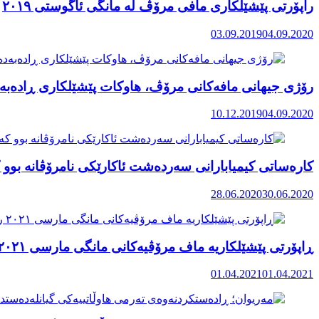
راپۆرتی پێشێلكاری مافی مرۆڤ له‌ مانگی ئاگوستی ٢٠١٩
03.09.2019
04.09.2020
رۆژی جیهانی مافەکانی مرۆڤ، هاوکات پێشێلکاری ڕادەبەد
10.12.2019
04.09.2020
کارەساتی کیمیابارانی سەردەشت ئاکارێکی نامرۆڤانە بوو ک
28.06.2020
30.06.2020
ڕاپۆرتی پێشێلکاریە ماف مرۆڤیەکانی مانگی مارسی ٢٠٢١ رۆژهەڵاتی کوردستان
01.04.2021
01.04.2021