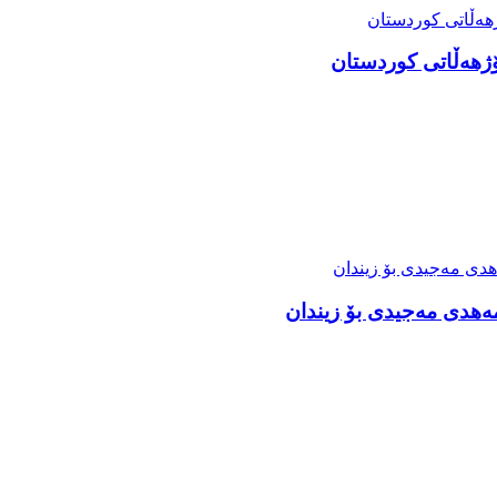
مەهدی مەجیدی بۆ زیندان