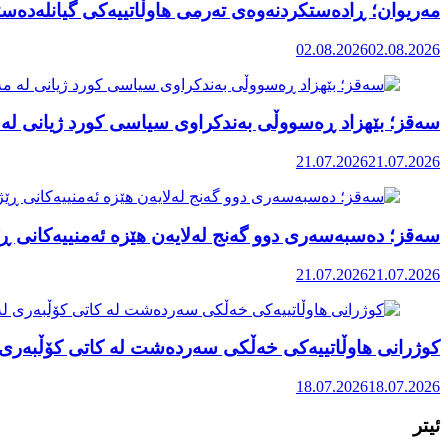
مەریوان؛ ڕادەستکردنەوەی تەرمی هاوڵاتییەکی گیانلەدەستد
02.08.2026
02.08.2026
سەقز؛ بێهزاد ڕەسووڵی بەندکراوی سیاسی کورد ژیانی لە 
21.07.2026
21.07.2026
سەقز؛ دەسبەسەری دوو گەنج لەلایەن هێزە ئەمنییەکانی ڕێ
21.07.2026
21.07.2026
کوژرانی هاوڵاتییەکی خەڵکی سەردەشت لە کاتی کۆڵبەری ل
18.07.2026
18.07.2026
ئیتر