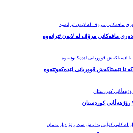
ەری مافەکانی مرۆڤ لە لایەن ئێرانەوە
ە تا ئێستاکەش قووربانی لێدەکەوێتەوە