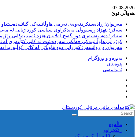
Skip
07.08.2026
to
هەواڵی نوێ
content
مەریوان؛ ڕادەستکردنەوەی تەرمی هاوڵاتییەکی گیانلەدەستداو ل
سەقز؛ بێهزاد ڕەسووڵی بەندکراوی سیاسی کورد ژیانی لە مەتر
سەقز؛ دەسبەسەری دوو گەنج لەلایەن هێزە ئەمنییەکانی ڕێژیمی
کوژرانی هاوڵاتییەکی خەڵکی سەردەشت لە کاتی کۆڵبەری لە نا
مەریوان و ڕوانسەر؛ کوژرانی دوو هاوڵاتی لە کاتی کۆڵبەریدا 
پەیڕەو و پڕۆگرام
پێوەندی
ئەندامەتی
كۆمه‌ڵه‌ی
ماڵه‌وه‌
مافی
ڕێکخراوە
مرۆڤی
19 ساڵ ک م م ک