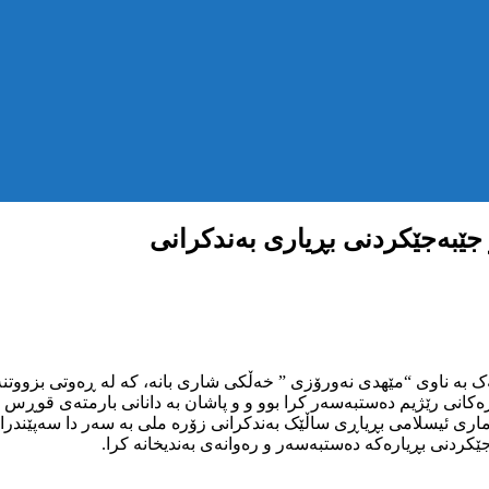
 جێبەجێکردنی بڕیاری بەندکرانی
کەرەکانی رێژیم دەستبەسەر کرا بوو و و پاشان بە دانانی بارمتەی قوڕس ئ
 ئیسلامی بڕیاڕی ساڵێک بەندکرانی زۆرە ملی بە سەر دا سەپێندرا بوو، 