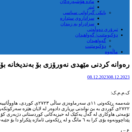
مادە هۆشبەرەکان
ئیتر
بانکی گیراوانی سیاسی
سزاداروی سێدارە
سزادراو بە زیندان
تیرۆری دەوڵەتی
دۆکیومێنت/ گەواهیدان
گەواهیدان
دۆکیومێنت
ماڵەوە
رەوانە کردنی مێهدی نەورۆزی بۆ بەندیخانە بۆ
08.12.2023
08.12.2023
ک.م.م.ک:
٢٧٢٢ی کوردی به بێ نواندنی بڕیاری دادوەر لە لایان هێزە سەرکوت
تۆمەتی هاوکاری لە گەڵ یەکێک لە حیزبەکانی کوردستانی دژبەری کۆماری
پێداچوونەوە بۆی کرا بە ٦ مانگ و لە ڕێکەوتی ئاماژە پێکراو دا بۆ جێبەجێکردنی بڕیارەکە دەستبەسەر و رەوانەی بەندیخانە کرا.
ع – ر