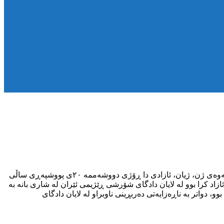
شەممە ڕێکەوتی ١١ی سەرماوەزی ساڵی ٢٧٢٣ی کوردی، هاووڵاتییەک بە ناوی “مێهدی نەورۆزی ” خەڵکی شاری بانە، کە لە ڕەوتی بزووتنەوەی ژن، ژیان، ئازادی دا ڕۆژی دووشەممە ٢٠ی پووشپەڕی ساڵی
ازاد کرا بوو لە لایان دادگای شۆرشی ڕێژیمی ئێران لە شاری بانە بە
دواتر بە ناڕەزایەتی دەربڕینی ناوبراو لە لایان دادگای