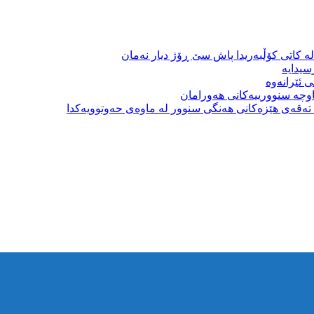
ە کاتی کۆڵبەریدا پاش سێ ڕۆژ دیار نەمان
سیدایە
 ئێرانەوە
وچە سنوورییەکانی هەورامان
بە تەقەی هێزەکانی هەنگی سنوور لە ماوەی حەوتوویەکدا