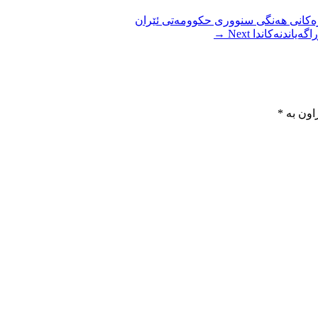
زەکانی هەنگی سنووری حکوومەتی ئێران
گەیاندنەکاندا
Next →
اون بە
*