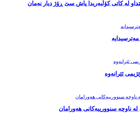
او لە کاتی کۆڵبەریدا پاش سێ ڕۆژ دیار نەمان
مەترسیدایە
ژیمی ئێرانەوە
ە ناوچە سنوورییەکانی هەورامان