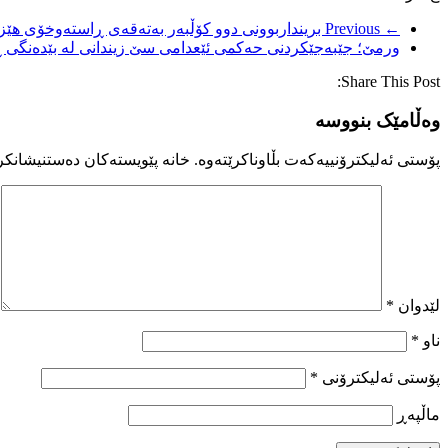
← Previous
برینداربوونی دوو کۆڵبەر بەتەقەی ڕاستەوخۆی هێ
ورمێ؛ جێبەجێکردنی حەکمی ئێعدامی سێ زیندانی لە بێدەنگی ڕا
Share This Post:
وەڵامێک بنووسە
پۆستی ئەلیکترۆنییەکەت بڵاوناکرێتەوە.
خانە پێویستەکان دەستنیشانکر
لێدوان
*
ناو
*
پۆستی ئەلیکترۆنی
*
ماڵپه‌ڕ