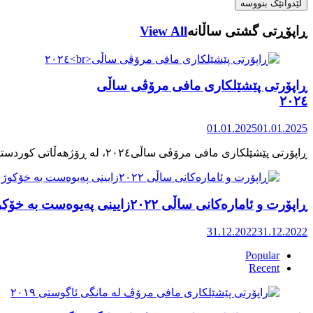
ڕاپۆڕتی گشتی ساڵانه
View All
ڕاپۆرتی پێشێلکاری مافی مرۆڤی ساڵی
٢٠٢٤
01.01.2025
01.01.2025
ڕاپۆرت و ئامارەکانی ساڵی ٢٠٢٢زایینی پەیوەست بە خۆکوژی منداڵان لە کوردستان
31.12.2022
31.12.2022
Popular
Recent