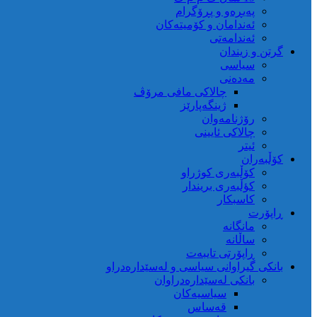
کوردستان
پەیڕەو و پڕۆگرام
ئەندامان و کۆمیتەکان
ئەندامەتی
گرتن و زیندان
سیاسی
مەدەنی
چالاکی مافی مرۆڤ
ژینگەپارێز
رۆژنامەوان
چالاکی ئایینی
ئیتر
کۆڵبەران
کۆڵبەری کوژراو
کؤڵبەری بریندار
کاسبکار
ڕاپۆرت
مانگانە
ساڵانە
ڕاپۆرتی تایبەت
بانکی گیراوانی سیاسی و لەسێدارەدراو
بانکی لەسێدارەدراوان
سیاسیەکان
قەساس