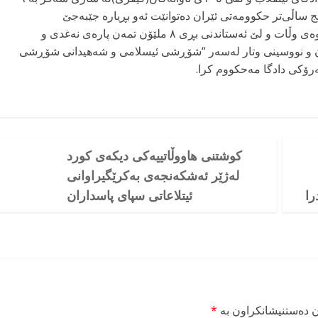
ج ساڵی‌تر حکوومەتی ئێران دەتوانێت ئەو بڕیارە جێبەجێ
اندنی بڕی ٨ ملێۆن تمەن پارەی نەغدی و
ان و نووسینی وتار لەسەر “شۆڕشی ئیسلامی و شەهیدانی شۆڕشی
رۆکی دادگا مەحکووم کرا.
کوشتنی هاووڵاتییەکی دیکەی کورد
لەژێر ئەشکەنجەی بەکرێگیراوانی
را
ئیتلاعاتی سپای پاسداران
ن دەستنیشانکراون بە
*