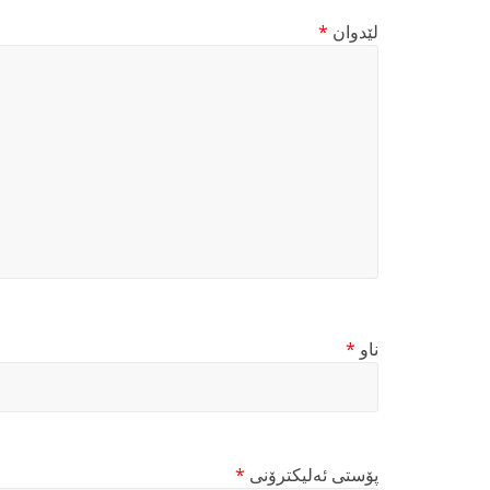
لێدوان
*
ناو
*
پۆستی ئەلیکترۆنی
*