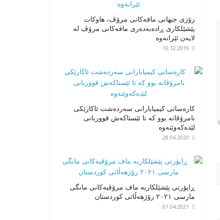
رۆژی جیهانی مافەکانی مرۆڤ، هاوکات
پێشێلکاری ڕادەبەدەری مافەکانی مرۆڤ لە
لایەن ئێرانەوە
10.12.2019
کارەساتی کیمیابارانی سەردەشت ئاکارێکی
نامرۆڤانە بوو کە تا ئێستاکەش قووربانی
لێدەکەوێتەوە
28.06.2020
ڕاپۆرتی پێشێلکاریە ماف مرۆڤیەکانی مانگی
مارسی ٢٠٢١ رۆژهەڵاتی کوردستان
01.04.2021