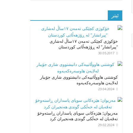
ئیتر
خۆکوژی کچێکی تەمەن ۱۷ساڵ لەشاری
“پیرانشار” لە ڕۆژهەڵاتی کوردستان
30.05.2017
کوشتنی هاووڵاتییەکی دانیشتووی شاری جۆیبار
لەلایەن هاوسەرەکەیەوە
23.04.2024
مەریوان؛ هێزەکانی سوپای پاسداران ڕاستەوخۆ
تەقەیان لە خەڵکی گوندی هەنجیران کرد
29.02.2024