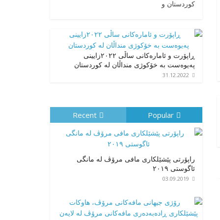
کوردستان و
ڕاپۆرت و ئامارەکانی ساڵی ٢٠٢٢زایینی
پەیوەست بە خۆکوژی منداڵان لە کوردستان
31.12.2022
Recent
Popular
راپۆرتی پێشێلكاری مافی مرۆڤ له‌ مانگی
ئاگوستی ٢٠١٩
03.09.2019