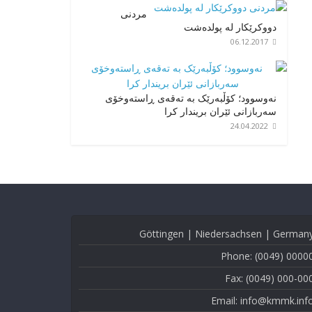
مردنی
دووکرێکار لە پولدەشت
06.12.2017
نەوسوود؛ کۆڵبەرێک بە تەقەی ڕاستەوخۆی
سەربازانی ئێران بریندار کرا
24.04.2022
Göttingen | Niedersachsen | German
Phone: (0049) 0000
Fax: (0049) 000-00
Email: info@kmmk.inf