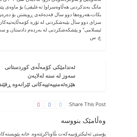
مانگ بەندکردنی هەڵاوەسراو( تەعلیقی) بۆ ماوەی پێن
بکات،هەروەها دوو سال قەدەغەی ڕویشتن بۆ دەرەوەی وڵات و لێ ئەست
سزای دوو ساڵ بێبەشکردنی لە تۆرە کۆمەڵایەتیەک
ئیسلامی” و پێشکەشکردنی لە بەردەم دادستان و سە
ع. س
ئەندامێکی کۆمەڵەی کوردستانی
سەوز لە سنە لەلایەن
هێزەئەمنییەتییەکانی ئێرانەوە ڕفێند
Share This Post:
وەڵامێک بنووسە
پۆستی ئەلیکترۆنییەکەت بڵاوناکرێتەوە.
خانە پێویستەکا