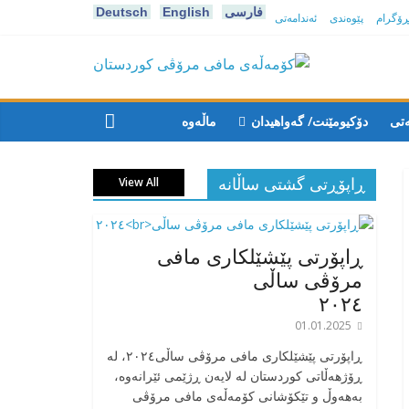
فارسی
English
Deutsch
پڕۆگرام
پێوەندی
ئەندامەتی
كۆمه‌ڵه‌ی
مافی
ەتی
دۆکیومێنت/ گەواهیدان
ماڵەوە
مرۆڤی
ڕاپۆڕتی گشتی ساڵانه
View All
کوردستان
ڕاپۆرتی پێشێلکاری مافی
مرۆڤی ساڵی
٢٠٢٤
01.01.2025
‎ڕاپۆرتی پێشێلکاری مافی مرۆڤی ساڵی٢٠٢٤، له
ڕۆژهەڵاتی کوردستان له لایەن ڕژێمی ئێرانەوە،
بە‎هەوڵ و تێکۆشانی کۆمەڵەی مافی مرۆڤی