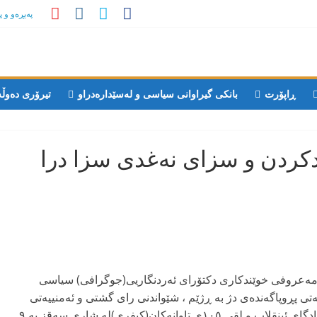
پەیڕەو و 
ڕاپۆرت
بانکی گیراوانی سیاسی و لەسێدارەدراو
تیرۆری دەوڵ
دکردن و سزای نەغدی سزا درا
ی۲۷۲۲ی کوردی، هانیه مەعروفی خوێندکاری دکتۆرای ئەردنگاریی(جوگرافی) سیاسی
تی پڕوپاگەندەی دژ بە ڕژێم ، شێواندنی رای گشتی و ئەمنییەتی
نەتەوەیی و بڵاوکردنەوەی درۆ، لەلایەن لقی ۱۰۳ی دادگای ئینقلاب و لقی ۱۰٥ی تاوانەکان(کیفری)لە شاری سەقز بە ۹