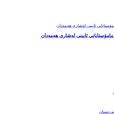
 مامۆستایانی ئایینی لەشاری هەمەدان