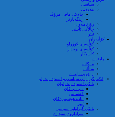
سیاسی
مەدەنی
چالاکی مافی مرۆڤ
ژینگەپارێز
رۆژنامەوان
چالاکی ئایینی
ئیتر
کۆڵبەران
کۆڵبەری کوژراو
کؤڵبەری بریندار
کاسبکار
ڕاپۆرت
مانگانە
ساڵانە
ڕاپۆرتی تایبەت
بانکی گیراوانی سیاسی و لەسێدارەدراو
بانکی لەسێدارەدراوان
سیاسیەکان
قەساس
مادە هۆشبەرەکان
ئیتر
بانکی گیراوانی سیاسی
سزاداروی سێدارە