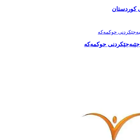
 کوردستان
 جێبەجێکردنی حوکمەكە