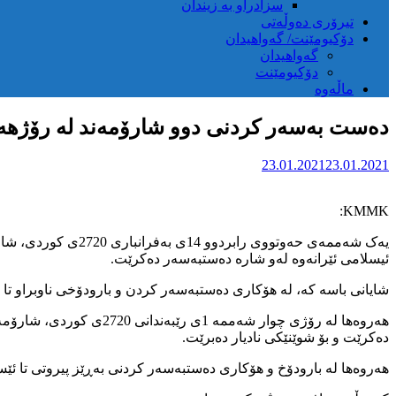
سزادراو بە زیندان
تیرۆری دەوڵەتی
دۆکیومێنت/ گەواهیدان
گەواهیدان
دۆکیومێنت
ماڵەوە
دەست بەسەر کردنی دوو شارۆمەند لە رۆژهەڵات
23.01.2021
23.01.2021
KMMK:
ئیسلامی ئێرانەوە لەو شارە دەستبەسەر دەکرێت.
شایانی باسە کە، لە هۆکاری دەستبەسەر کردن و بارودۆخی ناوبراو تا ئ
هەروەها لە رۆژی چوار ش
دەکرێت و بۆ شوێنێکی نادیار دەبرێت.
هەروەها لە بارودۆخ و هۆکاری دەستبەسەر کردنی بەڕێز پیروتی تا ئێس