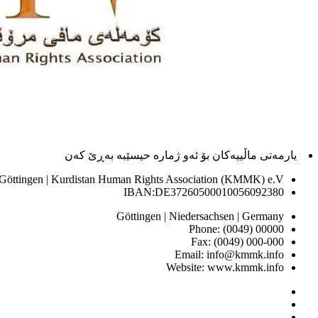
یارمەتی ماڵییەکان بۆ ئەو ژماره حیسێبە بەڕێ کەن
 Göttingen | Kurdistan Human Rights Association (KMMK) e.V
IBAN:DE37260500010056092380
Göttingen | Niedersachsen | Germany
Phone: (0049) 00000
Fax: (0049) 000-000
Email: info@kmmk.info
Website: www.kmmk.info