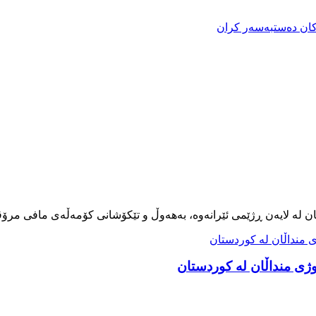
کان دەستبەسەر کران