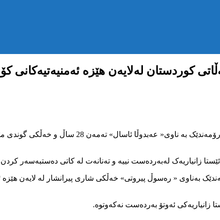
ی کوردستان لەلایەن هێزە ئەمنیەتیەکانی کۆم
یەک شەممەی حەوتووی رابردوو 14ی بەفرانباری 2720ی کو
ێستا زانیاریەک لەبەردەست نییە و تەنانەت لە کاتی دەستبەسەر کردن ئە
ەممە 1ی رێبەندانی 2720ی کوردی، شارۆمەندێک بەناوی « رەسوڵ پیروتی» خەڵکی شاری پیرانش
تا زانیاریەکی ئەوتۆ بەردەست نەکەوتوە.