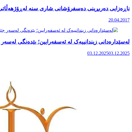
ناڕەزایی دەربڕینی دەسفرۆشانی شاری سنە لەڕۆژهەڵاتی
20.04.2017
لەسێدارەدانی زیندانییەک لە ئەسفەرایین؛ بێدەنگی لەسەر
03.12.2025
03.12.2025