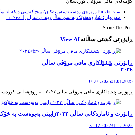
کۆمەڵەی مافی مرۆڤی کوردستان
← Previous
درێژەی دەستبەسەرییەکان/ پێنج کەسی دیکە لە بۆ
مەریوان؛ شارۆمەندێک بە سێ ساڵ زیندان سزا درا
Next →
Share This Post:
ڕاپۆڕتی گشتی ساڵانه
View All
ڕاپۆرتی پێشێلکاری مافی مرۆڤی ساڵی
٢٠٢٤
01.01.2025
01.01.2025
ڕاپۆرت و ئامارەکانی ساڵی ٢٠٢٢زایینی پەیوەست بە خۆکوژی منداڵان لە کوردستان
31.12.2022
31.12.2022