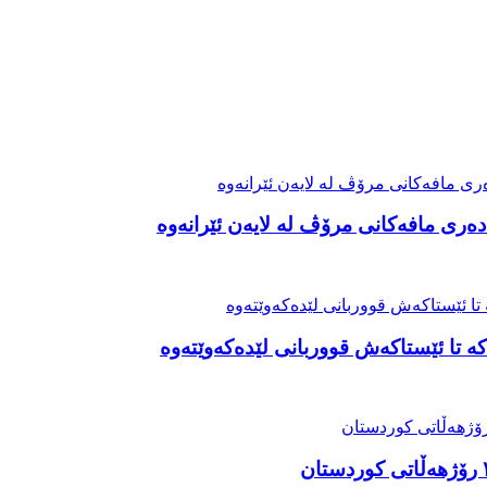
ەری مافەکانی مرۆڤ لە لایەن ئێرانەوە
ە تا ئێستاکەش قووربانی لێدەکەوێتەوە