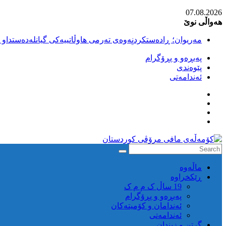
Skip
07.08.2026
to
هەواڵی نوێ
content
مەریوان؛ ڕادەستکردنەوەی تەرمی هاوڵاتییەکی گیانلەدەستداو ل
سەقز؛ بێهزاد ڕەسووڵی بەندکراوی سیاسی کورد ژیانی لە مەتر
پەیڕەو و پڕۆگرام
سەقز؛ دەسبەسەری دوو گەنج لەلایەن هێزە ئەمنییەکانی ڕێژیمی
پێوەندی
کوژرانی هاوڵاتییەکی خەڵکی سەردەشت لە کاتی کۆڵبەری لە نا
ئەندامەتی
مەریوان و ڕوانسەر؛ کوژرانی دوو هاوڵاتی لە کاتی کۆڵبەریدا 
كۆمه‌ڵه‌ی
ماڵه‌وه‌
مافی
ڕێکخراوە
مرۆڤی
19 ساڵ ک م م ک
کوردستان
پەیڕەو و پڕۆگرام
ئەندامان و کۆمیتەکان
ئەندامەتی
گرتن و زیندان