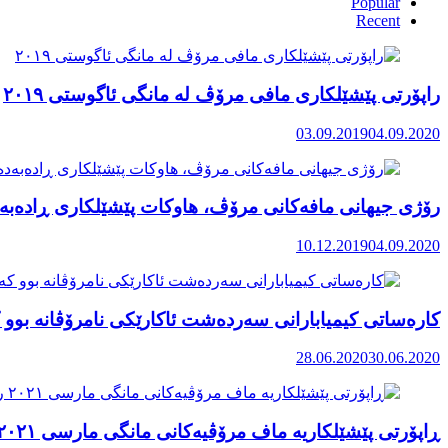
Popular
Recent
راپۆرتی پێشێلكاری مافی مرۆڤ له‌ مانگی ئاگوستی ٢٠١٩
03.09.2019
04.09.2020
رۆژی جیهانی مافەکانی مرۆڤ، هاوکات پێشێلکاری ڕادەبەد
10.12.2019
04.09.2020
کارەساتی کیمیابارانی سەردەشت ئاکارێکی نامرۆڤانە بوو ک
28.06.2020
30.06.2020
ڕاپۆرتی پێشێلکاریە ماف مرۆڤیەکانی مانگی مارسی ٢٠٢١ رۆژهەڵاتی کوردستان