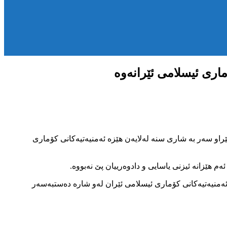
اری ئیسلامی ئێرانەوە
ردی، شارۆمەندێک بە ناوی« عەبدوڵا ئاسال» تەمەن 28 ساڵ و خەڵکی گوندی مێراو سەر بە شاری سنە لەلایەن هێزە ئەمنیەتیەکانی کۆماری
م هێزانە ئیزنی یاسایی و دادوەرییان پێ نەبووە.
ار لە لایەن هێزە ئەمنیەتیەکانی کۆماری ئیسلامی ئێران لەو شارە دەستبەسەر