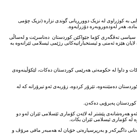
 کاتژمێر 7 بۆ 7:10 خوله‌کی ئێواره‌ تەرمی سەدیقی ساڵیئاوایی بە کوژراوی لە نزیک دوورڕیانی گوندی نزارە (نزیک چۆمی
لاکی سیاسی تەڤگەری کۆما جێواکێن کوردستان دەناسرێت و له‌ساڵی
 لایان هێزە ئەمنی و ئیستخباراتیەکانی رژێمی ئیسلامی ئێرانەوە بە
ات و داوا لە حکومەتی هەرێمی کوردستان دەکات، لێکۆڵینەوەی
ردستان دەمێننەوە، تێرۆر کردوە، زۆربەی ئەو تیرۆرانە کە لە
 کوردستان پەیرۆیی دەکەن.
ەو هەرەشانەی پێشتر لە لاێەن کۆماری ئێسلامی ئێران لەو دو
وە لە کۆماری ئیسلامی ئێران بکات.
ەتانی داگیرکەر و بەرپرسیارەتی خۆیان لە هەمبەر مافی مرۆڤ و