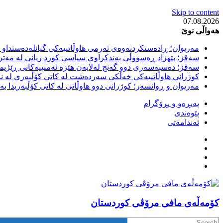
Skip to content
07.08.2026
هەواڵی نوێ
مەریوان؛ ڕادەستکردنەوەی تەرمی هاوڵاتییەکی گیانلەدەستداو ل
سەقز؛ بێهزاد ڕەسووڵی بەندکراوی سیاسی کورد ژیانی لە مەتر
سەقز؛ دەسبەسەری دوو گەنج لەلایەن هێزە ئەمنییەکانی ڕێژیمی
کوژرانی هاوڵاتییەکی خەڵکی سەردەشت لە کاتی کۆڵبەری لە نا
مەریوان و ڕوانسەر؛ کوژرانی دوو هاوڵاتی لە کاتی کۆڵبەریدا 
پەیڕەو و پڕۆگرام
پێوەندی
ئەندامەتی
كۆمه‌ڵه‌ی مافی مرۆڤی کوردستان