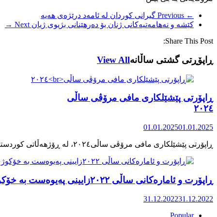
← Previous
گیرانی کوردان لە ئامەد درێژەی هەیە
کێشە و نەهامەتیەکانی ژنان بۆ دەرهێنانی بژیوی ژیان
Next →
Share This Post:
ڕاپۆڕتی گشتی ساڵانه
View All
ڕاپۆرتی پێشێلکاری مافی مرۆڤی ساڵی
٢٠٢٤
01.01.2025
01.01.2025
ڕاپۆرت و ئامارەکانی ساڵی ٢٠٢٢زایینی پەیوەست بە خۆکوژی منداڵان لە کوردستان
31.12.2022
31.12.2022
Popular