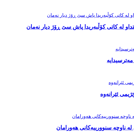
او لە کاتی کۆڵبەریدا پاش سێ ڕۆژ دیار نەمان
مەترسیدایە
ژیمی ئێرانەوە
ە ناوچە سنوورییەکانی هەورامان