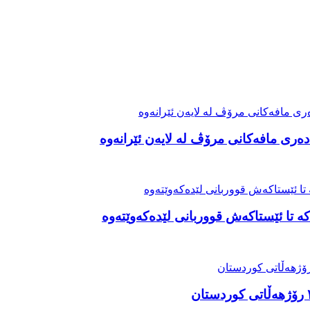
ەری مافەکانی مرۆڤ لە لایەن ئێرانەوە
ە تا ئێستاکەش قووربانی لێدەکەوێتەوە