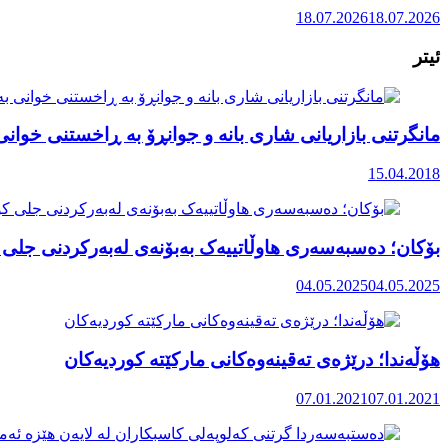
18.07.2026
18.07.2026
ئیتر
مانگرتنی بازاریانی شاری بانە و جوانڕۆ بە ڕاخستنی خوانی
15.04.2018
بۆکان؛ دەسبەسەری هاوڵاتییەک بەبۆنەی لەبەرکردنی جلی
04.05.2025
04.05.2025
هۆڵەندا؛ درێژەی تەقینەوەکانی مارکێتە کوردیەکان
07.01.2021
07.01.2021