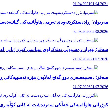
01.04.2021
01.04.2021
مەریوان؛ ڕادەستکردنەوەی تەرمی هاوڵاتییەکی گیانلەدەستد
02.08.2026
02.08.2026
سەقز؛ بێهزاد ڕەسووڵی بەندکراوی سیاسی کورد ژیانی لە 
21.07.2026
21.07.2026
سەقز؛ دەسبەسەری دوو گەنج لەلایەن هێزە ئەمنییەکانی ڕێ
21.07.2026
21.07.2026
کوژرانی هاوڵاتییەکی خەڵکی سەردەشت لە کاتی کۆڵبەری ل