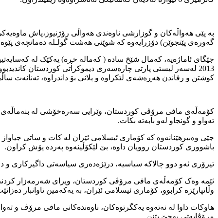
گەورەی پێنجوێن) دۆزرایەوە کە شوێنی هه‌شت گولـله‌ دەمانچەی پێوە دیارە و کاتژمێر 3:00 ی پاش نیوه‌ڕۆی ئه‌مڕۆش ته‌رمی کەمالی شێخ سادە، هه‌
جێگای ئاماژەیە، کەمال شێخ سادە ( که‌ماله‌ خڕه‌) یەکێک لە کەسایە
2013 له‌سه‌ر لیستی پارتی چاره‌سه‌ری دیموکراتی کوردستان کاندیدب
کوشتن و رفاندن هەڕەشەی لێکراوە و پلانی بۆ داندراوە، تەنانەت ساڵ
کۆمەڵەی مافی مرۆڤی کوردستان، وێرایی سەرەخۆشی لە بنەماڵەی ئەو
تەواو و گونجاو لەو بابەتە بکات.
جێی وەبیرهێنانەوە کە کۆماری ئیسلامی ئێران لە کات و ساتی جیاواز 
باشووری کوردستان روویان داوە، بێ لێکۆڵینەوە پەردە پۆش کراون.
تیرۆری ئەو دوو چالاکە سیاسیە، درێژەدەری سیاسەتی داگیرکاری و د
ئێمە وەک کۆمەڵەی مافی مرۆڤی کوردستان، ویرای شەرمەزار کردنی ئەو
وڵاتپارێزە کرابوو، کۆماری ئیسلامی ئێران، بە یەکەمین تاوانبار دەزا
هاوکات داوا لە نەتەوە یەکگرتوەکان، ناوەندەکانی مافی مرۆڤ و تەوا
مرۆڤایەتی بەجێ بێنن