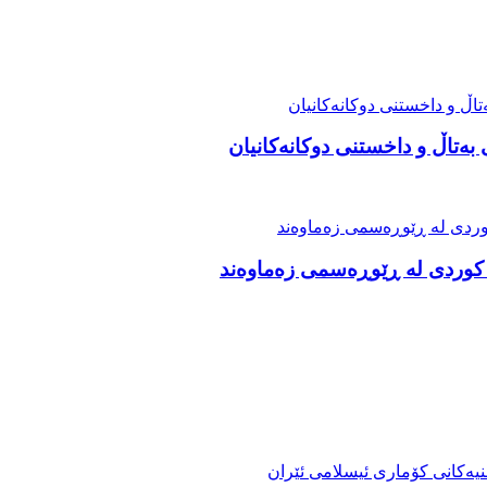
 بەتاڵ و داخستنی دوکانەکانیان
 کوردی لە ڕێوڕەسمی زەماوەند