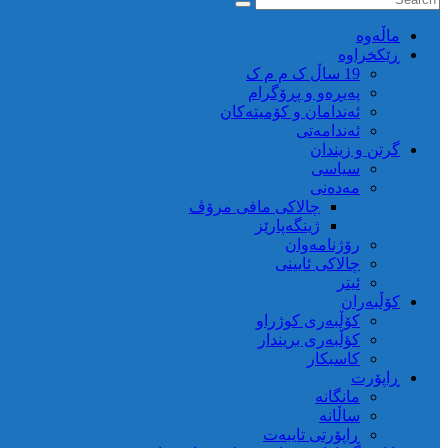
ماڵه‌وه‌
ڕێکخراوە
19 ساڵ ک م م ک
پەیڕەو و پڕۆگرام
ئەندامان و کۆمیتەکان
ئەندامەتی
گرتن و زیندان
سیاسی
مەدەنی
چالاکی مافی مرۆڤ
ژینگەپارێز
رۆژنامەوان
چالاکی ئایینی
ئیتر
کۆڵبەران
کۆڵبەری کوژراو
کؤڵبەری بریندار
کاسبکار
ڕاپۆرت
مانگانە
ساڵانە
ڕاپۆرتی تایبەت