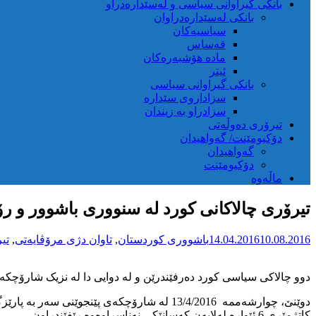
بانکی گیراوانی سیاسی و لەسێدارەدراو
بانکی لەسێدارەدراوان
سیاسیەکان
قەساس
مادە هۆشبەرەکان
ئیتر
بانکی گیراوانی سیاسی
سزاداروی سێدارە
سزادراو بە زیندان
تیرۆری دەوڵەتی
دۆکیومێنت/ گەواهیدان
گەواهیدان
دۆکیومێنت
ماڵەوە
تیرۆری چالاکانی کورد لە سنووری باشوور و ر
10.08.2016
14.04.2016
باشووری کوردستان
,
تاوان دژی مرۆڤایەتی
,
تی
دوو چالاکی سیاسی کورد دەرفێندرێن و لە دوایی دا لە نزیک شارۆچکەی 
دوێنێ، چوارشەممە 13/4/2016 لە شارۆچکەی پ
کاتژمێری 6 ئێوارە لەلایه‌ن کەسانێکی نەناسراوەوە رێفێندراون.