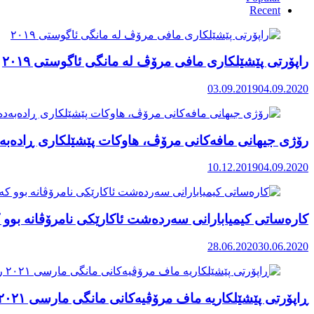
Recent
راپۆرتی پێشێلكاری مافی مرۆڤ له‌ مانگی ئاگوستی ٢٠١٩
03.09.2019
04.09.2020
رۆژی جیهانی مافەکانی مرۆڤ، هاوکات پێشێلکاری ڕادەبەد
10.12.2019
04.09.2020
کارەساتی کیمیابارانی سەردەشت ئاکارێکی نامرۆڤانە بوو ک
28.06.2020
30.06.2020
ڕاپۆرتی پێشێلکاریە ماف مرۆڤیەکانی مانگی مارسی ٢٠٢١ رۆژهەڵاتی کوردستان