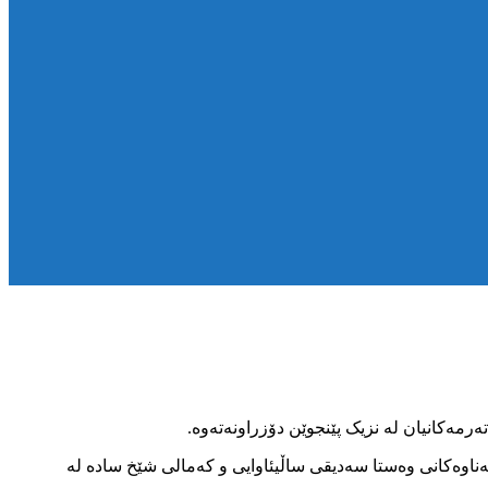
ەرمەکانیان لە نزیک پێنجوێن دۆزراونەتەوە.
ی سیاسی بەناوەکانی وەستا سەدیقی ساڵیئاوایی و کەمالی شێخ سادە لە