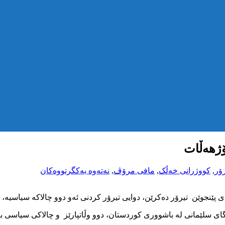
ۆژهەڵات
رۆر
,
کووژرانی خەڵک
,
مافی مرۆڤ
,
نەتەوە یەکگرتووەکان
پێنجوێن تیرۆر ده‌کرێن، دوایی تیرۆر کردنی ئەو دوو چالاکە سیاسیە، ت
ێنجوێنی سەر بە پارێزگای سلێمانی لە باشووری کوردستان، دوو وڵاتپارێز و چالاک