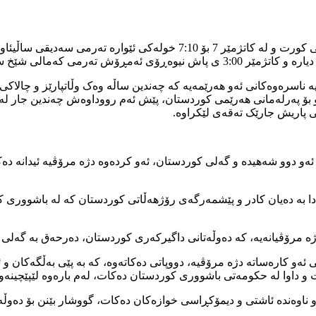
بە پێی هەواڵەکان و گوزارشی ناوەندی هەواڵی رۆژنیوز،پاش ماوەیەکی کورت و لە
ر له‌وده‌وروبه‌ره‌ دۆزرایه‌وه‌.
تییە ناسرەوەکانی ئەو هەرێمەیە کە چەندین ساڵە وەک وڵاتپارێز و چا
وو بۆ په‌رله‌مانی هه‌رێمی کوردستان، پێش ئه‌م رووداوەش چەندین جار لە
ی پاریش جارێک تەقەی لێکراوە.
 دوو شەهیدە و گەلی کوردستان، ئەو کردەوە دژە مرۆڤیە ئیدانە دەک
دا بە دەیان کادر و پێشمەرگەی رۆژهەڵاتی کوردستان کە لە باشووری کو
ژە مرۆڤیانەیە، کە دەوڵەتانی داگیرکەری کوردستان، دەرحەق بە گەلی
 کارەساتە دژە مرۆڤیە، دووپاتی دەکاتەوە، کە بە پێی بەڵگەکان و ئ
نێت و داوا لە حکومەتی باشووری کوردستان دەکات، لەم بارەوە لێپێچینە
و ناوەندە ئاشتی و دیمۆکڕاسی خوازەکان دەکات، گووشار بێنن بۆ دەوڵ