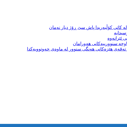
ە کاتی کۆڵبەریدا پاش سێ ڕۆژ دیار نەمان
سیدایە
 ئێرانەوە
وچە سنوورییەکانی هەورامان
بە تەقەی هێزەکانی هەنگی سنوور لە ماوەی حەوتوویەکدا