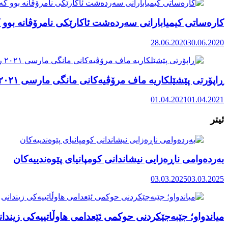
کارەساتی کیمیابارانی سەردەشت ئاکارێکی نامرۆڤانە بوو ک
28.06.2020
30.06.2020
ڕاپۆرتی پێشێلکاریە ماف مرۆڤیەکانی مانگی مارسی ٢٠٢١ رۆژهەڵاتی کوردستان
01.04.2021
01.04.2021
ئیتر
بەردەوامی ناڕەزایی نیشاندانی کومپانیای پێوەندییەکان
03.03.2025
03.03.2025
میاندواو؛ جێبەجێکردنی حوکمی ئێعدامی هاوڵاتییەکی زیندا