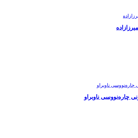
یرزازادە
نی چارەنووسی ناوبراو