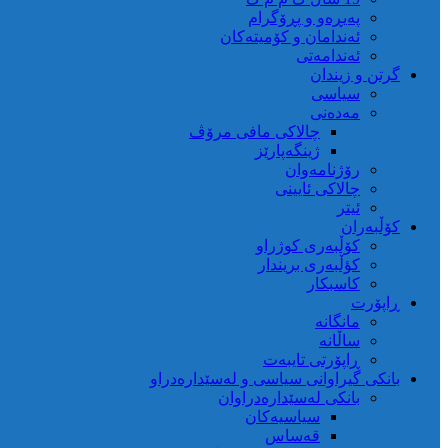
پەیڕەو و پڕۆگرام
ئەندامان و کۆمیتەکان
ئەندامەتی
گرتن و زیندان
سیاسی
مەدەنی
چالاکی مافی مرۆڤ
ژینگەپارێز
رۆژنامەوان
چالاکی ئایینی
ئیتر
کۆڵبەران
کۆڵبەری کوژراو
کؤڵبەری بریندار
کاسبکار
ڕاپۆرت
مانگانە
ساڵانە
ڕاپۆرتی تایبەت
بانکی گیراوانی سیاسی و لەسێدارەدراو
بانکی لەسێدارەدراوان
سیاسیەکان
قەساس