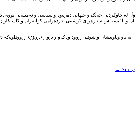
خۆڵ لە چاوکردنی خەڵک و جیهانی دەرەوە و سیاسی و ئەمنیەتی بوونی 
کان و تا ئیستەش سەرەڕای کوشتنی بەردەوامی کۆڵبەران و کاسبکاران ت
بریندارانی ۲ مانگی ڕابردوو کۆڵبەران بە ناو وناونیشان و شوێنی ڕووداوەکەو و برواری ڕۆژی
Next →