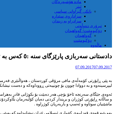
مادە هۆشبەرەکان
ئیتر
بانکی گیراوانی سیاسی
سزاداروی سێدارە
سزادراو بە زیندان
تیرۆری دەوڵەتی
دۆکیومێنت/ گەواهیدان
گەواهیدان
دۆکیومێنت
ماڵەوە
دادستانی سەربازی پارێزگای سنە :٥ کەس بە تۆمەتی کوشتنی ۲ کۆڵبەرەکەی بانە دەستبەسەر کراون
07.09.2017
07.09.2017
لیپرسینەوە و بە دووادا چوون بۆ چونییەتی ڕووداوەکە و دەست نیشانکر
ئەوەی جێگای سەرنجە ئاخۆ بۆچی هەر دەبێت بۆ بکوژانی قادر بەهرام
و ساڵانە ڕاپۆرتی کوژران و بریندار کردنی دەیان کۆڵبەرمان بڵاوکردۆ
ماشێنیان سوتاوە و ئەسپ و باربەریان کوژراوە .
بەو پێیە قوەی قەزاییەی کۆماری ئیسلامی ئێران نیشانیداوە کە بەپێی ه