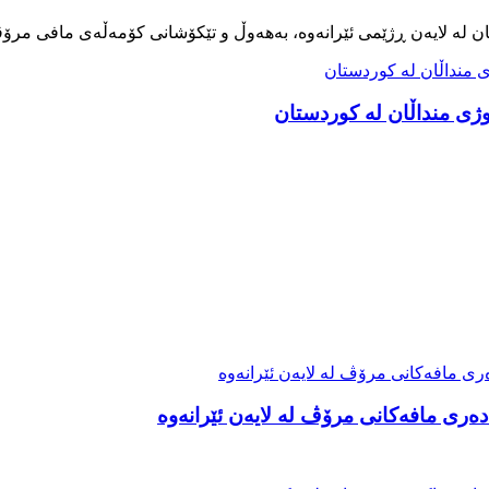
ەری مافەکانی مرۆڤ لە لایەن ئێرانەوە