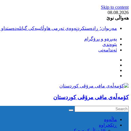
Skip to content
08.08.2026
هەواڵی نوێ
مەریوان؛ ڕادەستکردنەوەی تەرمی هاوڵاتییەکی گیانلەدەستداو ل
سەقز؛ بێهزاد ڕەسووڵی بەندکراوی سیاسی کورد ژیانی لە مەتر
پەیڕەو و پڕۆگرام
سەقز؛ دەسبەسەری دوو گەنج لەلایەن هێزە ئەمنییەکانی ڕێژیمی
پێوەندی
کوژرانی هاوڵاتییەکی خەڵکی سەردەشت لە کاتی کۆڵبەری لە نا
ئەندامەتی
مەریوان و ڕوانسەر؛ کوژرانی دوو هاوڵاتی لە کاتی کۆڵبەریدا 
كۆمه‌ڵه‌ی مافی مرۆڤی کوردستان
ماڵه‌وه‌
ڕێکخراوە
19 ساڵ ک م م ک