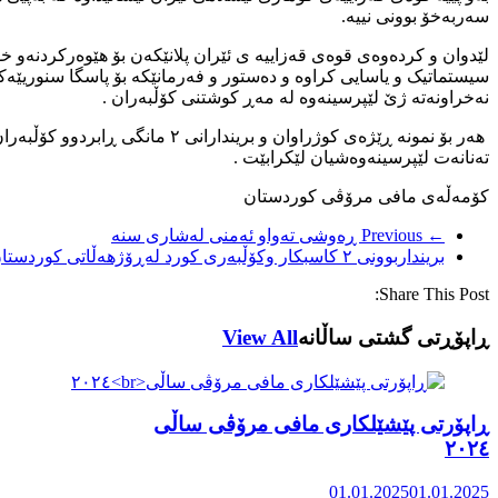
سەربەخۆ بوونی نییە.
لێدوان و کردەوەی قوەی قەزاییە ی ئێران پلانێکەن بۆ هێوەرکردنەو 
سیستماتیک و یاسایی کراوە و دەستور و فەرمانێکە بۆ پاسگا سنوریێە
نەخراونەتە ژێ لێپرسینەوە لە مەڕ کوشتنی کۆڵبەران .
هەر بۆ نمونە ڕێژەی کوژراوان و 
تەنانەت لێپرسینەوەشیان لێکرابێت .
کۆمەڵەی مافی مرۆڤی کوردستان
← Previous
ڕەوشی تەواو ئەمنی لەشاری سنە
برینداربوونی ۲ کاسبکار وکۆڵبەری کورد لەڕۆژهەڵاتی کوردستان
Share This Post:
ڕاپۆڕتی گشتی ساڵانه
View All
ڕاپۆرتی پێشێلکاری مافی مرۆڤی ساڵی
٢٠٢٤
01.01.2025
01.01.2025