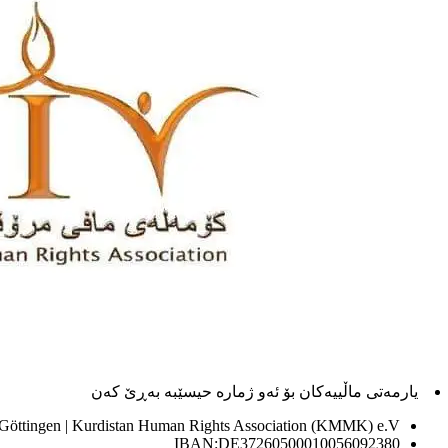
یارمەتی ماڵییەکان بۆ ئەو ژماره حیسێبە بەڕێ کەن
 Göttingen | Kurdistan Human Rights Association (KMMK) e.V
IBAN:DE37260500010056092380