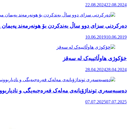
22.08.2024
22.08.2024
دەرکردنی سزای دوو ساڵ بەندکردن بۆ هونەرمەند پەیمان م
10.06.2019
10.06.2019
خۆکوژی هاوڵاتییەک لە سەقز
28.04.2024
28.04.2024
دەسبەسەری تونداژۆیانەی مەلەک فەرەجبەیگی و نادیاربوو
07.07.2025
07.07.2025