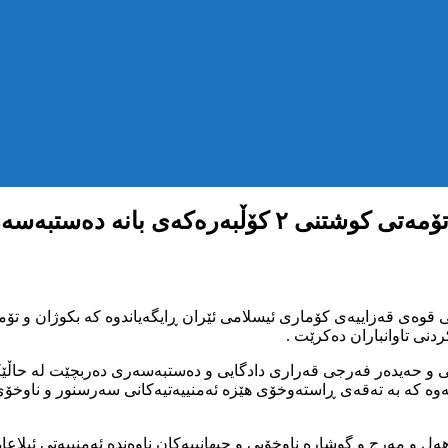
دنی تاوانباران دەکرێت .
ی و حەیدەر فەرجی قەراری دادگایی و دەستبەسەری دەربچێت لە حاڵێک
تەوە کە بە تەقەی ڕاستەوخۆی هێزە ئەمنییەتیەکانی سەرسنور و ناوخۆی 
ەل و مەرج و گوشارە ناوخۆیی و جیهانییەکان ناوەندە ئەمنییەتی ئیلاعاە