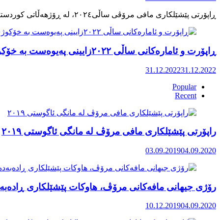
ڕاپۆرت و ئامارەکانی ساڵی ٢٠٢٢زایینی پەیوەست بە خۆکوژی منداڵان لە کوردستان
31.12.2022
31.12.2022
Popular
Recent
راپۆرتی پێشێلكاری مافی مرۆڤ له‌ مانگی ئاگوستی ٢٠١٩
03.09.2019
04.09.2020
رۆژی جیهانی مافەکانی مرۆڤ، هاوکات پێشێلکاری ڕادەبەد
10.12.2019
04.09.2020