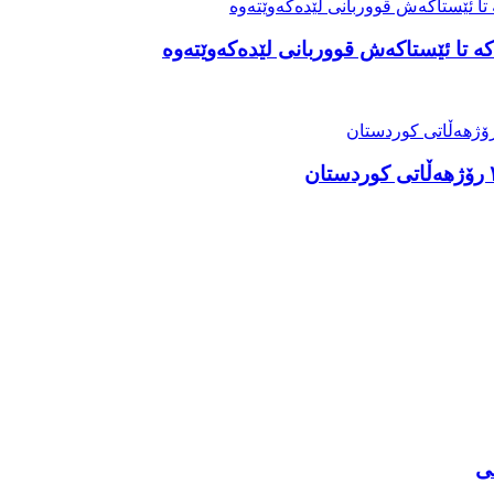
ە تا ئێستاکەش قووربانی لێدەکەوێتەوە
نی