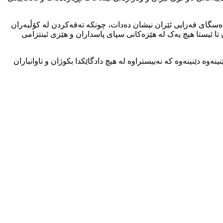
دەسگای قەزایی ئێران نیشان دەدات، چونکە تەقەکردن لە کۆڵبەران
ا ئیستا هیچ یەک لە هێزەکانی سپای پاسداران و هێزی ئینتزامی
 ڕووداوەکە دێنینەوە دێنینەوە کە نەبیستراوە لە هیچ دادگاێکدا بکوژان و تاوانباران