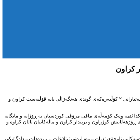
بە پێی ڕاپۆرتی کۆمەڵەی مافی مرۆڤی کوردستان ، هەواڵنێری فەرمی قوەی قەزاییەی کۆماری ئیسلامی ئێران ڕایگەیاندوە کە بکوژان و تۆمەتبارانی ۲ کۆڵبەرەکەی گوندی هەنگەژاڵی بانە قۆڵبەست کراون و
دا ئێمە وەک کۆمەڵەی مافی مرۆڤی کوردستان بە ڕۆژانە و مانگانە
ڕۆژهەڵاتیش کوژراون و بریندار کراون و ماڵەکانیان تاڵان کراوە و
ییەکانی ناوخۆی ئێران و وەزارەتی ئیتلاعات بڕیاردەدات و دادگاێیکی