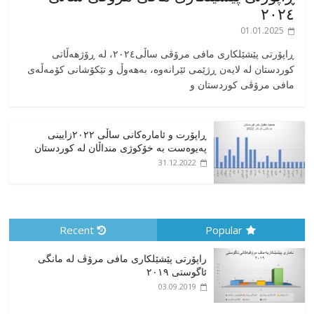
٢٠٢٤
01.01.2025
‎ڕاپۆرتی پێشێلکاری مافی مرۆڤی ساڵی٢٠٢٤، له ڕۆژهەڵاتی
کوردستان له لایەن ڕژێمی ئێرانەوە، بە‎هەوڵ و تێکۆشانی کۆمەڵەی
مافی مرۆڤی کوردستان و
ڕاپۆرت و ئامارەکانی ساڵی ٢٠٢٢زایینی
پەیوەست بە خۆکوژی منداڵان لە کوردستان
31.12.2022
Recent
Popular
راپۆرتی پێشێلكاری مافی مرۆڤ له‌ مانگی
ئاگوستی ٢٠١٩
03.09.2019