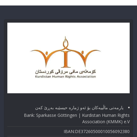
یارمەتی ماڵییەکان بۆ ئەو ژماره حیسێبە بەڕێ کەن
Bank: Sparkasse Göttingen | Kurdistan Human Rights
Association (KMMK) e.V
IBAN:DE37260500010056092380