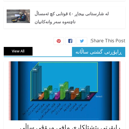
لە شارستانی بیجاڕ ٤۰ قوتابی کچ ئەمساڵ
ناچنەوە سەر وانەکانیان
Share This Post:
ڕاپۆڕتی گشتی ساڵانه
View All
ڕاپۆرتی پێشێلکاری مافی مرۆڤی ساڵی