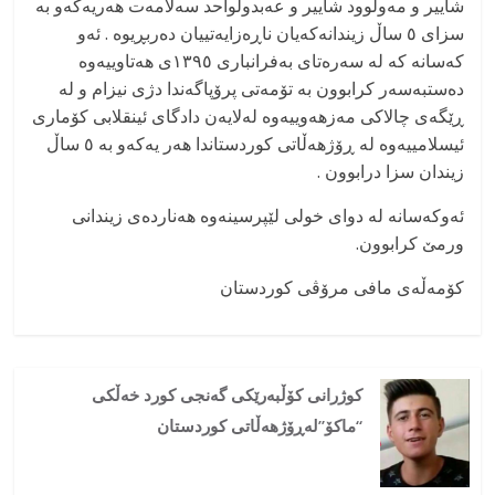
شاییر و مەولوود شاییر و عەبدولواحد سەلامەت هەریەکەو بە
سزای ٥ ساڵ زیندانەکەیان ناڕەزایەتییان دەربڕیوە . ئەو
کەسانە کە لە سەرەتای بەفرانباری ۱۳۹٥ی هەتاوییەوە
دەستبەسەر کرابوون بە تۆمەتی پرۆپاگەندا دژی نیزام و لە
ڕێگەی چالاکی مەزهەوییەوە لەلایەن دادگای ئینقلابی کۆماری
ئیسلامییەوە لە ڕۆژهەڵاتی کوردستاندا هەر یەکەو بە ٥ ساڵ
زیندان سزا درابوون .
ئەوکەسانە لە دوای خولی لێپرسینەوە هەناردەی زیندانی
ورمێ کرابوون.
کۆمەڵەی مافی مرۆڤی کوردستان
کوژرانی کۆڵبەرێکی گەنجی کورد خەڵکی
“ماکۆ”لەڕۆژهەڵاتی کوردستان