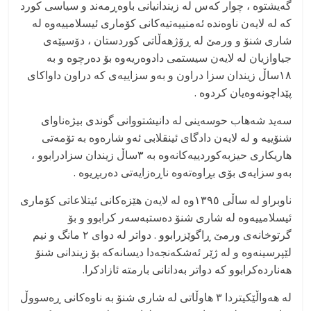
گەیشتوە ، چوار کەس لە زیندانیانی باوەڕمەند و سیاسی کورد
کە لە لایەن ناوەندە ئەمنییەتیەکانی کۆماری ئیسلامییەوە لە
شاری شنۆ و ورمێ لە ڕۆژهەڵاتی کوردستان ، دۆسیێەی
جیاوازیان لە لایەن سیستمی دادوەریەوە بۆ دەرچوە و بە
۱٨ساڵ زیندان سزا دراون و بەو سزاییەی کە دراون داواکای
پێداچونەوەیان کردوە .
سەید شەهاب حوسەینی لە دانیشتووانی گوندی بیژەناوای
شنۆییە و لە لایەن دادگای ئینقلابی ئەو شارەوە بە تۆمەتی
هاریکاری حیزبەکوردییەکانەوە بە ۳ساڵ زیندان سزادرابوو ،
بەو سزایەی بۆی بڕاوەتەوە ناڕەزایەتی دەربڕیوە .
ناوبراو لە ساڵی ۱۳۹٥وە لە لایەن هێزەکانی ئیتلاعاتی کۆماری
ئیسلامییەوە لە شاری شنۆ دەستبەسەر کرابوو و بۆ
گرتوخانەی ورمێ ڕاگوێزرابوو . دواتر لە دوای ۲ مانگ و نیم
لێپرسینەوە و لە ژێر ئەشکەنجەدا دیسانەکە بۆ زیندانی شنۆ
هەناردەکرابوو کە دواتر بەدانانی بارمتە ئازادکرا.
لە هەواڵێکیتردا ۳ هاوڵاتی لە شاری شنۆ بە ناوەکانی ڕەسووڵ