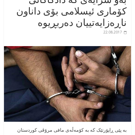
کۆماری ئیسلامی بۆی داناون
ناڕەزایەتییان دەربڕیوە
22.08.2017
بە پێی ڕاپۆرتێک کە بە کۆمەڵەی مافی مرۆڤی کوردستان