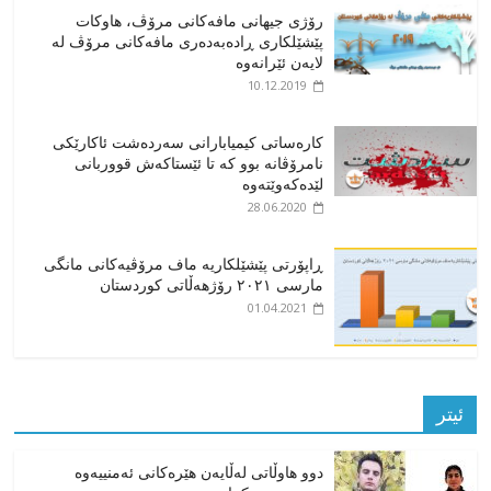
رۆژی جیهانی مافەکانی مرۆڤ، هاوکات
پێشێلکاری ڕادەبەدەری مافەکانی مرۆڤ لە
لایەن ئێرانەوە
10.12.2019
کارەساتی کیمیابارانی سەردەشت ئاکارێکی
نامرۆڤانە بوو کە تا ئێستاکەش قووربانی
لێدەکەوێتەوە
28.06.2020
ڕاپۆرتی پێشێلکاریە ماف مرۆڤیەکانی مانگی
مارسی ٢٠٢١ رۆژهەڵاتی کوردستان
01.04.2021
ئیتر
دوو هاوڵاتی لەڵایەن هێرەکانی ئەمنییەوە