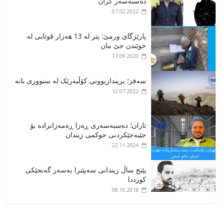
دەسبەسەر کران
07.02.2022
پارێزگای ورمێ: پتر لە 13 هەزار قوتابی لە
خوێندن جێ مان
17.09.2020
سەقز؛ برینداربوونی کۆڵبەرێک لە سنووری بانە
12.07.2022
تاران؛ دەسبەسەری ڕەزا ڕەمەزانزادە بۆ
جێبەجێکردنی حوکمی زیندان
22.11.2024
پێنج ساڵ زیندانی سەپێنرا بەسەر گەنجێکی
کورددا
08.10.2018