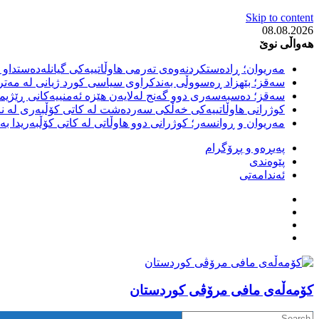
Skip to content
08.08.2026
هەواڵی نوێ
مەریوان؛ ڕادەستکردنەوەی تەرمی هاوڵاتییەکی گیانلەدەستداو ل
سەقز؛ بێهزاد ڕەسووڵی بەندکراوی سیاسی کورد ژیانی لە مەتر
سەقز؛ دەسبەسەری دوو گەنج لەلایەن هێزە ئەمنییەکانی ڕێژیمی
کوژرانی هاوڵاتییەکی خەڵکی سەردەشت لە کاتی کۆڵبەری لە نا
مەریوان و ڕوانسەر؛ کوژرانی دوو هاوڵاتی لە کاتی کۆڵبەریدا 
پەیڕەو و پڕۆگرام
پێوەندی
ئەندامەتی
كۆمه‌ڵه‌ی مافی مرۆڤی کوردستان