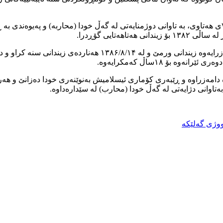
شایانی باسە، سەعید سەنگەر خەڵکی پیرانشارە و له هاوینی ساڵی ۷۹ی هەتاوی، بە تاوانی دوژمنایەتی له گ
ەتایی گۆڕدرا.
بۆ ۱٨ساڵ کەمکرایەوە.
ە دامەزراوە و ڕێبەری کۆماری ئیسلامیش بەنوێنەری خودا دەزانێ و هە
تاوانی دژایەتی له گەڵ خودا (محارب) لە سێدارەداوە.
وژی گەلێکە