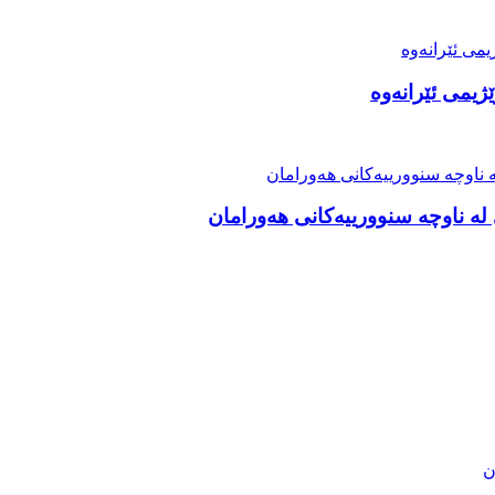
ژیمی ئێرانەوە
ە ناوچە سنوورییەکانی هەورامان