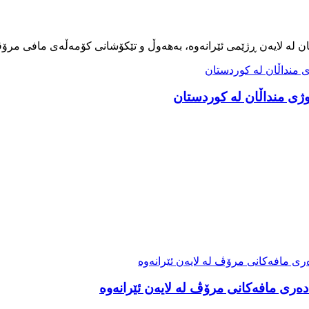
ەری مافەکانی مرۆڤ لە لایەن ئێرانەوە