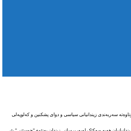
 هێزەتایبەتەکانی زیندانی ورمێ، هەڵیانکوتاوەتە سەربەندی زیندانیانی سیاسی و دوای پشکنین و کەلوپەلی
زیندانیانیان هەیه ویەکێک لەبەرپرسانی زیندان بەنێوی”حوسێنی” پێی