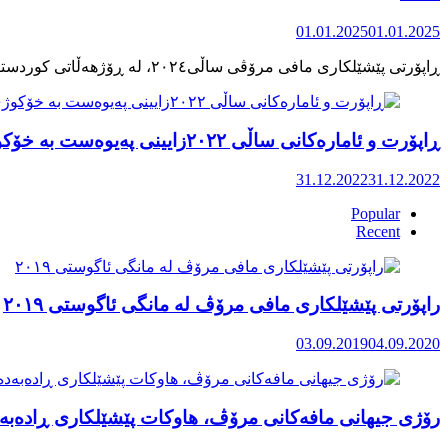
01.01.2025
01.01.2025
ڕاپۆرت و ئامارەکانی ساڵی ٢٠٢٢زایینی پەیوەست بە خۆکوژی منداڵان لە کوردستان
31.12.2022
31.12.2022
Popular
Recent
راپۆرتی پێشێلكاری مافی مرۆڤ له‌ مانگی ئاگوستی ٢٠١٩
03.09.2019
04.09.2020
رۆژی جیهانی مافەکانی مرۆڤ، هاوکات پێشێلکاری ڕادەبەد