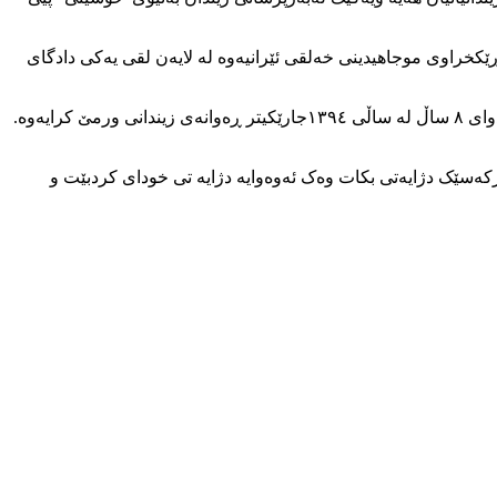
ەڵ خودا (محاربە) و پەیوەندی بە ڕێکخراوی موجاهیدینی خەلقی ئێرانیەوە له لایەن لقی یەکی دادگای
ناوبراو پاش ۲ ساڵ لەبەندی ۲۰۹ی زیندانی ئەوین، لە ساڵی ۱۳٨۲ گوازرایەوە زیندانی ورمێ و لە ۱۳۸۶/۸/۱۴ هەناردەی زیندانی سنە کراو و دوای ٨ ساڵ له ساڵی ۱۳۹٤جارێکیتر ڕەوانەی زیندانی ورمێ کرایەوە.
رکەسێک دژایەتی بکات وەک ئەوەوایە دژایە تی خودای کردبێت و