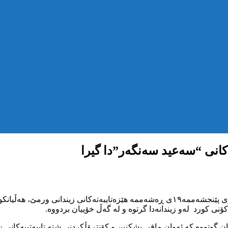
انی “سەعید سەنگەر”دا گیرا
بەپێی هەواڵێک کە بە کۆمەڵی مافی مرۆڤی کوردستان گەیشتوە: ڕۆژی پێنجشەممە۱۹ی ڕەشەممە
ۆنی کورد لەو زیندانەدا گرتوە و له گەڵ خۆییان بردووە.
ێیان گوتووە کە ئەوان مافی پشکنین و کۆنتڕۆڵکردنی شتە تایبەتییەکانی 