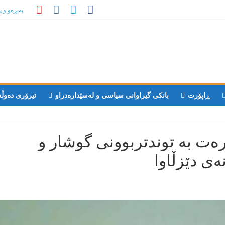
پەیڕەو و 
ڕاپۆرت
بانکی گیراوانی سیاسی و لەسێدارەدراو
تیرۆری دەوڵ
ەت بە توندتربوونی گوشار و
ەی دێزڵاوا