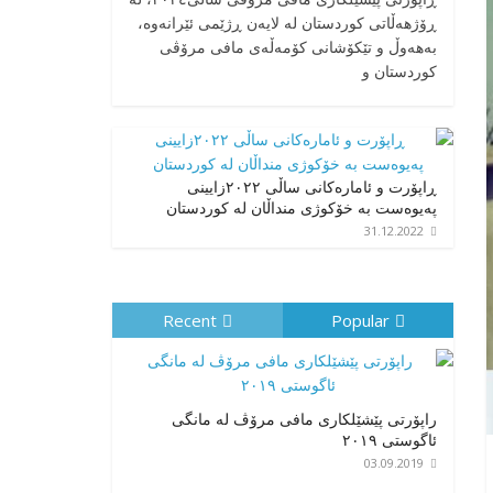
ڕۆژهەڵاتی کوردستان له لایەن ڕژێمی ئێرانەوە،
بە‎هەوڵ و تێکۆشانی کۆمەڵەی مافی مرۆڤی
کوردستان و
ڕاپۆرت و ئامارەکانی ساڵی ٢٠٢٢زایینی
پەیوەست بە خۆکوژی منداڵان لە کوردستان
31.12.2022
Recent
Popular
راپۆرتی پێشێلكاری مافی مرۆڤ له‌ مانگی
ئاگوستی ٢٠١٩
03.09.2019