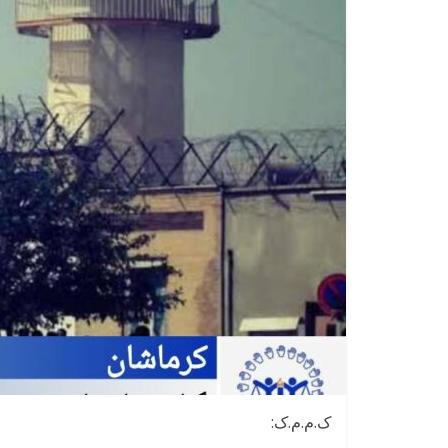
ک.م.م.ک: