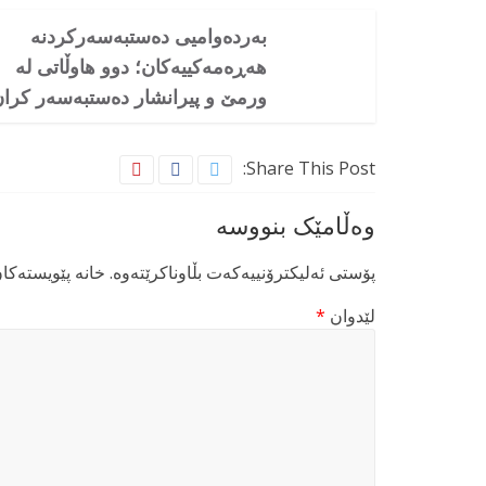
بەردەوامیی دەستبەسەرکردنە
هەڕەمەکییەکان؛ دوو هاوڵاتی لە
ورمێ و پیرانشار دەستبەسەر کرا
Share This Post:
وەڵامێک بنووسە
پۆستی ئەلیکترۆنییەکەت بڵاوناکرێتەوە.
خانە پێویستەکا
لێدوان
*