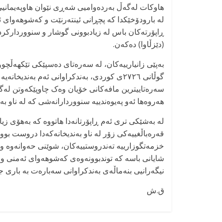
هاوکات لەگەڵ بەردەوامیی شەڕی نێوان هاوپەیمانیی س
لە بارودۆخێکدا کە پچڕانی ئینتەرنێت و کەشوهەوای ئە
ڕاپۆرتەکان باس لە زیادبوونی گوشار و سنووردارکردن
(دێزڵاوا) دەکەن.
گوڵانی ٢٧٢٦ی کوردی، بەندکراوانی ئەم بەندی
سەرەتاییترین مافەکانی خۆیان وەک چاوپێکەوتن لەگە
هەروەها ئەو پەیوەندییە سنووردارانەشی کە لە ناو بە
لە بەشێکی تری ئەم ڕاپۆرتانەدا هاتووە کە بەهۆی زی
قەرەباڵغییەکی زۆر لە ناو بەندیخانەکەدا دروست ب
خزمەتگوزارییە تەندروستییەکان، شوێنی حەوانەوە و 
شایانی باسە کە توندبوونەوەی کەشوهەوای ئەمنی و ئە
نیگەرانیی بنەماڵەی بەندکراوانی سەبارەت بە باری جە
ق.ش