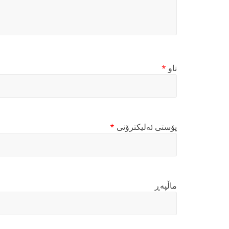
ناو
*
پۆستی ئەلیکترۆنی
*
ماڵپه‌ڕ