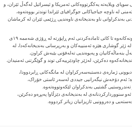
وپای ویلایەتە یەکگرتووەکانی ئەمریکا و ئیسرائیل لەگەڵ ئێران، و
منی لە ناوچە جیاجیاکانی جوگرافیای ئێراندا توندتر بووەتەوە،
ی بەندکراوانی ناو بەندیخانەی ناوەندیی ڕژێمی ئێران لە کرماشان
بەپێی زانیارییەکان، لە سەرەتای دەسپێکی تێکهەڵچوونەکانەوە تا کاتی ئامادەکردنی ئەم ڕاپۆرتە لە ڕۆژی شەممە ١٩ی
خانەیە لە ژێر گوشاری هێزە ئەمنییەکان و بەرپرسانی بەندیخانەکەدا، لە
ڵ بنەماڵەکانیان و پەیوەندیی تەلەفۆنی بێبەش کراون.
ندیخانەکەوە دەکرێن، لەژێر چاودێرییەکی توند و گوێگرتنی ئەمنیدان.
ادبوونی ژمارەی دەستبەسەرکراوان لە مانگەکانی ڕابردوودا،
ووە؛ ئەم دۆخەش نیگەرانیی جیددی لەسەر ئاستی خۆراک،
تەندروستیی گشتیی بەندکراوان لێکەوتووەتەوە.
و سنووردارکردنانەی لە بەندیخانەی دێزڵاوا پەیڕەو دەکرێن،
ستەیی و دەروونیی ئازیزانیان زیاتر کردووە.