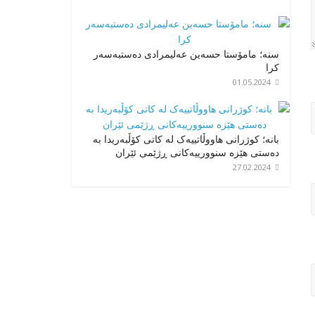
سنە؛ مامۆستا حسەین عەلیمرادی دەستبەسەر
کرا
01.05.2024
بانه؛ کوژرانی هاووڵاتییەک له کاتی کۆڵبەریدا بە
دەستی هێزە سنوورییەکانی ڕژێمی ئێران
27.02.2024