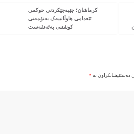
کرماشان؛ جێبەجێکردنی حوکمی
ئێعدامی هاوڵاتییەک بەتۆمەتی
ن
کوشتنی بەئەنقەست
ن دەستنیشانکراون بە
*