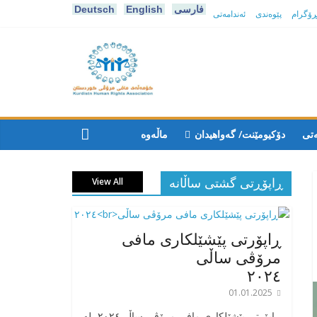
فارسی
English
Deutsch
پڕۆگرام
پێوەندی
ئەندامەتی
كۆمه‌ڵه‌ی
مافی
ەتی
دۆکیومێنت/ گەواهیدان
ماڵەوە
مرۆڤی
ڕاپۆڕتی گشتی ساڵانه
View All
کوردستان
ڕاپۆرتی پێشێلکاری مافی
مرۆڤی ساڵی
٢٠٢٤
01.01.2025
‎ڕاپۆرتی پێشێلکاری مافی مرۆڤی ساڵی٢٠٢٤، له