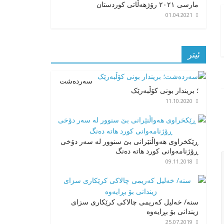
مارسی ٢٠٢١ رۆژهەڵاتی کوردستان
01.04.2021
ئیتر
سەردەشت
؛ بریندار بونی کۆڵبەرێک
11.10.2020
ڕێکخراوی هەواڵنێرانی بێ سنوور لە سەر دۆخی
ڕۆژنامەوانی کورد هاتە دەنگ
09.11.2018
سنە/ خەلیل کەریمی چالاکی کرێکاری سزای
زیندانی بۆ بڕایەوە
25.07.2019