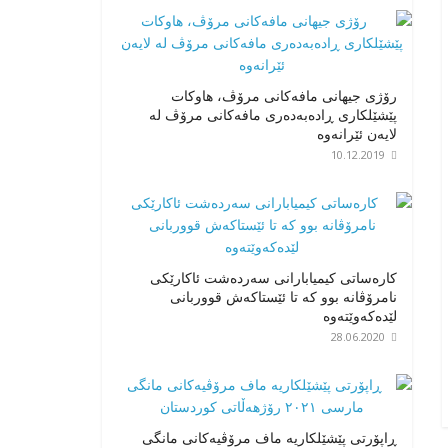
رۆژی جیهانی مافەکانی مرۆڤ، هاوکات
پێشێلکاری ڕادەبەدەری مافەکانی مرۆڤ لە
لایەن ئێرانەوە
10.12.2019
کارەساتی کیمیابارانی سەردەشت ئاکارێکی
نامرۆڤانە بوو کە تا ئێستاکەش قووربانی
لێدەکەوێتەوە
28.06.2020
ڕاپۆرتی پێشێلکاریە ماف مرۆڤیەکانی مانگی