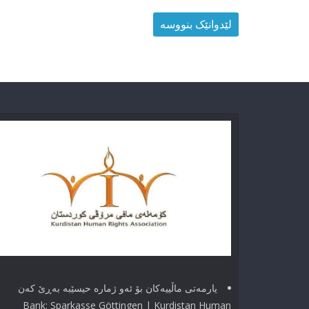
یارمەتی ماڵییەکان بۆ ئەو ژماره حیسێبە بەڕێ کەن
Bank: Sparkasse Göttingen | Kurdistan Human