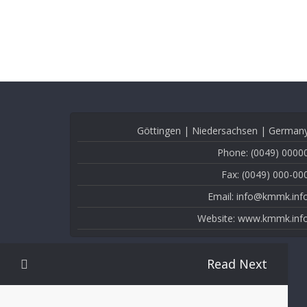
Göttingen | Niedersachsen | German
Phone: (0049) 0000
Fax: (0049) 000-00
Email: info@kmmk.inf
Website: www.kmmk.inf
Read Next