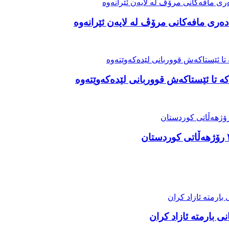
ەری مافەکانی مرۆڤ لە لایەن ئێرانەوە
ە تا ئێستاکەش قووربانی لێدەکەوێتەوە
ی بارمتە ئازاد کران