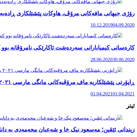
رۆژی جیهانی مافەکانی مرۆڤ، هاوکات پێشێلکاری ڕادەبەد
10.12.2019
04.09.2020
کارەساتی کیمیابارانی سەردەشت ئاکارێکی نامرۆڤانە بوو ک
28.06.2020
30.06.2020
ڕاپۆرتی پێشێلکاریە ماف مرۆڤیەکانی مانگی مارسی ٢٠٢١ رۆژهەڵاتی کوردستان
01.04.2021
01.04.2021
ئیتر
زیندانی ئێڤین؛ مەسعود نیک خا و شەعبان محەمەدی بە دانان