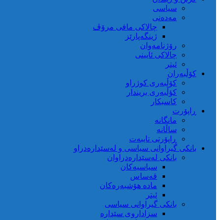
سیاسی
مەدەنی
چالاکی مافی مرۆڤ
ژینگەپارێز
رۆژنامەوان
چالاکی ئایینی
ئیتر
کۆڵبەران
کۆڵبەری کوژراو
کؤڵبەری بریندار
کاسبکار
ڕاپۆرت
مانگانە
ساڵانە
ڕاپۆرتی تایبەت
بانکی گیراوانی سیاسی و لەسێدارەدراو
بانکی لەسێدارەدراوان
سیاسیەکان
قەساس
مادە هۆشبەرەکان
ئیتر
بانکی گیراوانی سیاسی
سزاداروی سێدارە