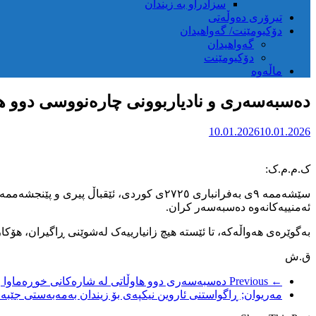
سزادراو بە زیندان
تیرۆری دەوڵەتی
دۆکیومێنت/ گەواهیدان
گەواهیدان
دۆکیومێنت
ماڵەوە
دەسبەسەری و نادیاربوونی چارەنووسی دوو ه
10.01.2026
10.01.2026
ک.م.م.ک:
ئەمنییەکانەوە دەسبەسەر کران.
بەگوێرەی هەواڵەکە، تا ئێستە هیچ زانیارییەک لەشوێنی ڕاگیران، هۆکا
ق.ش
← Previous
دەسبەسەری دوو هاوڵاتی لە شارەکانی خوڕەماوا و
مەریوان; ڕاگواستنی ئاروین نیکپەی بۆ زیندان بەمەبەستی جێ