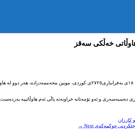
اوڵاتی خەڵکی سەقز
سێشەممە ٩ی بەفرانباری ٢٧٢٥ی کوردی، ئێقباڵ پیری و پێنجشەممە ١٨ی بەفرانباری٧٢٥
ری دەسبەسەری و ئەو تۆمەتانە خراونەتە پاڵی ئەم هاوڵاتییە بەردەست ن
 کارزان
بەجێکردنی حوکمەکەی
Next →