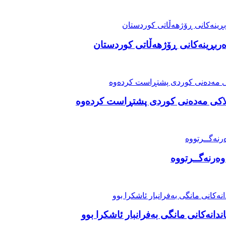
دەربڕینەکانی ڕۆژهەڵاتی کوردستان
الاکی مەدەنی کوردی پشتڕاست کردەوە
انەکانی مانگی بەفرانبار ئاشکرا بوو