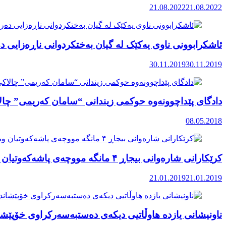
21.08.2022
21.08.2022
ئاشکرابوونی ناوی یەکێک لە گیان بەختکردوانی ناڕەزایی 
30.11.2019
30.11.2019
دادگای پێداچوونەوە حوکمی زیندانی “سامان کەریمی” چ
08.05.2018
کرێکارانی شارەوانی بیجاڕ ۴ مانگە مووچەی پاشەکەوتیان وەرنەگــرتووە
21.01.2019
21.01.2019
ناونیشانی یازدە هاوڵاتیی دیکەی دەستبەسەرکراوی خۆپێشاند