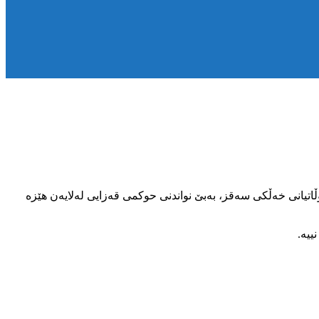
٢ی کوردی، موبین محەممەدزادە، هەر دوو لە هاوڵاتیانی خەڵکی سەقز، بەبێ نواندنی حوکمی قەزایی لەلایەن هێزە
ییە.