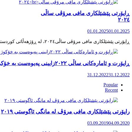
ڕاپۆرتی پێشێلکاری مافی مرۆڤی ساڵی
٢٠٢٤
01.01.2025
01.01.2025
ڕاپۆرت و ئامارەکانی ساڵی ٢٠٢٢زایینی پەیوەست بە خۆکوژی منداڵان لە کوردستان
31.12.2022
31.12.2022
Popular
Recent
راپۆرتی پێشێلكاری مافی مرۆڤ له‌ مانگی ئاگوستی ٢٠١٩
03.09.2019
04.09.2020