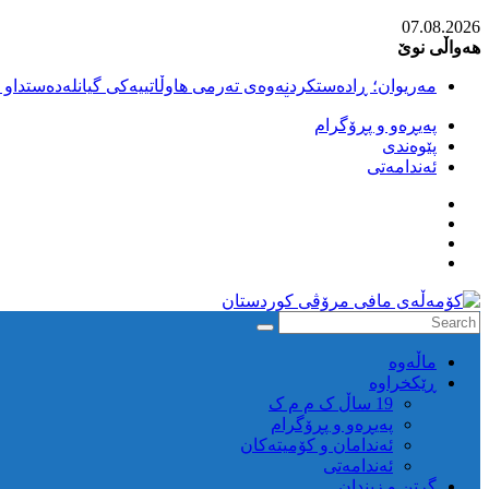
Skip
07.08.2026
to
هەواڵی نوێ
content
مەریوان؛ ڕادەستکردنەوەی تەرمی هاوڵاتییەکی گیانلەدەستداو ل
سەقز؛ بێهزاد ڕەسووڵی بەندکراوی سیاسی کورد ژیانی لە مەتر
پەیڕەو و پڕۆگرام
سەقز؛ دەسبەسەری دوو گەنج لەلایەن هێزە ئەمنییەکانی ڕێژیمی
پێوەندی
کوژرانی هاوڵاتییەکی خەڵکی سەردەشت لە کاتی کۆڵبەری لە نا
ئەندامەتی
مەریوان و ڕوانسەر؛ کوژرانی دوو هاوڵاتی لە کاتی کۆڵبەریدا 
كۆمه‌ڵه‌ی
ماڵه‌وه‌
مافی
ڕێکخراوە
مرۆڤی
19 ساڵ ک م م ک
کوردستان
پەیڕەو و پڕۆگرام
ئەندامان و کۆمیتەکان
ئەندامەتی
گرتن و زیندان