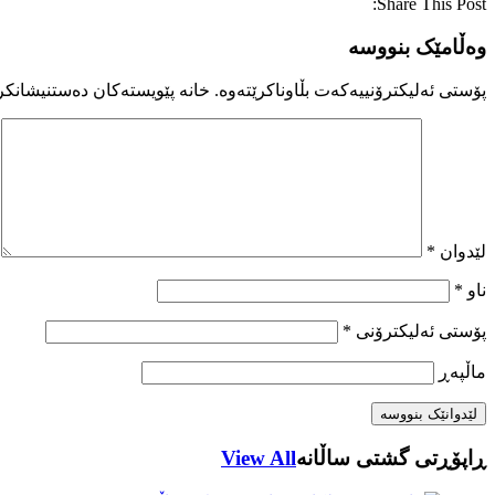
Share This Post:
وەڵامێک بنووسە
پۆستی ئەلیکترۆنییەکەت بڵاوناکرێتەوە.
خانە پێویستەکان دەستنیشانکر
لێدوان
*
ناو
*
پۆستی ئەلیکترۆنی
*
ماڵپه‌ڕ
ڕاپۆڕتی گشتی ساڵانه
View All