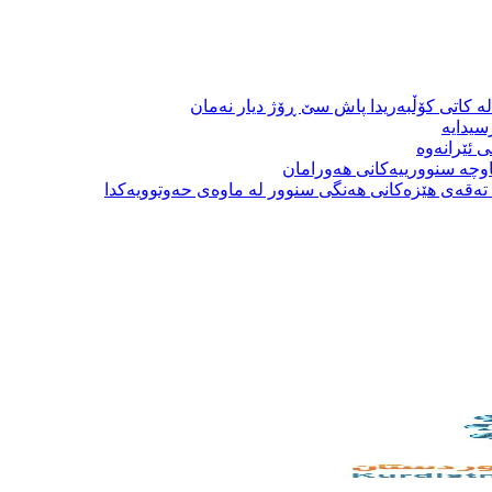
ە کاتی کۆڵبەریدا پاش سێ ڕۆژ دیار نەمان
سیدایە
 ئێرانەوە
وچە سنوورییەکانی هەورامان
بە تەقەی هێزەکانی هەنگی سنوور لە ماوەی حەوتوویەکدا