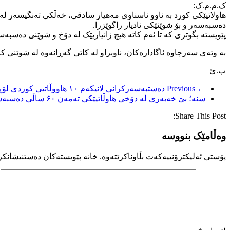
ک.م.م.ک:
دەسبەسەر و بۆ شوێنێکی نادیار راگوێزرا.
پێویستە بگوتری کە تا ئەم کاتە هیچ زانیاریێک لە دۆخ و شوێنی دەسبەس
بە وتەی سەرچاوە ئاگادارەکان، ناوبراو لە کاتی گەڕانەوە لە شوێنی ک
ب.ئ
← Previous
دەستبەسەرکرانی لانیکەم ١٠ هاووڵاتیی کوردی لۆڕ لەنێویاندا منداڵێکی تەمەن ١٥ ساڵان
سنە؛ بێ خەبەری لە دۆخی هاوڵاتیێکی تەمەن ۶۰ ساڵی دەسبەسەر کراو دوای یەک حەوتە
Share This Post:
وەڵامێک بنووسە
پۆستی ئەلیکترۆنییەکەت بڵاوناکرێتەوە.
خانە پێویستەکان دەستنیشانکر