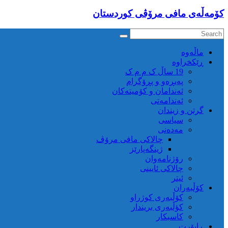
كۆمه‌ڵه‌ی مافی مرۆڤی کوردستان
ماڵه‌وه‌
ڕێکخراوە
19 ساڵ ک م م ک
پەیڕەو و پڕۆگرام
ئەندامان و کۆمیتەکان
ئەندامەتی
گرتن و زیندان
سیاسی
مەدەنی
چالاکی مافی مرۆڤ
ژینگەپارێز
رۆژنامەوان
چالاکی ئایینی
ئیتر
کۆڵبەران
کۆڵبەری کوژراو
کؤڵبەری بریندار
کاسبکار
ڕاپۆرت