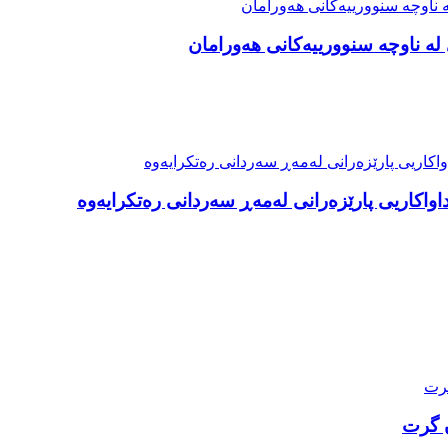
ە ناوچە سنوورییەکانی هەورامان
ن گرت