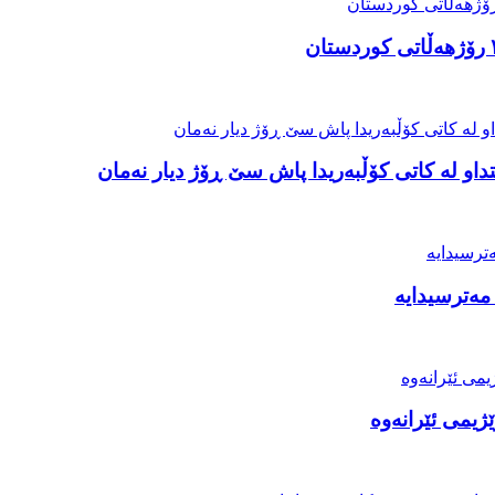
او لە کاتی کۆڵبەریدا پاش سێ ڕۆژ دیار نەمان
مەترسیدایە
ژیمی ئێرانەوە