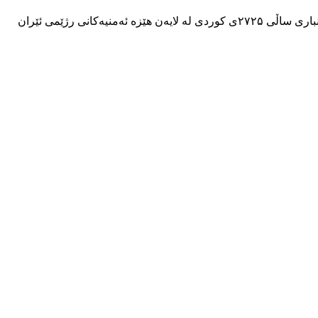
هاولاتیێکی کورد بە ناوو ناسناوی مەهیار سادقی، خەڵکی تەنگیسەر لە پارێزگای سنە و دانیشتوی شاری هەمەدان، ئێوارەی رۆژی ۱۳ی بەفرانباری ساڵی ۲۷۲۵ی کوردی لە لایەن هێزە ئەمنیەکانی رژێمی ئێران