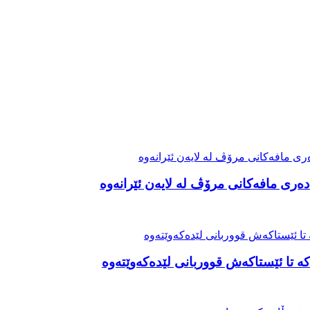
ەری مافەکانی مرۆڤ لە لایەن ئێرانەوە
ە تا ئێستاکەش قووربانی لێدەکەوێتەوە