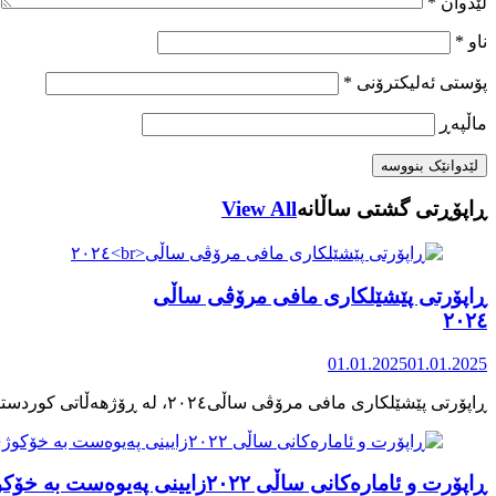
لێدوان
*
ناو
*
پۆستی ئەلیکترۆنی
*
ماڵپه‌ڕ
ڕاپۆڕتی گشتی ساڵانه
View All
ڕاپۆرتی پێشێلکاری مافی مرۆڤی ساڵی
٢٠٢٤
01.01.2025
01.01.2025
ڕاپۆرت و ئامارەکانی ساڵی ٢٠٢٢زایینی پەیوەست بە خۆکوژی منداڵان لە کوردستان