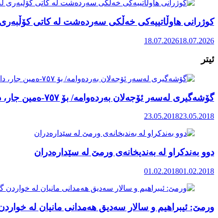
کوژرانی هاوڵاتییەکی خەڵکی سەردەشت لە کاتی کۆڵبەری ل
18.07.2026
18.07.2026
ئیتر
گۆشەگیری لەسەر ئۆجەلان بەردەوامە/ بۆ ٧٥٧-ەمین جار، داواکاریی پارێزەرانی لەمەڕ سەردانی رەتکرایەوە
23.05.2018
23.05.2018
دوو بەندکراو لە بەندیخانەی ورمێ لە سێدارەدران
01.02.2018
01.02.2018
ورمێ: ئیبراهیم و سالار سەدیق هەمدانی مانیان لە خوارد