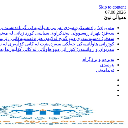
Skip to content
07.08.2026
هەواڵی نوێ
مەریوان؛ ڕادەستکردنەوەی تەرمی هاوڵاتییەکی گیانلەدەستداو ل
سەقز؛ بێهزاد ڕەسووڵی بەندکراوی سیاسی کورد ژیانی لە مەتر
سەقز؛ دەسبەسەری دوو گەنج لەلایەن هێزە ئەمنییەکانی ڕێژیمی
کوژرانی هاوڵاتییەکی خەڵکی سەردەشت لە کاتی کۆڵبەری لە نا
مەریوان و ڕوانسەر؛ کوژرانی دوو هاوڵاتی لە کاتی کۆڵبەریدا 
پەیڕەو و پڕۆگرام
پێوەندی
ئەندامەتی