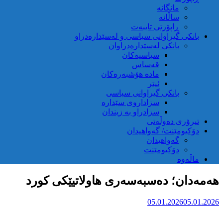
مانگانە
ساڵانە
ڕاپۆرتی تایبەت
بانکی گیراوانی سیاسی و لەسێدارەدراو
بانکی لەسێدارەدراوان
سیاسیەکان
قەساس
مادە هۆشبەرەکان
ئیتر
بانکی گیراوانی سیاسی
سزاداروی سێدارە
سزادراو بە زیندان
تیرۆری دەوڵەتی
دۆکیومێنت/ گەواهیدان
گەواهیدان
دۆکیومێنت
ماڵەوە
هەمەدان؛ دەسبەسەری هاولاتیێکی کورد
05.01.2026
05.01.2026