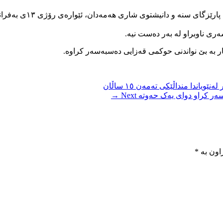
ەری ناوبراو لە بەر دەست نیە.
ار بە بێ نواندنی حوکمی قەزایی دەسبەسەر کراوە.
Next →
اون بە
*