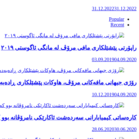
31.12.2022
31.12.2022
Popular
Recent
راپۆرتی پێشێلكاری مافی مرۆڤ له‌ مانگی ئاگوستی ٢٠١٩
03.09.2019
04.09.2020
رۆژی جیهانی مافەکانی مرۆڤ، هاوکات پێشێلکاری ڕادەبەد
10.12.2019
04.09.2020
کارەساتی کیمیابارانی سەردەشت ئاکارێکی نامرۆڤانە بوو ک
28.06.2020
30.06.2020