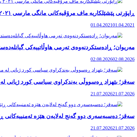
ڕاپۆرتی پێشێلکاریە ماف مرۆڤیەکانی مانگی مارسی ٢٠٢١ رۆژهەڵاتی کوردستان
01.04.2021
01.04.2021
مەریوان؛ ڕادەستکردنەوەی تەرمی هاوڵاتییەکی گیانلەدەستد
02.08.2026
02.08.2026
سەقز؛ بێهزاد ڕەسووڵی بەندکراوی سیاسی کورد ژیانی لە 
21.07.2026
21.07.2026
سەقز؛ دەسبەسەری دوو گەنج لەلایەن هێزە ئەمنییەکانی ڕێ
21.07.2026
21.07.2026