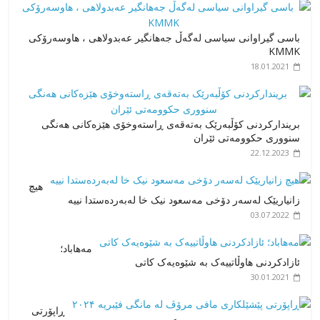
باسی گیراوانی سیاسی لەگەڵ جەهانگیر عەبدولاهی ، هاوسەرۆکی
KMMK
18.01.2021
بریندارکردنی کۆڵبەرێک بەتەقەی ڕاستەوخۆی هێزەکانی هەنگی
سنووری حکوومەتی ئێران
22.12.2023
هیچ
زانیاریێک لەسەر دۆخی مەسعود نیک خا لەبەردەستدا نییە
03.07.2022
مەهاباد؛
ئازادکردنی هاوڵاتییەک بە شێوەیەک کاتی
30.01.2021
ڕاپۆرتی