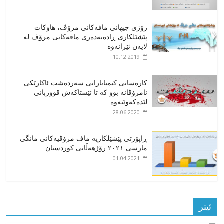
رۆژی جیهانی مافەکانی مرۆڤ، هاوکات
پێشێلکاری ڕادەبەدەری مافەکانی مرۆڤ لە
لایەن ئێرانەوە
10.12.2019
کارەساتی کیمیابارانی سەردەشت ئاکارێکی
نامرۆڤانە بوو کە تا ئێستاکەش قووربانی
لێدەکەوێتەوە
28.06.2020
ڕاپۆرتی پێشێلکاریە ماف مرۆڤیەکانی مانگی
مارسی ٢٠٢١ رۆژهەڵاتی کوردستان
01.04.2021
ئیتر