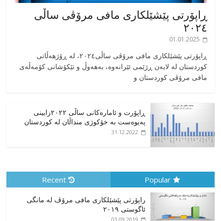
ڕاپۆرتی پێشێلکاری مافی مرۆڤی ساڵی
٢٠٢٤
01.01.2025
‎ڕاپۆرتی پێشێلکاری مافی مرۆڤی ساڵی٢٠٢٤، له ڕۆژهەڵاتی
کوردستان له لایەن ڕژێمی ئێرانەوە، بە‎هەوڵ و تێکۆشانی کۆمەڵەی
مافی مرۆڤی کوردستان و
ڕاپۆرت و ئامارەکانی ساڵی ٢٠٢٢زایینی
پەیوەست بە خۆکوژی منداڵان لە کوردستان
31.12.2022
Recent
Popular
راپۆرتی پێشێلكاری مافی مرۆڤ له‌ مانگی
ئاگوستی ٢٠١٩
03.09.2019