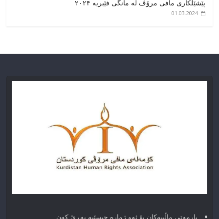
پێشێلکاری مافی مرۆڤ لە مانگی فێبریە ۲۰۲۴
01.03.2024
یارمەتی ماڵییەکان بۆ ئەو ژماره حیسێبە بەڕێ کەن