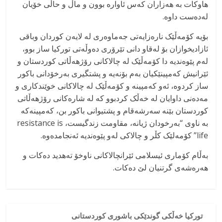
هاوکات بە هەزاران کەس ئاوارە بوون و ماڵ و حاڵی خۆیان
لەدەست داوە.
بۆیە کۆمەڵێک نارەزایەتی جەماوەری لە لایەن کوردان وباقی
ئازادیخوازان بۆ لەقاو دانی تێرۆری دەوڵەتی تورکیا ساز بوو،
لەم پێوەندیە دا کۆمەڵێک لە چالاکانی رۆژهەڵاتی کوردستان و
ئێرانیش کەمپینێکیان بەم بۆنەیە و پشتگیری بەرخۆدانی باکور
ساز کردوە، ئەو کەمپینە و کۆمەڵێک لە چالاکانی خوێندکاری و
مەدەنی داوایان لە خەڵک کردبوو کە لە شارەکانی رۆژهەڵاتی
کوردستان بێنە سەرشەقام و پشتیوانی باکور بن، کەمپینەکە
بە ناوی “بەرخودان ژیانە، مقاومت زندگیست، resistance is
life” کۆمەلێک کڵر و چالاکی لەو پێوەندیە ئەنجامدەوە.
بەڵام کۆماری ئیسلامی ئێرانچالاکانی ناوخۆ تەهدید دەکات و
هەرەشەی گرتنیان لێ دەکات.
تورکیا خەڵکی گوندێکی باشوری کوردستانی