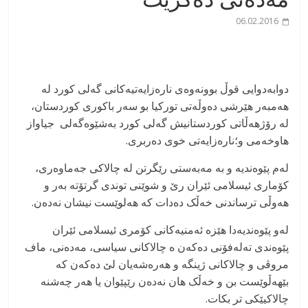
06.02.2016
دوابەدوایی قوڵ بوونەوەی نارەزایەتیەکانی گەلی کورد لە
هەمبەر هێرشی دەوڵەتی تورکیا بو سەر باکوری کوردستان،
لە رۆژهەڵاتی کوردستانیش گەلی کورد بەشێوەگەلی جیاواز
هاوخەمی و؛نارەزایەتی خوی دەربری.
لەم پێوەندیە و بە مەبەستی رێگرتن لە چالاکی جەماوەری،
کۆماری ئیسلامی ئێران رێ و شوێنی توندی گرتۆتە بەر و
هەوڵی ترساندنی خەڵک دەدات کە هەلوێست نیشان نەدەن.
لەو پێوەندیەدا هێزە ئەمنیەکانی کۆمری ئیسلامی ئێران
پێوەندی تەلەفۆنی دەکەن ە چالاکانی سیاسی، مەدەنی، ماف
مروڤی و چالاکانی ژینگە و هەرەشەیان لێ دەکەن کە
بێهەڵوێست بن و خەڵک هان نەدەن رێپێوان یا هەر چەشنە
چالاکیێکی تر بکات.