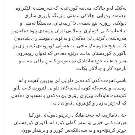
یەکێک لەو چالاکە مەدنیە کوردانەی کە هەرەشەی لێکراوە،
نێعمەت رەزایی چالاکی مەدنی و ژینگە پاریزی شاری
دیولانە، ڕوژی پنج شمەی 15ڕیبەندان، دەستگا ئەمنی و
ئێتلاعاتیەکانی کۆماری ئیسلامی ئێران پێوەندی پێوە دەکەن و
هەرەشەی گرتنی لێ دەکەن و بە توندی هوشداری پێدەدەن
کە بە هیچ شێوەیەک مافی نیە هەوڵی کۆبوونەی ئیعترازی بۆ
باکوری کوردستان بدات، درێژە دەدەن کە ئەوان روبەروی
هەر چەشنە خۆپێشاندانێک دەبنەوە و کەس مافی نیە لەو
بارەوە کار و چالاکی بکات.
باسی ئەوە دەکەن کە دەبێ داوایی لێ بوورین کەیت و لە
رەسانە و شەبەکە کۆمەڵایەتیەکان داوایی لێبورینەکەت بڵاو
کەیتەوە. هاوکات بێرێزی زۆری پێ دەکەن و تەهدیدی دەکەن
کە لە ژێر نەزەر و کۆنترۆڵی ئەوان دایە.
جێی ئاماژەیە لە چەند مانگی رابردو دەوڵەتی تورکیا
هێرشەکانی خۆیی بۆ سەر گەلی کورد لە باکوری کوردستان
چڕتر کردۆتەوە و بە سەدانکەس کوژراو و بریندار بوون،