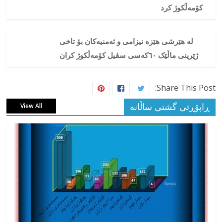
کۆمەڵکوژ کرد
لە هێرشی هێزە نیزامی و ئەمنیەکان بۆ تاخی
ژێرینی ماڵێک ٦۰کەسی سڤیل کۆمەڵکوژ کران
Share This Post:
ڕاپۆڕتی گشتی ساڵانه
View All