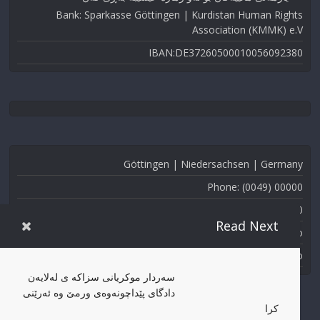
Bank: Sparkasse Göttingen | Kurdistan Human Rights
Association (KMMK) e.V
IBAN:DE37260500010056092380
Göttingen | Niedersachsen | Germany
Phone: (0049) 00000
Fax: (0049) 000-000
Read Next
Email: info@kmmk.info
Website: www.kmmk.info
سەردار موکریانی سزاکە ی لەلایەن
دادگای پێداچونەوەی ورمێ وە ئەرێنی
کرا