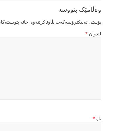
وەڵامێک بنووسە
پۆستی ئەلیکترۆنییەکەت بڵاوناکرێتەوە.
خانە پێویستەکا
لێدوان
*
ناو
*