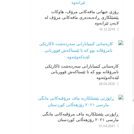
رۆژی جیهانی مافەکانی مرۆڤ، هاوکات
پێشێلکاری ڕادەبەدەری مافەکانی مرۆڤ لە
لایەن ئێرانەوە
10.12.2019
کارەساتی کیمیابارانی سەردەشت ئاکارێکی
نامرۆڤانە بوو کە تا ئێستاکەش قووربانی
لێدەکەوێتەوە
28.06.2020
ڕاپۆرتی پێشێلکاریە ماف مرۆڤیەکانی مانگی
مارسی ٢٠٢١ رۆژهەڵاتی کوردستان
01.04.2021