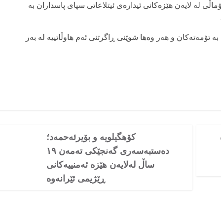
 لە لایەن هێزەکانی ئیدارەی ئیتلاعاتی سپای پاسداران بە
بە تۆمەتەکان و هەر وەها شوێنی ڕاگرتنی ئەم هاوڵاتییە لە بەر
کۆهگیلویە و بۆیرئەحمەد؛
دەستبەسەری گەنجێکی تەمەن ١٩
ساڵ لەلایەن هێزە ئەمنییەکانی
ڕێژیمی ئێرانەوە