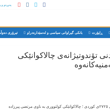
پەیڕەو و 
ڕاپۆرت
بانکی گیراوانی سیاسی و لەسێدارەدراو
تیرۆری دەوڵ
ی تۆندوتیژانەی چالاکوانێکی
منیەکانەوە
بە پێی هەواڵەکان ، ڕۆژی یەک شەممە ٢٩ پوشپەڕی ٢٧٢٥ی کوردی ؛ چالاکوانێکی کولتووری بە ناوی مرتضی پیرزادە