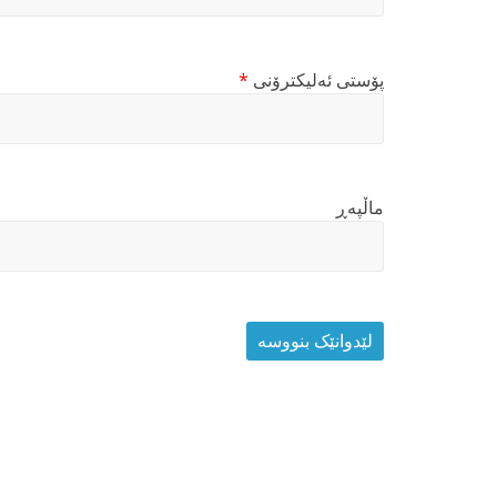
پۆستی ئەلیکترۆنی
*
ماڵپه‌ڕ