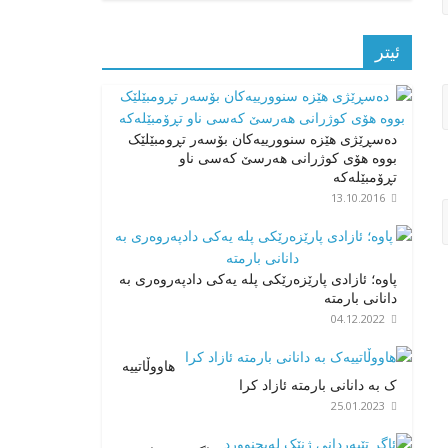
ئیتر
دەسڕێژی هێزە سنوورییەکان بۆسەر تڕومبێلێک
بووە هۆی کوژرانی هەرسێ کەسی ناو
تڕۆمبێلەکە
13.10.2016
پاوە؛ ئازادی پارێزەرێکی پلە یەکی دادپەروەری بە
دانانی بارمتە
04.12.2022
هاووڵاتییە
ک بە دانانی بارمتە ئازاد کرا
25.01.2023