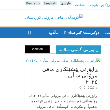
فارسی
English
Deutsch
پڕۆگرام
پێوەندی
ئەندامەتی
كۆمه‌ڵه‌ی
مافی
ەتی
دۆکیومێنت/ گەواهیدان
ماڵەوە
مرۆڤی
ڕاپۆڕتی گشتی ساڵانه
View All
کوردستان
ڕاپۆرتی پێشێلکاری مافی
مرۆڤی ساڵی
٢٠٢٤
01.01.2025
‎ڕاپۆرتی پێشێلکاری مافی مرۆڤی ساڵی٢٠٢٤، له
ڕۆژهەڵاتی کوردستان له لایەن ڕژێمی ئێرانەوە،
بە‎هەوڵ و تێکۆشانی کۆمەڵەی مافی مرۆڤی