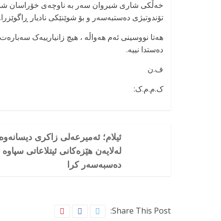
خەڵکی شاری شیروان سەر بە ناوچەی خۆراسان شۆماڵی
تۆندوتیژی دەستبەسەر و بۆ شوێنێکی نادیار ڕاگوێزرا.
هەتا نووسینی ئەم هەواڵە ، هیچ زانیارییەک سەبارەت 
دەستدا نییە.
ف.ن
ک.م.م.ک:
ئیلام؛ ئەمیرعەلی زاکری دیسانەوە
لەلایەن هێزەکانی ئیتلاعاتی سپاوە
دەسبەسەر کرا
Share This Post: