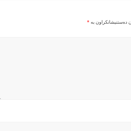
ن دەستنیشانکراون بە
*