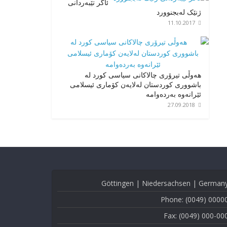
ئاگر تێبەردانی
ژنێک لەبجنوورد
11.10.2017
هەوڵی تیرۆری چالاکانی سیاسی کورد لە
باشووری کوردستان لەلایەن کۆماری ئیسلامی
ئێرانەوە بەردەوامە
27.09.2018
Göttingen | Niedersachsen | German
Phone: (0049) 0000
Fax: (0049) 000-00