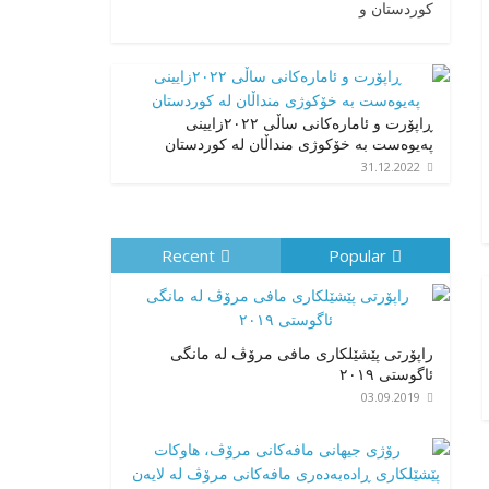
کوردستان و
ڕاپۆرت و ئامارەکانی ساڵی ٢٠٢٢زایینی
پەیوەست بە خۆکوژی منداڵان لە کوردستان
31.12.2022
Recent
Popular
راپۆرتی پێشێلكاری مافی مرۆڤ له‌ مانگی
ئاگوستی ٢٠١٩
03.09.2019