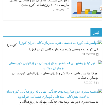
ڕاپۆرتی پێشێلکاریە ماف مرۆڤیەکانی مانگی
مارسی ٢٠٢١ رۆژهەڵاتی کوردستان
01.04.2021
ئیتر
کۆڵبەرێ
کی کورد بە دەستی هێزە سەربازیەکانی ئێران کوژرا
31.05.2018
تورکیا بۆ پشتیوانی لە داعش و تێرۆریستان ، رۆژئاوایی کوردستان
بۆمباران دەکات
17.02.2016
دەسبەسەری دوو شارۆمەندی خەڵکی مهاباد لە ڕۆژهەڵاتی