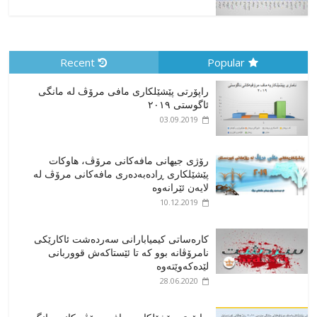
Recent
Popular
راپۆرتی پێشێلكاری مافی مرۆڤ له‌ مانگی
ئاگوستی ٢٠١٩
03.09.2019
رۆژی جیهانی مافەکانی مرۆڤ، هاوکات
پێشێلکاری ڕادەبەدەری مافەکانی مرۆڤ لە
لایەن ئێرانەوە
10.12.2019
کارەساتی کیمیابارانی سەردەشت ئاکارێکی
نامرۆڤانە بوو کە تا ئێستاکەش قووربانی
لێدەکەوێتەوە
28.06.2020