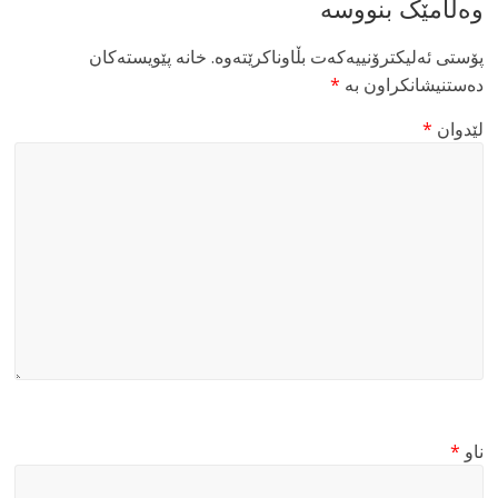
وەڵامێک بنووسە
پۆستی ئەلیکترۆنییەکەت بڵاوناکرێتەوە.
خانە پێویستەکان
دەستنیشانکراون بە
*
لێدوان
*
ناو
*