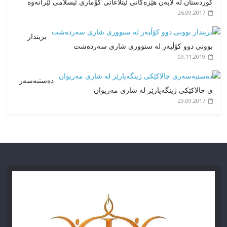
کوردستان لە لایەن هێزەکانی ئیتلاعاتی کۆماری ئیسلامی ئێرانەوە
26.09.2017
بریندار
بوونی دوو کۆڵبەر لە سنووری شاری سەردەشت
09.11.2019
دەستبەسەر
ی چالاکێکی ژینگەپارێز لە شاری مەریوان
29.09.2017