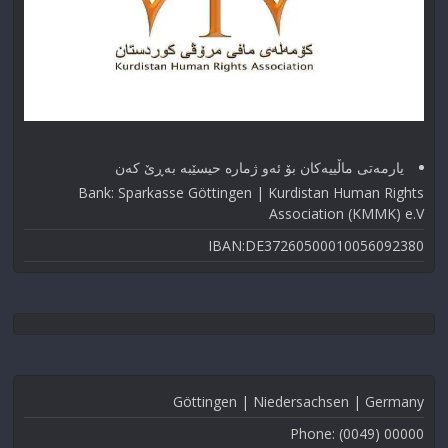
یارمەتی ماڵییەکان بۆ ئەو ژماره حیسێبە بەڕێ کەن
Bank: Sparkasse Göttingen | Kurdistan Human Rights
Association (KMMK) e.V
IBAN:DE37260500010056092380
Göttingen | Niedersachsen | Germany
Phone: (0049) 00000