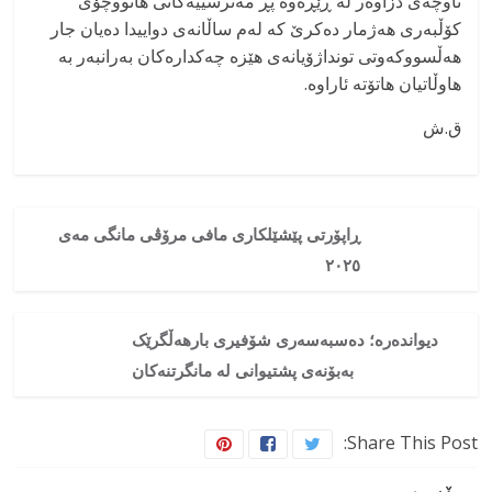
ناوچەی دزاوەر لە ڕێڕەوە پڕ مەترسییەکانی هاتووچۆی
کۆڵبەری هەژمار دەکرێ کە لەم ساڵانەی دواییدا دەیان جار
هەڵسووکەوتی تونداژۆیانەی هێزە چەکدارەکان بەرانبەر بە
هاوڵاتیان هاتۆتە ئاراوە.
ق.ش
ڕاپۆرتی پێشێلکاری مافی مرۆڤی مانگی مەی
۲۰۲٥
دیواندەرە؛ دەسبەسەری شۆفیری بارهەڵگرێک
بەبۆنەی پشتیوانی لە مانگرتنەکان
Share This Post: