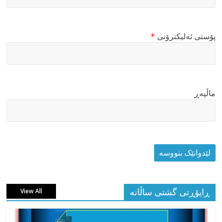
پۆستی ئەلیکترۆنی
*
ماڵپه‌ڕ
ڕاپۆڕتی گشتی ساڵانه
View All