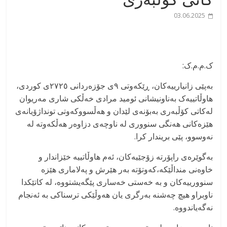
03.06.2025
ک.م.م.ک:
بەپێی زانیارییەکان، ڕێکەوتی ٩ی جۆزەردانی ٢٧٢٥ی کوردی،
هاوڵاتییەک بەناونیشانی ئومید مرادی خەڵکی شاری مەریوان
لەکاتی کۆڵبەری بەبۆنەی لێدان و هەڵسووکەوتی تونداژۆیانەی
هێزەکانی هەنگی سنووری لە ناوچەی دزاوەر هەڵکەوتە لە
نەوسوو، پێی بریندار کرا.
بەگوێرەی راپۆرتە زۆجێیەکان، ئەم هاوڵاتییە خێزاندار و
خاوەنی منداڵێکە،کەوتۆتە بەر هێرش و پەلاماری هێزە
سنوورییەکان و بە خەستی خەساری پێگەیشتووە، لە کاتێکدا
ناوبراو هیچ چەشنە بەرگری یان هەوڵێکی ترسناکی بە ئەنجام
نەگەیاندووە.