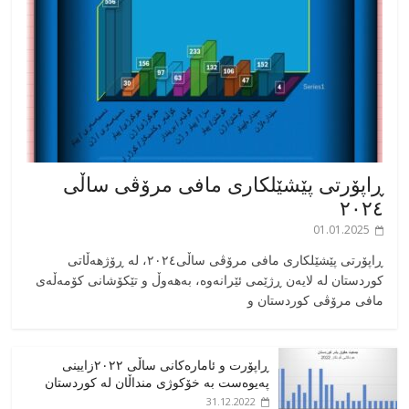
ڕاپۆرتی پێشێلکاری مافی مرۆڤی ساڵی
٢٠٢٤
01.01.2025
‎ڕاپۆرتی پێشێلکاری مافی مرۆڤی ساڵی٢٠٢٤، له ڕۆژهەڵاتی
کوردستان له لایەن ڕژێمی ئێرانەوە، بە‎هەوڵ و تێکۆشانی کۆمەڵەی
مافی مرۆڤی کوردستان و
ڕاپۆرت و ئامارەکانی ساڵی ٢٠٢٢زایینی
پەیوەست بە خۆکوژی منداڵان لە کوردستان
31.12.2022