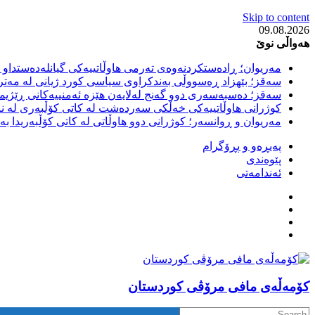
Skip to content
09.08.2026
هەواڵی نوێ
مەریوان؛ ڕادەستکردنەوەی تەرمی هاوڵاتییەکی گیانلەدەستداو ل
سەقز؛ بێهزاد ڕەسووڵی بەندکراوی سیاسی کورد ژیانی لە مەتر
سەقز؛ دەسبەسەری دوو گەنج لەلایەن هێزە ئەمنییەکانی ڕێژیمی
کوژرانی هاوڵاتییەکی خەڵکی سەردەشت لە کاتی کۆڵبەری لە نا
مەریوان و ڕوانسەر؛ کوژرانی دوو هاوڵاتی لە کاتی کۆڵبەریدا 
پەیڕەو و پڕۆگرام
پێوەندی
ئەندامەتی
كۆمه‌ڵه‌ی مافی مرۆڤی کوردستان