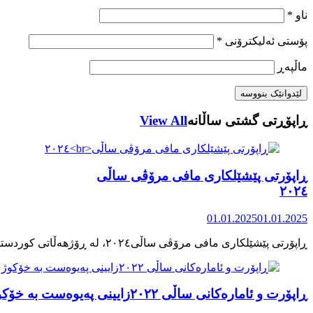
ناو
*
پۆستی ئەلیکترۆنی
*
ماڵپه‌ڕ
ڕاپۆڕتی گشتی ساڵانه
View All
ڕاپۆرتی پێشێلکاری مافی مرۆڤی ساڵی
٢٠٢٤
01.01.2025
01.01.2025
ڕاپۆرت و ئامارەکانی ساڵی ٢٠٢٢زایینی پەیوەست بە خۆکوژی منداڵان لە کوردستان