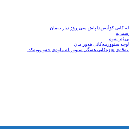
ە کاتی کۆڵبەریدا پاش سێ ڕۆژ دیار نەمان
سیدایە
 ئێرانەوە
وچە سنوورییەکانی هەورامان
بە تەقەی هێزەکانی هەنگی سنوور لە ماوەی حەوتوویەکدا