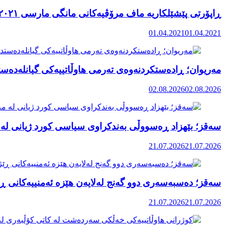
ڕاپۆرتی پێشێلکاریە ماف مرۆڤیەکانی مانگی مارسی ٢٠٢١ رۆژهەڵاتی کوردستان
01.04.2021
01.04.2021
مەریوان؛ ڕادەستکردنەوەی تەرمی هاوڵاتییەکی گیانلەدەستد
02.08.2026
02.08.2026
سەقز؛ بێهزاد ڕەسووڵی بەندکراوی سیاسی کورد ژیانی لە 
21.07.2026
21.07.2026
سەقز؛ دەسبەسەری دوو گەنج لەلایەن هێزە ئەمنییەکانی ڕێ
21.07.2026
21.07.2026