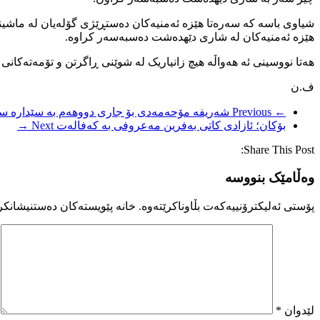
شیاوی باسە کە سەرەتا هێزە ئەمنیەکان دەستڕێژی گۆلەیان لە ماشینی
هێزە ئەمنیەکان لە شاری دێهدەشت دەسبەسەر کراوە.
هەتا نووسینی ئە هەواڵە هیچ زانیاریک لە شوێنی ڕاگرتن و تۆمەتەکانی ئ
ف.ن
← Previous
شەریفە مۆحەمەدی بۆ جاری دووهەم بە سێدارە سز
بۆکان؛ ئازادی کاتی بەفرین مەعروفی بە کەفالەت
Next →
Share This Post:
وەڵامێک بنووسە
پۆستی ئەلیکترۆنییەکەت بڵاوناکرێتەوە.
خانە پێویستەکان دەستنیشانکر
لێدوان
*