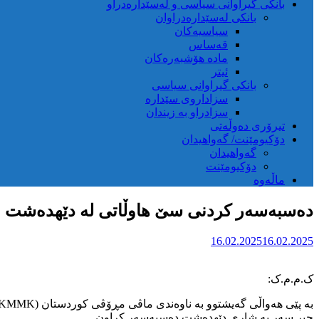
بانکی گیراوانی سیاسی و لەسێدارەدراو
بانکی لەسێدارەدراوان
سیاسیەکان
قەساس
مادە هۆشبەرەکان
ئیتر
بانکی گیراوانی سیاسی
سزاداروی سێدارە
سزادراو بە زیندان
تیرۆری دەوڵەتی
دۆکیومێنت/ گەواهیدان
گەواهیدان
دۆکیومێنت
ماڵەوە
دەسبەسەر کردنی سێ هاوڵاتی لە دێهدەشت
16.02.2025
16.02.2025
ک.م.م.ک:
چیر سەر بە شاری دێهدەشت دەسبەسەر کراون.