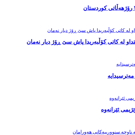
او لە کاتی کۆڵبەریدا پاش سێ ڕۆژ دیار نەمان
مەترسیدایە
ژیمی ئێرانەوە