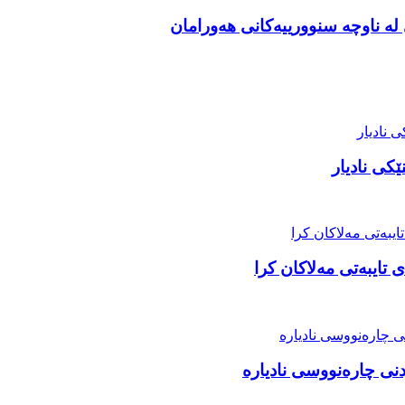
ە ناوچە سنوورییەکانی هەورامان
کی نادیار
تایبەتی مەلاکان کرا
نی چارەنووسی نادیارە