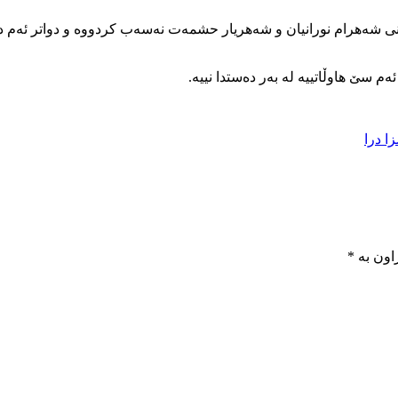
 شەهرام نورانیان و شەهریار حشمەت نەسەب کردووە و دواتر ئەم دو ه
ەم سێ هاوڵاتییە لە بەر دەستدا نییە.
ا درا
اون بە
*