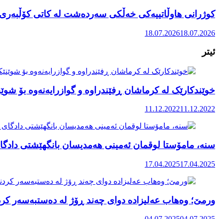
کوژرانی هاوڵاتییەکی خەڵکی سەردەشت لە کاتی کۆڵبەری ل
18.07.2026
18.07.2026
ئیتر
خوێندکارێک لە کرماشان ڕفێندراوە و گوازرایەنەوە بۆ شوێنێ
11.12.2022
11.12.2022
سنە، مامۆستا لوقمان ئەمینی هەمدیسان بانگهێشتی دادگای 
17.04.2025
17.04.2025
ورمێ؛ وەهاب عەلیزادە دوای چەند ڕۆژ لە دەستبەسەر کرد
04.07.2025
04.07.2025