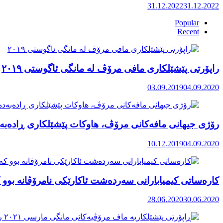
31.12.2022
31.12.2022
Popular
Recent
راپۆرتی پێشێلكاری مافی مرۆڤ له‌ مانگی ئاگوستی ٢٠١٩
03.09.2019
04.09.2020
رۆژی جیهانی مافەکانی مرۆڤ، هاوکات پێشێلکاری ڕادەبەد
10.12.2019
04.09.2020
کارەساتی کیمیابارانی سەردەشت ئاکارێکی نامرۆڤانە بوو ک
28.06.2020
30.06.2020