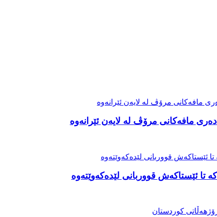
ەری مافەکانی مرۆڤ لە لایەن ئێرانەوە
ە تا ئێستاکەش قووربانی لێدەکەوێتەوە