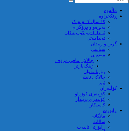
ماڵه‌وه‌
ڕێکخراوە
19 ساڵ ک م م ک
پەیڕەو و پڕۆگرام
ئەندامان و کۆمیتەکان
ئەندامەتی
گرتن و زیندان
سیاسی
مەدەنی
چالاکی مافی مرۆڤ
ژینگەپارێز
رۆژنامەوان
چالاکی ئایینی
ئیتر
کۆڵبەران
کۆڵبەری کوژراو
کؤڵبەری بریندار
کاسبکار
ڕاپۆرت
مانگانە
ساڵانە
ڕاپۆرتی تایبەت