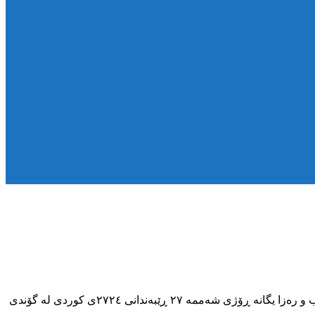
بە پێی هەواڵی گەیشتوو بە ناوەندی ماڤی مڕۆڤی کوردستان (KMMK) سێ هاوڵاتی بە ناوەکانی شەهرام نورانیان، شەهریار حشمەت نەسەب و رەزا یگانە ڕۆژی شەممە ٢٧ ڕێبەندانی ٢٧٢٤ی کوردی لە گۆندی