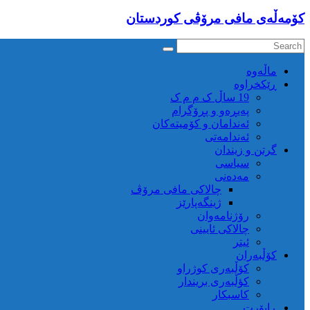
كۆمه‌ڵه‌ی مافی مرۆڤی کوردستان
ماڵه‌وه‌
ڕێکخراوە
19 ساڵ ک م م ک
پەیڕەو و پڕۆگرام
ئەندامان و کۆمیتەکان
ئەندامەتی
گرتن و زیندان
سیاسی
مەدەنی
چالاکی مافی مرۆڤ
ژینگەپارێز
رۆژنامەوان
چالاکی ئایینی
ئیتر
کۆڵبەران
کۆڵبەری کوژراو
کؤڵبەری بریندار
کاسبکار
ڕاپۆرت