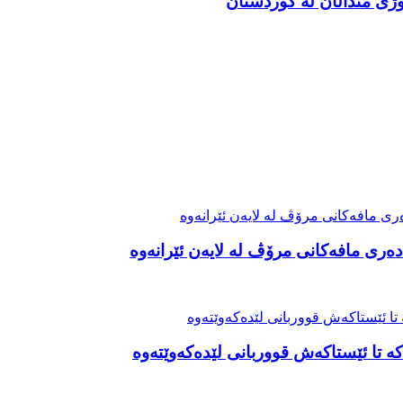
ەری مافەکانی مرۆڤ لە لایەن ئێرانەوە
ە تا ئێستاکەش قووربانی لێدەکەوێتەوە