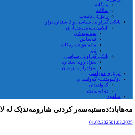
مانگانە
ساڵانە
ڕاپۆرتی تایبەت
بانکی گیراوانی سیاسی و لەسێدارەدراو
بانکی لەسێدارەدراوان
سیاسیەکان
قەساس
مادە هۆشبەرەکان
ئیتر
بانکی گیراوانی سیاسی
سزاداروی سێدارە
سزادراو بە زیندان
تیرۆری دەوڵەتی
دۆکیومێنت/ گەواهیدان
گەواهیدان
دۆکیومێنت
ماڵەوە
مەهاباد؛دەستبەسەر کردنی شارومەندێک لە لای
01.02.2025
01.02.2025