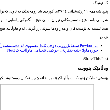
ک.م.م.ک
پێنج شەممە ١١ ڕێبەندانی ٢٧٢٤ی کوردی شارومەندێک بە ناوی کەیوان نیکنام خەڵکی شاری مەهاباد لە لایەن هێزە ئەمنیەکانەوە دەستبەسەر و بۆ شوێنێکی نادیار ڕاگوێزرا.
شایەنی باسە هێزە ئەمنیەکانی ئیران بە بێ هیچ بەڵگەیکی یاسایی ئەم
هەتا ئیستە لە تۆمەتەکان و هەر وەها شوێنی ڕاگرتنی ئەم هاوڵاتیە هیچ ز
ف.ن
← Previous
سنە؛ ناڕوونی دۆخی ئایدا عەمووی لە دەستبەسەرگە
خوڕەماوا؛ جێبەجێکردنی حوکمی ئێعدامی هاوڵاتییەک
Next →
Share This Post:
وەڵامێک بنووسە
پۆستی ئەلیکترۆنییەکەت بڵاوناکرێتەوە.
خانە پێویستەکان دەستنیشانکر