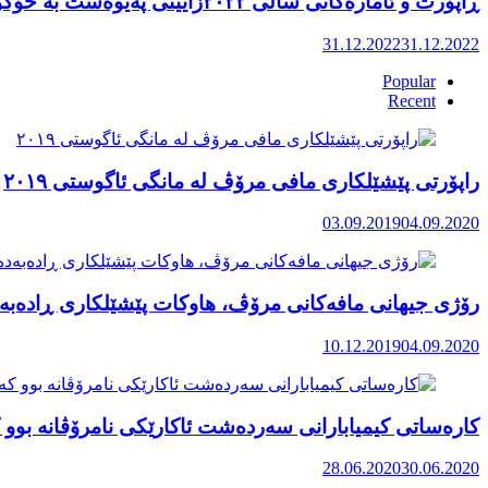
ڕاپۆرت و ئامارەکانی ساڵی ٢٠٢٢زایینی پەیوەست بە خۆکوژی منداڵان لە کوردستان
31.12.2022
31.12.2022
Popular
Recent
راپۆرتی پێشێلكاری مافی مرۆڤ له‌ مانگی ئاگوستی ٢٠١٩
03.09.2019
04.09.2020
رۆژی جیهانی مافەکانی مرۆڤ، هاوکات پێشێلکاری ڕادەبەد
10.12.2019
04.09.2020
کارەساتی کیمیابارانی سەردەشت ئاکارێکی نامرۆڤانە بوو ک
28.06.2020
30.06.2020