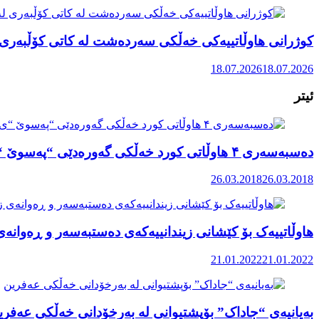
کوژرانی هاوڵاتییەکی خەڵکی سەردەشت لە کاتی کۆڵبەری ل
18.07.2026
18.07.2026
ئیتر
دەسبەسەری ۴ هاوڵاتی کورد خەڵکی گەورەدێی “پەسوێ “ی سەربە پیرانشار
26.03.2018
26.03.2018
هاوڵاتییەک بۆ کێشانی زیندانییەکەی دەستبەسەر و ڕەوانەی 
21.01.2022
21.01.2022
بەیانیەی “جاداک” بۆپشتیوانی لە بەرخۆدانی خەڵکی عەفری