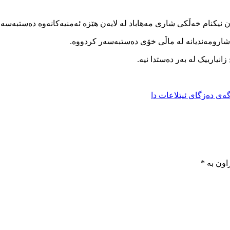
 شارومەندیانە لە ماڵی خۆی دەستبەسەر کردووە.
انیارییک لە بەر دەستدا نیە.
ی دەزگای ئیتلاعات دا
اون بە
*