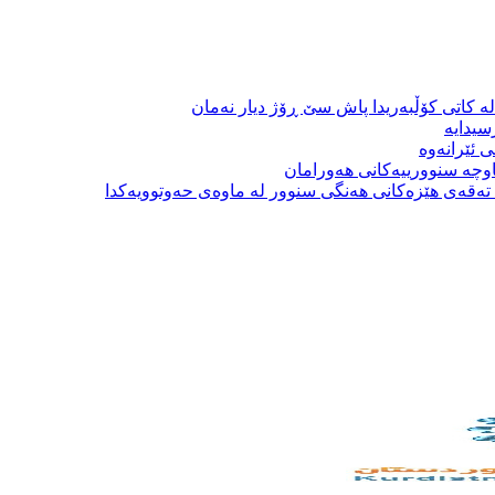
ە کاتی کۆڵبەریدا پاش سێ ڕۆژ دیار نەمان
سیدایە
 ئێرانەوە
وچە سنوورییەکانی هەورامان
بە تەقەی هێزەکانی هەنگی سنوور لە ماوەی حەوتوویەکدا