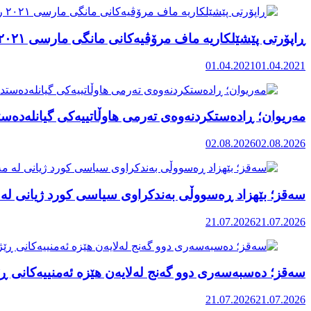
ڕاپۆرتی پێشێلکاریە ماف مرۆڤیەکانی مانگی مارسی ٢٠٢١ رۆژهەڵاتی کوردستان
01.04.2021
01.04.2021
مەریوان؛ ڕادەستکردنەوەی تەرمی هاوڵاتییەکی گیانلەدەستد
02.08.2026
02.08.2026
سەقز؛ بێهزاد ڕەسووڵی بەندکراوی سیاسی کورد ژیانی لە 
21.07.2026
21.07.2026
سەقز؛ دەسبەسەری دوو گەنج لەلایەن هێزە ئەمنییەکانی ڕێ
21.07.2026
21.07.2026