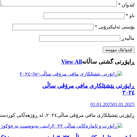
لێدوان
*
ناو
*
پۆستی ئەلیکترۆنی
*
ماڵپه‌ڕ
ڕاپۆڕتی گشتی ساڵانه
View All
ڕاپۆرتی پێشێلکاری مافی مرۆڤی ساڵی
٢٠٢٤
01.01.2025
01.01.2025