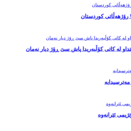
او لە کاتی کۆڵبەریدا پاش سێ ڕۆژ دیار نەمان
مەترسیدایە
ژیمی ئێرانەوە