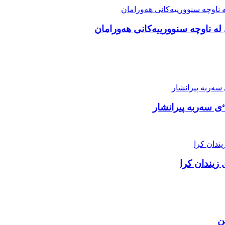
ە ناوچە سنوورییەکانی هەورامان
زیندان کرا
ن