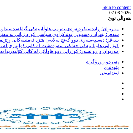
Skip to content
07.08.2026
هەواڵی نوێ
مەریوان؛ ڕادەستکردنەوەی تەرمی هاوڵاتییەکی گیانلەدەستداو ل
سەقز؛ بێهزاد ڕەسووڵی بەندکراوی سیاسی کورد ژیانی لە مەتر
سەقز؛ دەسبەسەری دوو گەنج لەلایەن هێزە ئەمنییەکانی ڕێژیمی
کوژرانی هاوڵاتییەکی خەڵکی سەردەشت لە کاتی کۆڵبەری لە نا
مەریوان و ڕوانسەر؛ کوژرانی دوو هاوڵاتی لە کاتی کۆڵبەریدا 
پەیڕەو و پڕۆگرام
پێوەندی
ئەندامەتی