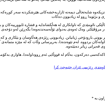
یکەوە شایەتحاڵی دیمەنە ئازاربەخشەکانی هێرشکردنە سەر کوڕەکەی بوو
ی و بژێویدا ڕوو لە زیادبوون دەکات
ێکی نائومێدی کە تاوانکاری لە هەڵکشاندایە و فشارە ئابوورییەکان و 
 مرۆڤێکتر. وەک ئەوەی بەدوای تۆڵەسەندنەوەدا بگەڕێن لەو دۆخەی کە
وونی بارودۆخی ژیانیانن. زیادبوونی ڕێژەی هەڵاوسان و بێکاری و کەمب
انەکان بردووە. لەم نێوەندەدا، بەرپرسانی وڵات کە لە مێژە متمانەی 
قەیرانی زیاتر دەبێتەوه.
ەکەسی دەرکەون، بەڵام لە قووڵایی ئەم ڕووداوانەدا، هاواری بەکۆمەڵی
اوەندی ڕێژیمی ئێران جێبەجێ کرا
اون بە
*