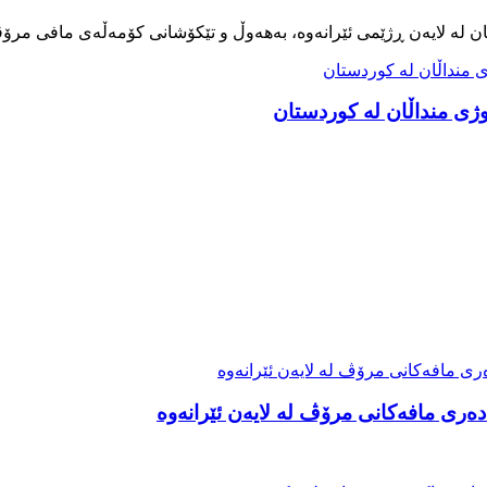
ەری مافەکانی مرۆڤ لە لایەن ئێرانەوە