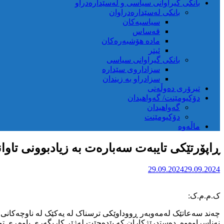
بانکی گیراوانی سیاسی و لەسێدارەدراو
بانکی لەسێدارەدراوان
سیاسیەکان
قەساس
مادە هۆشبەرەکان
ئیتر
بانکی گیراوانی سیاسی
سزاداروی سێدارە
سزادراو بە زیندان
تیرۆری دەوڵەتی
دۆکیومێنت/ گەواهیدان
گەواهیدان
دۆکیومێنت
ماڵەوە
ڕاپۆرتێکی تایبەت سەبارەت بە زیادبوونی تاوا
29.09.2024
29.09.2024
ک.م.م.ک:
چەند سەعاتێک لەمەوبەر ڕووداوێکی ترسناک لە یەکێک لە ناوچەکانی ش
نەناسراوەوە. دەستدرێژکاران کە پێدەچێت لەژێر کاریگەری باوەڕی تو