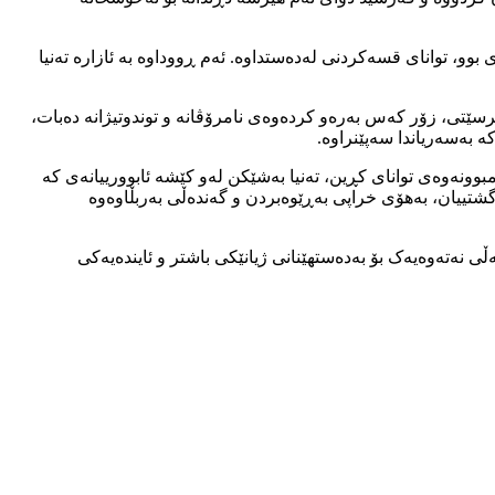
، توانای قسەکردنی لەدەستداوە. ئەم ڕووداوە بە ئازارە تەنیا
برسێتی، زۆر کەس بەرەو کردەوەی نامرۆڤانە و توندوتیژانە دەبات،
 بەسەریاندا سەپێنراوە.
وونەوەی توانای کڕین، تەنیا بەشێکن لەو کێشە ئابوورییانەی کە
گشتییان، بەهۆی خراپی بەڕێوەبردن و گەندەڵی بەربڵاوەوە
 نەتەوەیەک بۆ بەدەستهێنانی ژیانێکی باشتر و ئایندەیەکی