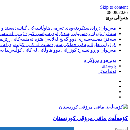
Skip to content
08.08.2026
هەواڵی نوێ
مەریوان؛ ڕادەستکردنەوەی تەرمی هاوڵاتییەکی گیانلەدەستداو ل
سەقز؛ بێهزاد ڕەسووڵی بەندکراوی سیاسی کورد ژیانی لە مەتر
سەقز؛ دەسبەسەری دوو گەنج لەلایەن هێزە ئەمنییەکانی ڕێژیمی
کوژرانی هاوڵاتییەکی خەڵکی سەردەشت لە کاتی کۆڵبەری لە نا
مەریوان و ڕوانسەر؛ کوژرانی دوو هاوڵاتی لە کاتی کۆڵبەریدا 
پەیڕەو و پڕۆگرام
پێوەندی
ئەندامەتی
كۆمه‌ڵه‌ی مافی مرۆڤی کوردستان