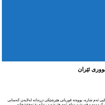
ووری ئێران
یی ئەم شارە، بووەتە قوربانی هێرشێکی دڕندانە لەلایەن کەسانی
 کردووە و فەرشید دوای ئەم هێرشە دڕندانە بۆ نەخۆشخانە