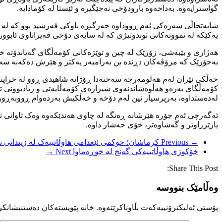
گواسترایەوە. بەداخەوە بارودۆخی نەجێگیرە و ئێستا لە کۆمادایە.
شایەتحاڵی سەرەکی ئەم ڕووداوە جەرگبڕە باوکی فەرشید بوو کە لە نز
یەکێکە لە نموونەکانی توندوتیژی کە لە سایەی دۆخی قەیراناوی ئابوور
هەژاری و بێبەشی، زۆرێک لە چین و توێژەکانی کۆمەڵگای گەیاندۆتە خاڵ
بەجۆرێک کە مرۆڤەکان دڕندە بن بەرامبەر یەکتر و هێرش دەکەنە سەر
خەڵکی ئێران لەم هەلومەرجە سەختەدا ڕۆژانە شاهیدی ڕوو له خراپتر ب
کۆمەڵگای بەرەو هەڵوەشاندنەوی شیرازەی کۆمەڵایەتی و زیادبوونی تاو
لەدەستداوە، بەرپرسیار نین لەم دۆخە و خەڵکیش بەردەوام ڕووبەڕووی 
ئەگەرچی ئەم جۆرە هێرشانە ڕەنگە لە چاوی هەندێکەوە وەک تاوانی تاک
پارێزراوتر و گەشاوەتر، خۆی حەشار داوە.
← Previous
کرماشان؛ حوکمی ئێعدامی هاوڵاتییەک لە زیندانی ن
خۆکوژی هاوڵاتییەکی گەنج لە خوڕەماوا
Next →
Share This Post:
وەڵامێک بنووسە
پۆستی ئەلیکترۆنییەکەت بڵاوناکرێتەوە.
خانە پێویستەکان دەستنیشانکر