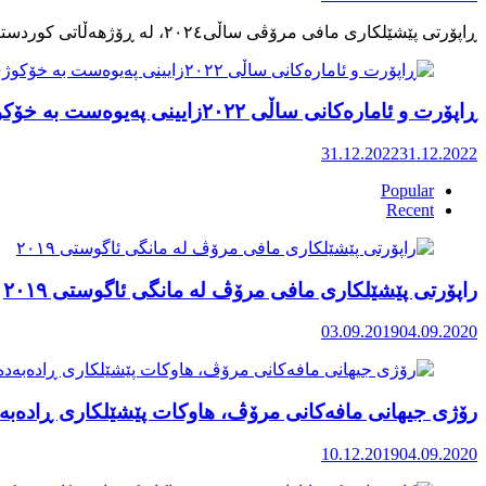
ڕاپۆرت و ئامارەکانی ساڵی ٢٠٢٢زایینی پەیوەست بە خۆکوژی منداڵان لە کوردستان
31.12.2022
31.12.2022
Popular
Recent
راپۆرتی پێشێلكاری مافی مرۆڤ له‌ مانگی ئاگوستی ٢٠١٩
03.09.2019
04.09.2020
رۆژی جیهانی مافەکانی مرۆڤ، هاوکات پێشێلکاری ڕادەبەد
10.12.2019
04.09.2020