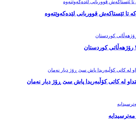
ە تا ئێستاکەش قووربانی لێدەکەوێتەوە
او لە کاتی کۆڵبەریدا پاش سێ ڕۆژ دیار نەمان
مەترسیدایە