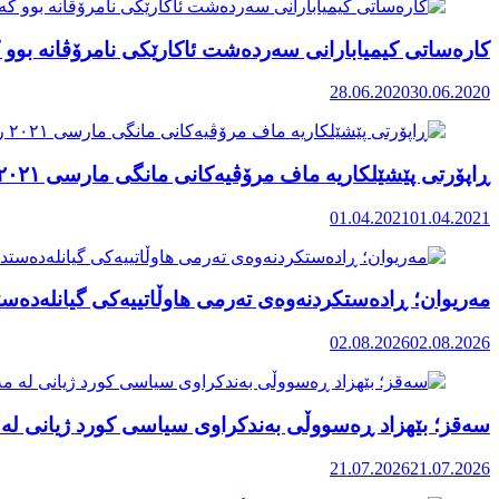
کارەساتی کیمیابارانی سەردەشت ئاکارێکی نامرۆڤانە بوو ک
28.06.2020
30.06.2020
ڕاپۆرتی پێشێلکاریە ماف مرۆڤیەکانی مانگی مارسی ٢٠٢١ رۆژهەڵاتی کوردستان
01.04.2021
01.04.2021
مەریوان؛ ڕادەستکردنەوەی تەرمی هاوڵاتییەکی گیانلەدەستد
02.08.2026
02.08.2026
سەقز؛ بێهزاد ڕەسووڵی بەندکراوی سیاسی کورد ژیانی لە 
21.07.2026
21.07.2026