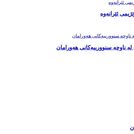
ژیمی ئێرانەوە
ە ناوچە سنوورییەکانی هەورامان
ن