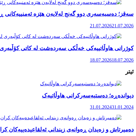
سەقز؛ دەسبەسەری دوو گەنج لەلایەن هێزە ئەمنییەکانی ڕێ
21.07.2026
21.07.2026
کوژرانی هاوڵاتییەکی خەڵکی سەردەشت لە کاتی کۆڵبەری ل
18.07.2026
18.07.2026
ئیتر
دیواندەڕە؛ دەستبەسەرکرانی هاوڵاتیەک
31.01.2024
31.01.2024
دەمیرتاش و زەیدان ڕەوانەی زیندانی ئەلقاعیدەییەکان کرا