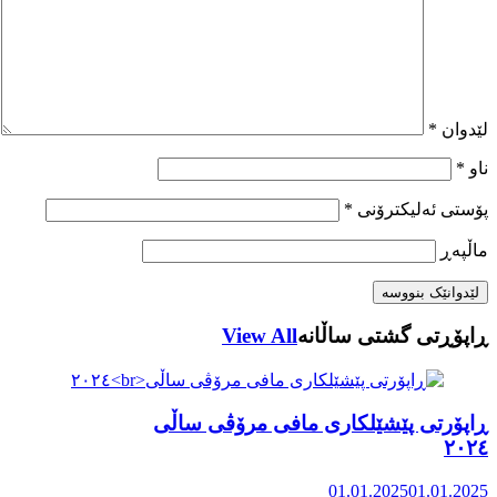
لێدوان
*
ناو
*
پۆستی ئەلیکترۆنی
*
ماڵپه‌ڕ
ڕاپۆڕتی گشتی ساڵانه
View All
ڕاپۆرتی پێشێلکاری مافی مرۆڤی ساڵی
٢٠٢٤
01.01.2025
01.01.2025