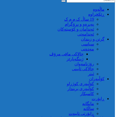
ماڵه‌وه‌
ڕێکخراوە
19 ساڵ ک م م ک
پەیڕەو و پڕۆگرام
ئەندامان و کۆمیتەکان
ئەندامەتی
گرتن و زیندان
سیاسی
مەدەنی
چالاکی مافی مرۆڤ
ژینگەپارێز
رۆژنامەوان
چالاکی ئایینی
ئیتر
کۆڵبەران
کۆڵبەری کوژراو
کؤڵبەری بریندار
کاسبکار
ڕاپۆرت
مانگانە
ساڵانە
ڕاپۆرتی تایبەت