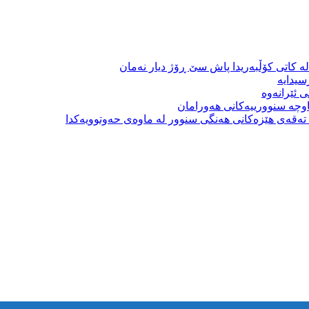
ە کاتی کۆڵبەریدا پاش سێ ڕۆژ دیار نەمان
سیدایە
 ئێرانەوە
وچە سنوورییەکانی هەورامان
بە تەقەی هێزەکانی هەنگی سنوور لە ماوەی حەوتوویەکدا