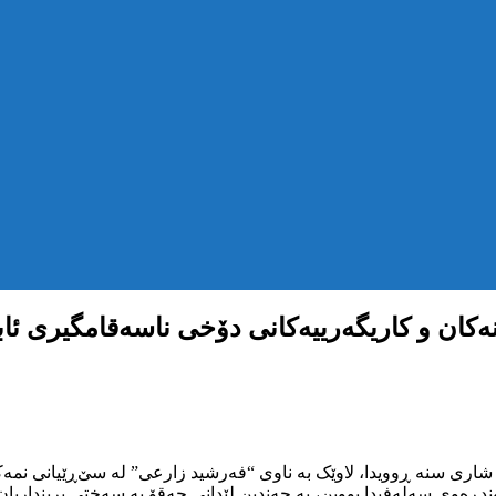
نەکان و کاریگەرییەکانی دۆخی ناسەقامگیری ئاب
اری سنە ڕوویدا، لاوێک بە ناوی “فەرشید زارعی” لە سێ‌ڕێیانی نمەک
ندڕەوی سەلەفیدا بووبن، بە چەندین لێدانی چەقۆ بە سەختی برینداریان