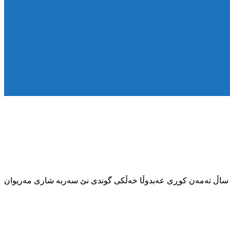
ەپێی زانیارییەکانی ناوەندی هەواڵگری kmmk، ڕۆژی یەکشەممە ٢٨ی گەلاوێژی ٢٧٢٤ی کوردی، هاوڵاتییەک بەناونیشانی ئومئد فەرەجی ٤٠ ساڵ تەمەن کوڕی عەبدوڵا خەڵکی گوندی نێ سەربە شاری مەریوان