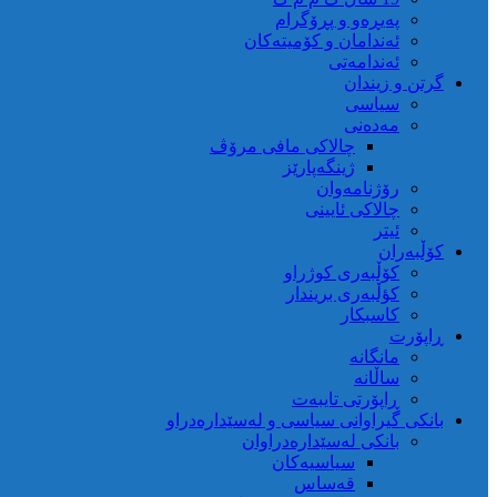
پەیڕەو و پڕۆگرام
ئەندامان و کۆمیتەکان
ئەندامەتی
گرتن و زیندان
سیاسی
مەدەنی
چالاکی مافی مرۆڤ
ژینگەپارێز
رۆژنامەوان
چالاکی ئایینی
ئیتر
کۆڵبەران
کۆڵبەری کوژراو
کؤڵبەری بریندار
کاسبکار
ڕاپۆرت
مانگانە
ساڵانە
ڕاپۆرتی تایبەت
بانکی گیراوانی سیاسی و لەسێدارەدراو
بانکی لەسێدارەدراوان
سیاسیەکان
قەساس