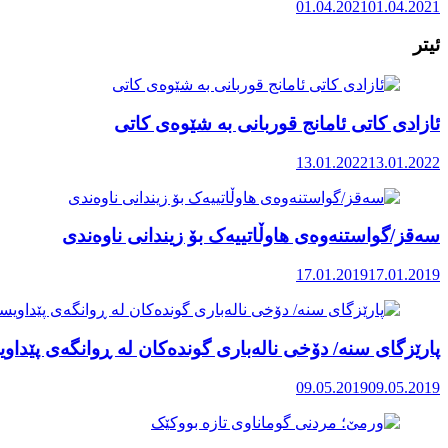
01.04.2021
01.04.2021
ئیتر
ئازادی کاتی ئامانج قوربانی بە شێوەی کاتی
13.01.2022
13.01.2022
سەقز/گواستنەوەی هاوڵاتییەک بۆ زیندانی ناوەندی
17.01.2019
17.01.2019
پارێزگای سنە/ دۆخی نالەباری گوندەکان لە ڕوانگەی پێداو
09.05.2019
09.05.2019