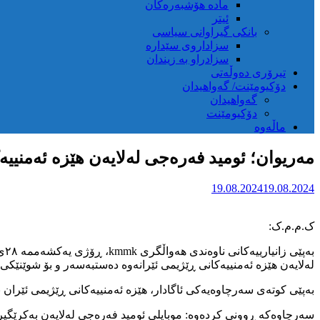
مادە هۆشبەرەکان
ئیتر
بانکی گیراوانی سیاسی
سزاداروی سێدارە
سزادراو بە زیندان
تیرۆری دەوڵەتی
دۆکیومێنت/ گەواهیدان
گەواهیدان
دۆکیومێنت
ماڵەوە
مەریوان؛ ئومید فەرەجی لەلایەن هێزە ئەمنییە
19.08.2024
19.08.2024
ک.م.م.ک:
لەلایەن هێزە ئەمنییەکانی ڕێژیمی ئێرانەوە دەستبەسەر و بۆ شوێنێکی نا
بەپێی کوتەی سەرچاوەیەکی ئاگادار، هێزە ئەمنییەکانی ڕێژیمی ئێران 
سەرچاوەکە ڕوونی کردەوە: موبایلی ئومید فەرەجی لەلایەن بەکرێگیرا