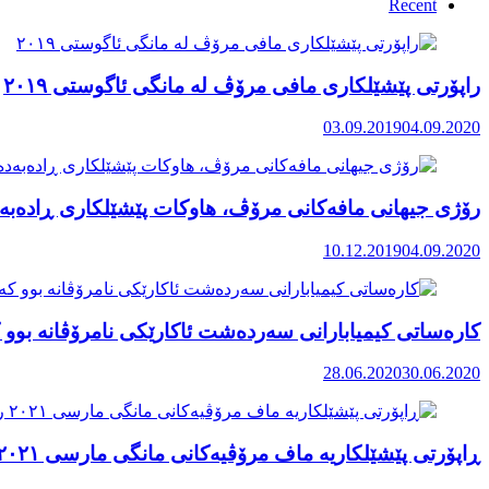
Recent
راپۆرتی پێشێلكاری مافی مرۆڤ له‌ مانگی ئاگوستی ٢٠١٩
03.09.2019
04.09.2020
رۆژی جیهانی مافەکانی مرۆڤ، هاوکات پێشێلکاری ڕادەبەد
10.12.2019
04.09.2020
کارەساتی کیمیابارانی سەردەشت ئاکارێکی نامرۆڤانە بوو ک
28.06.2020
30.06.2020
ڕاپۆرتی پێشێلکاریە ماف مرۆڤیەکانی مانگی مارسی ٢٠٢١ رۆژهەڵاتی کوردستان