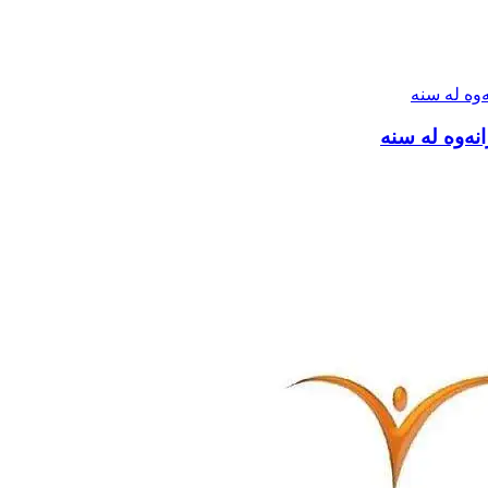
انەوە لە سنە