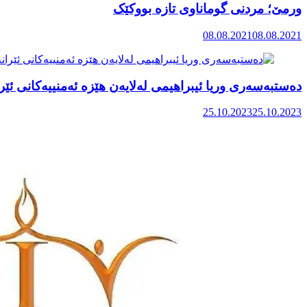
ورمێ؛ مردنی گوماناوی تازە بووکێک
08.08.2021
08.08.2021
دەستبەسەری وریا ئیبراهیمی لەلایەن هێزە ئەمنییەکانی ئێر
25.10.2023
25.10.2023