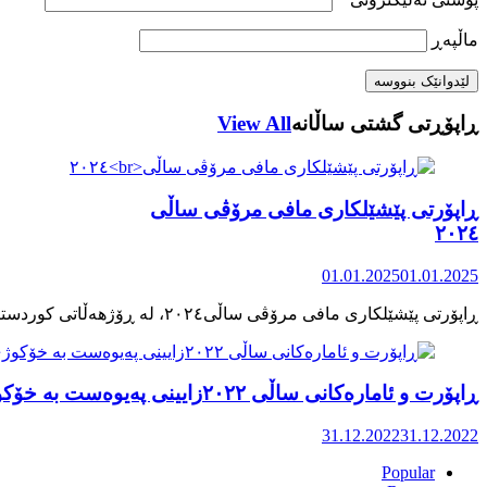
ماڵپه‌ڕ
ڕاپۆڕتی گشتی ساڵانه
View All
ڕاپۆرتی پێشێلکاری مافی مرۆڤی ساڵی
٢٠٢٤
01.01.2025
01.01.2025
ڕاپۆرت و ئامارەکانی ساڵی ٢٠٢٢زایینی پەیوەست بە خۆکوژی منداڵان لە کوردستان
31.12.2022
31.12.2022
Popular