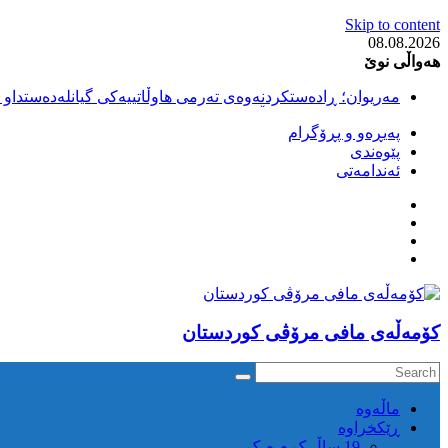
Skip to content
08.08.2026
هەواڵی نوێ
مەریوان؛ ڕادەستکردنەوەی تەرمی هاوڵاتییەکی گیانلەدەستداو ل
سەقز؛ بێهزاد ڕەسووڵی بەندکراوی سیاسی کورد ژیانی لە مەتر
پەیڕەو و پڕۆگرام
سەقز؛ دەسبەسەری دوو گەنج لەلایەن هێزە ئەمنییەکانی ڕێژیمی
پێوەندی
کوژرانی هاوڵاتییەکی خەڵکی سەردەشت لە کاتی کۆڵبەری لە نا
ئەندامەتی
مەریوان و ڕوانسەر؛ کوژرانی دوو هاوڵاتی لە کاتی کۆڵبەریدا 
كۆمه‌ڵه‌ی مافی مرۆڤی کوردستان
ماڵه‌وه‌
ڕێکخراوە
19 ساڵ ک م م ک