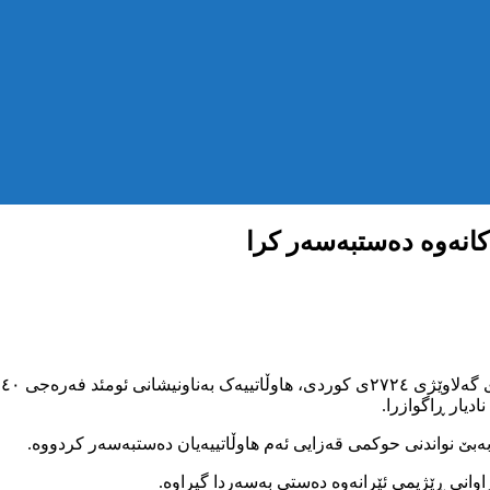
کانەوە دەستبەسەر کرا
ب
دیار ڕاگوازرا.
بەبێ نواندنی حوکمی قەزایی ئەم هاوڵاتییەیان دەستبەسەر کردووە.
وانی ڕێژیمی ئێرانەوە دەستی بەسەردا گیراوە.