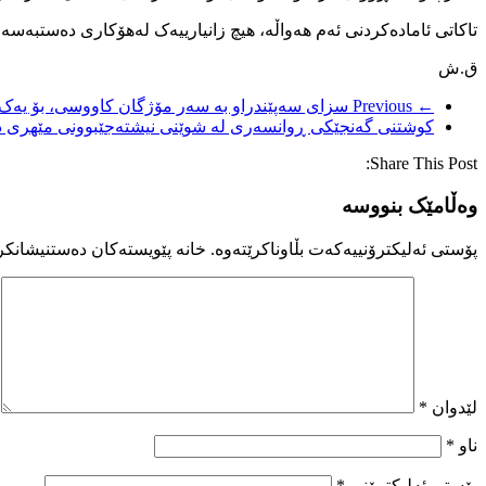
تاکاتی ئامادەکردنی ئەم هەواڵە، هیچ زانیارییەک لەهۆکاری دەستبەسەر
ق.ش
← Previous
سزای سەپێندراو بە سەر مۆژگان کاووسی، بۆ یەک 
کوشتنی گەنجێکی ڕوانسەری لە شوێنی نیشتەجێبوونی مێهری د
Share This Post:
وەڵامێک بنووسە
پۆستی ئەلیکترۆنییەکەت بڵاوناکرێتەوە.
خانە پێویستەکان دەستنیشانکر
لێدوان
*
ناو
*
پۆستی ئەلیکترۆنی
*