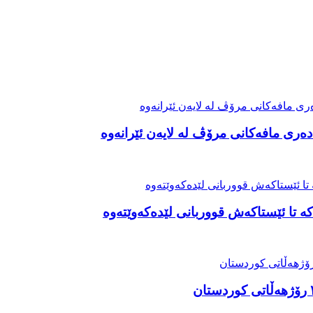
ەری مافەکانی مرۆڤ لە لایەن ئێرانەوە
ە تا ئێستاکەش قووربانی لێدەکەوێتەوە