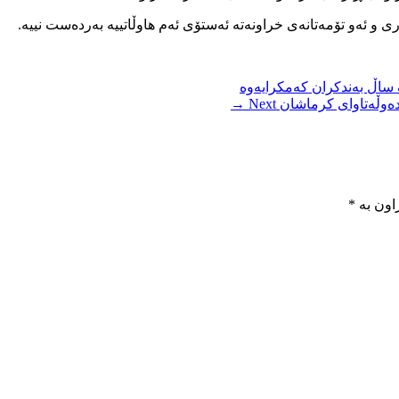
ی و ئەو تۆمەتانەی خراونەتە ئەستۆی ئەم هاوڵاتییە بەردەست نییە.
ساڵ بەندکران کەمکرایەوە
ەوڵەتاوای کرماشان
Next →
اون بە
*