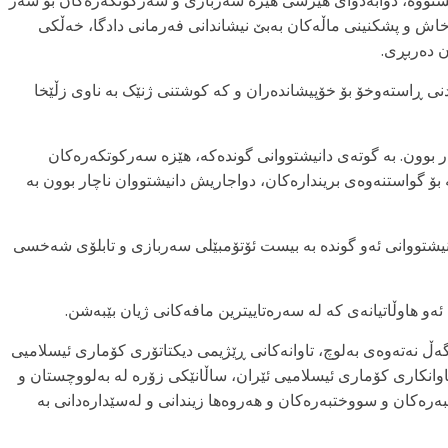
ئەو ڕاپۆرتەی بە ناوەندی هەواڵی KMMK گەیشتووە، دوابەدوای هێرشی هێزە سەربازی و سەرکوتگەرەکان بۆ سەر
خاش و پشکنینی ماڵەکان بەبێ نیشاندانی فەرمانی دادگا، خەڵکی
ن دەربڕی.
نی ڕاستەوخۆ بۆ خۆپیشاندەران و کە کوشتنی ژنێک بە ناوی زڵێخا
بوون. بە گوتەی دانیشتووانی گوندەکە، هێزە سەرکوتکەرەکان
 بۆ گواستنەوەی بریندارەکان، دواجاریش دانیشتووان ناچار بوون بە
نیشتووانی ئەو گوندە بە بیست ئۆتۆمبێلی سەربازی و تابلۆی شەخسی
ئەو هاوڵاتیانەی کە لە سەرەتاییترین مافەکانی ژیان بێبەشن.
 نەتەوەی بەلوچ، تاوانەکانی ڕێژیمی دیکتاتۆری کۆماری ئیسلامیی
وانکاری کۆماری ئیسلامیی ئێران، ساڵانێکی زۆرە لە بەلووچستان و
بەرەکان و سووختبەرەکان و هەروەها زیندانی و لەسێدارەدانی بە