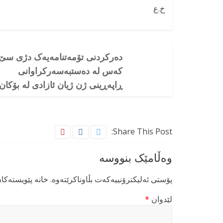
خ.ع
دەرکردنی تۆمەتنامەیەک دژی سێ
کەس لە دەستبەسەرکراوانی
ڕاپەڕینی ژن ژیان ئازادی لە بۆکان
Share This Post:
وەڵامێک بنووسە
پۆستی ئەلیکترۆنییەکەت بڵاوناکرێتەوە.
خانە پێویستەکا
لێدوان
*