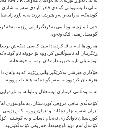
بە پێی 
ماڵی دانیشتووانی گوندی قادر ئابادی سەر بە شاری 
گوندەکە، بەرامبەر بەو هێرشە دڕندانەیە ناڕەزایەتییا
جێی ئاماژەیه، وەڵامی بەکرێگیراوانی ڕژێم، تەقەکرد
گومشادزەهی لێکەوتەوە.
هەروەها لەم تەقەکردنەدا سێ کەسی دیکەش بریندار 
ڕێگرییان له ئامبوڵانس کردووە بۆ چوونە ناو گوندەکە
ئۆتۆمبێلی تایبەت بریندارەکان ببەنە نەخۆشخانە.
هۆکاری هێرشی بەکرێگیراوانی ڕێژیم کە بە وتەی دا
هێرشیان کردووەتە سەر گوندەکە، هێشتا ناڕوونە.
ئەمە وەڵامی کۆماری ئیستغلال و تاوانە، به ناڕەزایی 
کۆمەڵەی مافی مرۆڤی کوردستان، بە هاوسۆزی لەگەڵ
ئێران شەرمەزار دەکات و لێمان ڕوونە کە ڕێژیمی تا
کوردستان تاوانکاری ئەنجام دەدات و بە کوشتنی کۆڵ
کۆمەڵ لەم دوو ناوچەیەدا، خەریکی کۆمەڵکوژییه.