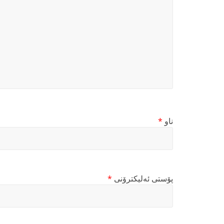
ناو
*
پۆستی ئەلیکترۆنی
*