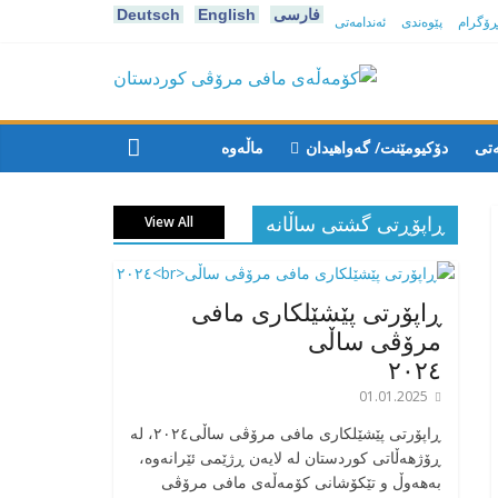
فارسی
English
Deutsch
پڕۆگرام
پێوەندی
ئەندامەتی
كۆمه‌ڵه‌ی
مافی
ەتی
دۆکیومێنت/ گەواهیدان
ماڵەوە
مرۆڤی
ڕاپۆڕتی گشتی ساڵانه
View All
کوردستان
ڕاپۆرتی پێشێلکاری مافی
مرۆڤی ساڵی
٢٠٢٤
01.01.2025
‎ڕاپۆرتی پێشێلکاری مافی مرۆڤی ساڵی٢٠٢٤، له
ڕۆژهەڵاتی کوردستان له لایەن ڕژێمی ئێرانەوە،
بە‎هەوڵ و تێکۆشانی کۆمەڵەی مافی مرۆڤی