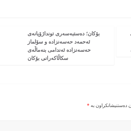
بۆکان؛ دەستبەسەری تونداژۆیانەی
ئەحمەد حەسەنزادە و سۆلماز
حەسەنزادە ئەندامی بنەماڵەی
سکاڵاکەرانی بۆکان
ن دەستنیشانکراون بە
*