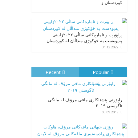
کوردستان و
ڕاپۆرت و ئامارەکانی ساڵی ٢٠٢٢زایینی
پەیوەست بە خۆکوژی منداڵان لە کوردستان
31.12.2022
Recent
Popular
راپۆرتی پێشێلكاری مافی مرۆڤ له‌ مانگی
ئاگوستی ٢٠١٩
03.09.2019