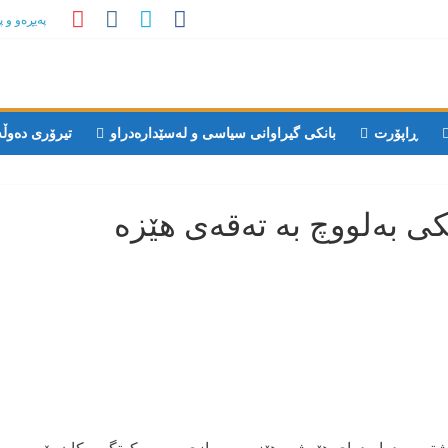
پەیڕەو و 
ڕاپۆرت
بانکی گیراوانی سیاسی و لەسێدارەدراو
تیرۆری دەوڵ
کی بەلووچ به تەقەی هێزە