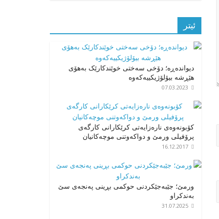
ئیتر
دیواندەڕە؛ دۆخی سەختی خوێندکارێک بەهۆی
هێڕشە بیۆلۆژیکییەکەوە
07.03.2023
کۆبونەوەی نارەزایەتی کرێکارانی کارگەی
پرۆفیلی ورمێ و دواکەوتنی موچەکانیان
16.12.2017
ورمێ؛ جێبەجێکردنی حوکمی بڕینی پەنجەی سێ
بەندکراو
31.07.2025