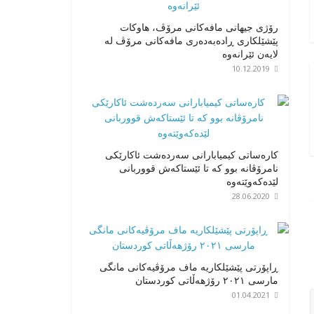
رۆژی جیهانی مافەکانی مرۆڤ، هاوکات
پێشێلکاری ڕادەبەدەری مافەکانی مرۆڤ لە
لایەن ئێرانەوە
10.12.2019
کارەساتی کیمیابارانی سەردەشت ئاکارێکی
نامرۆڤانە بوو کە تا ئێستاکەش قووربانی
لێدەکەوێتەوە
28.06.2020
ڕاپۆرتی پێشێلکاریە ماف مرۆڤیەکانی مانگی
مارسی ٢٠٢١ رۆژهەڵاتی کوردستان
01.04.2021