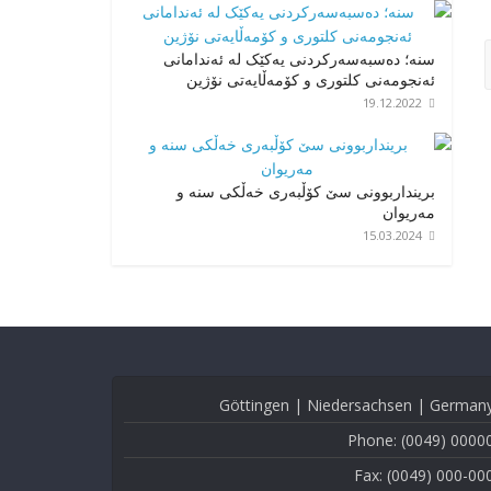
سنه؛ دەسبەسەرکردنی یەکێک لە ئەندامانی
ئەنجومەنی کلتوری و کۆمەڵایەتی نۆژین
19.12.2022
برینداربوونی سێ کۆڵبەری خەڵکی سنە و
مەریوان
15.03.2024
Göttingen | Niedersachsen | German
Phone: (0049) 0000
Fax: (0049) 000-00