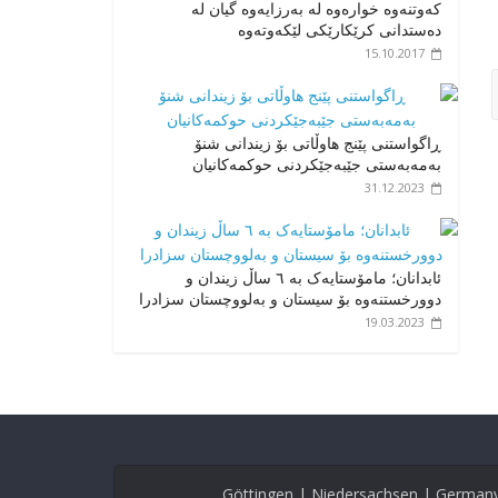
کەوتنەوە خوارەوە لە بەرزایەوە گیان لە
دەستدانی کرێکارێکی لێکەوتەوە
15.10.2017
ڕاگواستنی پێنج هاوڵاتی بۆ زیندانی شنۆ
بەمەبەستی جێبەجێکردنی حوکمەکانیان
31.12.2023
ئابدانان؛ مامۆستایەک بە ٦ ساڵ زیندان و
دوورخستنەوە بۆ سیستان و بەلووچستان سزادرا
19.03.2023
Göttingen | Niedersachsen | German