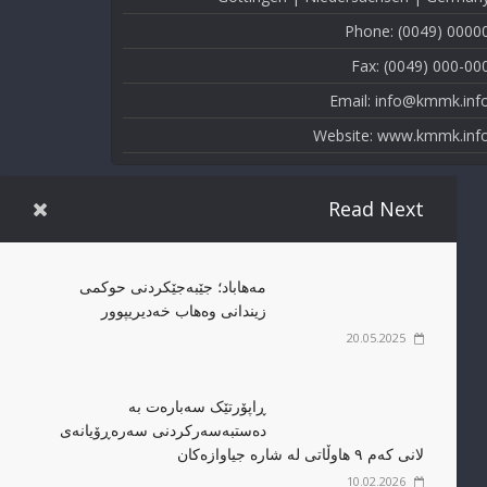
Phone: (0049) 0000
Fax: (0049) 000-00
Email: info@kmmk.inf
Website: www.kmmk.inf
Read Next
مەهاباد؛ جێبەجێکردنی حوکمی
زیندانی وەهاب خەدیریپوور
20.05.2025
ڕاپۆرتێک سەبارەت بە
دەستبەسەرکردنی سەرەڕۆیانەی
لانی کەم ٩ هاوڵاتی لە شارە جیاوازەکان
10.02.2026