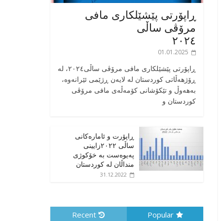
ڕاپۆرتی پێشێلکاری مافی
مرۆڤی ساڵی
٢٠٢٤
01.01.2025
‎ڕاپۆرتی پێشێلکاری مافی مرۆڤی ساڵی٢٠٢٤، له
ڕۆژهەڵاتی کوردستان له لایەن ڕژێمی ئێرانەوە،
بە‎هەوڵ و تێکۆشانی کۆمەڵەی مافی مرۆڤی
کوردستان و
ڕاپۆرت و ئامارەکانی
ساڵی ٢٠٢٢زایینی
پەیوەست بە خۆکوژی
منداڵان لە کوردستان
31.12.2022
Recent
Popular