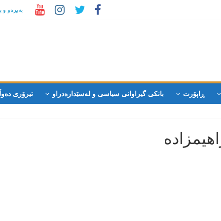
پەیڕەو و 
ڕاپۆرت
بانکی گیراوانی سیاسی و لەسێدارەدراو
تیرۆری دەوڵ
هیمزادە