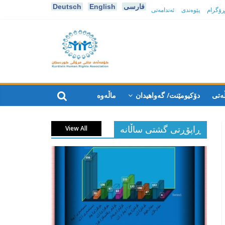
فارسی
English
Deutsch
پڕۆگرام
پێوەندی
ئەندامەتی
كۆمه‌ڵه‌ی
مافی
ەتی
دۆکیومێنت/ گەواهیدان
ماڵەوە
مرۆڤی
ڕاپۆڕتی گشتی ساڵانه
View All
کوردستان