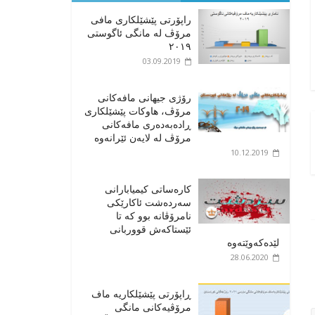
راپۆرتی پێشێلكاری مافی
مرۆڤ له‌ مانگی ئاگوستی
٢٠١٩
03.09.2019
رۆژی جیهانی مافەکانی
مرۆڤ، هاوکات پێشێلکاری
ڕادەبەدەری مافەکانی
مرۆڤ لە لایەن ئێرانەوە
10.12.2019
کارەساتی کیمیابارانی
سەردەشت ئاکارێکی
نامرۆڤانە بوو کە تا
ئێستاکەش قووربانی
لێدەکەوێتەوە
28.06.2020
ڕاپۆرتی پێشێلکاریە ماف
مرۆڤیەکانی مانگی