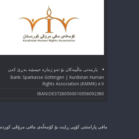
یارمەتی ماڵییەکان بۆ ئەو ژماره حیسێبە بەڕێ کەن
Bank: Sparkasse Göttingen | Kurdistan Human
Rights Association (KMMK) e.V
IBAN:DE37260500010056092380
مافی پاراستنی کۆپی ڕایت بۆ کۆمەڵەی مافی مرۆڤی کوردستا