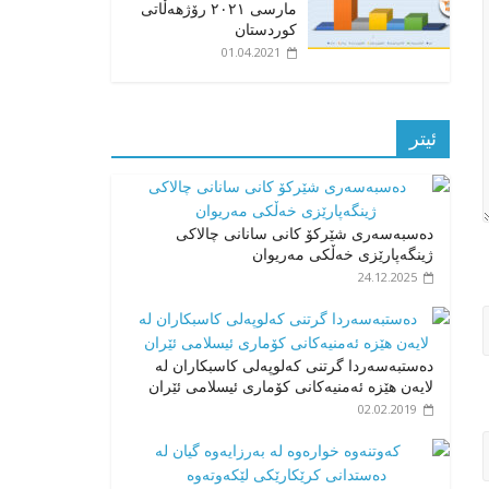
مارسی ٢٠٢١ رۆژهەڵاتی
کوردستان
01.04.2021
ئیتر
دەسبەسەری شێرکۆ کانی سانانی چالاکی
ژینگەپارێزی خەڵکی مەریوان
24.12.2025
ده‌ستبه‌سه‌ردا گرتنی كه‌لوپه‌لی كاسبكاران له‌
لایه‌ن هێزه‌ ئەمنیەکانی کۆماری ئیسلامی ئێران
02.02.2019