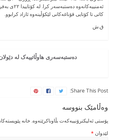
کاتی تا کۆتایی قۆناغەکانی لێکۆڵینەوە ئازاد کرابوو.
ق.ش
دەستبەسەری هاوڵاتییەک لە دێولان
Share This Post:
وەڵامێک بنووسە
پۆستی ئەلیکترۆنییەکەت بڵاوناکرێتەوە.
خانە پێویستەکا
لێدوان
*