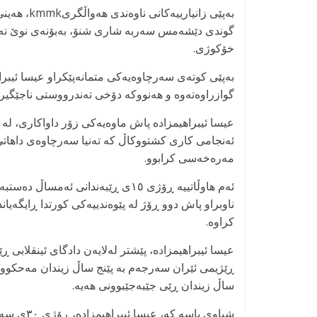
گوندی دێشەمس سەربە شاری شنۆ، بەبۆنەی نوێ نە
خۆکوژی.
بەپێی کوتەی سەرچاوەیەکی متمانەپێکراو عیسا ئیب
گوازراوەتەوە و هەنووکە دۆخی تەندرووستی ناجێگیرە
عیسا ئیبراهیمزادە پاش ماوەیەکی زۆر داواکاری، لە ک
ئەنجامی کاری کشتووکاڵ کە تەنیا سەرچاوەی داهاتی 
مەرەخەسی کرابوو.
ئەم هاوڵاتییە ڕۆژی ١٥ی ڕێبەندانی ئەمساڵ دەستبەسەر و بۆ زیندانی ناوەندی شنۆ ڕاگوازرا.
ناوبراو پاش دوو ڕۆژ لە پێوەندییەکی کورتدا ڕایگەیان
کراوە.
عیسا ئیبراهیمزادە، پێشتر لەلایەن دادگای ئینقلابی 
ڕێژیمی ئێران سەرجەم بە پێنج ساڵ زیندان مەحکووم 
ساڵ زیندان ڕێی جێبەجێبوونی هەیە.