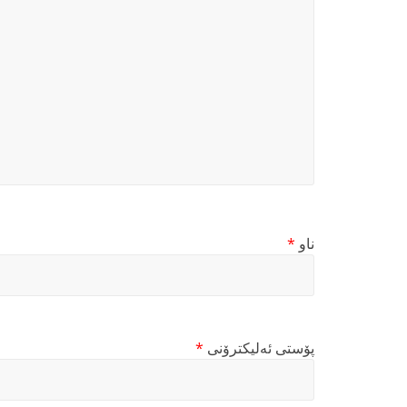
ناو
*
پۆستی ئەلیکترۆنی
*