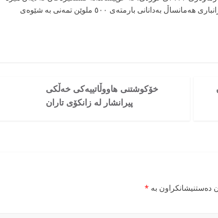
ئەمنییەکانەوە دەستبەسەر کرا. لە کۆتاییدا ٢٢ی بەفرانباری هەمانساڵ بەدانانی بارمتەی ٥٠٠ ملوێن تمەنی بە شێوەی
خۆکوشتنی هاووڵاتییەکی خەڵکی
پیرانشار لە زانکۆی تاران
ن دەستنیشانکراون بە
*