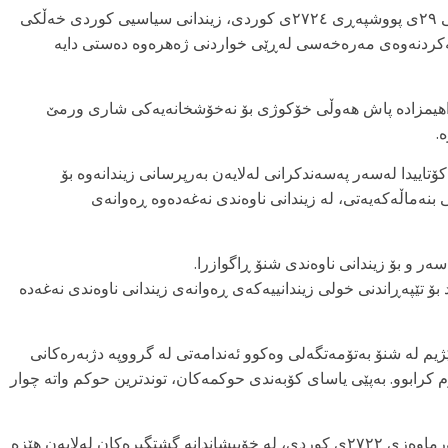
بەپێی زانیارییەکانی ناوەندی هەواڵگریkmmk، هەینی ٢٩ی پووشپەڕی ٢٧٢٤ی کوردی، زیندانی سیاسیی کوردی خەڵکی
کردنەوەی مەرەخەسی لەڕێی خواردنی ژەهرەوە دەستی دایە
راهیمزادە پاش هەوڵی خۆکوژی بۆ نەخۆشخانەیەکی شاری ورمێ
.
ۆتاییدا لەسەر پەسەندکرانی لەلایەن بەرپرسانی زیندانەوە بۆ
بنەماڵەکەیەتی، لە زیندانی ناوەندی نەغەدەوە ڕەوانەی
د بۆ تێپەڕاندنی خولی زیندانییەکەی ڕەوانەی زیندانی ناوەندی نەغەدە
ڕێژیم لە شنۆ بەتۆمەتگەلی وەکوو ئەندامەتی لە گرووپە دژبەرەکانی
کرابوو. بەپێی یاسای کۆبەندی حوکمەکان، توندترین حوکم واتە چوار
شیاوی باسە کە، عیسا ئیبراهیمزادە، ڕۆژی ٣٠ی سەرماوەزی ٢٧٢٢ی کوردی، لە خۆپیشاندانە گشتگیرەکان لەلایەن هێزە