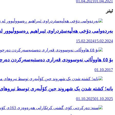
01.04.2021
01.04.2021
ئیتر
بەردەوامی دۆخی هەڵپەسێردراوی ئیبراهیم ڕەسووڵپوور لە 
15.02.2024
15.02.2024
بۆ ٤٥ هاووڵاتی نەوسوودی قەراری دەستبەسەرکردن دەرچوە
01.10.2017
بانه؛ کشته شدن یک شهروند حین کۆڵبەری توسط نیروهای 
01.10.2025
01.10.2025