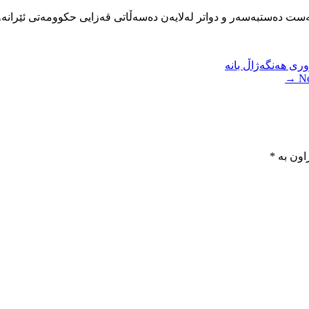
ەست دەستبەسەر و دواتر لەلایەن دەسەڵاتی قەزایی حکوومەتی ئێرانەو
وری هەنگەژاڵ بانە
Ne
اون بە
*