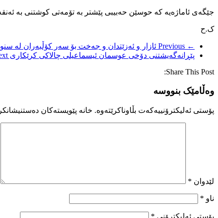
جێگەی ئاماژەیە کە حوسێن حەبیبی پێشتر بە تۆمەتی کوشتنی بە ئەنق
ک.ح
← Previous
ئازار و ئەزێتدان و جەخت بۆ سەر کۆڵبەران لە سنو
پێڕانەگەیشتنی دۆخی عوسمان ئیسماعیلی چالاکی کرێکاری
xt →
Share This Post:
وەڵامێک بنووسە
پۆستی ئەلیکترۆنییەکەت بڵاوناکرێتەوە.
خانە پێویستەکان دەستنیشانکر
لێدوان
*
ناو
*
پۆستی ئەلیکترۆنی
*