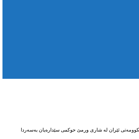
یندانی ناوەندیی حکوومەتی ئێران لە شاری ورمێ حوکمی سێدارەیان بەسەردا