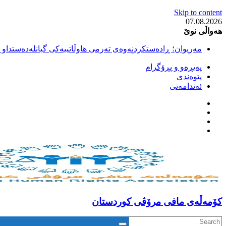
Skip to content
07.08.2026
هەواڵی نوێ
مەریوان؛ ڕادەستکردنەوەی تەرمی هاوڵاتییەکی گیانلەدەستداو ل
سەقز؛ بێهزاد ڕەسووڵی بەندکراوی سیاسی کورد ژیانی لە مەتر
پەیڕەو و پڕۆگرام
سەقز؛ دەسبەسەری دوو گەنج لەلایەن هێزە ئەمنییەکانی ڕێژیمی
پێوەندی
کوژرانی هاوڵاتییەکی خەڵکی سەردەشت لە کاتی کۆڵبەری لە نا
ئەندامەتی
مەریوان و ڕوانسەر؛ کوژرانی دوو هاوڵاتی لە کاتی کۆڵبەریدا 
كۆمه‌ڵه‌ی مافی مرۆڤی کوردستان