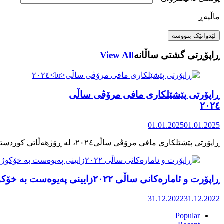
ماڵپه‌ڕ
ڕاپۆڕتی گشتی ساڵانه
View All
ڕاپۆرتی پێشێلکاری مافی مرۆڤی ساڵی
٢٠٢٤
01.01.2025
01.01.2025
ڕاپۆرت و ئامارەکانی ساڵی ٢٠٢٢زایینی پەیوەست بە خۆکوژی منداڵان لە کوردستان
31.12.2022
31.12.2022
Popular