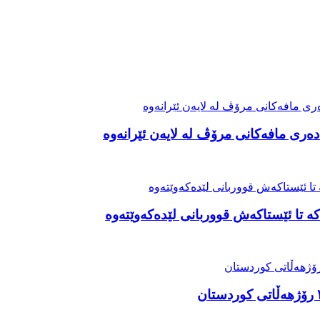
ەری مافەکانی مرۆڤ لە لایەن ئێرانەوە
ە تا ئێستاکەش قووربانی لێدەکەوێتەوە