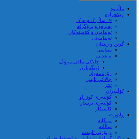
ماڵه‌وه‌
ڕێکخراوە
19 ساڵ ک م م ک
پەیڕەو و پڕۆگرام
ئەندامان و کۆمیتەکان
ئەندامەتی
گرتن و زیندان
سیاسی
مەدەنی
چالاکی مافی مرۆڤ
ژینگەپارێز
رۆژنامەوان
چالاکی ئایینی
ئیتر
کۆڵبەران
کۆڵبەری کوژراو
کؤڵبەری بریندار
کاسبکار
ڕاپۆرت
مانگانە
ساڵانە
ڕاپۆرتی تایبەت
بانکی گیراوانی سیاسی و لەسێدارەدراو