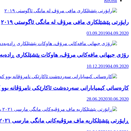
Recent
راپۆرتی پێشێلكاری مافی مرۆڤ له‌ مانگی ئاگوستی ٢٠١٩
03.09.2019
04.09.2020
رۆژی جیهانی مافەکانی مرۆڤ، هاوکات پێشێلکاری ڕادەبەد
10.12.2019
04.09.2020
کارەساتی کیمیابارانی سەردەشت ئاکارێکی نامرۆڤانە بوو ک
28.06.2020
30.06.2020
ڕاپۆرتی پێشێلکاریە ماف مرۆڤیەکانی مانگی مارسی ٢٠٢١ رۆژهەڵاتی کوردستان