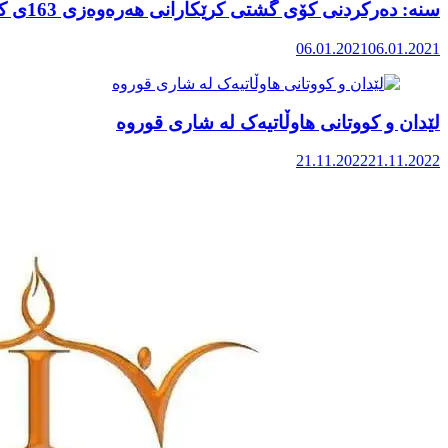
سنە: دەرکردنی کۆی گشتی کرێکارانی هەرەوەزی 163ی کۆمپانیایی قیرەتاوی سنە
06.01.2021
06.01.2021
لێدان و کووتانی هاوڵاتیەک لە شاری قوروە
21.11.2022
21.11.2022