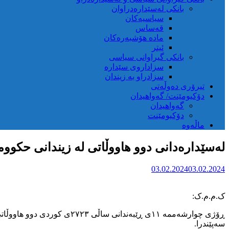
بانکی لەسێدارەدراوان
سیاسیەکان
قەساس
مادە هۆشبەرەکان
ئیتر
بانکی گیراوانی سیاسی
سزاداروی سێدارە
سزادراو بە زیندان
تیرۆری دەوڵەتی
دۆکیومێنت/ گەواهیدان
گەواهیدان
دۆکیومێنت
ماڵەوە
لەسێدارەدانی دوو هاووڵاتی لە زیندانی حکوو
03.02.2024
03.02.2024
ک.م.م.ک:
ڕۆژی چوارشەممە ١١ی ڕێبەند
سەپێندرا.