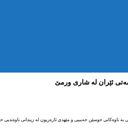
مەتی ئێران لە شاری ورمێ
انی ساڵی ٢٧٢٣ی کوردی دوو هاووڵاتی بە ناوەکانی حوسێن حەبیبی و مێهدی ئازەریون لە ز