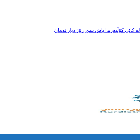
ە کاتی کۆڵبەریدا پاش سێ ڕۆژ دیار نەمان
سیدایە
 ئێرانەوە
وچە سنوورییەکانی هەورامان
بە تەقەی هێزەکانی هەنگی سنوور لە ماوەی حەوتوویەکدا