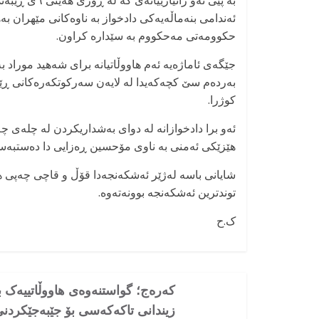
ئەندامی بنەماڵەیەکی دادخواز بە ناوەکانی مێهران بە
حکوومەتی مەحکووم بە سێدارە کراون.
بەردەم سێ کچەکەیدا لە لایەن سەرکوتکەرەکانی ڕێژ
کوژرا.
ئەو برا دادخوازانە لە دوای بەشداریکردن لە چلەی چ
هێزێکی ئەمنی بە ناوی مۆحسین ڕەزایی دا دەستبەس
شایانی باسە لەژێر ئەشکەنجەدا قۆڵ و قاچی چەپی ها
توندترین ئەشکەنجە بوونەتەوە.
ک.ح
کەرەج؛ گواستنەوەی هاووڵاتییەک ب
زیندانی تاکەکەسی بۆ جێبەجێکردن