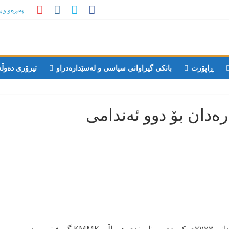
پەیڕەو و 
ڕاپۆرت
بانکی گیراوانی سیاسی و لەسێدارەدراو
تیرۆری دەوڵ
دان بۆ دوو ئەندامی