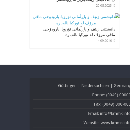
20.05.2023
دانیشتنی ژنێڤ و پاڕڵمانی ئۆروپا: بارودۆخی
مافی مرۆڤ لە تورکیا نالەبارە
14.09.2016
Göttingen | Niedersachsen | German
Phone: (0049) 0000
Fax: (0049) 000-00
Email: info@kmmk.inf
Website: www.kmmk.inf