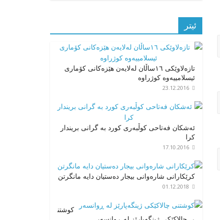
ئیتر
تازەلاوێکی ۱٦ساڵان لەلایەن هێزەکانی کۆماری
ئیسلامییەوە کوژراوە
23.12.2016
ئه‌شكان فه‌تاحی كوڵبه‌ری كورد به‌ گرانی بریندار
كرا
17.10.2016
کرێکارانی شارەوانی بیجار دەستیان دایە مانگرتن
01.12.2018
کوشتن
ی چالاکێکی ژینگەپارێز لە ڕوانسەر