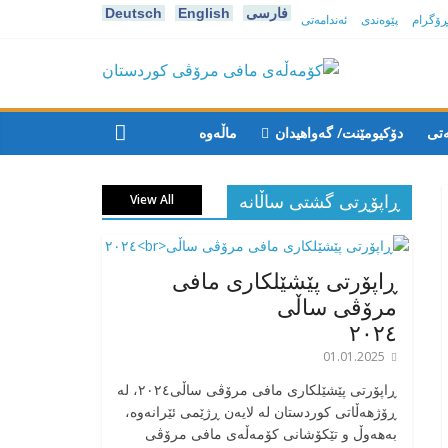
فارسی
English
Deutsch
پڕۆگرام
پێوەندی
ئەندامەتی
كۆمه‌ڵه‌ی
مافی
ەتی
دۆکیومێنت/ گەواهیدان
ماڵەوە
مرۆڤی
ڕاپۆڕتی گشتی ساڵانه
View All
کوردستان
ڕاپۆرتی پێشێلکاری مافی
مرۆڤی ساڵی
٢٠٢٤
01.01.2025
‎ڕاپۆرتی پێشێلکاری مافی مرۆڤی ساڵی٢٠٢٤، له
ڕۆژهەڵاتی کوردستان له لایەن ڕژێمی ئێرانەوە،
بە‎هەوڵ و تێکۆشانی کۆمەڵەی مافی مرۆڤی