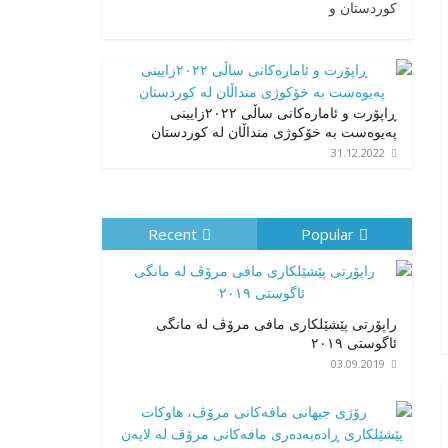
کوردستان و
ڕاپۆرت و ئامارەکانی ساڵی ٢٠٢٢زایینی
پەیوەست بە خۆکوژی منداڵان لە کوردستان
31.12.2022
Recent
Popular
راپۆرتی پێشێلكاری مافی مرۆڤ له‌ مانگی
ئاگوستی ٢٠١٩
03.09.2019