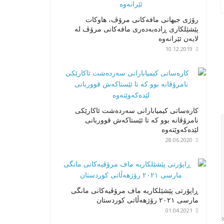
رۆژی جیهانی مافەکانی مرۆڤ، هاوکات
پێشێلکاری ڕادەبەدەری مافەکانی مرۆڤ لە
لایەن ئێرانەوە
10.12.2019
کارەساتی کیمیابارانی سەردەشت ئاکارێکی
نامرۆڤانە بوو کە تا ئێستاکەش قووربانی
لێدەکەوێتەوە
28.06.2020
ڕاپۆرتی پێشێلکاریە ماف مرۆڤیەکانی مانگی
مارسی ٢٠٢١ رۆژهەڵاتی کوردستان
01.04.2021