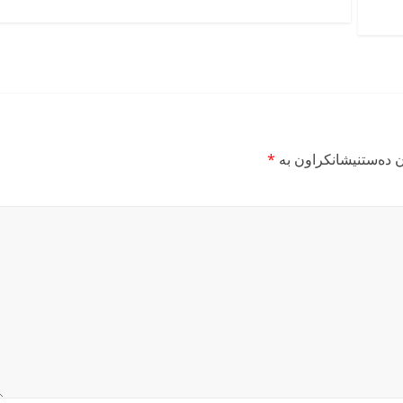
ن دەستنیشانکراون بە
*