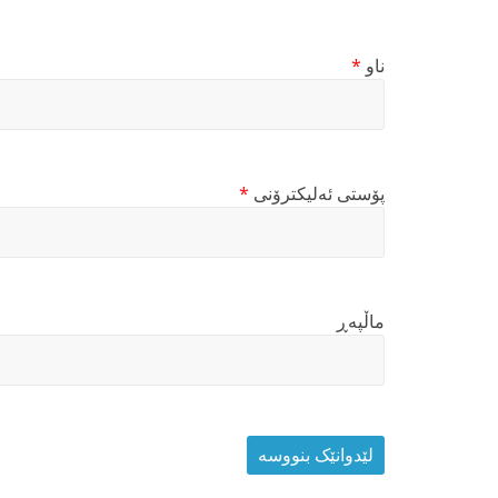
ناو
*
پۆستی ئەلیکترۆنی
*
ماڵپه‌ڕ