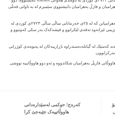
بە پێی ئەو زانیارییانەی کە لە ڕۆژی هەینی ٦ی ڕێبەندانی ٢٧٢٣ی کوردی بە ناوەندی هەواڵی KMMK گەیشتووە، دوو
هرامیان و فازڵ بەهرامیان دانیشتووی سێمیرم لە بە تاوانی قەتڵی
جێگەی ئاماژەیە ئەم هاووڵاتیانە برای شەهید موراد بەهرامیانن کە لە ٢٥ی خەرمانانی ساڵی ساڵی ٢٧٢٣ی کوردی لە
یمی ئێرانەوە تەقەی لێکرابوو و فیشەکەک بەر سکی کەوتبوو و
ەند کەسێک لە گیانلەدەستدراوە ناڕازییەکان لە پەیوەندی کوژرانی
ەرکرابوون.
ووڵاتی فازیڵ بەهرامیان شکاندووە و ئەو دوو هاووڵاتییە تووشی
ۆ
کەرەج؛ حوکمی لەسێدارەدانی
ی
هاووڵاتییەک جێبەجێ کرا