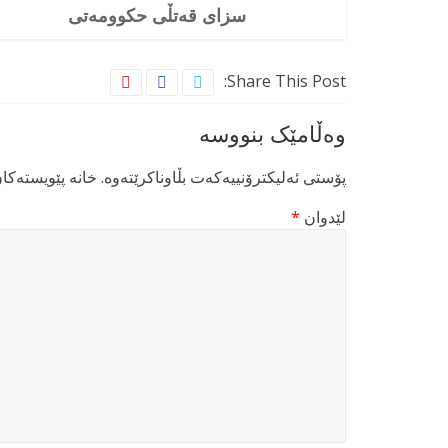
سزای قەتڵی حکوومەتی
Share This Post:
وەڵامێک بنووسە
پۆستی ئەلیکترۆنییەکەت بڵاوناکرێتەوە.
خانە پێویستەکا
لێدوان
*