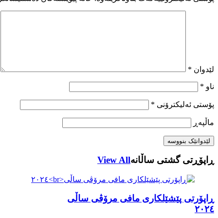
لێدوان
*
ناو
*
پۆستی ئەلیکترۆنی
*
ماڵپه‌ڕ
ڕاپۆڕتی گشتی ساڵانه
View All
ڕاپۆرتی پێشێلکاری مافی مرۆڤی ساڵی
٢٠٢٤