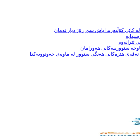
ە کاتی کۆڵبەریدا پاش سێ ڕۆژ دیار نەمان
سیدایە
 ئێرانەوە
وچە سنوورییەکانی هەورامان
بە تەقەی هێزەکانی هەنگی سنوور لە ماوەی حەوتوویەکدا