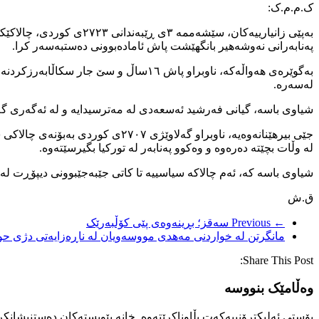
ک.م.م.ک:
بەپێی زانیارییەکان، سێ
پەنابەرانی نەوشەهیر بانگهێشت پاش ئامادەبوونی دەستبەسەر کرا.
بەگوێرەی هەواڵەکە، ناوبراو پاش ١٦ساڵ
لەسەرە.
شیاوی باسە، گیانی فەرشید ئەسعەدی لە مەترسیدایە و لە ئەگەری گەڕ
جێی بیرهێنانەوەیە، ناوبراو گەل
لە وڵات بچێتە دەرەوە و وەکوو پەنابەر لە تورکیا بگیرسێتەوە.
شیاوی باسە کە، ئەم چالاکە سیاسییە تا کاتی جێبەجێبوونی دیپۆڕت لە
ق.ش
← Previous
سەقز؛ بڕینەوەی پێی کۆڵبەرێک
مانگرتن لە خواردنی مەهدی مووسەویان لە ناڕەزایەتی دژی ح
Share This Post:
وەڵامێک بنووسە
پۆستی ئەلیکترۆنییەکەت بڵاوناکرێتەوە.
خانە پێویستەکان دەستنیشانکر