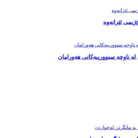
ژیمی ئێرانەوە
ە ناوچە سنوورییەکانی هەورامان