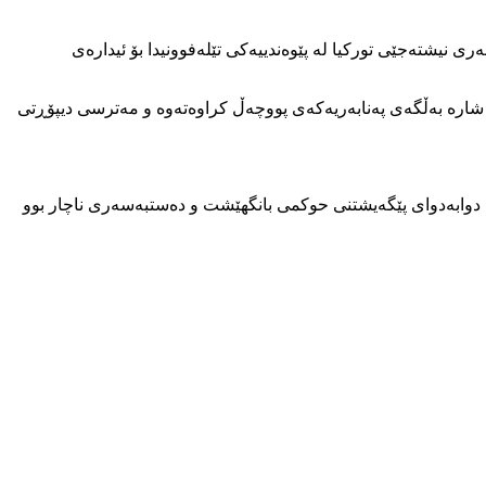
 تیکاب و پەنابەری نیشتەجێی تورکیا لە پێوەندییەکی تێلەفوونیدا بۆ ئیدارەی
ر و دادگای ئەو شارە بەڵگەی پەنابەریەکەی پووچەڵ کراوەتەوە و مەترسی دیپۆڕتی
 دژبەری دەسەڵات دوابەدوای پێگەیشتنی حوکمی بانگهێشت و دەستبەسەری ناچار بوو