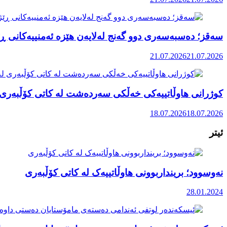
سەقز؛ دەسبەسەری دوو گەنج لەلایەن هێزە ئەمنییەکانی ڕێ
21.07.2026
21.07.2026
کوژرانی هاوڵاتییەکی خەڵکی سەردەشت لە کاتی کۆڵبەری ل
18.07.2026
18.07.2026
ئیتر
نەوسوود؛ برینداربوونی هاوڵاتییەک لە کاتی کۆڵبەری
28.01.2024