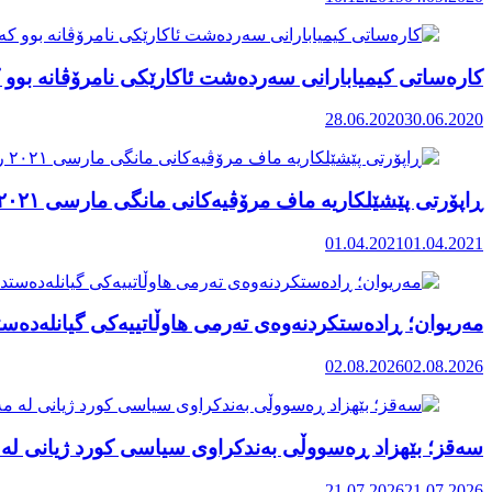
کارەساتی کیمیابارانی سەردەشت ئاکارێکی نامرۆڤانە بوو ک
28.06.2020
30.06.2020
ڕاپۆرتی پێشێلکاریە ماف مرۆڤیەکانی مانگی مارسی ٢٠٢١ رۆژهەڵاتی کوردستان
01.04.2021
01.04.2021
مەریوان؛ ڕادەستکردنەوەی تەرمی هاوڵاتییەکی گیانلەدەستد
02.08.2026
02.08.2026
سەقز؛ بێهزاد ڕەسووڵی بەندکراوی سیاسی کورد ژیانی لە 
21.07.2026
21.07.2026