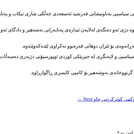
شەممە ٣ی ڕێبەندانی ٢٧٢٣ی کوردی، چالاکێکی سیاسیی بەناونیشانی فەرشید ئەسعەدی خەڵکی شاری
 و سێ جار سکاڵابەرزکردنەوە دژی ئەو دەنگەی لەلایەن ئیدارەی پەنابەرانی نەشەهی
انەوەی بۆ ئێران دوهاتی قەرەبوو نەکراوی لێدەکەوێتەوە.
اوێژی ٢٧٠٧ی کوردی بەبۆنەی چالاکی سیاسیی و لایەنگری لە حیزبێکی کوردی ئوپوزسیۆنی
 گرتووخانەی نەوشەهیر بۆ کامپی کایسری ڕاگوازراوە.
وکمی کوێرکردنی چاو
Next →
اون بە
*