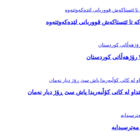
ە تا ئێستاکەش قووربانی لێدەکەوێتەوە
او لە کاتی کۆڵبەریدا پاش سێ ڕۆژ دیار نەمان
مەترسیدایە