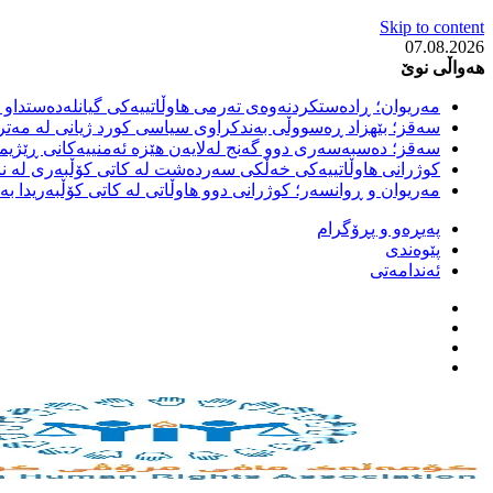
Skip to content
07.08.2026
هەواڵی نوێ
مەریوان؛ ڕادەستکردنەوەی تەرمی هاوڵاتییەکی گیانلەدەستداو ل
سەقز؛ بێهزاد ڕەسووڵی بەندکراوی سیاسی کورد ژیانی لە مەتر
سەقز؛ دەسبەسەری دوو گەنج لەلایەن هێزە ئەمنییەکانی ڕێژیمی
کوژرانی هاوڵاتییەکی خەڵکی سەردەشت لە کاتی کۆڵبەری لە نا
مەریوان و ڕوانسەر؛ کوژرانی دوو هاوڵاتی لە کاتی کۆڵبەریدا 
پەیڕەو و پڕۆگرام
پێوەندی
ئەندامەتی