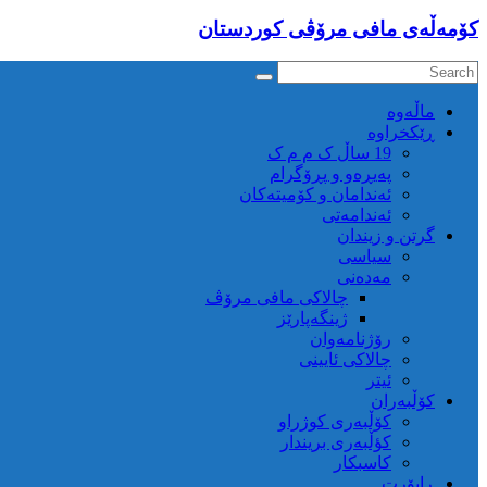
كۆمه‌ڵه‌ی مافی مرۆڤی کوردستان
ماڵه‌وه‌
ڕێکخراوە
19 ساڵ ک م م ک
پەیڕەو و پڕۆگرام
ئەندامان و کۆمیتەکان
ئەندامەتی
گرتن و زیندان
سیاسی
مەدەنی
چالاکی مافی مرۆڤ
ژینگەپارێز
رۆژنامەوان
چالاکی ئایینی
ئیتر
کۆڵبەران
کۆڵبەری کوژراو
کؤڵبەری بریندار
کاسبکار
ڕاپۆرت