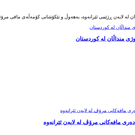
ەری مافەکانی مرۆڤ لە لایەن ئێرانەوە