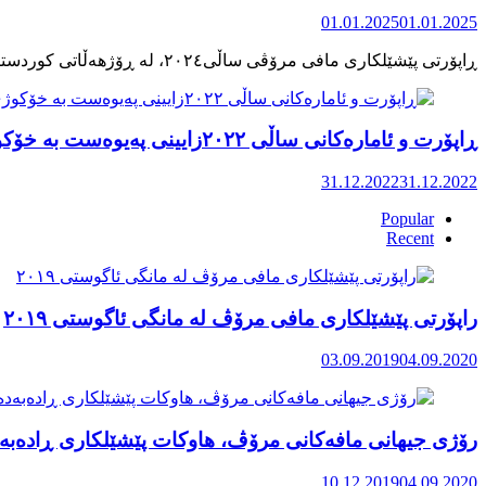
01.01.2025
01.01.2025
ڕاپۆرت و ئامارەکانی ساڵی ٢٠٢٢زایینی پەیوەست بە خۆکوژی منداڵان لە کوردستان
31.12.2022
31.12.2022
Popular
Recent
راپۆرتی پێشێلكاری مافی مرۆڤ له‌ مانگی ئاگوستی ٢٠١٩
03.09.2019
04.09.2020
رۆژی جیهانی مافەکانی مرۆڤ، هاوکات پێشێلکاری ڕادەبەد
10.12.2019
04.09.2020