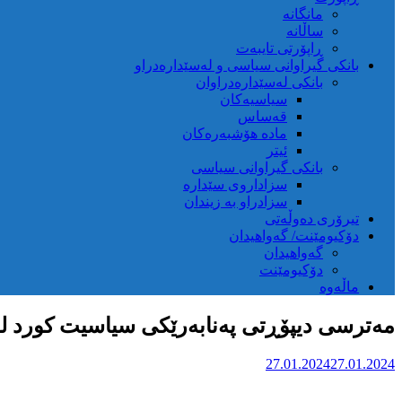
مانگانە
ساڵانە
ڕاپۆرتی تایبەت
بانکی گیراوانی سیاسی و لەسێدارەدراو
بانکی لەسێدارەدراوان
سیاسیەکان
قەساس
مادە هۆشبەرەکان
ئیتر
بانکی گیراوانی سیاسی
سزاداروی سێدارە
سزادراو بە زیندان
تیرۆری دەوڵەتی
دۆکیومێنت/ گەواهیدان
گەواهیدان
دۆکیومێنت
ماڵەوە
مەترسی دیپۆڕتی پەنابەرێکی سیاسیت کورد لە ت
27.01.2024
27.01.2024