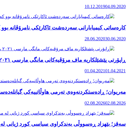
10.12.2019
04.09.2020
کارەساتی کیمیابارانی سەردەشت ئاکارێکی نامرۆڤانە بوو ک
28.06.2020
30.06.2020
ڕاپۆرتی پێشێلکاریە ماف مرۆڤیەکانی مانگی مارسی ٢٠٢١ رۆژهەڵاتی کوردستان
01.04.2021
01.04.2021
مەریوان؛ ڕادەستکردنەوەی تەرمی هاوڵاتییەکی گیانلەدەستد
02.08.2026
02.08.2026
سەقز؛ بێهزاد ڕەسووڵی بەندکراوی سیاسی کورد ژیانی لە 