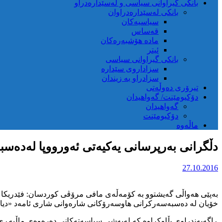
بانکی گیراوانی سیاسی و لەسێدارەدراو
بانکی لەسێدارەدراوان
سیاسیەکان
قەساس
مادە هۆشبەرەکان
ئیتر
بانکی گیراوانی سیاسی
سزاداروی سێدارە
سزادراو بە زیندان
تیرۆری دەوڵەتی
دۆکیومێنت/ گەواهیدان
گەواهیدان
دۆکیومێنت
ماڵەوە
دڵگرانی بەرپرسانی یەکیەتی ئەورووپا لەدەسب
27.10.2016
بەپێی هەواڵی گەیشتوو بە کۆمەڵەی مافی مرۆڤی کوردسان: فێدریکا 
خۆیان لە دەسبەسەرکرانی هاوسەرۆکانی شارەوانی شاری ئامەد «دیاربە
ڕاگەیەندراوی بڵاوکراوە کە لەبەشی سیاسەتەکانی دەرەوەی ماڵپەڕی ی