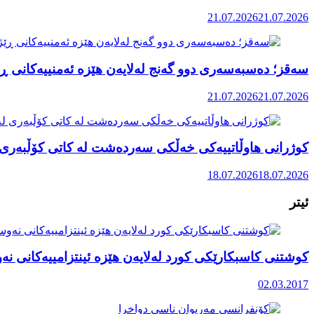
21.07.2026
21.07.2026
سەقز؛ دەسبەسەری دوو گەنج لەلایەن هێزە ئەمنییەکانی ڕێ
21.07.2026
21.07.2026
کوژرانی هاوڵاتییەکی خەڵکی سەردەشت لە کاتی کۆڵبەری ل
18.07.2026
18.07.2026
ئیتر
کوشتنی کاسبکارێکی کورد لەلایەن هێزە ئینتزامییەکانی نە
02.03.2017