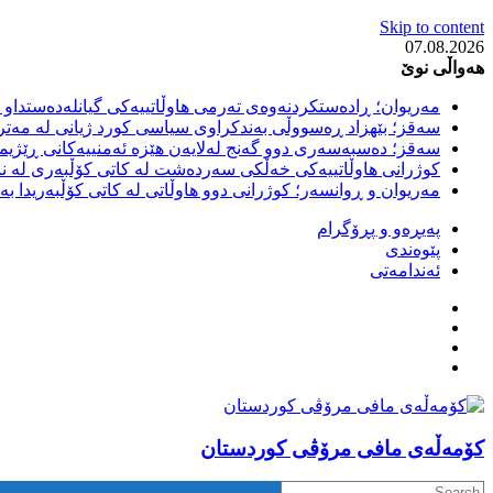
Skip to content
07.08.2026
هەواڵی نوێ
مەریوان؛ ڕادەستکردنەوەی تەرمی هاوڵاتییەکی گیانلەدەستداو ل
سەقز؛ بێهزاد ڕەسووڵی بەندکراوی سیاسی کورد ژیانی لە مەتر
سەقز؛ دەسبەسەری دوو گەنج لەلایەن هێزە ئەمنییەکانی ڕێژیمی
کوژرانی هاوڵاتییەکی خەڵکی سەردەشت لە کاتی کۆڵبەری لە نا
مەریوان و ڕوانسەر؛ کوژرانی دوو هاوڵاتی لە کاتی کۆڵبەریدا 
پەیڕەو و پڕۆگرام
پێوەندی
ئەندامەتی
كۆمه‌ڵه‌ی مافی مرۆڤی کوردستان