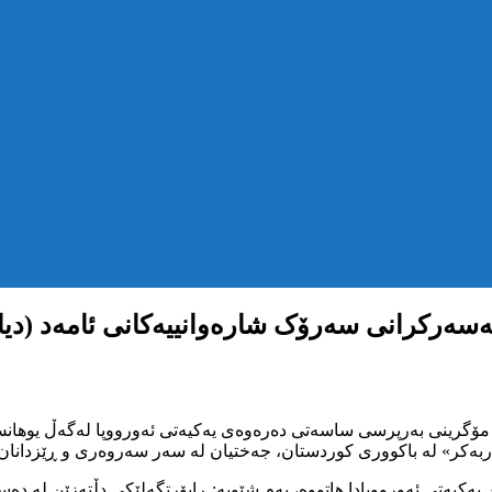
ەسەرکرانی سەرۆک شارەوانییەکانی ئامەد (دیا
مۆگرینی بەرپرسی ساسەتی دەرەوەی یەکیەتی ئەورووپا لەگەڵ یوهانس 
کر» لە باکووری کوردستان، جەختیان لە سەر سەروەری و ڕێزدانان بۆی
ەکیەتی ئەورووپادا هاتووە، بەم شێویە: ڕاپۆرتگەلێکی دڵتەزێن لە دە