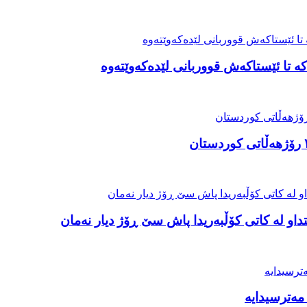
ە تا ئێستاکەش قووربانی لێدەکەوێتەوە
او لە کاتی کۆڵبەریدا پاش سێ ڕۆژ دیار نەمان
مەترسیدایە