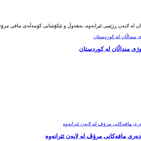
ەری مافەکانی مرۆڤ لە لایەن ئێرانەوە