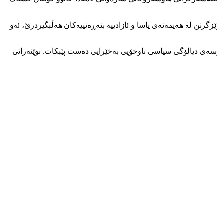
گرتن لە هەیمەنەی یاسا و ئازادییە بنەڕەتییەکان هەڵبگیردرێ، ئەو
ۆسەی دیالۆگی سیاسی ناوخۆیی بەخێرایی دەست پێبکات. نوێنەرانی