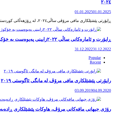
٢٠٢٤
01.01.2025
01.01.2025
ڕاپۆرت و ئامارەکانی ساڵی ٢٠٢٢زایینی پەیوەست بە خۆکوژی منداڵان لە کوردستان
31.12.2022
31.12.2022
Popular
Recent
راپۆرتی پێشێلكاری مافی مرۆڤ له‌ مانگی ئاگوستی ٢٠١٩
03.09.2019
04.09.2020
رۆژی جیهانی مافەکانی مرۆڤ، هاوکات پێشێلکاری ڕادەبەد