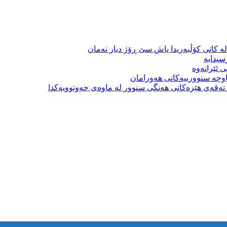
ە کاتی کۆڵبەریدا پاش سێ ڕۆژ دیار نەمان
سیدایە
 ئێرانەوە
وچە سنوورییەکانی هەورامان
بە تەقەی هێزەکانی هەنگی سنوور لە ماوەی حەوتوویەکدا