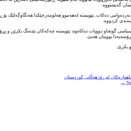
تمان گەیشتووە.
 بەردەوامی دەکات. پێویستە لەهەموو هەلومەرجێکدا هەنگاوگەلێک بۆ ڕێز
سەندی کردووە.
یاسی گونجاو دووپات دەکاەوە: پێویستە چەکەکان بێدەنگ بکرێن و پڕ
ۆسەیەدا بوونیان هەبێ.
 بکرێ.
هوارەکان لە رۆژهەڵاتی کوردستان
Nex