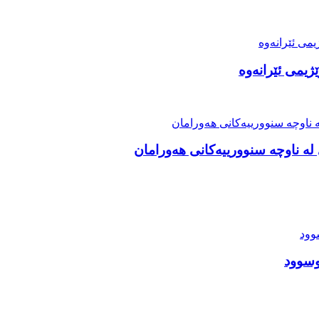
ژیمی ئێرانەوە
ە ناوچە سنوورییەکانی هەورامان
وسوود