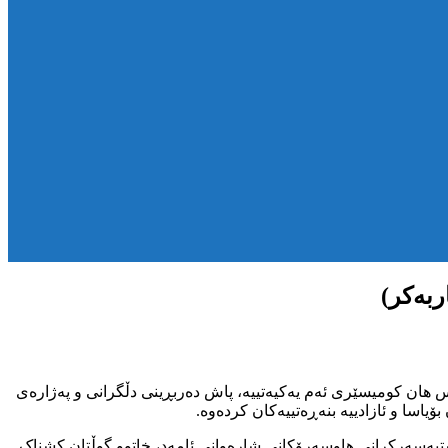
ربەکر)
هان کومیسێری ئەم یەکیەتییە، پاش دەربڕینی دڵگرانی و پەژارەی
اسا و ئازادییە بنەڕەتییەکان کردەوە.
ستبەسەرکرانی هاوسەرۆکانی شارەوانی ئامەد، خاتوو گوڵتان کشناک