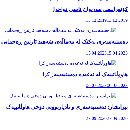
کۆنفرانسی مەریوان ناسی دواخرا
13.12.2019
13.12.2019
دەستبەسەری یەکێک لە بنەماڵەی شەهید ئارتین ڕەحمانی
15.04.2023
15.04.2023
هاووڵاتییەک لە نەغەدە دەستبەسەر کرا
06.07.2023
06.07.2023
پیرانشار: دەستبەسەری و نادیاربوونی دۆخی هاوڵاتییەک
27.09.2020
27.09.2020