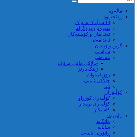
ماڵه‌وه‌
ڕێکخراوە
19 ساڵ ک م م ک
پەیڕەو و پڕۆگرام
ئەندامان و کۆمیتەکان
ئەندامەتی
گرتن و زیندان
سیاسی
مەدەنی
چالاکی مافی مرۆڤ
ژینگەپارێز
رۆژنامەوان
چالاکی ئایینی
ئیتر
کۆڵبەران
کۆڵبەری کوژراو
کؤڵبەری بریندار
کاسبکار
ڕاپۆرت
مانگانە
ساڵانە
ڕاپۆرتی تایبەت