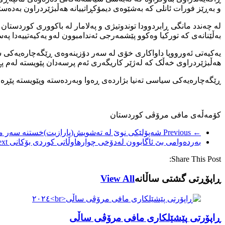
و بەڕێز فورات ئانلی کە بەشێوەی دیمۆکڕاتییانە هەڵبژێردراون بەدەس
لە چەندد مانگی ڕابردوودا توندوتیژی و پەلامار لە باکووری کوردستان
بەڵێنانەی کە تورکیا وەکوو پێشمەرجی ئەندامبوون لەو یەکیەتییەدا پە
یەکیەتی ئەورووپا داواکاری خۆی لە سەر دۆزینەوەی ڕێگەچارەیەکی س
هەڵبژێردراوی خەڵک کە لەژێر کاریگەری ئەم پرسەدان پێویستە لەم پڕ
ڕێگەچارەیەکی سیاسی تەنیا بژاردەی ڕەوا وبەردەستە وپێویستە پێڕەو
کۆمەڵەی مافی مرۆڤی کوردستان
← Previous
شەپۆلێکی نوێ لە تەشویش(پارازیت)خستنە سەر ما
بەردەوامی بێ ئاگابوون لەدۆخی چوارهاوڵاتی کوردی بۆکانی
t →
Share This Post:
ڕاپۆڕتی گشتی ساڵانه
View All
ڕاپۆرتی پێشێلکاری مافی مرۆڤی ساڵی