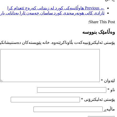
← Previous
هاوڵاتییەکی کورد لە زیندانی کەرەج ئێعدام کرا
ئازادی کاتی هونەرمەندی کورد ساسان چەمەن ئارا بەدانانی بارم
Share This Post:
وەڵامێک بنووسە
پۆستی ئەلیکترۆنییەکەت بڵاوناکرێتەوە.
خانە پێویستەکان دەستنیشانکر
لێدوان
*
ناو
*
پۆستی ئەلیکترۆنی
*
ماڵپه‌ڕ