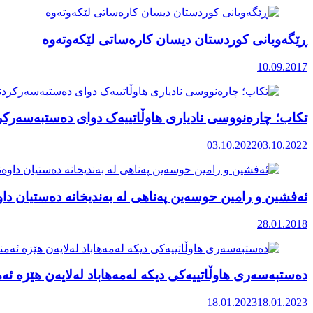
ڕێگەوبانی کوردستان دیسان کارەساتی لێکەوتەوە
10.09.2017
تکاب؛ چارەنووسی نادیاری هاوڵاتییەک دوای دەستبەسەرکردن
03.10.2022
03.10.2022
ئەفشین و رامین حوسەین پەناهی لە بەندیخانە دەستیان داو
28.01.2018
دەستبەسەری هاوڵاتییەکی دیکە لەمەهاباد لەلایەن هێزە ئەمن
18.01.2023
18.01.2023