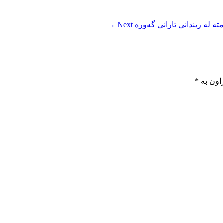
تە لە زیندانی تارانی گەورە
Next →
اون بە
*