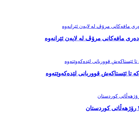
ەری مافەکانی مرۆڤ لە لایەن ئێرانەوە
ە تا ئێستاکەش قووربانی لێدەکەوێتەوە