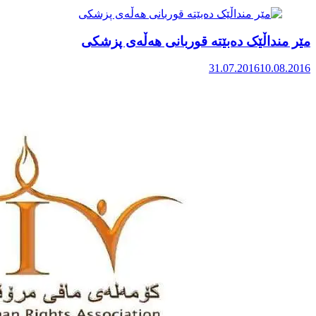
مێر منداڵێک دەبێتە قوربانی هەڵەی پزشکی
31.07.2016
10.08.2016