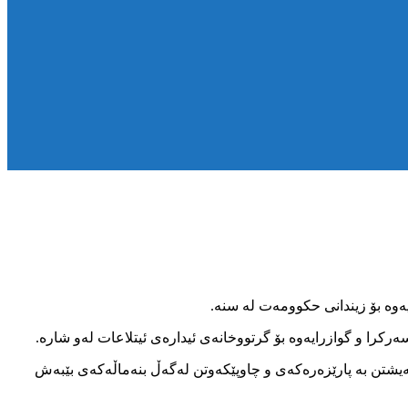
گەیشتن بە پارێزەرەکەی و چاوپێکەوتن لەگەڵ بنەماڵەکەی بێبەش