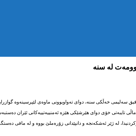
وومەت لە سنە
ردنیدا، لە ژێر ئەشکەنجە و دانپێدانی زۆرەملێ بووە و لە مافی دەست