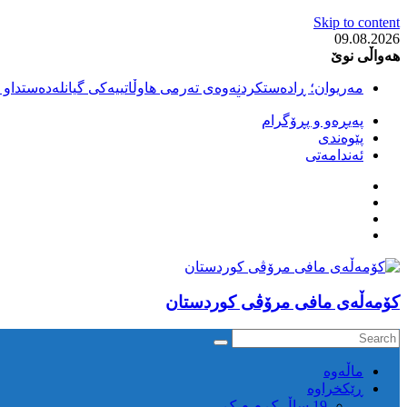
Skip to content
09.08.2026
هەواڵی نوێ
مەریوان؛ ڕادەستکردنەوەی تەرمی هاوڵاتییەکی گیانلەدەستداو ل
سەقز؛ بێهزاد ڕەسووڵی بەندکراوی سیاسی کورد ژیانی لە مەتر
پەیڕەو و پڕۆگرام
سەقز؛ دەسبەسەری دوو گەنج لەلایەن هێزە ئەمنییەکانی ڕێژیمی
پێوەندی
کوژرانی هاوڵاتییەکی خەڵکی سەردەشت لە کاتی کۆڵبەری لە نا
ئەندامەتی
مەریوان و ڕوانسەر؛ کوژرانی دوو هاوڵاتی لە کاتی کۆڵبەریدا 
كۆمه‌ڵه‌ی مافی مرۆڤی کوردستان
ماڵه‌وه‌
ڕێکخراوە
19 ساڵ ک م م ک