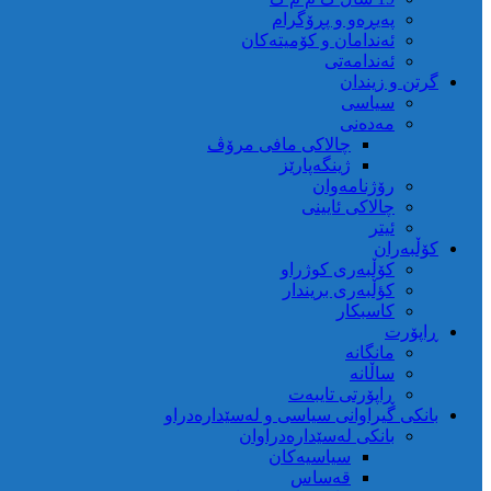
پەیڕەو و پڕۆگرام
ئەندامان و کۆمیتەکان
ئەندامەتی
گرتن و زیندان
سیاسی
مەدەنی
چالاکی مافی مرۆڤ
ژینگەپارێز
رۆژنامەوان
چالاکی ئایینی
ئیتر
کۆڵبەران
کۆڵبەری کوژراو
کؤڵبەری بریندار
کاسبکار
ڕاپۆرت
مانگانە
ساڵانە
ڕاپۆرتی تایبەت
بانکی گیراوانی سیاسی و لەسێدارەدراو
بانکی لەسێدارەدراوان
سیاسیەکان
قەساس