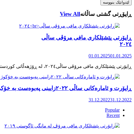
ڕاپۆڕتی گشتی ساڵانه
View All
ڕاپۆرتی پێشێلکاری مافی مرۆڤی ساڵی
٢٠٢٤
01.01.2025
01.01.2025
ڕاپۆرت و ئامارەکانی ساڵی ٢٠٢٢زایینی پەیوەست بە خۆکوژی منداڵان لە کوردستان
31.12.2022
31.12.2022
Popular
Recent