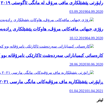
راپۆرتی پێشێلكاری مافی مرۆڤ له‌ مانگی ئاگوستی ٢٠١٩
03.09.2019
04.09.2020
رۆژی جیهانی مافەکانی مرۆڤ، هاوکات پێشێلکاری ڕادەبەد
10.12.2019
04.09.2020
کارەساتی کیمیابارانی سەردەشت ئاکارێکی نامرۆڤانە بوو ک
28.06.2020
30.06.2020
ڕاپۆرتی پێشێلکاریە ماف مرۆڤیەکانی مانگی مارسی ٢٠٢١ رۆژهەڵاتی کوردستان
01.04.2021
01.04.2021
ئیتر