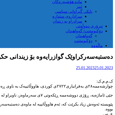
مادە هۆشبەرەکان
ئیتر
بانکی گیراوانی سیاسی
سزاداروی سێدارە
سزادراو بە زیندان
تیرۆری دەوڵەتی
دۆکیومێنت/ گەواهیدان
گەواهیدان
دۆکیومێنت
ماڵەوە
دەستبەسەرکراوێک گوازرایەوە بۆ زیندانی حک
25.01.2023
25.01.2023
ک.م.م.ک:
چوارشەممە۲٨ی بەفرانباری۲۷۲۲ی کوردی، هاووڵاتییەک بە ناوی ڕەفیق سەلیمی خەڵکی سنە، دوای تەواوبوونی ماوەی لێپرسینەوە گوازرایەوە بۆ زیندانی حکوومەت لە سنە.
جێی ئاماژەیه، ڕۆژی دووشەممە ڕێکەوتی ۷ی سەرماوەز، ناوبراو لە ماڵی تایبەتی خۆی دوای هێرشێکی هێزە ئەمنییەتییەکانی ئێران دەستبەسەرکرا و گوازرایەوە بۆ گرتووخانەی ئیدارەی ئیتلاعات لەو شارە.
پێویستە ئەوەش زیاد بکرێت کە، ئەم هاووڵاتییە لە ماوەی دەستبەسەرک
بووە.
ع. س