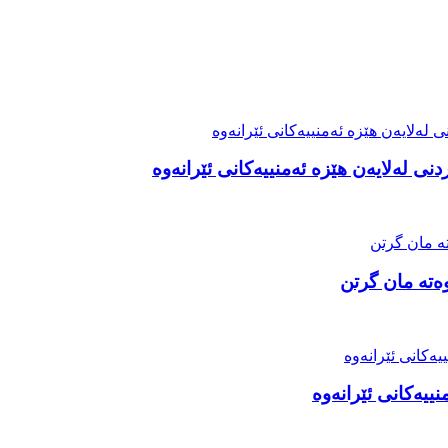
ی لەلایەن هێزە ئەمنییەکانی ئێرانەوە
ەتە مان گرتن
ییەکانی ئێرانەوە