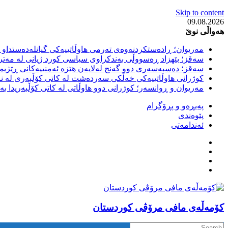
Skip to content
09.08.2026
هەواڵی نوێ
مەریوان؛ ڕادەستکردنەوەی تەرمی هاوڵاتییەکی گیانلەدەستداو ل
سەقز؛ بێهزاد ڕەسووڵی بەندکراوی سیاسی کورد ژیانی لە مەتر
سەقز؛ دەسبەسەری دوو گەنج لەلایەن هێزە ئەمنییەکانی ڕێژیمی
کوژرانی هاوڵاتییەکی خەڵکی سەردەشت لە کاتی کۆڵبەری لە نا
مەریوان و ڕوانسەر؛ کوژرانی دوو هاوڵاتی لە کاتی کۆڵبەریدا 
پەیڕەو و پڕۆگرام
پێوەندی
ئەندامەتی
كۆمه‌ڵه‌ی مافی مرۆڤی کوردستان