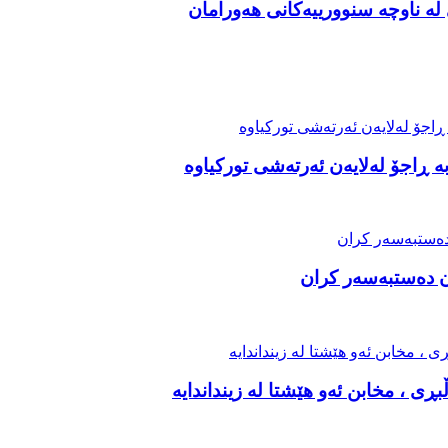
ە ناوچە سنوورییەکانی هەورامان
ران دەستبەسەر کران
ی ، مخابن ئەو هێشتا لە زینداندایە