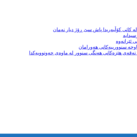
ە کاتی کۆڵبەریدا پاش سێ ڕۆژ دیار نەمان
سیدایە
 ئێرانەوە
وچە سنوورییەکانی هەورامان
بە تەقەی هێزەکانی هەنگی سنوور لە ماوەی حەوتوویەکدا