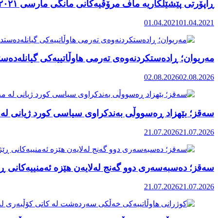
ڕاپۆرتی پێشێلکاریە ماف مرۆڤیەکانی مانگی مارسی ٢٠٢١ رۆژهەڵاتی کوردستان
01.04.2021
01.04.2021
مەریوان؛ ڕادەستکردنەوەی تەرمی هاوڵاتییەکی گیانلەدەستد
02.08.2026
02.08.2026
سەقز؛ بێهزاد ڕەسووڵی بەندکراوی سیاسی کورد ژیانی لە 
21.07.2026
21.07.2026
سەقز؛ دەسبەسەری دوو گەنج لەلایەن هێزە ئەمنییەکانی ڕێ
21.07.2026
21.07.2026