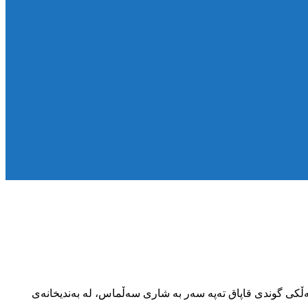
وی “کامیل دوودکانلووی میلان ” خەڵکی گوندی قاپاق تەپە سەر بە شاری سەڵماس، لە بەندیخانەی