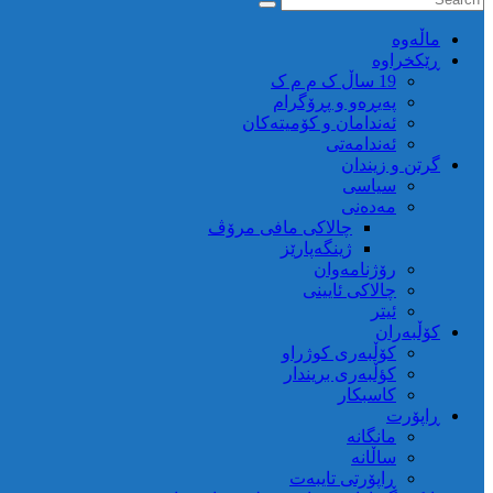
ماڵه‌وه‌
ڕێکخراوە
19 ساڵ ک م م ک
پەیڕەو و پڕۆگرام
ئەندامان و کۆمیتەکان
ئەندامەتی
گرتن و زیندان
سیاسی
مەدەنی
چالاکی مافی مرۆڤ
ژینگەپارێز
رۆژنامەوان
چالاکی ئایینی
ئیتر
کۆڵبەران
کۆڵبەری کوژراو
کؤڵبەری بریندار
کاسبکار
ڕاپۆرت
مانگانە
ساڵانە
ڕاپۆرتی تایبەت