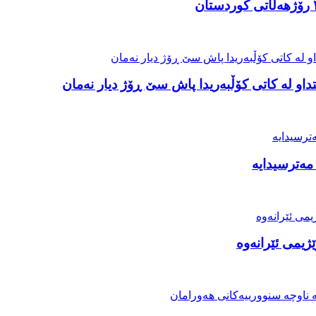
او لە کاتی کۆڵبەریدا پاش سێ ڕۆژ دیار نەمان
مەترسیدایە
ژیمی ئێرانەوە