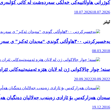
کوژرانی هاوڵاتییەکی خەڵکی سەردەشت لە کاتی کۆڵبەری ل
18.07.2026
18.07.2026
ئیتر
یەخسیرکردنی ۳۰۰هاوڵاتی گوندی “مەیدان ئەکبز” ی سەربە ڕاجۆ لەلایەن ئەرتەشی تورکیاوە
08.03.2018
سنە؛ چوار چالاکوانی ژن لە لایان هێزە ئەمنیەتییەکانی ئێ
20.09.2022
20.09.2022
سەدان هەزارکەس بۆ ئازادی زەینەب جەلالیان دەنگیان هەڵبڕ
19.12.2016