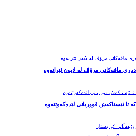
ەری مافەکانی مرۆڤ لە لایەن ئێرانەوە
ە تا ئێستاکەش قووربانی لێدەکەوێتەوە