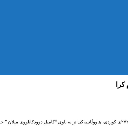
 کرا
بە پێی هەواڵی گەیشتوو، ڕۆژی پێنجشەممە ٢٩ی بەفرانباری ساڵی ٢٧٢٢ی کوردی، هاووڵاتییەکی تر بە نا