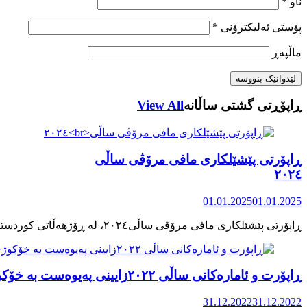
ناو
*
پۆستی ئەلیکترۆنی
*
ماڵپه‌ڕ
ڕاپۆڕتی گشتی ساڵانه
View All
ڕاپۆرتی پێشێلکاری مافی مرۆڤی ساڵی
٢٠٢٤
01.01.2025
01.01.2025
ڕاپۆرت و ئامارەکانی ساڵی ٢٠٢٢زایینی پەیوەست بە خۆکوژی منداڵان لە کوردستان
31.12.2022
31.12.2022