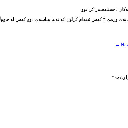
ەکان دەستبەسەر کرا بوو.
Next
اون بە
*