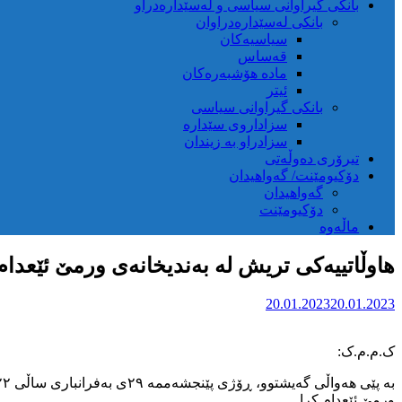
بانکی گیراوانی سیاسی و لەسێدارەدراو
بانکی لەسێدارەدراوان
سیاسیەکان
قەساس
مادە هۆشبەرەکان
ئیتر
بانکی گیراوانی سیاسی
سزاداروی سێدارە
سزادراو بە زیندان
تیرۆری دەوڵەتی
دۆکیومێنت/ گەواهیدان
گەواهیدان
دۆکیومێنت
ماڵەوە
هاوڵاتییەکی تریش لە بەندیخانەی ورمێ ئێعدام
20.01.2023
20.01.2023
ک.م.م.ک:
ورمێ ئێعدام کرا.