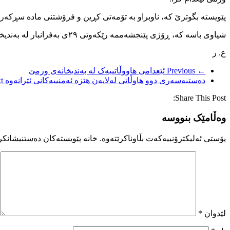
پێویستە بگوترێ کە، ناوبراو بە تۆمەتی کڕین و فرۆشتنی مادە سڕکەر
شیاوی باسە کە، ڕۆژی پێنجشەممە رێکەوتی ٢٩ی بەفرانبار لە بەندیخانەی ورمێ ٣ کەس ئێعدام کراون کە تەنیا پێناسەی دوو کەس لە هاووڵاتیانی ئێعدام کراو بۆ کۆمەڵەی مافی مرۆڤی کوردستان ئاشکرا بووە.
ع. ر
← Previous
ئێعدامی هاووڵاتییەک لە بەندیخانەی ورمێ
دەستبەسەری دوو هاوڵاتی لەلایەن هێزە ئەمنییەکانی ئێرانەوە
 →
Share This Post:
وەڵامێک بنووسە
پۆستی ئەلیکترۆنییەکەت بڵاوناکرێتەوە.
خانە پێویستەکان دەستنیشانکر
لێدوان
*