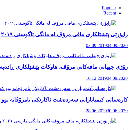
Popular
Recent
راپۆرتی پێشێلكاری مافی مرۆڤ له‌ مانگی ئاگوستی ٢٠١٩
03.09.2019
04.09.2020
رۆژی جیهانی مافەکانی مرۆڤ، هاوکات پێشێلکاری ڕادەبەد
10.12.2019
04.09.2020
کارەساتی کیمیابارانی سەردەشت ئاکارێکی نامرۆڤانە بوو ک
28.06.2020
30.06.2020