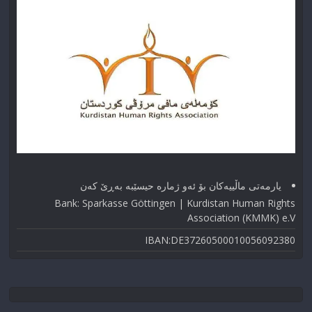
یارمەتی ماڵییەکان بۆ ئەو ژماره حیسێبە بەڕێ کەن
Bank: Sparkasse Göttingen | Kurdistan Human Rights
Association (KMMK) e.V
IBAN:DE37260500010056092380