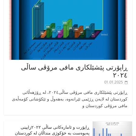
ڕاپۆرتی پێشێلکاری مافی مرۆڤی ساڵی
٢٠٢٤
01.01.2025
‎ڕاپۆرتی پێشێلکاری مافی مرۆڤی ساڵی٢٠٢٤، له ڕۆژهەڵاتی
کوردستان له لایەن ڕژێمی ئێرانەوە، بە‎هەوڵ و تێکۆشانی کۆمەڵەی
مافی مرۆڤی کوردستان و
ڕاپۆرت و ئامارەکانی ساڵی ٢٠٢٢زایینی
پەیوەست بە خۆکوژی منداڵان لە کوردستان