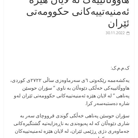
ئەمنیەتییەکانی حکوومەتی
ئێران
30.11.2022
ک.م.م.ک:
یەکشەممە رێکەوتی ٦ی سەرماوەزی ساڵی ٢٧٢٢ی کوردی،
هاووڵاتییەکی خەڵکی دێوەڵان بە ناوی ” سۆران حوسێن
پەناهی ” لە لایان هێزە ئەمنیەتییەکانی حکوومەتی ئێران لەو
شارە دەستبەسەر کرا.
سۆران حوسێن پەناهی خەڵکی گوندی قرووچای سەر بە
شاری دێوەڵان کە لە پەیوەندی بە ناڕەزایەتیە گشتگیرەکانی
جەماوەری دژی ڕژێمی ئێران، لە لایان هێزە ئەمنیەتییەکان