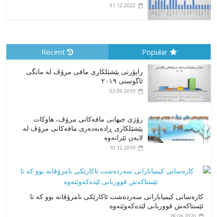
31.12.2022
Recent
Popular
راپۆرتی پێشێلكاری مافی مرۆڤ له‌ مانگی
ئاگوستی ٢٠١٩
03.09.2019
رۆژی جیهانی مافەکانی مرۆڤ، هاوکات
پێشێلکاری ڕادەبەدەری مافەکانی مرۆڤ لە
لایەن ئێرانەوە
10.12.2019
کارەساتی کیمیابارانی سەردەشت ئاکارێکی نامرۆڤانە بوو کە تا
ئێستاکەش قووربانی لێدەکەوێتەوە
28.06.2020