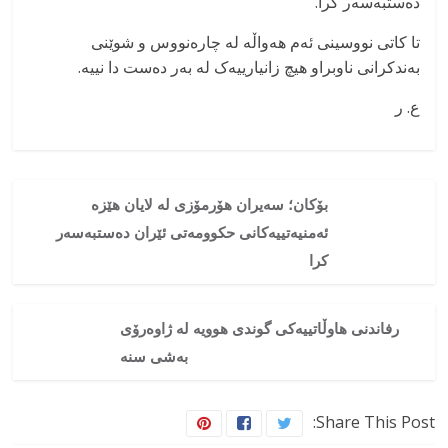
دەستبەسەر کرا.
تا کاتی نووسینی ئەم هەواڵە لە چارەنووس و شوێنی
بەندکرانی ناوبراو هیچ زانیارییەک لە بەر دەست دا نییە.
ع. ر
بۆکان؛ سەیران هۆرمۆزی لە لایان هێزە
ئەمنیەتییەکانی حکوومەتی ئێران دەستبەسەر
کرا
رفاندنی هاوڵاتییەکی گوندی هوویە لە ژاوەرۆی
بەشی سنە
Share This Post: