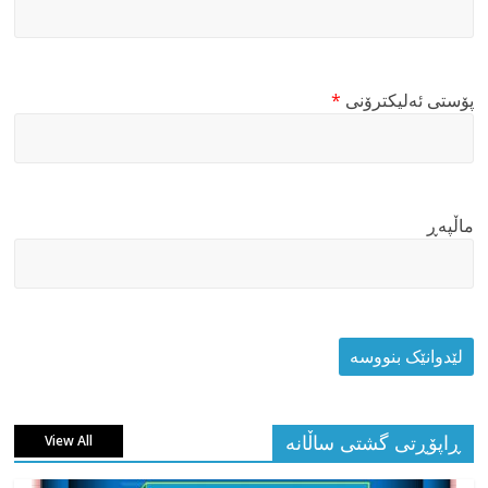
پۆستی ئەلیکترۆنی
*
ماڵپه‌ڕ
ڕاپۆڕتی گشتی ساڵانه
View All