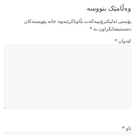
وەڵامێک بنووسە
پۆستی ئەلیکترۆنییەکەت بڵاوناکرێتەوە.
خانە پێویستەکان
دەستنیشانکراون بە
*
لێدوان
*
ناو
*