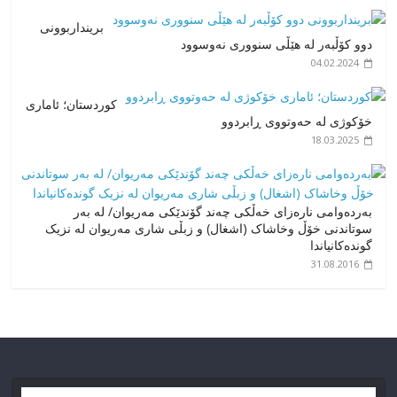
برینداربوونی
دوو کۆڵبەر لە هێڵی سنووری نەوسوود
04.02.2024
کوردستان؛ ئاماری
خۆکوژی لە حەوتووی ڕابردوو
18.03.2025
به‌رده‌وامی ناره‌زای خه‌ڵكی چه‌ند گۆندێكی مه‌ریوان/ له‌ به‌ر
سوتاندنی خۆڵ وخاشاک (اشغال) و زبڵی شاری مەریوان لە نزیک
گوندەکانیاندا
31.08.2016