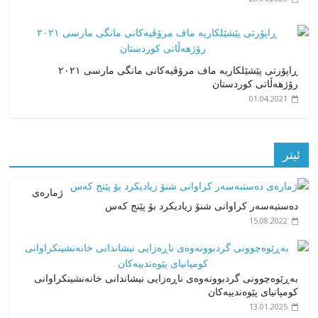
ڕاپۆرتی پێشێلکاریە ماف مرۆڤیەکانی مانگی مارسی ٢٠٢١
رۆژهەڵاتی کوردستان
01.04.2021
ئیتر
ژمارەی
دەستبەسەر کراوانی شنۆ زیادیکرد بۆ پێنج کەس
15.08.2022
بەڕێوەچوونی گردبوونەوەی ناڕەزایی نیشاندانی خانەنشینکراوانی
کومپانیای پێوەندییەکان
13.01.2025