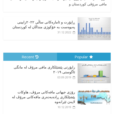
مافی مرۆڤی کوردستان و
ڕاپۆرت و ئامارەکانی ساڵی ٢٠٢٢زایینی
پەیوەست بە خۆکوژی منداڵان لە کوردستان
31.12.2022
Recent
Popular
راپۆرتی پێشێلكاری مافی مرۆڤ له‌ مانگی
ئاگوستی ٢٠١٩
03.09.2019
رۆژی جیهانی مافەکانی مرۆڤ، هاوکات
پێشێلکاری ڕادەبەدەری مافەکانی مرۆڤ لە
لایەن ئێرانەوە
10.12.2019