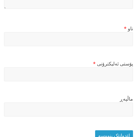
ناو
*
پۆستی ئەلیکترۆنی
*
ماڵپه‌ڕ