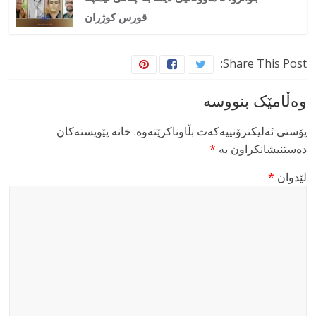
قورس کوژران
Share This Post:
وەڵامێک بنووسە
پۆستی ئەلیکترۆنییەکەت بڵاوناکرێتەوە.
خانە پێویستەکان
دەستنیشانکراون بە
*
لێدوان
*