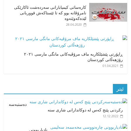
کارەساتی کیمیابارانی سەردەشت ئاکارێکی
نامرۆڤانە بوو کە تا ئێستاکەش قووربانی
لێدەکەوێتەوە
28.06.2020
ڕاپۆرتی پێشێلکاریە ماف مرۆڤیەکانی مانگی مارسی ٢٠٢١
رۆژهەڵاتی کوردستان
01.04.2021
ئیتر
دەستبەسە
رکردنی پێنج کەس لە دوکاندارانی شاری سنە
12.12.2022
نادیاربوونی