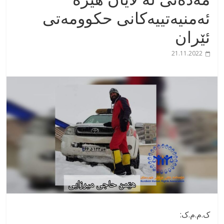
ئەمنیەتییەکانی حکوومەتی
ئێران
21.11.2022
ک.م.م.ک: