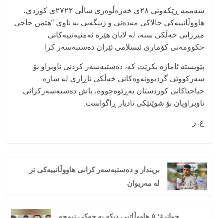
شەممە ڕێکەوتی ٢٨ی خەزەڵوەری ساڵی ٢٧٢٢ی کوردی،
هاووڵاتییەکی چالاکی مەدەنی و ژینگەیی بە ناوی “هێمن حاجی
میرزایی خەڵکی سنە، لە لایان هێزە ئەمنیەتییەکانی
حکوومەتی کۆماری ئیسلامی ئێران دەستبەسەر کرا.
پێویستە ئاماژە بکرێت کە، دەستبەسەر کردنی ناوبراو بۆ
سەرکووتی گردبوونەوەکانی خەڵکی ناڕازی لە شارە
جیاجیاکانی کوردستان بەڕێوەچووە، پاش دەسبەسەرکرانی
ناوبراویان بۆ شوێنێکی نادیار ڕاگواست.
ع. ر
بریندار و دەستبەسەر کرانی هاووڵاتییەکی تر
لە مەریوان
جوانرۆ؛ ۵ هاووڵاتیی دیکە بە چەکی نیمچە