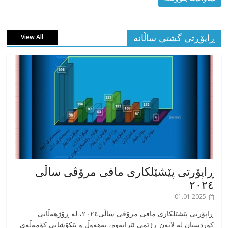
ڕاپۆڕتی گشتی ساڵانه
View All
ڕاپۆرتی پێشێلکاری مافی مرۆڤی ساڵی
٢٠٢٤
01.01.2025
‎ڕاپۆرتی پێشێلکاری مافی مرۆڤی ساڵی٢٠٢٤، له ڕۆژهەڵاتی
کوردستان له لایەن ڕژێمی ئێرانەوە، بە‎هەوڵ و تێکۆشانی کۆمەڵەی