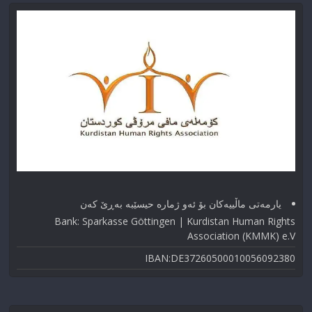
یارمەتی ماڵییەکان بۆ ئەو ژماره حیسێبە بەڕێ کەن
Bank: Sparkasse Göttingen | Kurdistan Human Rights
Association (KMMK) e.V
IBAN:DE37260500010056092380