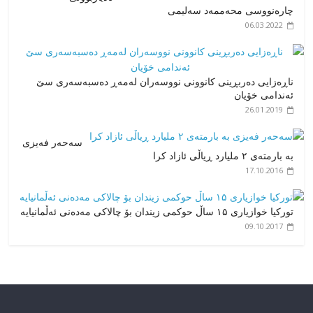
چارەنووسی محەممەد سەلیمی
06.03.2022
ناڕەزایی دەربڕینی کانوونی نووسەران لەمەڕ دەسبەسەری سێ
ئەندامی خۆیان
26.01.2019
سەحەر فەیزی
بە بارمتەی ۲ ملیارد ڕیاڵی ئازاد کرا
17.10.2016
تورکیا خوازیاری ۱۵ ساڵ حوکمی زیندان بۆ چالاکی مەدەنی ئەڵمانیایە
09.10.2017