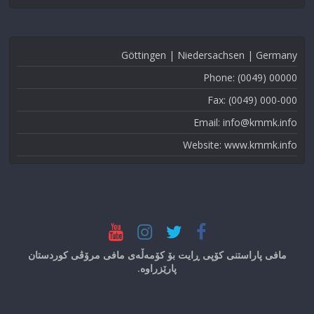
Göttingen | Niedersachsen | Germany
Phone: (0049) 00000
Fax: (0049) 000-000
Email: info@kmmk.info
Website: www.kmmk.info
مافی پاراستنی کۆپی ڕایت بۆ کۆمەڵەی مافی مرۆڤی کوردستان
پارێزراوە.