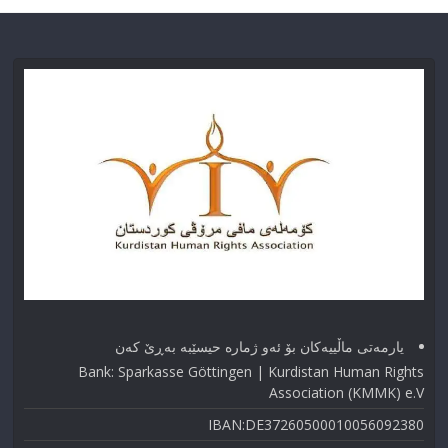
یارمەتی ماڵییەکان بۆ ئەو ژماره حیسێبە بەڕێ کەن
Bank: Sparkasse Göttingen | Kurdistan Human Rights
Association (KMMK) e.V
IBAN:DE37260500010056092380