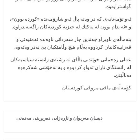
گواسترایەوە.
ئەو تۆمەتانەی كە دراوەتە پاڵ ئەو شارۆمەندە «كوردە بوون»،
و «ئه ندام بوون لە یەکێك لە حیزبە كوردیەكان راگەیەندراوە.
بنەماڵەی ناوبراو چەندین جار سەردانی ناوەندە ئەمنیەتی و
قەزاییەكانیان كردووە بەڵام هیچ وڵامێكیان پێ نەدراوەتەوە.
عەلی رەحمانی خوێندنی باڵای لە رشتەی زانستە سیاسیەكان
لە زانستگای تاران تەواو كردووە و بە نەخۆشی شەکرەوە
دەناڵێنێ.
کۆمەڵەی مافی مروڤی کوردستان
دیسان مەریوان و ناڕەزایی دەربڕینی مەدەنی