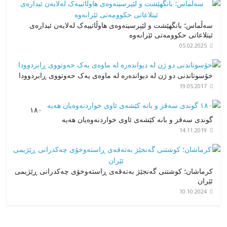
سەڵماس؛ بانگهێشت و لێپرسینەوەی هاوڵاتییەک لەلایەن ئیدارەی
ئیتلاعاتی حکوومەتی ئێرانەوە
05.02.2025
خۆسوتاندنی دو ژن لە دیواندەرە لە ماوەی یەک حەوتووی ڕابردوودا
19.05.2017
۱۸۰
گوندی سەقز و بانە کێشەی ئاوی خواردنەوەیان هەیە
14.11.2019
کرماشان؛ کوشتنی گەنجێژ بەتەقەی ڕاستەوخۆی چەکدرانی ڕێژیمی
ئێران
10.10.2024