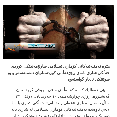
هێزە ئەمنیەتیەكانی كۆماری ئیسلامی شارۆمەندێكی كوردی
خەڵكی شاری بانەی ڕۆژهه‌ڵاتی كوردستانیان دەسبه‌سه‌ر و بۆ
شوێنێكی نادیار گواستەوە.
بە پێی هەوالێك كە بە کۆمەڵەی مافی مروڤی کوردستان
گەیشتووە، رۆژی چوارشەممە، ١٠ خەرمانان، لاوێكی ٢٣
ساڵ تەمەن بە ناوی «عەلی رەحمانی» خەڵكی شاری بانە لە
لایەن ناوەندە ئەمنیەتیەكانی کۆماری ئیسلامی لە شاری بانە
دەستگیر و دوای ئەزیەت و ئازارێكی زۆر بۆ شوێنێكی نادیار