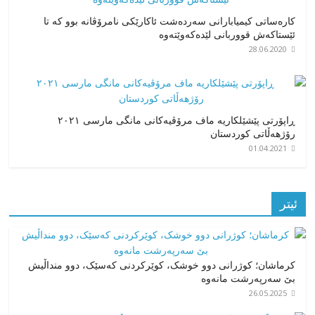
کارەساتی کیمیابارانی سەردەشت ئاکارێکی نامرۆڤانە بوو کە تا
ئێستاکەش قووربانی لێدەکەوێتەوە
28.06.2020
ڕاپۆرتی پێشێلکاریە ماف مرۆڤیەکانی مانگی مارسی ٢٠٢١
رۆژهەڵاتی کوردستان
01.04.2021
ئیتر
کرماشان؛ کوژرانی دوو خوشک، کوێرکردنی کەسێک، دوو منداڵیش
بێ سەرپەرشت مانەوە
26.05.2025