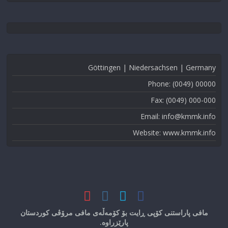
Göttingen | Niedersachsen | Germany
Phone: (0049) 00000
Fax: (0049) 000-000
Email: info@kmmk.info
Website: www.kmmk.info
مافی پاراستنی کۆپی ڕایت بۆ کۆمەڵەی مافی مرۆڤی کوردستان
پارێزراوە.