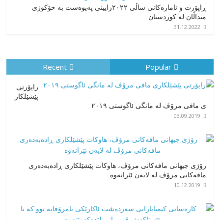
ڕاپۆرت و ئامارەکانی ساڵی ٢٠٢٢زایینی پەیوەست بە خۆکوژی
منداڵان لە کوردستان
31.12.2022
Recent
Popular
راپۆرتی
پێشێلكار
ی مافی مرۆڤ له‌ مانگی ئاگوستی ٢٠١٩
03.09.2019
رۆژی جیهانی مافەکانی مرۆڤ، هاوکات پێشێلکاری ڕادەبەدەری
مافەکانی مرۆڤ لە لایەن ئێرانەوە
10.12.2019