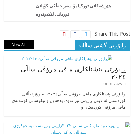
هێرشەکانی تورکیا بۆ سەر خەڵکی کۆبانێ
قوربانی لێکەوتەوە
Share This Post:
ڕاپۆڕتی گشتی ساڵانه
View All
ڕاپۆرتی پێشێلکاری مافی مرۆڤی ساڵی
٢٠٢٤
01.01.2025
‎ڕاپۆرتی پێشێلکاری مافی مرۆڤی ساڵی٢٠٢٤، له ڕۆژهەڵاتی
کوردستان له لایەن ڕژێمی ئێرانەوە، بە‎هەوڵ و تێکۆشانی کۆمەڵەی
مافی مرۆڤی کوردستان و