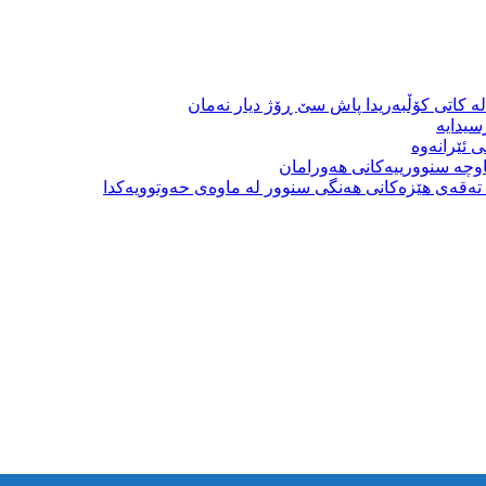
ە کاتی کۆڵبەریدا پاش سێ ڕۆژ دیار نەمان
سیدایە
 ئێرانەوە
وچە سنوورییەکانی هەورامان
بە تەقەی هێزەکانی هەنگی سنوور لە ماوەی حەوتوویەکدا