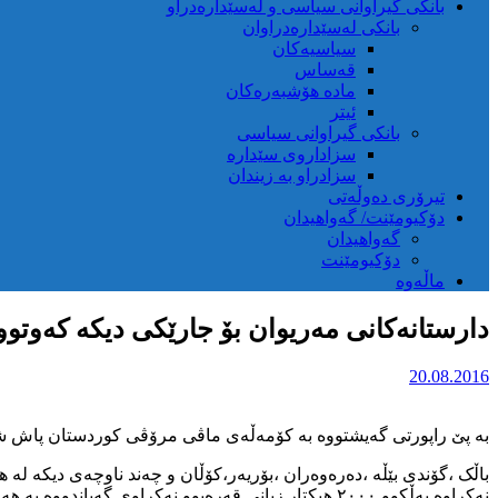
بانکی گیراوانی سیاسی و لەسێدارەدراو
بانکی لەسێدارەدراوان
سیاسیەکان
قەساس
مادە هۆشبەرەکان
ئیتر
بانکی گیراوانی سیاسی
سزاداروی سێدارە
سزادراو بە زیندان
تیرۆری دەوڵەتی
دۆکیومێنت/ گەواهیدان
گەواهیدان
دۆکیومێنت
ماڵەوە
دارستانەکانی مەریوان بۆ جارێکی دیکە کەوتوو
20.08.2016
بە پێ راپورتی گەیشتووە بە کۆمەڵەی ماڤی مرۆڤی کوردستان پاش شەش
باڵک ،گۆندی بێڵە ،دەرەوەران ،بۆریەر،کۆڵان و چەند ناوچەی دیکە لە 
نەکراوە بەڵکوو ۲۰۰۰ هیکتار زیانی قەرەبوو نەکراوی گەیاندووە بە هەرێمەکە.