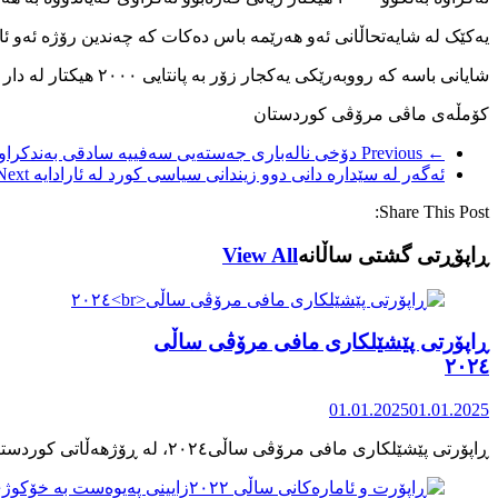
یەکێک لە شایەتحاڵانی ئەو هەرێمە باس دەکات کە چەندین رۆژە ئەو ئا
شایانی باسە کە رووبەرێکی یەکجار زۆر بە پانتایی ۲۰۰۰ هیکتار لە دار و لێرەوارەکانی مەریوان سوتێندراوە و زەرەر و زیانێکی زۆری بە هەرێمەکە و گیان لە بەرانی ئەو شوێنە گەیاندوو.
کۆمڵەی ماڤی مرۆڤی کوردستان
← Previous
دۆخی نالەباری جەستەیی سەفییە سادقی بەندکراوی
ئەگەر لە سێدارە دانی دوو زیندانی سیاسی کورد لە ئارادایە
Next →
Share This Post:
ڕاپۆڕتی گشتی ساڵانه
View All
ڕاپۆرتی پێشێلکاری مافی مرۆڤی ساڵی
٢٠٢٤
01.01.2025
01.01.2025