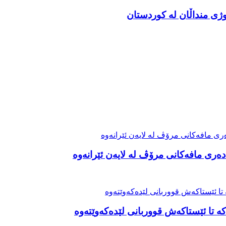
ەری مافەکانی مرۆڤ لە لایەن ئێرانەوە
ە تا ئێستاکەش قووربانی لێدەکەوێتەوە