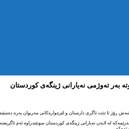
تە بەر تەوژمی نەیارانی ژینگەی کوردستان
 رۆژ تا دێت ئاگری دارستان و لێرەوارەکانی مەریوان پەرە دەسێندر
هەرێمەکە لە لایەن نەیارانی ژینگەی کوردستان سوتێندراوە ئەم ئاگریش