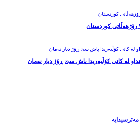
او لە کاتی کۆڵبەریدا پاش سێ ڕۆژ دیار نەمان
مەترسیدایە