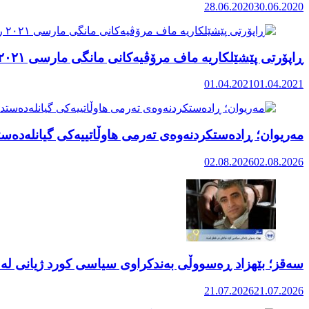
28.06.2020
30.06.2020
ڕاپۆرتی پێشێلکاریە ماف مرۆڤیەکانی مانگی مارسی ٢٠٢١ رۆژهەڵاتی کوردستان
01.04.2021
01.04.2021
مەریوان؛ ڕادەستکردنەوەی تەرمی هاوڵاتییەکی گیانلەدەستد
02.08.2026
02.08.2026
سەقز؛ بێهزاد ڕەسووڵی بەندکراوی سیاسی کورد ژیانی لە 
21.07.2026
21.07.2026