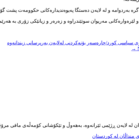
گرە بەردوامە و لە لایەن دەستگا پەیوەندیدارەکانی حکوومەت پشت گۆێ 
 سیاسی کورد/چارەسەر بۆنەکردنی لەلایەن بەرپرسانی زیندانەوە