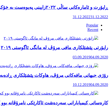
ڕاپۆرت و ئامارەکانی ساڵی ٢٠٢٢زایینی پەیوەست بە خۆکوژی منداڵان لە کوردستان
31.12.2022
31.12.2022
Popular
Recent
راپۆرتی پێشێلكاری مافی مرۆڤ له‌ مانگی ئاگوستی ٢٠١٩
03.09.2019
04.09.2020
رۆژی جیهانی مافەکانی مرۆڤ، هاوکات پێشێلکاری ڕادەبەد
10.12.2019
04.09.2020
کارەساتی کیمیابارانی سەردەشت ئاکارێکی نامرۆڤانە بوو ک