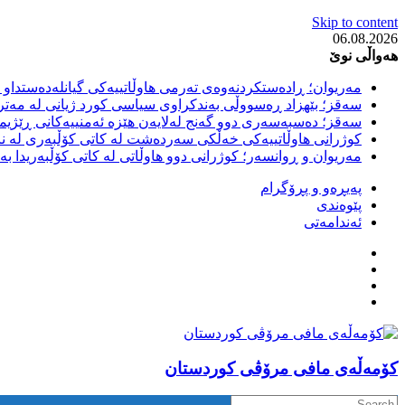
Skip to content
06.08.2026
هەواڵی نوێ
مەریوان؛ ڕادەستکردنەوەی تەرمی هاوڵاتییەکی گیانلەدەستداو ل
سەقز؛ بێهزاد ڕەسووڵی بەندکراوی سیاسی کورد ژیانی لە مەتر
سەقز؛ دەسبەسەری دوو گەنج لەلایەن هێزە ئەمنییەکانی ڕێژیمی
کوژرانی هاوڵاتییەکی خەڵکی سەردەشت لە کاتی کۆڵبەری لە نا
مەریوان و ڕوانسەر؛ کوژرانی دوو هاوڵاتی لە کاتی کۆڵبەریدا 
پەیڕەو و پڕۆگرام
پێوەندی
ئەندامەتی
كۆمه‌ڵه‌ی مافی مرۆڤی کوردستان