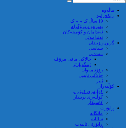
ماڵه‌وه‌
ڕێکخراوە
19 ساڵ ک م م ک
پەیڕەو و پڕۆگرام
ئەندامان و کۆمیتەکان
ئەندامەتی
گرتن و زیندان
سیاسی
مەدەنی
چالاکی مافی مرۆڤ
ژینگەپارێز
رۆژنامەوان
چالاکی ئایینی
ئیتر
کۆڵبەران
کۆڵبەری کوژراو
کؤڵبەری بریندار
کاسبکار
ڕاپۆرت
مانگانە
ساڵانە
ڕاپۆرتی تایبەت