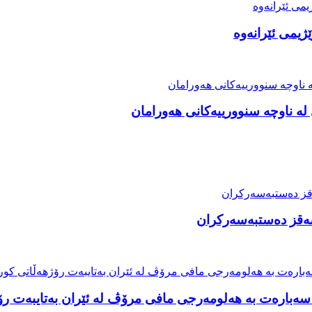
ژیمی ئێرانەوە
ە ناوچە سنوورییەکانی هەورامان
 سەقز دەستبەسەرکران
سەبارەت بە هەلومەرجی مافی مرۆڤ لە ئێران بەتایبەت رۆ