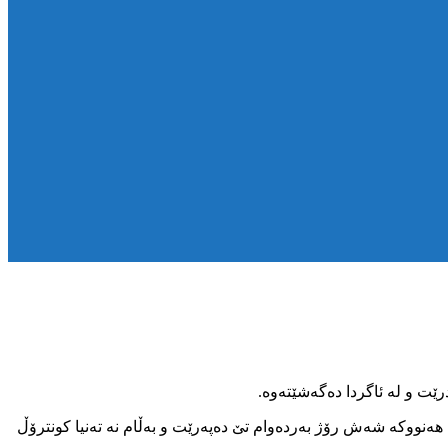
ێت و لە ئاگردا دەگەشێتەوە.
ە هەنووکە شەش رۆژ بەردەوام تێ دەپەرێت و بەڵام نە تەنیا کونترۆڵ