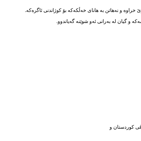
خراوە و نەهاتن بە هانای خەڵکەکە بۆ کوژاندنی ئاگرەکە.