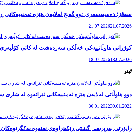
سەقز؛ دەسبەسەری دوو گەنج لەلایەن هێزە ئەمنییەکانی ڕێ
21.07.2026
21.07.2026
کوژرانی هاوڵاتییەکی خەڵکی سەردەشت لە کاتی کۆڵبەری ل
18.07.2026
18.07.2026
ئیتر
دوو هاوڵاتی لەلایەن هێزە ئەمنییەکانی ئێرانەوە لە شاری
30.01.2022
30.01.2022
راپۆرتی بەرپرسی گشتی رێکخراوەی نەتەوە یەکگرتوەکان 