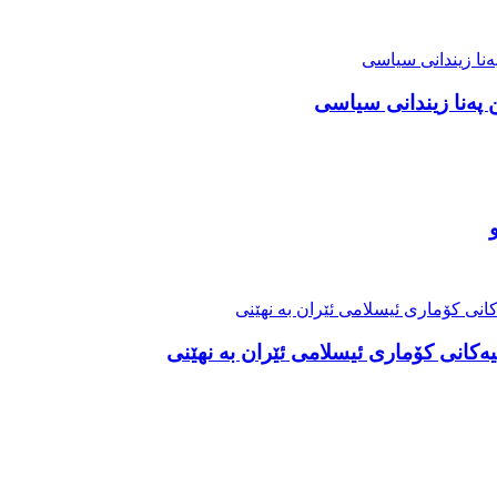
 پەنا زیندانی سیاسی
ەکانی کۆماری ئیسلامی ئێران بە نهێنی