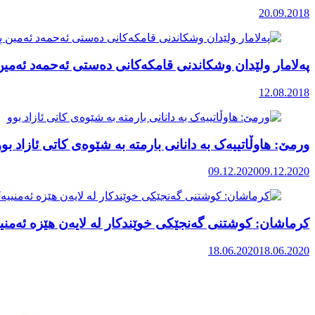
20.09.2018
پەلامار ولێدان وشکاندنی قامکەکانی دەستی ئەحمەد ئەمین
12.08.2018
ورمێ: هاوڵاتییەک بە دانانی بارمتە بە شێوەی کاتی ئازاد بوو
09.12.2020
09.12.2020
کرماشان: کوشتنی گەنجێکی خوێندکار لە لایەن هێزە ئەمنیی
18.06.2020
18.06.2020