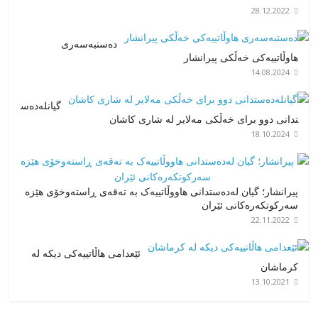
28.12.2022
دەستبەسەری
هاوڵاتییەکی خەڵکی پیرانشار
14.08.2024
گیانلەدەس
تدانی دوو برای خەڵکی مەلایر لە شاری کاشان
18.10.2024
پیرانشار؛ گیان لەدەستدانی هاووڵاتییەک بە تەقەی ڕاستەوخۆی هێزە
سەرکوتکەرەکانی ئێران
22.11.2022
ئێعدامی ھاڵاتییەكی دیكە لە
كرماشان
13.10.2021