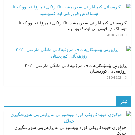
کارەساتی کیمیابارانی سەردەشت ئاکارێکی نامرۆڤانە بوو کە تا
ئێستاکەش قووربانی لێدەکەوێتەوە
28.06.2020
ڕاپۆرتی پێشێلکاریە ماف مرۆڤیەکانی مانگی مارسی ٢٠٢١
رۆژهەڵاتی کوردستان
01.04.2021
ئیتر
خۆکوژی خوێندکارێکی کورد بۆپشتیوانی لە ڕاپەڕینی شۆڕشگێڕی
خەڵک