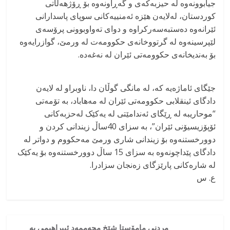
جیابوونەوە لە حیزبەکە‌ی و گەڕاونەوە بۆ ڕۆژهەڵاتی
کوردستان، لەلایەن هێزە ئەمنییەکانی سوپای پاسدارانی
ئێرانەوە دەستبەسەرکراوە و دوای تەواوبوونی پرۆسەی
لێپرسینەوە لە گرتووخانەی حکوومەت لە ورمێ، گوازرایەوە
بۆ بەندیخانەی حکوومەتی ئێران لە نەغەدە.
جێگای ئاماژەیە کە، لە مانگی گوڵان دا، ناوبراو لە لایەن
دادگای ئینقلابی حکوومەتی ئێران لە مەهاباد، بە تۆمەتی
“موحاریبە لە ڕێگای ئەندامێتی لە یەکێک لەحزبەکانی
ئۆپۆزیسیۆنی ئێران”، بە سزای 40ساڵ زیندانی کردن و
دوورخستنەوە بۆ زیندانی شاری ورمێ مەحکووم و دواتر لە
دادگای پێداچونەوە بە سزای 15 ساڵ دوورخستنەوە بۆ یەکێک
لە شارەکانی پارێزگای زەنجان سزادرا.
ع. س
مردنی مامۆستا شێخ محەممەد ئیبراهیمی بە