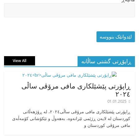
ڕاپۆڕتی گشتی ساڵانه
View All
ڕاپۆرتی پێشێلکاری مافی مرۆڤی ساڵی
٢٠٢٤
01.01.2025
‎ڕاپۆرتی پێشێلکاری مافی مرۆڤی ساڵی٢٠٢٤، له ڕۆژهەڵاتی
کوردستان له لایەن ڕژێمی ئێرانەوە، بە‎هەوڵ و تێکۆشانی کۆمەڵەی
مافی مرۆڤی کوردستان و