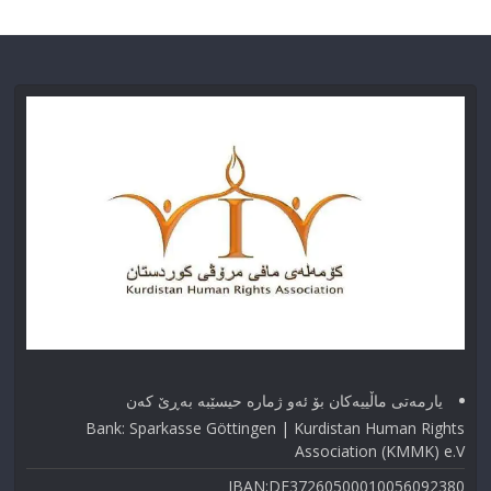
یارمەتی ماڵییەکان بۆ ئەو ژماره حیسێبە بەڕێ کەن
Bank: Sparkasse Göttingen | Kurdistan Human Rights
Association (KMMK) e.V
IBAN:DE37260500010056092380