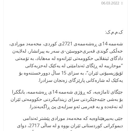
06.03.2022
ک.م.م.ک:
شەممە 14ی ڕەشەممەی 2721ی کوردی، محەمەد مورادی،
خەڵکی گوندی قەبری‌حووسێن-ی سەر بە پیرانشار، لەلایەن
دادگای ئینقلابی حکوومەتی ئێرانەوە لە مەهاباد، بە تۆمەتی
“موحاریبە لە ڕێگای ئەندامێتی لە یەکێک لەحزبەکانی
ئۆپۆزیسیۆنی ئێران”، بە سزای 15 ساڵ دوورخستنەوە بۆ
یەکێک لە شارەکانی پارێزگای زەنجان سزادرا.
جێگای ئاماژەیە، کە ڕۆژی شەممە 14ی ڕەشەممە، بانگکرا
بۆ بەشی جێبەجێکردنی سزای زیندانیکردنی حکوومەتی ئێران
لە نەغەدە و بە فەرمی ئەو سزایەی پێ ڕاگەیەندرا.
جێی بەبیرهێناوەیە کە محەمەد مورادی پێشتر ئەندامی
دیموکراتی کوردستانی ئێران بووە و لە ساڵی 2717، دوای