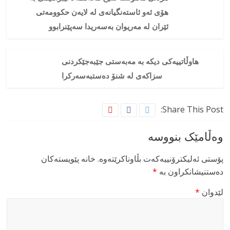
هۆی ئەو ئاستەنگیانەی لە لایەن حکوومەتی
ئێران لە مەریوان بەسەریدا سەپێنرابوو
هاوڵاتییەکی دیکە بە مەبەستی جێبەجێکردنی
سزاکەی لە شنۆ دەستبەسەرکرا
Share This Post:
وەڵامێک بنووسە
پۆستی ئەلیکترۆنییەکەت بڵاوناکرێتەوە.
خانە پێویستەکان
دەستنیشانکراون بە
*
لێدوان
*