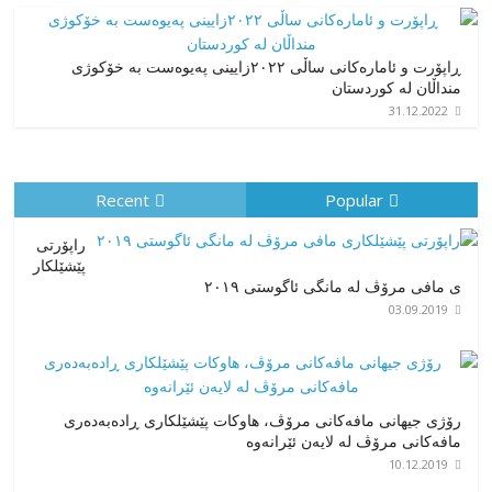
ڕاپۆرت و ئامارەکانی ساڵی ٢٠٢٢زایینی پەیوەست بە خۆکوژی
منداڵان لە کوردستان
31.12.2022
Recent
Popular
راپۆرتی
پێشێلكار
ی مافی مرۆڤ له‌ مانگی ئاگوستی ٢٠١٩
03.09.2019
رۆژی جیهانی مافەکانی مرۆڤ، هاوکات پێشێلکاری ڕادەبەدەری
مافەکانی مرۆڤ لە لایەن ئێرانەوە
10.12.2019