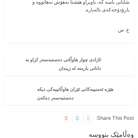
شایانی باسە کە، ناوبراو هێشتا بەهۆش نەهاتووە و
بارۆدۆخەکەی نالەبارە.
ع. س
ئازادی چوار هاوڵاتی دەستبەسەر کراو بە
دانانی بارمتە لە زیندان
هێزە ئەمنییەکانی ئێران هاوڵاتییەکی دیکە
دەستبەسەر دەکەن
Share This Post:
وەڵامێک بنووسە