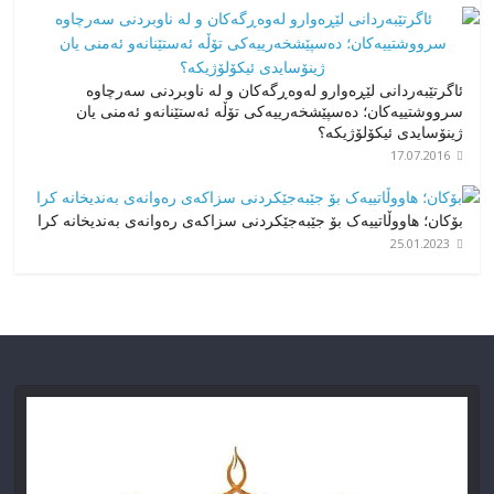
ئاگرتێبەردانی لێڕەوارو لەوەڕگەکان و لە ناوبردنی سەرچاوە
سرووشتییەکان؛ دەسپێشخەرییەکی تۆڵە ئەستێنانەو ئەمنی یان
ژینۆسایدی ئیکۆلۆژیکە؟
17.07.2016
بۆکان؛ هاووڵاتییەک بۆ جێبەجێکردنی سزاکەی رەوانەی بەندیخانە کرا
25.01.2023