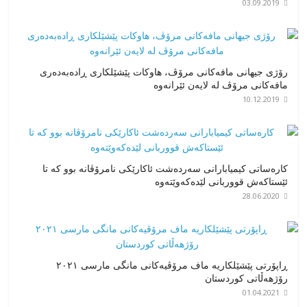
03.09.2019
رۆژی جیهانی مافەکانی مرۆڤ، هاوکات پێشێلکاری ڕادەبەدەری
مافەکانی مرۆڤ لە لایەن ئێرانەوە
10.12.2019
کارەساتی کیمیابارانی سەردەشت ئاکارێکی نامرۆڤانە بوو کە تا
ئێستاکەش قووربانی لێدەکەوێتەوە
28.06.2020
ڕاپۆرتی پێشێلکاریە ماف مرۆڤیەکانی مانگی مارسی ٢٠٢١
رۆژهەڵاتی کوردستان
01.04.2021