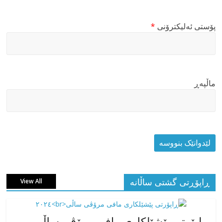
پۆستی ئەلیکترۆنی
*
ماڵپه‌ڕ
ڕاپۆڕتی گشتی ساڵانه
View All
ڕاپۆرتی پێشێلکاری مافی مرۆڤی ساڵی