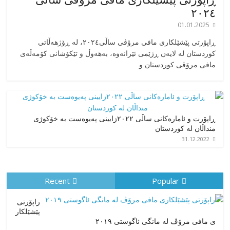
٢٠٢٤
01.01.2025
‎ڕاپۆرتی پێشێلکاری مافی مرۆڤی ساڵی٢٠٢٤، له ڕۆژهەڵاتی
کوردستان له لایەن ڕژێمی ئێرانەوە، بە‎هەوڵ و تێکۆشانی کۆمەڵەی
مافی مرۆڤی کوردستان و
ڕاپۆرت و ئامارەکانی ساڵی ٢٠٢٢زایینی پەیوەست بە خۆکوژی
منداڵان لە کوردستان
31.12.2022
Recent
Popular
راپۆرتی
پێشێلكار
ی مافی مرۆڤ له‌ مانگی ئاگوستی ٢٠١٩