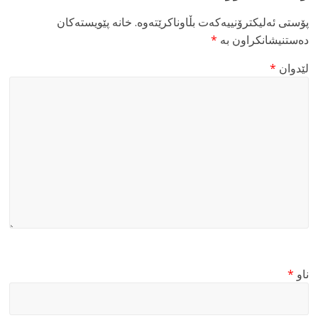
پۆستی ئەلیکترۆنییەکەت بڵاوناکرێتەوە.
خانە پێویستەکان
دەستنیشانکراون بە
*
لێدوان
*
ناو
*