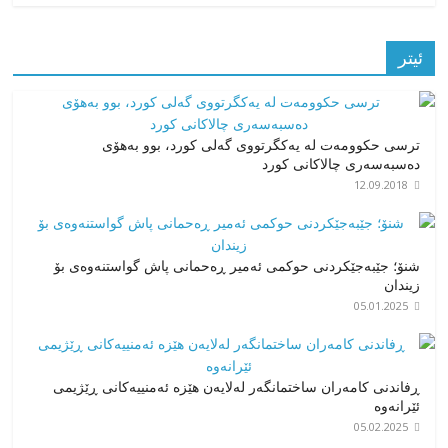
ئیتر
ترسی حکوومەت لە یەکگرتووی گەلی کورد، بوو بەهۆی
دەسبەسەری چالاکانی کورد
12.09.2018
شنۆ؛ جێبەجێکردنی حوکمی ئەمیر ڕەحمانی پاش گواستنەوەی بۆ
زیندان
05.01.2025
ڕفاندنی کامەران ساختمانگەر لەلایەن هێزە ئەمنییەکانی ڕێژیمی
ئێرانەوە
05.02.2025