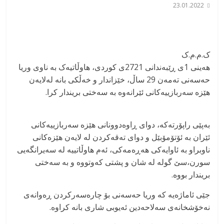
23.01.2022
ک.م.م.ک
هەینی 1ی ڕێبەندانی 2721ی کوردی، هاوڵاتیەک بە ناوی وریا
حەسەنی تەمەن 29 ساڵ، خێزاندار و خەڵکی بانە لەلایەن
هێزە سەربازییەکانی ئێرانەوە بە سەختی بریندار کرا.
بەپێی راپۆرتەکە، دوای ڕاوەدوونانی هێزە سەربازییەکانی
ئێران بە ئۆتۆمۆبێل و دوای تەقەکردن لە لایەن هێزەکانی
ناوبراو بە ئاوایەکی هەڕەمەکی، ئەم هاوڵاتییە لە سەیرانگەیی
سورن،سێ گولە لە شان و پشتی کەوتووە و بە سەختی
بریندار بووە.
جێی ئاماژەیە کە وریا حەسەنی بۆ چارەسەرکردن ڕەوانەی
نەخۆشخانەی سەلاحەدین ئەیوبی شاری بانه کراوە.