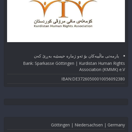
یارمەتی ماڵییەکان بۆ ئەو ژماره حیسێبە بەڕێ کەن
Bank: Sparkasse Göttingen | Kurdistan Human Rights
Association (KMMK) e.V
IBAN:DE37260500010056092380
Göttingen | Niedersachsen | Germany