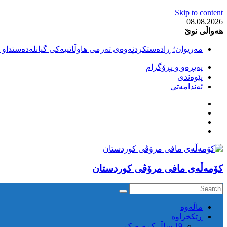
Skip to content
08.08.2026
هەواڵی نوێ
مەریوان؛ ڕادەستکردنەوەی تەرمی هاوڵاتییەکی گیانلەدەستداو ل
سەقز؛ بێهزاد ڕەسووڵی بەندکراوی سیاسی کورد ژیانی لە مەتر
پەیڕەو و پڕۆگرام
سەقز؛ دەسبەسەری دوو گەنج لەلایەن هێزە ئەمنییەکانی ڕێژیمی
پێوەندی
کوژرانی هاوڵاتییەکی خەڵکی سەردەشت لە کاتی کۆڵبەری لە نا
ئەندامەتی
مەریوان و ڕوانسەر؛ کوژرانی دوو هاوڵاتی لە کاتی کۆڵبەریدا 
كۆمه‌ڵه‌ی مافی مرۆڤی کوردستان
ماڵه‌وه‌
ڕێکخراوە
19 ساڵ ک م م ک