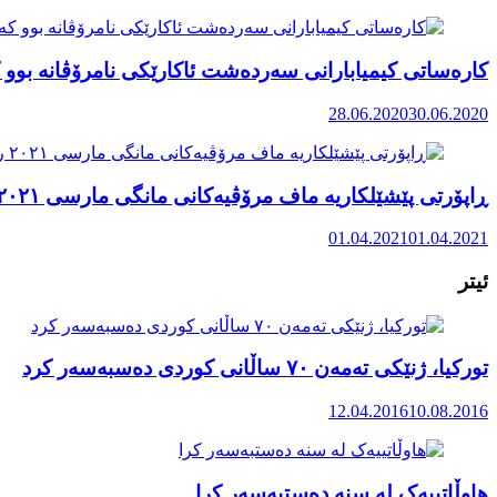
کارەساتی کیمیابارانی سەردەشت ئاکارێکی نامرۆڤانە بوو ک
28.06.2020
30.06.2020
ڕاپۆرتی پێشێلکاریە ماف مرۆڤیەکانی مانگی مارسی ٢٠٢١ رۆژهەڵاتی کوردستان
01.04.2021
01.04.2021
ئیتر
تورکیا، ژنێکی تەمەن ۷۰ ساڵانی کوردی دەسبەسەر کرد
12.04.2016
10.08.2016
هاوڵاتییەک له سنە دەستبەسەر کرا