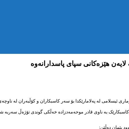
 لایەن هێزەکانی سپای پاسدارانەوە
ای پاسدارانی کۆماری ئیسلامی لە پەلامارێکدا بۆ سەر کاسبکاران و کۆڵبەران ل
اسبکارێک بە ناوی قادر موحەمەدزادە خەڵکی گوندی تۆژەڵ سەربە شار