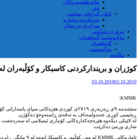
مادە هۆشبەرەکان
ئیتر
بانکی گیراوانی سیاسی
سزاداروی سێدارە
سزادراو بە زیندان
تیرۆری دەوڵەتی
دۆکیومێنت/ گەواهیدان
گەواهیدان
دۆکیومێنت
ماڵەوە
کوژران و بریندارکردنی کاسبکار و کۆڵبەران لە
03.10.2019
03.10.2019
KMMK:
سێشەمە ۹ی ڕەزبەری ۲۷۱۹ی کوردی هێزەکانی سپ
ڕەئیسی کوڕی عەبدولمەناف بە تەقەی ڕاستەوخۆ دەکۆژن.
لە لاێیکی دیکەوە هێزەچەکدارەکانی کۆماری ئیسلامی لە سەردەشت ک
شاری ورمێ دەکرێت.
ئامارەکانی KMMK لە مەڕ کۆڵبەر و کاسبکارانەوە لە ۹ مانگی ڕابردوود پێمان دەڵێن: