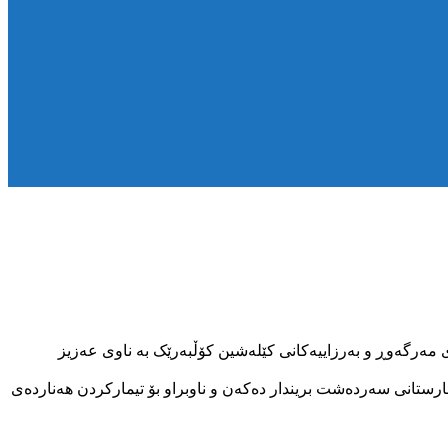
ە ناوچەی مەرگەوڕ و بەرزاییەکانی کێلەشین کۆڵبەرێک بە ناوی عەزیز
ستانی سەردەشت بریندار دەکەن و ناوبراو بۆ تیمارکردن هەناردەی