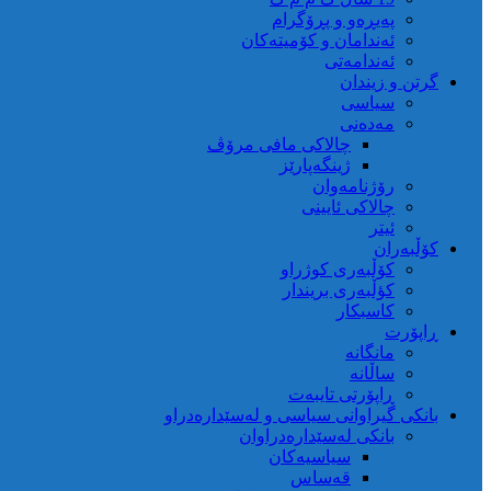
پەیڕەو و پڕۆگرام
ئەندامان و کۆمیتەکان
ئەندامەتی
گرتن و زیندان
سیاسی
مەدەنی
چالاکی مافی مرۆڤ
ژینگەپارێز
رۆژنامەوان
چالاکی ئایینی
ئیتر
کۆڵبەران
کۆڵبەری کوژراو
کؤڵبەری بریندار
کاسبکار
ڕاپۆرت
مانگانە
ساڵانە
ڕاپۆرتی تایبەت
بانکی گیراوانی سیاسی و لەسێدارەدراو
بانکی لەسێدارەدراوان
سیاسیەکان
قەساس