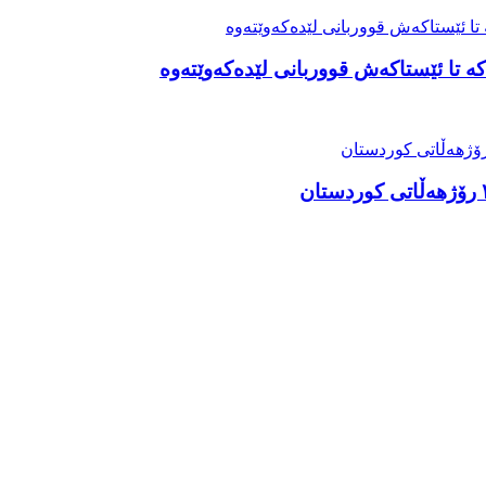
ە تا ئێستاکەش قووربانی لێدەکەوێتەوە