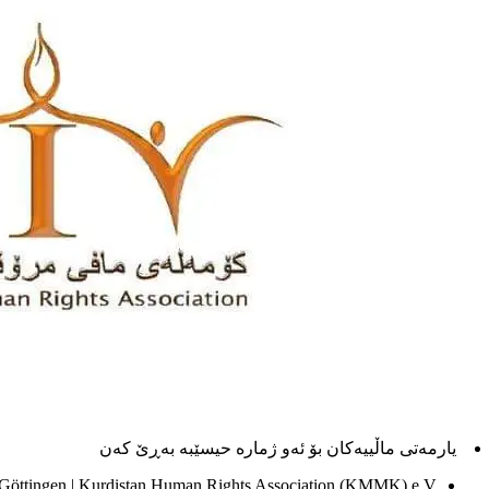
یارمەتی ماڵییەکان بۆ ئەو ژماره حیسێبە بەڕێ کەن
 Göttingen | Kurdistan Human Rights Association (KMMK) e.V