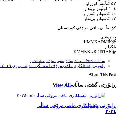
٥۳ کۆڵبەر کوژراو
۱۰٤ کۆڵبەر بریندار
۱۰ کاسبکار کوژراو
۱۲ کاسبکار بریندار
کۆمەڵەی مافی مرۆڤی کوردستان
پەیوەندی
@KMMKADMIN
تلگرام
@KMMKKURDISTAN
← Previous
سنە/دیسان پەتی سێدارە هەڵخرا
راپۆرتی پێشێلكاری مافی مرۆڤ له‌ مانگی سێپتەمبەری ٢٠١٩
→
Share This Post:
ڕاپۆڕتی گشتی ساڵانه
View All
ڕاپۆرتی پێشێلکاری مافی مرۆڤی ساڵی
٢٠٢٤