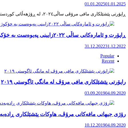
01.01.2025
01.01.2025
ڕاپۆرت و ئامارەکانی ساڵی ٢٠٢٢زایینی پەیوەست بە خۆکوژی منداڵان لە کوردستان
31.12.2022
31.12.2022
Popular
Recent
راپۆرتی پێشێلكاری مافی مرۆڤ له‌ مانگی ئاگوستی ٢٠١٩
03.09.2019
04.09.2020
رۆژی جیهانی مافەکانی مرۆڤ، هاوکات پێشێلکاری ڕادەبەد
10.12.2019
04.09.2020