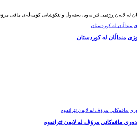
ەری مافەکانی مرۆڤ لە لایەن ئێرانەوە