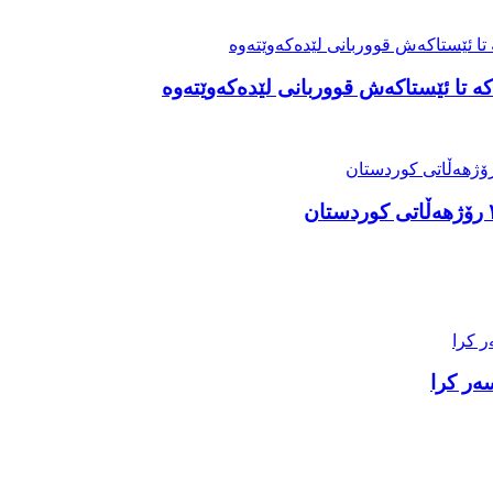
ە تا ئێستاکەش قووربانی لێدەکەوێتەوە
ەر کرا