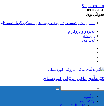
Skip to content
08.08.2026
هەواڵی نوێ
مەریوان؛ ڕادەستکردنەوەی تەرمی هاوڵاتییەکی گیانلەدەستداو ل
سەقز؛ بێهزاد ڕەسووڵی بەندکراوی سیاسی کورد ژیانی لە مەتر
پەیڕەو و پڕۆگرام
سەقز؛ دەسبەسەری دوو گەنج لەلایەن هێزە ئەمنییەکانی ڕێژیمی
پێوەندی
کوژرانی هاوڵاتییەکی خەڵکی سەردەشت لە کاتی کۆڵبەری لە نا
ئەندامەتی
مەریوان و ڕوانسەر؛ کوژرانی دوو هاوڵاتی لە کاتی کۆڵبەریدا 
كۆمه‌ڵه‌ی مافی مرۆڤی کوردستان
ماڵه‌وه‌
ڕێکخراوە
19 ساڵ ک م م ک