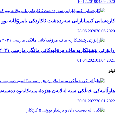
10.12.2019
04.09.2020
کارەساتی کیمیابارانی سەردەشت ئاکارێکی نامرۆڤانە بوو ک
28.06.2020
30.06.2020
ڕاپۆرتی پێشێلکاریە ماف مرۆڤیەکانی مانگی مارسی ٢٠٢١ رۆژهەڵاتی کوردستان
01.04.2021
01.04.2021
ئیتر
هاوڵاتیەکی خەڵکی سنە لەلایەن هێزەئەمنیەکانەوە دەسبەس
30.01.2022
30.01.2022