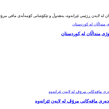
ەری مافەکانی مرۆڤ لە لایەن ئێرانەوە