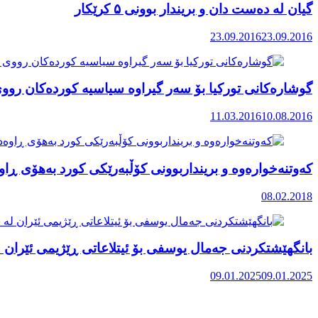
گیان له‌ ده‌ست دان و بریندار بوونی ۵ كرێكار
23.09.2016
23.09.2016
گوشارەکانی تورکیا بۆ سەر گیراوە سیاسیە کوردەکان رووی 
11.03.2016
10.08.2016
کەوتنەخوارەوە و برینداربوونی کۆڵبەرێکی کورد بەهۆی ڕاو
08.02.2018
بانگهێشتکردنی جەمال یوسفی بۆ ئیتلاعاتی ڕێژیمی ئێران 
09.01.2025
09.01.2025