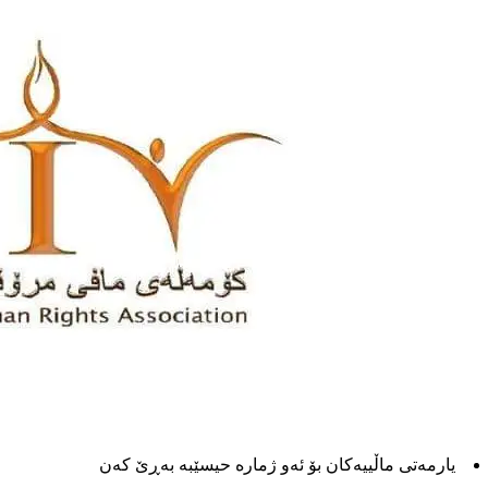
یارمەتی ماڵییەکان بۆ ئەو ژماره حیسێبە بەڕێ کەن