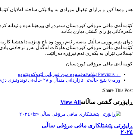
هەر وەها کوڕ و برازای ئێقباڵ مورادی بە پیلانێکی ساختە لەلایان کۆم
کۆمەڵەی مافی مرۆڤی کوردستان سەرەڕای بیرهێنانەوە و ئیدانە کرد
بکەرەکانی بۆ رای گشتی دیاری بکات.
دوای تێپەربوونی ساڵێک بەسەر ئەم رووداوە ناخ هەژێنەدا هێشتا کار
کۆمەڵەی مافی مرۆڤی کوردستان هاوکات لەگەڵ بەرز نرخادنی یادی ه
ئیسلامی ئێران بە بکەری ئەم تیرۆرە دەزانێت.
کۆمەڵەی مافی مرۆڤی کوردستان
← Previous
ئیلام/تەقینەوە مین قوربانی لێدەکەوێتەوە
ورمێ/ پێنج حاڵه‌تی ئازاردانی منداڵ و ۲۸ حاڵه‌تی توندوتیژی دژی ژنان تۆمار كران
Share This Post:
ڕاپۆڕتی گشتی ساڵانه
View All
ڕاپۆرتی پێشێلکاری مافی مرۆڤی ساڵی
٢٠٢٤