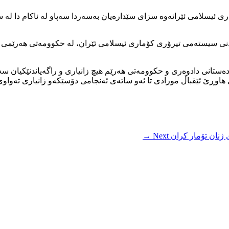
اری ئیسلامی ئێرانەوە سزای سێدارەیان بەسەردا سەپاو لە ئاکام دا لە س
نی سیستەمی تیرۆری کۆماری ئیسلامی ئێران، لە حکوومەتی هەرێمی ک
بەدەستانی دادوەری و حکوومەتی هەرێم هیچ زانیاری و راگەیاندنێکیان
اوڕێ ئێقباڵ مورادی تا ئەو ساتەی ئەنجامی دۆسێکەو زانیاری تەواو
Next →