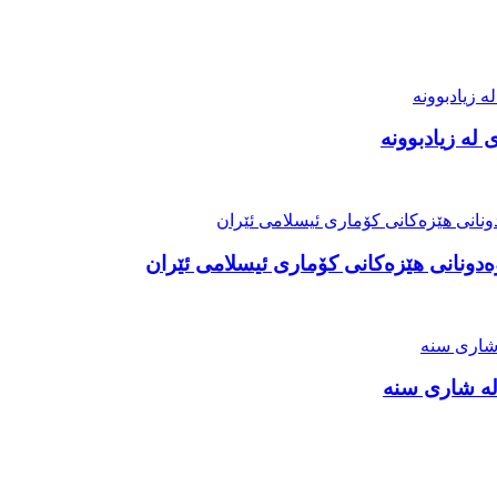
لە زیادبوونە
ەدونانی هێزەکانی کۆماری ئیسلامی ئێران
لە شاری سنه