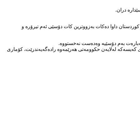
ێدارە دران.
وردستان داوا دەکات بەزووترین کات دۆسێی ئەم تیرۆرە و
 سەبارەت بەم دۆسێیە وەدەست نەخستووە.
ی کەیسەکە لەلایەن حکوومەتی هەرێمەوە رادەگەیەندرێت، کۆماری