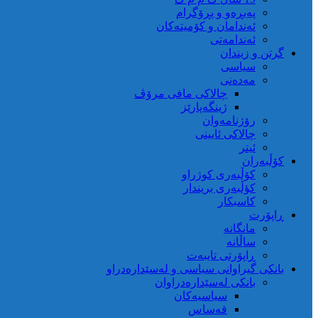
پەیڕەو و پڕۆگرام
ئەندامان و کۆمیتەکان
ئەندامەتی
گرتن و زیندان
سیاسی
مەدەنی
چالاکی مافی مرۆڤ
ژینگەپارێز
رۆژنامەوان
چالاکی ئایینی
ئیتر
کۆڵبەران
کۆڵبەری کوژراو
کؤڵبەری بریندار
کاسبکار
ڕاپۆرت
مانگانە
ساڵانە
ڕاپۆرتی تایبەت
بانکی گیراوانی سیاسی و لەسێدارەدراو
بانکی لەسێدارەدراوان
سیاسیەکان
قەساس