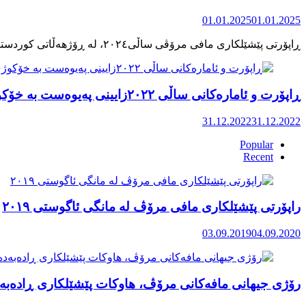
01.01.2025
01.01.2025
ڕاپۆرت و ئامارەکانی ساڵی ٢٠٢٢زایینی پەیوەست بە خۆکوژی منداڵان لە کوردستان
31.12.2022
31.12.2022
Popular
Recent
راپۆرتی پێشێلكاری مافی مرۆڤ له‌ مانگی ئاگوستی ٢٠١٩
03.09.2019
04.09.2020
رۆژی جیهانی مافەکانی مرۆڤ، هاوکات پێشێلکاری ڕادەبەد