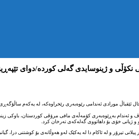
 نکۆڵی و ژینوسایدی گەلی کوردە/دوای تێپەڕین
ئێقباڵ مورادی ئەندامی رێوەبەری رێخراوەکە، لە یەکەم ساڵۆگەڕی ت
 و ئەندام بەڕێوەبەری کۆمەڵەی مافی مرۆڤی کوردستان، باوکی زیندا
و و ژیانی خۆی بۆ داهاتووی گەلەکەی تەرخان کرد.
لانی تیرۆر و لە ئاکام دا لە یەکێک لەو هەوڵانەی بۆ کوشتنی درا، گیا