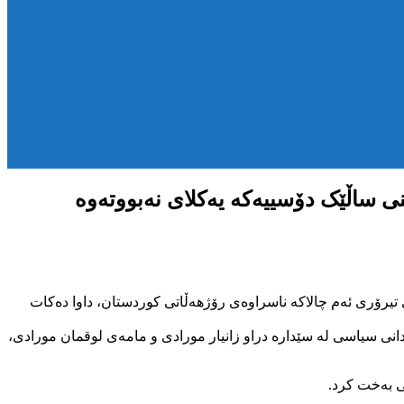
ی ساڵێک دۆسییەکە یەکلای نەبووتەوە
یرۆری ئەم چالاکە ناسراوەی رۆژهەڵاتی کوردستان، داوا دەکات
نی سیاسی لە سێدارە دراو زانیار مورادی و مامەی لوقمان مورادی،
نی بەخت کرد.