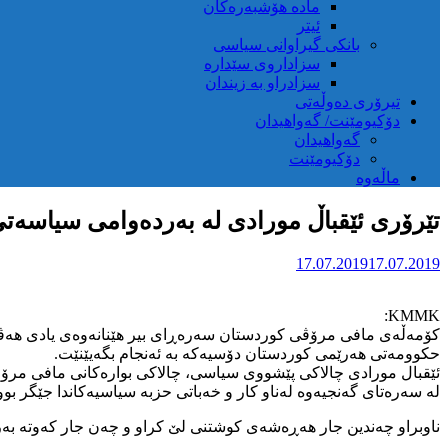
مادە هۆشبەرەکان
ئیتر
بانکی گیراوانی سیاسی
سزاداروی سێدارە
سزادراو بە زیندان
تیرۆری دەوڵەتی
دۆکیومێنت/ گەواهیدان
گەواهیدان
دۆکیومێنت
ماڵەوە
تێرۆری ئێقباڵ مورادی لە بەردەوامی سیاسەتی
17.07.2019
17.07.2019
KMMK:
کۆمەڵەی مافی مرۆڤی کوردستان سەرەڕای بیر هێنانەوەی یادی هەڤال 
حکوومەتی هەرێمی کوردستان دۆسیەکە بە ئەنجام بگەیێنێت.
ئێقبال مورادی چالاکی پێشووی سیاسی، چالاکی بوارەکانی مافی مرۆڤ
لە سەرەتای گەنجیەوە لەناو کار و خەباتی حزبە سیاسیەکاندا جێگر بو
ناوبراو چەندین جار هەڕەشەی کوشتنی لێ کراو و چەن جار کەوتە بەر پی