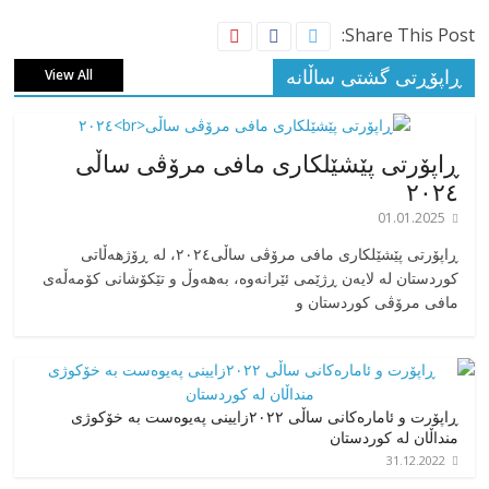
Share This Post:
ڕاپۆڕتی گشتی ساڵانه
View All
ڕاپۆرتی پێشێلکاری مافی مرۆڤی ساڵی
٢٠٢٤
01.01.2025
‎ڕاپۆرتی پێشێلکاری مافی مرۆڤی ساڵی٢٠٢٤، له ڕۆژهەڵاتی
کوردستان له لایەن ڕژێمی ئێرانەوە، بە‎هەوڵ و تێکۆشانی کۆمەڵەی
مافی مرۆڤی کوردستان و
ڕاپۆرت و ئامارەکانی ساڵی ٢٠٢٢زایینی پەیوەست بە خۆکوژی
منداڵان لە کوردستان
31.12.2022