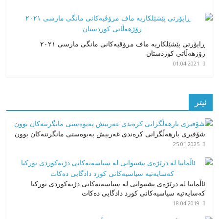
ڕاپۆرتی پێشێلکاریە ماف مرۆڤیەکانی مانگی مارسی ٢٠٢١
رۆژهەڵاتی کوردستان
01.04.2021
ئیتر
شۆفیری بارهەڵگرانی کرەندی غەربیش پەیوەستی مانگرتنەکان بوون
25.01.2025
ئاڵمانیا لە درێژەی پشتیوانی لە سیاسەتەکانی دژبەکوردی تورکیا
کەسایەتیە سیاسیەکانی کورد دادگایی دەکات
18.04.2019