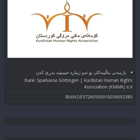
یارمەتی ماڵییەکان بۆ ئەو ژماره حیسێبە بەڕێ کەن
Bank: Sparkasse Göttingen | Kurdistan Human Rights
Association (KMMK) e.V
IBAN:DE37260500010056092380