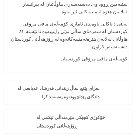
سێیەمین ڕووداوی دەسبەسەری هاوڵاتیان لە پیرانشار
لەلایەن هێزە ئەمنییەکانی ئێرانەوە.
بەپێی داتاکانی ناوەندی ئاماری کۆمەڵەی مافی مرۆڤی
کوردستان لە سەرەتای ساڵی نوێی زاینییەوە نا ئێستە ۸۲
هاوڵاتی لەلایەن هێزەئەمنییەکانەوە لە ڕۆژهەڵاتی کوردستان
دەسبەسەر کراون.
کۆمەڵەی مافی مرۆڤی کوردستان
سزای پێنج ساڵ زیندانی فەرشاد عەباسی لە
دادگای پێداچوونەوە پەسەند کرا
خۆکوژی کچێکی مێرمنداڵی ئیلامی لە
ڕۆژهەڵاتی کوردستان