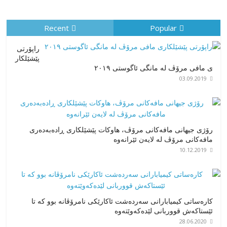
Recent
Popular
راپۆرتی
پێشێلكار
ی مافی مرۆڤ له‌ مانگی ئاگوستی ٢٠١٩
03.09.2019
رۆژی جیهانی مافەکانی مرۆڤ، هاوکات پێشێلکاری ڕادەبەدەری
مافەکانی مرۆڤ لە لایەن ئێرانەوە
10.12.2019
کارەساتی کیمیابارانی سەردەشت ئاکارێکی نامرۆڤانە بوو کە تا
ئێستاکەش قووربانی لێدەکەوێتەوە
28.06.2020