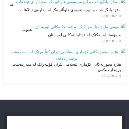
س
ەقز؛ بانگهێشت و لێپرسینەوەی هاوڵاتییەک لە ئیدارەی ئیتلاعات
24.01.2023
نەبونی
مامۆستا لە یەکێک لە قوتابخانەکانی لورستان
28.09.2019
هێزە سنوریەکانی کۆماری ئیسلامی ئێران کۆڵبەرێک لە سەردەشت
بریندار دەکەن
29.12.2017