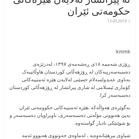
حکومەتی ئێران
13.03.2019
kmmk:
ڕۆژی شەممە ۱۸ی ڕەشەمەی ۱۳۹۷، لەدرێژەی
دەسبەسەرییەکان لە ڕۆژهەڵاتی کوردستان هاوڵاتییەک
بەناوی عەبدولسەلام حسێنی لەلایەن هێزە ئەمنییەکانی
کۆماری ئیسلامی لە شاری پیرانشار لە ڕۆژهەڵاتی کوردستان
دەسبەسەر کرا.
بەگوێرەی هەواڵەکە ،هێزە ئەمنییەکانی حکوومەتی ئێران
بەپێ هەبوونی مۆڵەتی دەسبەسەری، ناوبراویان دەسبەسەر و
بۆ شوێنێکی نادیار گواستەوە.
شیاوی بیرهێنانەوەیە ، لەماوەی حەوتووی هەبووو ئەمە