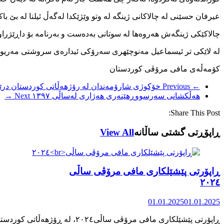
عیرفان حسێنی لە چالاکانی ژینگە لە وتو وێژێکدا لەگەڵ ئیلنا لە بێ با
چالاکێکی ژینگەش هەروەها لە سوتانی بەدەست و بەرنامە بۆ داڕێژرا
لە لاێکی تر ئیسماعیل مەنوچێهری سەرۆکی ئیدارەی سروشتی مەریوان کوتویە ۹۰ ٪سوتانی دارستانەکان بە دەست و بەرنامە 
کۆمەڵەی مافی مرۆڤی کوردستان
← Previous
خۆکوژی شارۆمەندان لە رۆژهەڵاتی کوردستان درێ
هەڵکشانی سەرسووڕهێنەری هەژاری لەساڵی ۱۳۹۷
Next →
Share This Post:
ڕاپۆڕتی گشتی ساڵانه
View All
ڕاپۆرتی پێشێلکاری مافی مرۆڤی ساڵی
٢٠٢٤
01.01.2025
01.01.2025