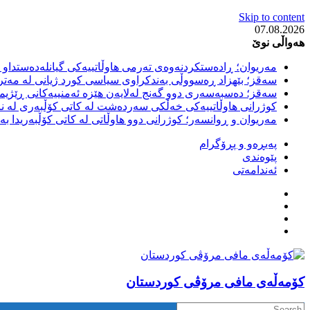
Skip to content
07.08.2026
هەواڵی نوێ
مەریوان؛ ڕادەستکردنەوەی تەرمی هاوڵاتییەکی گیانلەدەستداو ل
سەقز؛ بێهزاد ڕەسووڵی بەندکراوی سیاسی کورد ژیانی لە مەتر
سەقز؛ دەسبەسەری دوو گەنج لەلایەن هێزە ئەمنییەکانی ڕێژیمی
کوژرانی هاوڵاتییەکی خەڵکی سەردەشت لە کاتی کۆڵبەری لە نا
مەریوان و ڕوانسەر؛ کوژرانی دوو هاوڵاتی لە کاتی کۆڵبەریدا 
پەیڕەو و پڕۆگرام
پێوەندی
ئەندامەتی
كۆمه‌ڵه‌ی مافی مرۆڤی کوردستان