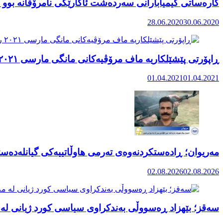
کارەساتی کیمیابارانی سەردەشت ئاکارێکی نامرۆڤانە بوو ک
28.06.2020
30.06.2020
ڕاپۆرتی پێشێلکاریە ماف مرۆڤیەکانی مانگی مارسی ٢٠٢١ رۆژهەڵاتی کوردستان
01.04.2021
01.04.2021
مەریوان؛ ڕادەستکردنەوەی تەرمی هاوڵاتییەکی گیانلەدەستد
02.08.2026
02.08.2026
سەقز؛ بێهزاد ڕەسووڵی بەندکراوی سیاسی کورد ژیانی لە 