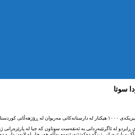
دا سوتا
 هەزار هیکتار لە دارستانەکانی دەوروبەری مەریوان لە ۹ ڕۆژی ڕابردو لە ئاگرتێبەردانی بە ئەنقەست س
ک و پارێزەرانی ژینگە دەکوژێنەرێنەوە بەڵام هەر جار لە لایەن دار و