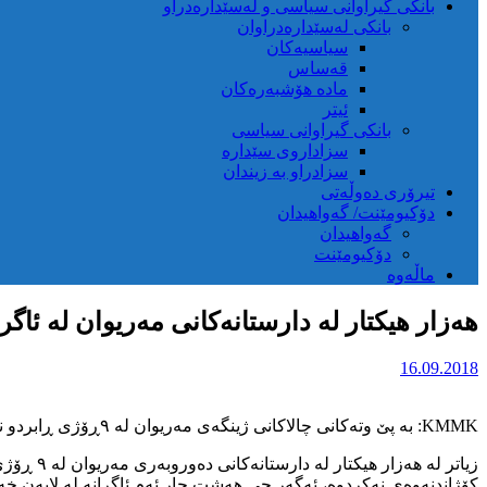
بانکی گیراوانی سیاسی و لەسێدارەدراو
بانکی لەسێدارەدراوان
سیاسیەکان
قەساس
مادە هۆشبەرەکان
ئیتر
بانکی گیراوانی سیاسی
سزاداروی سێدارە
سزادراو بە زیندان
تیرۆری دەوڵەتی
دۆکیومێنت/ گەواهیدان
گەواهیدان
دۆکیومێنت
ماڵەوە
هەزار هیکتار لە دارستانەکانی مەریوان لە ئاگر
16.09.2018
‌KMMK: بە پێ وتەکانی چالاکانی ژینگەی مەریوان لە ۹ڕۆژی ڕابردو نیزیکەی ۱۰۰۰ هیکتار لە دارستانەکانی مەریوان لە ڕۆژهەڵاتی کوردستان لە ناوچون.
زیاتر لە
کۆژاندنەوەی نەکردوە، ئەگەر چی هەشت جار ئەم ئاگرانە لە لایەن خەڵ