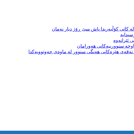
ە کاتی کۆڵبەریدا پاش سێ ڕۆژ دیار نەمان
سیدایە
 ئێرانەوە
وچە سنوورییەکانی هەورامان
بە تەقەی هێزەکانی هەنگی سنوور لە ماوەی حەوتوویەکدا