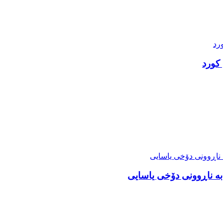
کورد
 بە ناڕوونی دۆخی یاسایی