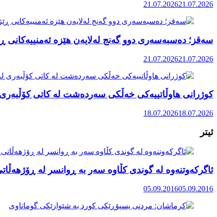
21.07.2026
21.07.2026
سەقز؛ دەسبەسەری دوو گەنج لەلایەن هێزە ئەمنییەکانی ڕێ
21.07.2026
21.07.2026
کوژرانی هاوڵاتییەکی خەڵکی سەردەشت لە کاتی کۆڵبەری ل
18.07.2026
18.07.2026
ئیتر
ئاگرکەوتنەوە لە گوندی کڵاوە سەر بە ڕوانسر لە ڕۆژهەڵات
05.09.2016
05.09.2016