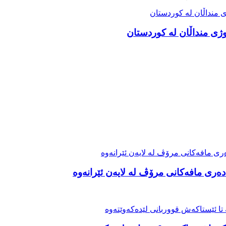
ەری مافەکانی مرۆڤ لە لایەن ئێرانەوە