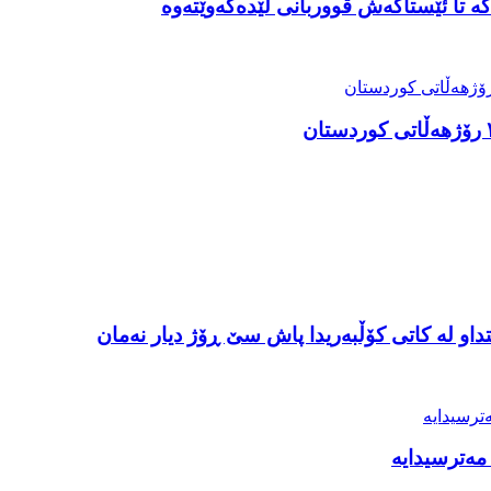
ە تا ئێستاکەش قووربانی لێدەکەوێتەوە
او لە کاتی کۆڵبەریدا پاش سێ ڕۆژ دیار نەمان
مەترسیدایە