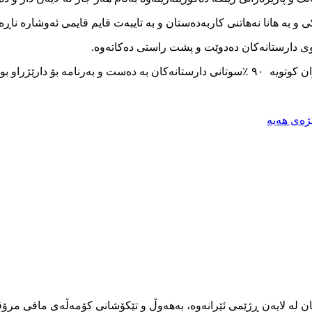
کی و بە هانا نەهاتنی کاربەدەستان و بە تایبەت قایم قایمی ئەوشارە ناڕ
وی دارستانەکان دەدوێت و پشت راستی دەکاتەوە.
بۆ دارێژراو بوە.
ژەی هەیە