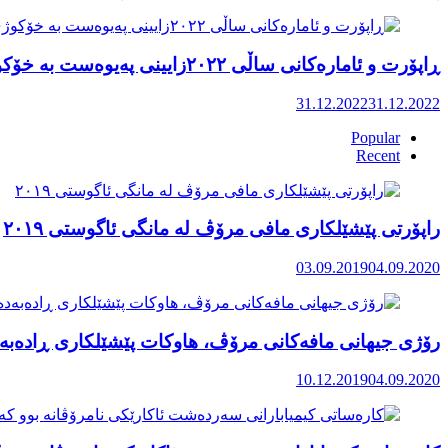
ڕاپۆرت و ئامارەکانی ساڵی ٢٠٢٢زایینی پەیوەست بە خۆکوژی منداڵان لە کوردستان
31.12.2022
31.12.2022
Popular
Recent
راپۆرتی پێشێلكاری مافی مرۆڤ له‌ مانگی ئاگوستی ٢٠١٩
03.09.2019
04.09.2020
رۆژی جیهانی مافەکانی مرۆڤ، هاوکات پێشێلکاری ڕادەبەد
10.12.2019
04.09.2020