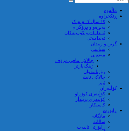
ماڵه‌وه‌
ڕێکخراوە
19 ساڵ ک م م ک
پەیڕەو و پڕۆگرام
ئەندامان و کۆمیتەکان
ئەندامەتی
گرتن و زیندان
سیاسی
مەدەنی
چالاکی مافی مرۆڤ
ژینگەپارێز
رۆژنامەوان
چالاکی ئایینی
ئیتر
کۆڵبەران
کۆڵبەری کوژراو
کؤڵبەری بریندار
کاسبکار
ڕاپۆرت
مانگانە
ساڵانە
ڕاپۆرتی تایبەت