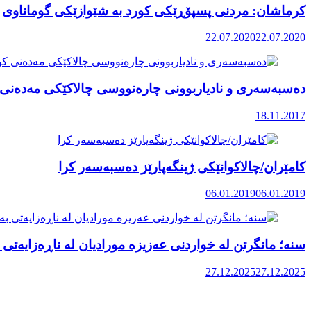
کرماشان: مردنی پسپۆڕێکی کورد بە شێوازێکی گوماناوی
22.07.2020
22.07.2020
دەسبەسەری و نادیاربوونی چارەنووسی چالاکێکی مەدەنی 
18.11.2017
کامێران/چالاکوانێکی ژینگەپارێز دەسبەسەر کرا
06.01.2019
06.01.2019
سنه؛ مانگرتن لە خواردنی عەزیزە مورادیان لە ناڕەزایەتی
27.12.2025
27.12.2025