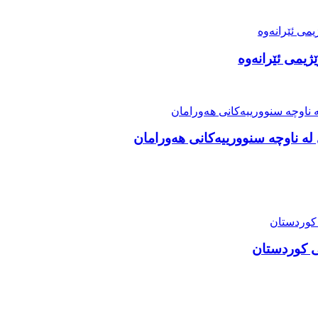
ژیمی ئێرانەوە
ە ناوچە سنوورییەکانی هەورامان
ی کوردستان