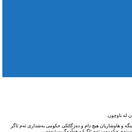
وتاون کە جیا لە پارێزەرانی ژینگە و هاوشاریان هیچ دام و دەزگاێکی حکومی بەشداری ئەم ئاگر
 دەستەی حکومەت ئەم ئاگرانە هەڵدەگریسێنەوە.