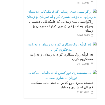
18.12.2019
ڕاگواستنی سێ زیندانی کە قامکەکانی دەستیان
پەڕێنراوە لە دۆخی بێبەری کراو لە دەرمان بۆ
زیندان
14.08.2025
۱۵ کۆڵبەر وکاسبکاری کورد بە زیندان و غەرامە
مەحکووم کران
24.10.2018
دەستبەسەری دوو کەس لە ئەندامانی مەکتەب
قورئان لە شاری مەهاباد
11.05.2020