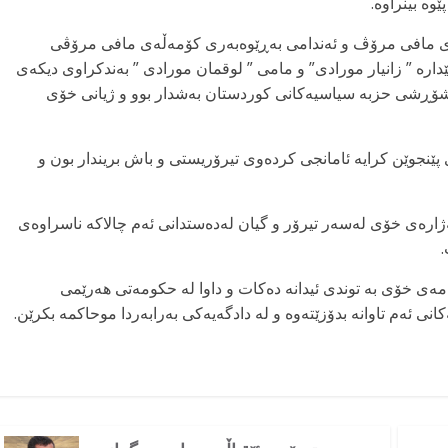
ە بینراوە.
اری مافی مرۆڤ و ئەندامی بەڕێوەبەری کۆمەڵەی مافی مرۆڤی
رە ” زانیار مورادی” و مامی ” لوقمان مورادی ” بەندکراوی دیکەی
ە شۆڕشی حزبە سیاسیەکانی کوردستان بەشدار بوو و ژیانی خۆی
 لە ساڵی ۱۳۸۷ لە نزیک شاری پێنجوێن کرایە ئامانجی کردەوی تیرۆریستی و باش بریندار بون و
ەی خۆی لەسەر تیرۆر و گیان لەدەستدانی ئەم چالاکە ناسراوەی
ی خۆی بە توندی ئیدانە دەکات و داوا لە حکومەتی هەرێمی
ی ئەم تاوانە بدۆزێتەوە و لە دادگەیەکی بەرابەردا موحاکمە بکرێن.