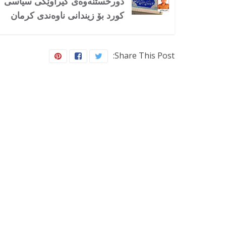
دورخستنەوەی گیراوێکی سیاسی
کورد بۆ زیندانی ناوەندی کرمان
Share This Post: