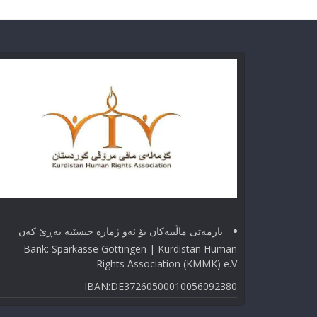
یارمەتی ماڵییەکان بۆ ئەو ژماره حیسێبە بەڕێ کەن
Bank: Sparkasse Göttingen | Kurdistan Human
Rights Association (KMMK) e.V
IBAN:DE37260500010056092380