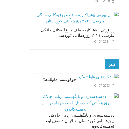
28.06.2020
ڕاپۆرتی پێشێلکاریە ماف مرۆڤیەکانی مانگی
مارسی ٢٠٢١ رۆژهەڵاتی کوردستان
01.04.2021
ئیتر
خۆکوشتنی هاوڵاتیەک
01.07.2023
دەسبەسەری و بانگهێشتی ژنانی چالاکی
ڕۆژهەڵاتی کوردستان لە لایەن دامەزڕاوە
ئەمنییەکانەوە