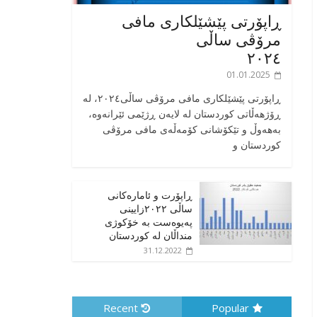
ڕاپۆرتی پێشێلکاری مافی
مرۆڤی ساڵی
٢٠٢٤
01.01.2025
‎ڕاپۆرتی پێشێلکاری مافی مرۆڤی ساڵی٢٠٢٤، له
ڕۆژهەڵاتی کوردستان له لایەن ڕژێمی ئێرانەوە،
بە‎هەوڵ و تێکۆشانی کۆمەڵەی مافی مرۆڤی
کوردستان و
ڕاپۆرت و ئامارەکانی
ساڵی ٢٠٢٢زایینی
پەیوەست بە خۆکوژی
منداڵان لە کوردستان
31.12.2022
Recent
Popular