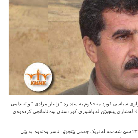
اوی سیاسی کورد مەحکوم بە سێدارە ” زانیار مرادی ” و ئەندامی
ڕێوەبەری کۆمەڵەی مافی مرۆڤی کوردستان KMMK لەشاری پێنجوێن لە باشوری کوردستان بوە ئامانجی کردەوەی
تەرمی بێگیانی ئیقباڵ مورادی لە دەوری کاتژمێر ۲۳:۳۰ سێ شەممە لە نزیک چەمی پێنجوێن ناسراوەتەوە. بە پێی