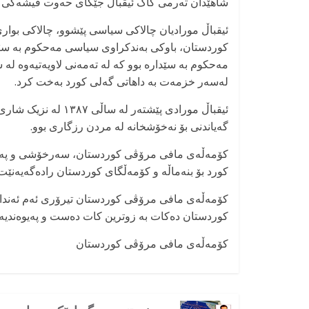
شاهێدان تەرمی کاک ئیقباڵ جێگای حەوت فیشەکی پێو
ئیقباڵ مورادیان چالاکی سیاسی پێشوو، چالاکی بو
کوردستان، باوکی بەندکراوی سیاسی مەحکوم بە سێدا
مەحکوم بە سێدارە بوو کە لە تەمەنی لاویەتیەوە ل
لەسەر خزمەت بە داهاتی گەلی کورد بەخت کرد.
ئیقباڵ مورادی پێشتەر
گەیاندنی بۆ نەخۆشخانە لە مردن رزگاری بوو.
کۆمەڵەی مافی مرۆڤی کوردستان، سەرخۆشی و پەژار
کورد بۆ بنەماڵە و کۆمەڵگای کوردستان رادەگەیەنێت.
کۆمەڵەی مافی مرۆڤی کوردستان تیرۆری ئەم ئەندامە
کوردستان دەکات بە زوترین کات دەست و پەیوەندیەکان
کۆمەڵەی مافی مرۆڤی کوردستان