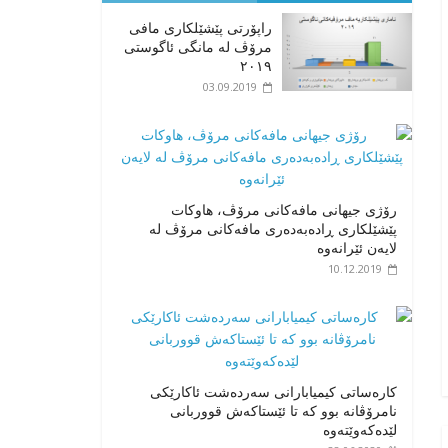
راپۆرتی پێشێلكاری مافی
مرۆڤ له‌ مانگی ئاگوستی
٢٠١٩
03.09.2019
رۆژی جیهانی مافەکانی مرۆڤ، هاوکات
پێشێلکاری ڕادەبەدەری مافەکانی مرۆڤ لە
لایەن ئێرانەوە
10.12.2019
کارەساتی کیمیابارانی سەردەشت ئاکارێکی
نامرۆڤانە بوو کە تا ئێستاکەش قووربانی
لێدەکەوێتەوە