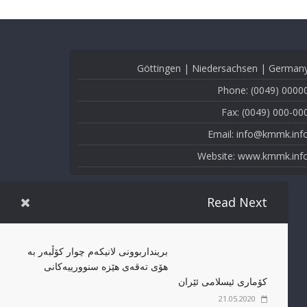
Göttingen | Niedersachsen | German
Phone: (0049) 0000
Fax: (0049) 000-00
Email: info@kmmk.inf
Website: www.kmmk.inf
Read Next
برینداربوونی لانیکەم چوار کۆڵبەر بە
هۆی تەقەی هێزە سنوورییەکانی
کۆماری ئیسلامی ئێران
21.05.2020