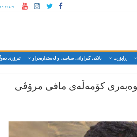
پەیڕەو و 
ڕاپۆرت
بانکی گیراوانی سیاسی و لەسێدارەدراو
تیرۆری دەوڵ
ێوەبەری کۆمەڵەی مافی مرۆڤی