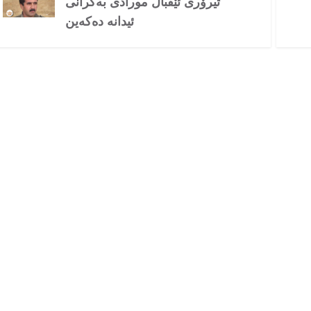
تیرۆری ئێقباڵ مورادی بەگرانی
ئیدانە دەکەین