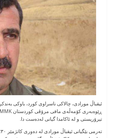
ئیقباڵ مورادی، چالاکی ناسراوی کورد، باوکی بەندکر
تیرۆریستی و لە ئاکامدا گیانی لەدەست دا.