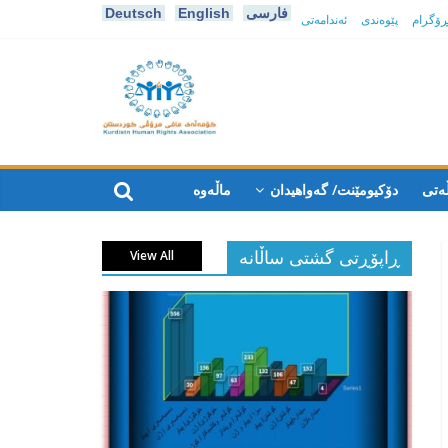
فارسی
English
Deutsch
پڕۆگرام
پێوەندی
ئەندامەتی
كۆمه‌ڵه‌ی
مافی
ەتی
دۆکیومێنت/ گەواهیدان
ماڵەوە
مرۆڤی
ڕاپۆڕتی گشتی ساڵانه
View All
کوردستان