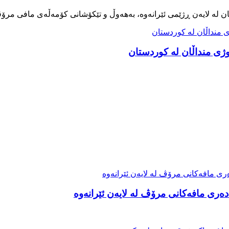
ەری مافەکانی مرۆڤ لە لایەن ئێرانەوە