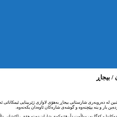
/ بیجاڕ
ن لە دەروبەری شارستانی بیجاڕ بەهۆی لاوازی ژێربینایی ئیمکاناتی ئە
ەبن بار و بنە بپێچنەوە و گوشەی شارەکان ئاوەدان بکەنەوە.
دەکاندا و کۆگا بەڕوواڵەت دڵڕفێنەکەی شاران دەبنە هۆی ڕاکێشانی دا