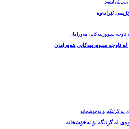
ژیمی ئێرانەوە
ە ناوچە سنوورییەکانی هەورامان
ەی لە گرتنگە بۆ نەخۆشخانە