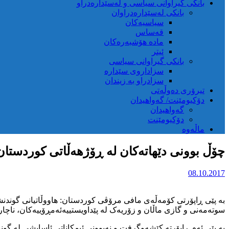
بانکی گیراوانی سیاسی و لەسێدارەدراو
بانکی لەسێدارەدراوان
سیاسیەکان
قەساس
مادە هۆشبەرەکان
ئیتر
بانکی گیراوانی سیاسی
سزاداروی سێدارە
سزادراو بە زیندان
تیرۆری دەوڵەتی
دۆکیومێنت/ گەواهیدان
گەواهیدان
دۆکیومێنت
ماڵەوە
چۆڵ بوونی دێهاتەکان لە ڕۆژهەڵاتی کوردستان 
08.10.2017
بە پێی ڕاپۆرتی کۆمەڵەی مافی مرۆڤی کوردستان: هاووڵاتیانی گوندنشی
سوتەمەنی و گازی ماڵان و زۆریەک لە پێداویستییەئەمڕۆییەکان، ناچارد
بە پێی ئەم ڕاپۆرتە کێشەوگرفت و نەبوونی ئیمکاناتی ئاسایشی لە گون