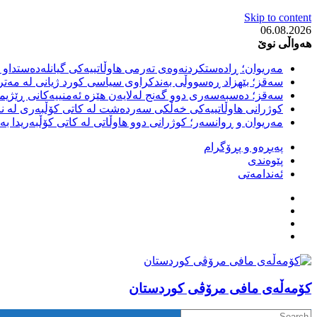
Skip to content
06.08.2026
هەواڵی نوێ
مەریوان؛ ڕادەستکردنەوەی تەرمی هاوڵاتییەکی گیانلەدەستداو ل
سەقز؛ بێهزاد ڕەسووڵی بەندکراوی سیاسی کورد ژیانی لە مەتر
سەقز؛ دەسبەسەری دوو گەنج لەلایەن هێزە ئەمنییەکانی ڕێژیمی
کوژرانی هاوڵاتییەکی خەڵکی سەردەشت لە کاتی کۆڵبەری لە نا
مەریوان و ڕوانسەر؛ کوژرانی دوو هاوڵاتی لە کاتی کۆڵبەریدا 
پەیڕەو و پڕۆگرام
پێوەندی
ئەندامەتی
كۆمه‌ڵه‌ی مافی مرۆڤی کوردستان