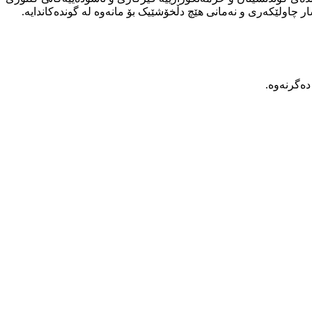
 چاولێکەری و نەمانی هێچ دڵخۆشێیک بۆ مانەوە لە گوندەکاندایە.
دەگرنەوە.