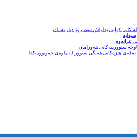
ە کاتی کۆڵبەریدا پاش سێ ڕۆژ دیار نەمان
سیدایە
 ئێرانەوە
وچە سنوورییەکانی هەورامان
بە تەقەی هێزەکانی هەنگی سنوور لە ماوەی حەوتوویەکدا