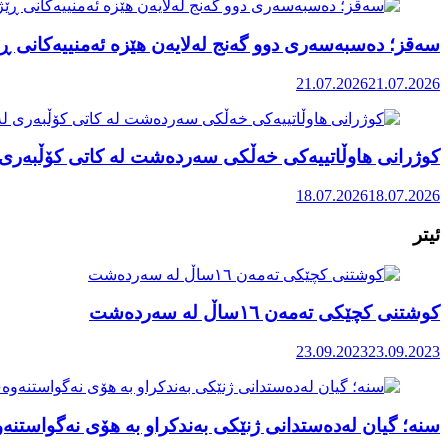
سەقز؛ دەسبەسەری دوو گەنج لەلایەن هێزە ئەمنییەکانی ڕێ
21.07.2026
21.07.2026
کوژرانی هاوڵاتییەکی خەڵکی سەردەشت لە کاتی کۆڵبەری ل
18.07.2026
18.07.2026
ئیتر
کوشتنی کچێکی تەمەن ١٦ساڵ لە سەردەشت
23.09.2023
23.09.2023
سنە؛ گیان لەدەستدانی ژنێکی بەندکراو بە هۆی نەگواستنەو