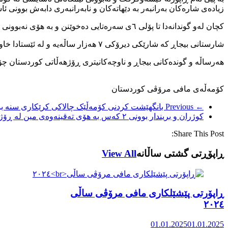
زیادەی شارەکان بەرانبەر بە دێهاتەکان و نابەرانبەری دابەش بوونی 
کچان لەو گوندانەدا تا پۆلی ٦ی سەرەتایی دەخوێنن و بە هۆی نەبوونی قوتابخانەی پلەکانی سەروەی سەرەتایی لە گوندەکادا.
شارستانی بیجاڕ کە شارێکی دیرۆکی ۷ هەزار ساڵەیە و لە ئێستادا خاوەنی ۲٥٥ گوندە کە بڕی ۲٥ گوندی چۆڵ کراوە.
هەرساڵە و گوندەکانی بیجاڕ و ناوچەکانیتری ڕۆژهەڵاتی کوردستان چ
کۆمەڵەی مافی مرۆڤی کوردستان
← Previous
بانگهێشت کردنی کۆمەڵێک چالاکی کرێکاری سنە بۆ 
کوژران و بریندار بوونی ۲ کەس بە هۆی تەقینەوەی مین لە ڕۆژهەڵاتی کوردستاندا
Share This Post:
ڕاپۆڕتی گشتی ساڵانه
View All
ڕاپۆرتی پێشێلکاری مافی مرۆڤی ساڵی
٢٠٢٤
01.01.2025
01.01.2025