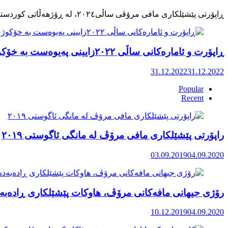
ڕاپۆرت و ئامارەکانی ساڵی ٢٠٢٢زایینی پەیوەست بە خۆکوژی منداڵان لە کوردستان
31.12.2022
31.12.2022
Popular
Recent
راپۆرتی پێشێلكاری مافی مرۆڤ له‌ مانگی ئاگوستی ٢٠١٩
03.09.2019
04.09.2020
رۆژی جیهانی مافەکانی مرۆڤ، هاوکات پێشێلکاری ڕادەبەد
10.12.2019
04.09.2020