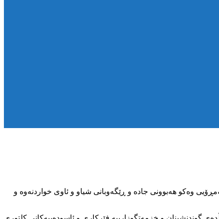
مڕۆیی وەکو هەبوونی جادە و ڕێگەوبانی شیاو و ئاوی خواردنەوە و
ڵدەی گوندنشینان و خزمەتگوزارییە فێرکاری و ئاسودەییەکانی کلتوری