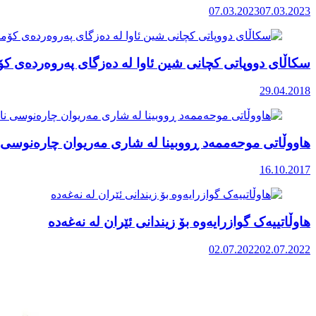
07.03.2023
07.03.2023
سکاڵای دووپاتی کچانی شین ئاوا لە دەزگای پەروەردەی کۆ
29.04.2018
هاووڵاتی موحەممەد ڕووبینا لە شاری مەریوان چارەنوسی ن
16.10.2017
هاوڵاتییەک گوازرایەوە بۆ زیندانی ئێران لە نەغەدە
02.07.2022
02.07.2022