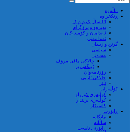
ماڵه‌وه‌
ڕێکخراوە
19 ساڵ ک م م ک
پەیڕەو و پڕۆگرام
ئەندامان و کۆمیتەکان
ئەندامەتی
گرتن و زیندان
سیاسی
مەدەنی
چالاکی مافی مرۆڤ
ژینگەپارێز
رۆژنامەوان
چالاکی ئایینی
ئیتر
کۆڵبەران
کۆڵبەری کوژراو
کؤڵبەری بریندار
کاسبکار
ڕاپۆرت
مانگانە
ساڵانە
ڕاپۆرتی تایبەت