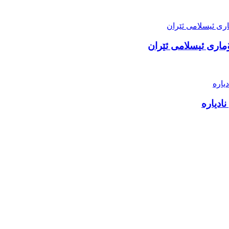
ماری ئیسلامی ئێران
ادیارە