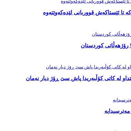
ە تا ئێستاکەش قووربانی لێدەکەوێتەوە
او لە کاتی کۆڵبەریدا پاش سێ ڕۆژ دیار نەمان
مەترسیدایە