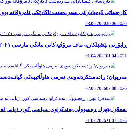
کارەساتی کیمیابارانی سەردەشت ئاکارێکی نامرۆڤانە بوو ک
28.06.2020
30.06.2020
ڕاپۆرتی پێشێلکاریە ماف مرۆڤیەکانی مانگی مارسی ٢٠٢١ رۆژهەڵاتی کوردستان
01.04.2021
01.04.2021
مەریوان؛ ڕادەستکردنەوەی تەرمی هاوڵاتییەکی گیانلەدەستد
02.08.2026
02.08.2026
سەقز؛ بێهزاد ڕەسووڵی بەندکراوی سیاسی کورد ژیانی لە 
21.07.2026
21.07.2026