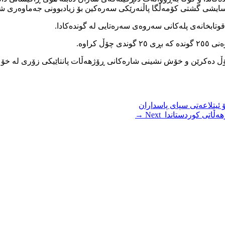
ئاسایشی گشتی کۆمەڵگا پاڵنەرێکی سەرەکین بۆ زیادبوونی جەماوەری شار
ۆڵ دەکرێن و خۆش نشینی شارەکانی ڕۆژهەڵات پانتاێیکی زۆری لە خۆ 
ئیتلاعەتی سپای پاسداران
Next →