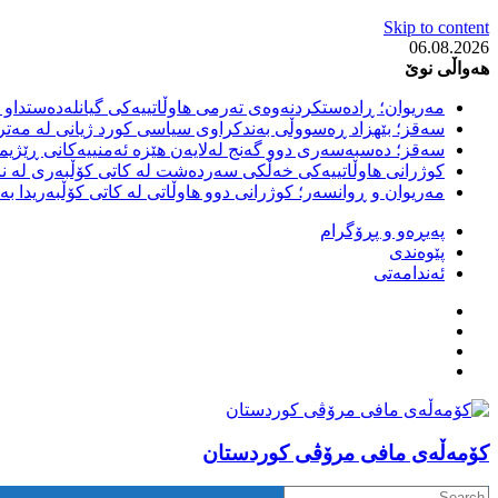
Skip to content
06.08.2026
هەواڵی نوێ
مەریوان؛ ڕادەستکردنەوەی تەرمی هاوڵاتییەکی گیانلەدەستداو ل
سەقز؛ بێهزاد ڕەسووڵی بەندکراوی سیاسی کورد ژیانی لە مەتر
سەقز؛ دەسبەسەری دوو گەنج لەلایەن هێزە ئەمنییەکانی ڕێژیمی
کوژرانی هاوڵاتییەکی خەڵکی سەردەشت لە کاتی کۆڵبەری لە نا
مەریوان و ڕوانسەر؛ کوژرانی دوو هاوڵاتی لە کاتی کۆڵبەریدا 
پەیڕەو و پڕۆگرام
پێوەندی
ئەندامەتی
كۆمه‌ڵه‌ی مافی مرۆڤی کوردستان