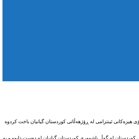
۱۳هەتاوی بنەماڵەی دوو کۆڵبەر بەتەقەی ڕاستەوخۆی هیزەکانی ئینتزامی لە ڕۆژهەڵاتی کوردستان گیانیان باخت کردوە
 کوردستان لە گەڵ باشووری کوردستان گیانیان لە دەست دابوو و بە