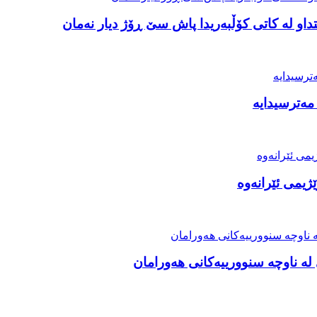
او لە کاتی کۆڵبەریدا پاش سێ ڕۆژ دیار نەمان
مەترسیدایە
ژیمی ئێرانەوە
ە ناوچە سنوورییەکانی هەورامان