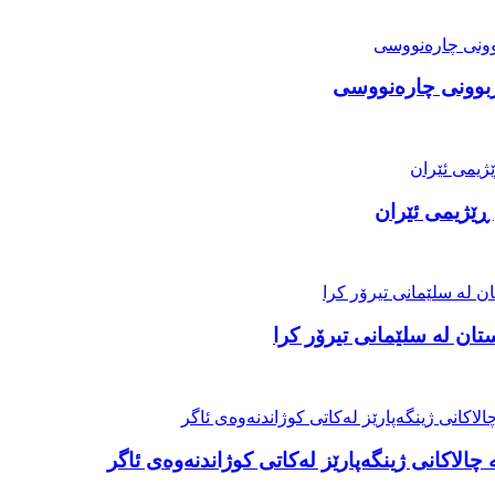
اربوونی چارەنووسی
 ڕێژیمی ئێران
ن لە سلێمانی تیرۆر کرا
الاکانی ژینگەپارێز لەکاتی کوژاندنەوەی ئاگر