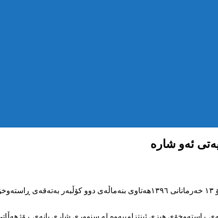
یەتی ئەو شارە
بە پێی هەواڵی گەیشتوو بە کۆمەڵەی مافی مرۆڤی کوردستان ؛ ئەمڕۆ ۱۳ خەرمانانی ۹٦
قەی ڕاستەوخۆی هیزی ئینتزامییەوە لە سنووری شاری بانەی ڕۆژهەڵاتی