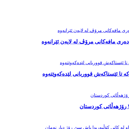
ەری مافەکانی مرۆڤ لە لایەن ئێرانەوە
ە تا ئێستاکەش قووربانی لێدەکەوێتەوە