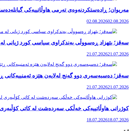
مەریوان؛ ڕادەستکردنەوەی تەرمی هاوڵاتییەکی گیانلەدەستد
02.08.2026
02.08.2026
سەقز؛ بێهزاد ڕەسووڵی بەندکراوی سیاسی کورد ژیانی لە 
21.07.2026
21.07.2026
سەقز؛ دەسبەسەری دوو گەنج لەلایەن هێزە ئەمنییەکانی ڕێ
21.07.2026
21.07.2026
کوژرانی هاوڵاتییەکی خەڵکی سەردەشت لە کاتی کۆڵبەری ل
18.07.2026
18.07.2026