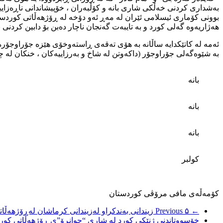
بەشداری کردنی خەڵکی شاری بانە و کۆڵبەران ، خۆپیشاندانی ناڕەزایی
بوونی کۆماری ئیسلامی ئێران لە مەڕ ئەو دۆخە لە ڕۆژهەڵاتی کوردستا
هەژاریەوە گەلی کورد و بە تایبەت گەنجان ناچار دەبن بۆ دابین کردنی ب
ئەمە لە کاتێکدایە ساڵانە بە هۆی تەقەی ڕاستەوخۆی هێزە جۆراوجۆرە
بە شێوەگەلی جۆراوجۆر (داکەوتن لە شاخ و بەرزاییەکان ، خنکان لە چۆ
بانه
بانه
بانه
کولبر
کۆمەڵەی مافی مرۆڤی کوردستان
← Previous
۵ زیندانی بەندکراو لەزیندانی کرماشان لەڕۆژهەڵاتی کوردستان دەستیان دایە مانگرتن لەخواردن
خۆسووتاندنی ژنێکی کورد لە شاری “جوانڕۆ”ی ڕۆژهەڵاتی کو