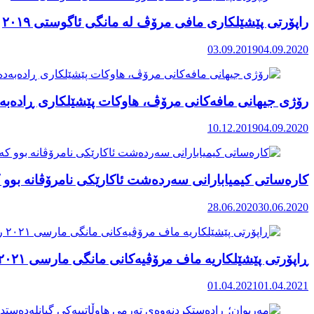
راپۆرتی پێشێلكاری مافی مرۆڤ له‌ مانگی ئاگوستی ٢٠١٩
03.09.2019
04.09.2020
رۆژی جیهانی مافەکانی مرۆڤ، هاوکات پێشێلکاری ڕادەبەد
10.12.2019
04.09.2020
کارەساتی کیمیابارانی سەردەشت ئاکارێکی نامرۆڤانە بوو ک
28.06.2020
30.06.2020
ڕاپۆرتی پێشێلکاریە ماف مرۆڤیەکانی مانگی مارسی ٢٠٢١ رۆژهەڵاتی کوردستان
01.04.2021
01.04.2021