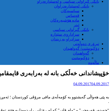
بانکی گیراوانی سیاسی و لەسێدارەدراو
بانکی لەسێدارەدراوان
سیاسیەکان
قەساس
مادە هۆشبەرەکان
ئیتر
بانکی گیراوانی سیاسی
سزاداروی سێدارە
سزادراو بە زیندان
تیرۆری دەوڵەتی
دۆکیومێنت/ گەواهیدان
گەواهیدان
دۆکیومێنت
ماڵەوە
خۆپیشاندانی خەڵکی بانە لە بەرابەری قایمقام
04.09.2017
04.09.2017
.
“حەیدەر فەرەجی” و “مام قادر” کە لە ڕۆژانی ڕابردوودا بە هۆی تە