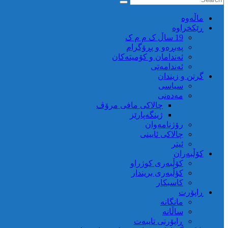
ماڵه‌وه‌
ڕێکخراوە
19 ساڵ ک م م ک
پەیڕەو و پڕۆگرام
ئەندامان و کۆمیتەکان
ئەندامەتی
گرتن و زیندان
سیاسی
مەدەنی
چالاکی مافی مرۆڤ
ژینگەپارێز
رۆژنامەوان
چالاکی ئایینی
ئیتر
کۆڵبەران
کۆڵبەری کوژراو
کؤڵبەری بریندار
کاسبکار
ڕاپۆرت
مانگانە
ساڵانە
ڕاپۆرتی تایبەت