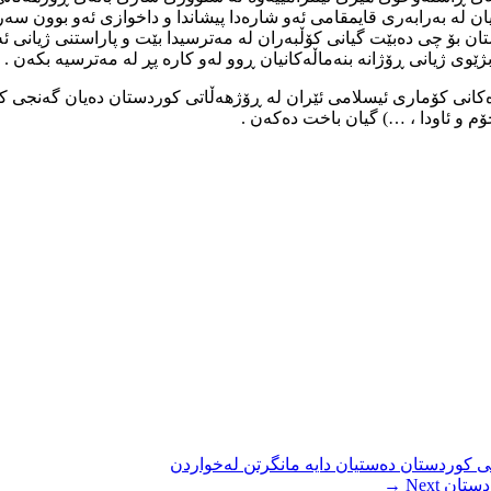
ان لە بەرابەری قایمقامی ئەو شارەدا پیشاندا و داخوازی ئەو بوون س
ن بۆ چی دەبێت گیانی کۆڵبەران لە مەترسیدا بێت و پاراستنی ژیانی ئە
ژێوی ژیانی ڕۆژانە بنەماڵەکانیان ڕوو لەو کارە پڕ لە مەترسیە بکەن .
کانی کۆماری ئیسلامی ئێران لە ڕۆژهەڵاتی کوردستان دەیان گەنجی کو
م و ئاودا ، …) گیان باخت دەکەن .
ردستان
Next →