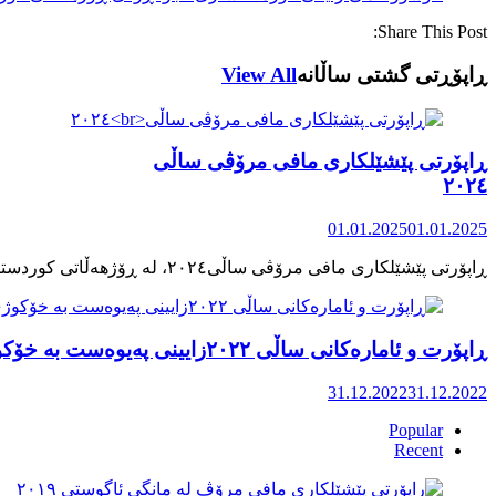
Share This Post:
ڕاپۆڕتی گشتی ساڵانه
View All
ڕاپۆرتی پێشێلکاری مافی مرۆڤی ساڵی
٢٠٢٤
01.01.2025
01.01.2025
ڕاپۆرت و ئامارەکانی ساڵی ٢٠٢٢زایینی پەیوەست بە خۆکوژی منداڵان لە کوردستان
31.12.2022
31.12.2022
Popular
Recent