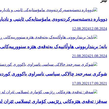
ئیتر
دووبارە دەستبەسەرکردنەوەی مامۆستایەکی ئاینیی و نادی
12.08.2024
12.08.2024
بانە؛ برینداربوونی هاوڵاتییەک بەتەقەی هێزە سنوورییەکانی
21.08.2024
21.08.2024
شوکری سەرحەد چالاکی سیاسی ناسراوی باکووری کوردستا
17.09.2021
17.09.2021
سەقز: تەقەی هێزەکانی ڕێژیمی کۆماری ئیسلامی ئێران لە چ