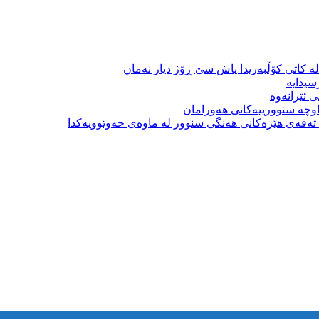
ە کاتی کۆڵبەریدا پاش سێ ڕۆژ دیار نەمان
سیدایە
 ئێرانەوە
وچە سنوورییەکانی هەورامان
بە تەقەی هێزەکانی هەنگی سنوور لە ماوەی حەوتوویەکدا