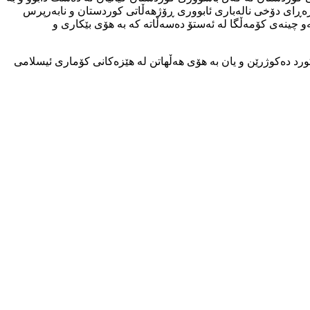
ەرەڕای دۆخی نالەباری ئابووری ڕۆژهەڵاتی کوردستان و نابەرپرس
و چینەی کۆمەڵگا لە ئەستۆ دەسەڵاتە کە بە هۆی بێکاری و
رد دەکوژرێن و یان بە هۆی هەڵهاتن لە هێزەکانی کۆماری ئیسلامی