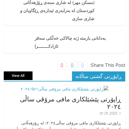
(مسکن مهر) لە شاری سنەی ڕۆژهەڵاتی
کوردستان لە بەرابەری ئیدارەی ڕێگاوبان و
شاری سازی
بەدانانی بارمتە ژنە چالاکی خەڵکی سەقز
ئازادکـــــــــرا
Share This Post:
ڕاپۆڕتی گشتی ساڵانه
View All
ڕاپۆرتی پێشێلکاری مافی مرۆڤی ساڵی
٢٠٢٤
01.01.2025
‎ڕاپۆرتی پێشێلکاری مافی مرۆڤی ساڵی٢٠٢٤، له ڕۆژهەڵاتی