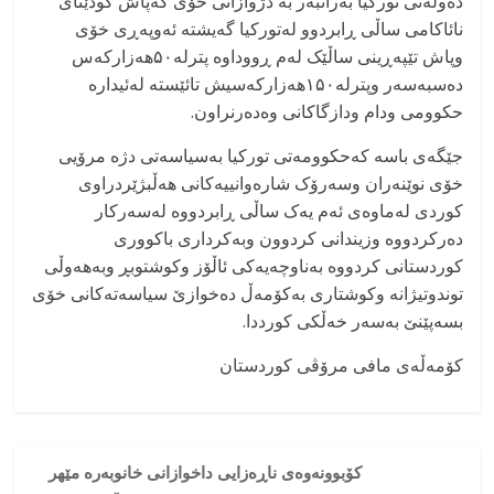
دەوڵەتی تورکیا بەرانبەر بە دژوازانی خۆی کەپاش کودێتای
نائاکامی ساڵی ڕابردوو لەتورکیا گەیشتە ئەوپەڕی خۆی
وپاش تێپەڕینی ساڵێک لەم ڕووداوە پترلە۵۰هەزارکەس
دەسبەسەر وپترلە۱۵۰هەزارکەسیش تائێستە لەئیدارە
حکوومی ودام ودازگاکانی وەدەرنراون.
جێگەی باسە کەحکوومەتی تورکیا بەسیاسەتی دژە مرۆیی
خۆی نوێنەران وسەرۆک شارەوانییەکانی هەڵبژێردراوی
کوردی لەماوەی ئەم یەک ساڵی ڕابردووە لەسەرکار
دەرکردووە وزیندانی کردوون وبەکرداری باکووری
کوردستانی کردووە بەناوچەیەکی ئاڵۆز وکوشتوبڕ وبەهەوڵی
توندوتیژانە وکوشتاری بەکۆمەڵ دەخوازێ سیاسەتەکانی خۆی
بسەپێنێ بەسەر خەڵکی کورددا.
کۆمەڵەی مافی مرۆڤی کوردستان
کۆبوونەوەی ناڕەزایی داخوازانی خانوبەرە مێهر