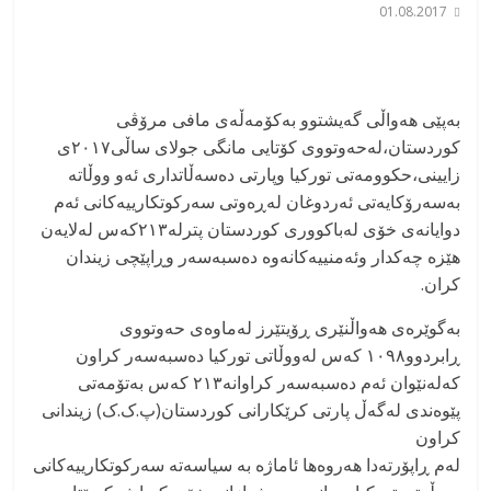
01.08.2017
بەپێی هەواڵی گەیشتوو بەکۆمەڵەی مافی مرۆڤی
کوردستان،لەحەوتووی کۆتایی مانگی جولای ساڵی۲۰۱۷ی
زایینی،حکوومەتی تورکیا وپارتی دەسەڵاتداری ئەو ووڵاتە
بەسەرۆکایەتی ئەردوغان لەڕەوتی سەرکوتکارییەکانی ئەم
دوایانەی خۆی لەباکووری کوردستان پترلە۲۱۳کەس لەلایەن
هێزە چەکدار وئەمنییەکانەوە دەسبەسەر وڕاپێچی زیندان
کران.
بەگوێرەی هەواڵنێری ڕۆیتێرز لەماوەی حەوتووی
ڕابردوو۱۰۹۸ کەس لەووڵاتی تورکیا دەسبەسەر کراون
کەلەنێوان ئەم دەسبەسەر کراوانە۲۱۳ کەس بەتۆمەتی
پێوەندی لەگەڵ پارتی کرێکارانی کوردستان(پ.ک.ک) زیندانی
کراون
لەم ڕاپۆرتەدا هەروەها ئاماژە بە سیاسەتە سەرکوتکارییەکانی