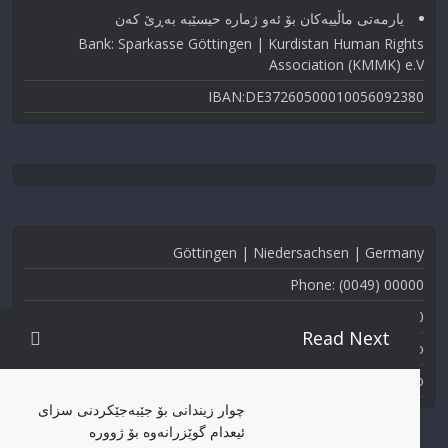
یارمەتی ماڵییەکان بۆ ئەو ژماره حیسێبە بەڕێ کەن
Bank: Sparkasse Göttingen | Kurdistan Human Rights
Association (KMMK) e.V
IBAN:DE37260500010056092380
Göttingen | Niedersachsen | Germany
Phone: (0049) 00000
Fax: (0049) 000-000
Read Next
Email: info@kmmk.info
Website: www.kmmk.info
چوار زیندانی بۆ جێبەجێکردنی سزای
ئیعدام گوێزرانه‌وه‌ بۆ ژوورە