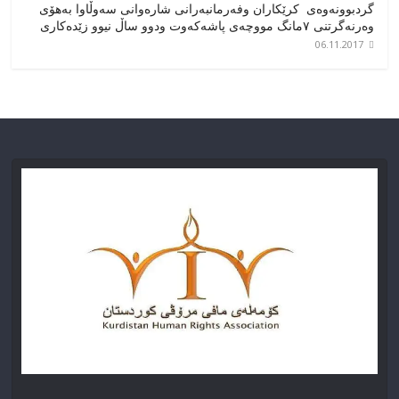
گردبوونەوەی کرێکاران وفەرمانبەرانی شارەوانی سەوڵاوا بەهۆی
وەرنەگرتنی ۷مانگ مووچەی پاشەکەوت ودوو ساڵ نیوو زێدەکاری
06.11.2017