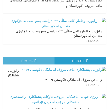
کوردستان له لایەن ڕژێمی ئێرانەوە، بە‎هەوڵ و تێکۆشانی کۆمەڵەی
مافی مرۆڤی کوردستان و
ڕاپۆرت و ئامارەکانی ساڵی ٢٠٢٢زایینی پەیوەست بە خۆکوژی
منداڵان لە کوردستان
31.12.2022
Recent
Popular
راپۆرتی
پێشێلكار
ی مافی مرۆڤ له‌ مانگی ئاگوستی ٢٠١٩
03.09.2019