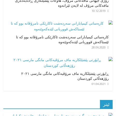
رۆژی جیهانی مافەکانی مرۆڤ، هاوکات پێشێلکاری ڕادەبەدەری
مافەکانی مرۆڤ لە لایەن ئێرانەوە
10.12.2019
کارەساتی کیمیابارانی سەردەشت ئاکارێکی نامرۆڤانە بوو کە تا
ئێستاکەش قووربانی لێدەکەوێتەوە
28.06.2020
ڕاپۆرتی پێشێلکاریە ماف مرۆڤیەکانی مانگی مارسی ٢٠٢١
رۆژهەڵاتی کوردستان
01.04.2021
ئیتر