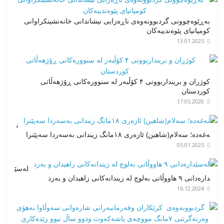
بەڕێوەچوونی گردبوونەوەی ناڕەزایی نیشاندانی خانەنشینکراوانی
کومپانیای پێوەندییەکان
13.01.2025
کوژران و برینداربوونی ۴ کۆڵبەر لە سنوورەکانی ڕۆژهەڵاتی
کوردستان
17.05.2020
ن
ەغەدە؛ سەلام(شاهین) ئازەری ١٨مانگ زیندانی بەسەردا سەپێنرا
05.01.2025
لەسێ
دارەدانی ٩ هاووڵاتی بەلوچ لە زیندانەکانی زاهیدان و یەزد
16.12.2024