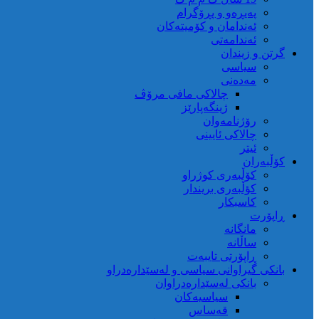
پەیڕەو و پڕۆگرام
ئەندامان و کۆمیتەکان
ئەندامەتی
گرتن و زیندان
سیاسی
مەدەنی
چالاکی مافی مرۆڤ
ژینگەپارێز
رۆژنامەوان
چالاکی ئایینی
ئیتر
کۆڵبەران
کۆڵبەری کوژراو
کؤڵبەری بریندار
کاسبکار
ڕاپۆرت
مانگانە
ساڵانە
ڕاپۆرتی تایبەت
بانکی گیراوانی سیاسی و لەسێدارەدراو
بانکی لەسێدارەدراوان
سیاسیەکان
قەساس