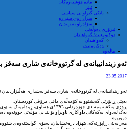
مادە هۆشبەرەکان
ئیتر
بانکی گیراوانی سیاسی
سزاداروی سێدارە
سزادراو بە زیندان
تیرۆری دەوڵەتی
دۆکیومێنت/ گەواهیدان
گەواهیدان
دۆکیومێنت
ماڵەوە
ئەو زیندانییانەی لە گرتووخانەی شاری سەقز ب
23.05.2017
ئەو زیندانییانەی لە گرتووخانەی شاری سەقز بەشداری هەڵبژاردنیان ن
بەپێی ڕاپۆرتی گەیشتوو بە کۆمەڵەی مافی مرۆڤی کوردستان،
ڕۆژی یەکشەممە ۱ی جۆزەردانی ۱۳۹٦
یەک لەدوای یەکەکانی داواکاری ناوبراو بۆ پێدانی مۆڵەتی چوونەوە دەر
دووریوە.
هەر بەپێی ڕاپۆرتەکە، بێهزاد درەخشانیان، بەهۆی گواستنەوەی شتوو
چارەسەری، پێویستی بە دەرەوەی گرتووخانە هەیە.