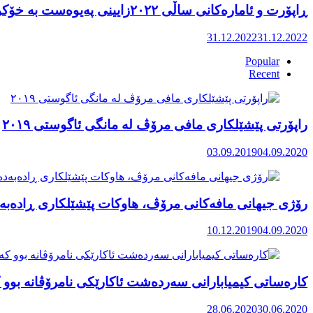
ڕاپۆرت و ئامارەکانی ساڵی ٢٠٢٢زایینی پەیوەست بە خۆکوژی منداڵان لە کوردستان
31.12.2022
31.12.2022
Popular
Recent
راپۆرتی پێشێلكاری مافی مرۆڤ له‌ مانگی ئاگوستی ٢٠١٩
03.09.2019
04.09.2020
رۆژی جیهانی مافەکانی مرۆڤ، هاوکات پێشێلکاری ڕادەبەد
10.12.2019
04.09.2020
کارەساتی کیمیابارانی سەردەشت ئاکارێکی نامرۆڤانە بوو ک
28.06.2020
30.06.2020