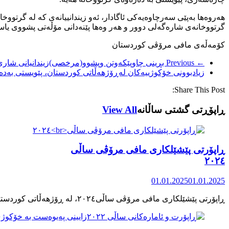
هەروەها بەپێی سەرچاوەیەکی ئاگادار، ئەو زیندانییانەی کە لە گرت
گرتووخانەی شارەگەلی دوور و هەر وەها پێنەدانی مۆڵەتی پشووی یاسای
کۆمەڵەی مافی مرۆڤی کوردستان
← Previous
بڕینی چاوپێکەوتن وپشوو(مرخصی)زیندانیانی شاری
زیادبوونی خۆکوژییەکان لەڕۆژهەڵاتی کوردستان، پێویستی بەدە
Share This Post:
ڕاپۆڕتی گشتی ساڵانه
View All
ڕاپۆرتی پێشێلکاری مافی مرۆڤی ساڵی
٢٠٢٤
01.01.2025
01.01.2025