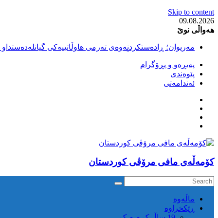
Skip to content
09.08.2026
هەواڵی نوێ
مەریوان؛ ڕادەستکردنەوەی تەرمی هاوڵاتییەکی گیانلەدەستداو ل
سەقز؛ بێهزاد ڕەسووڵی بەندکراوی سیاسی کورد ژیانی لە مەتر
پەیڕەو و پڕۆگرام
سەقز؛ دەسبەسەری دوو گەنج لەلایەن هێزە ئەمنییەکانی ڕێژیمی
پێوەندی
کوژرانی هاوڵاتییەکی خەڵکی سەردەشت لە کاتی کۆڵبەری لە نا
ئەندامەتی
مەریوان و ڕوانسەر؛ کوژرانی دوو هاوڵاتی لە کاتی کۆڵبەریدا 
كۆمه‌ڵه‌ی مافی مرۆڤی کوردستان
ماڵه‌وه‌
ڕێکخراوە
19 ساڵ ک م م ک