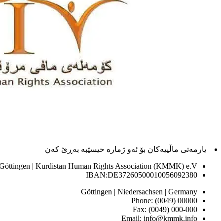
یارمەتی ماڵییەکان بۆ ئەو ژماره حیسێبە بەڕێ کەن
 Göttingen | Kurdistan Human Rights Association (KMMK) e.V
IBAN:DE37260500010056092380
Göttingen | Niedersachsen | Germany
Phone: (0049) 00000
Fax: (0049) 000-000
Email: info@kmmk.info