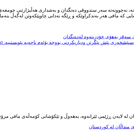
ووخانە، نەچوونەتە سەر سندووقی دەنگدان و بەشداری هەڵبژارتنی جومع
ی کە مافی هەر بەندکراوێکە و ڕێگە نەدانی چاوپێکەوتن لەگەڵ بنەماڵ
 سەقز بەهۆی خۆدزینەوە لەدەنگدان
سپێشخەری پێش پێگرتن ودیاریکردنی بووجە بۆئەم ناچەیە پێویستییە.
 →