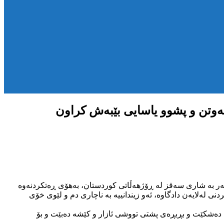
کەوتن و پشوو یاسایی بێبەش کراون
کەی ساحێب سەر بە شاری سەقز لە ڕۆژهەڵاتی کوردستان، بەهۆی ڕەتکردنەوە
نی لەلایەن دادگاوە، ئەو زیندانییە بە ناچاری دم و لێوی خۆی
 دەشکێت و بڕبڕەی پشتی تووشی ئازار و کێشە دەبێت و بۆ