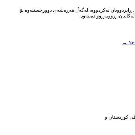
ەی ڕابردوویان نەکردووە، لەگەڵ هەڕەشەی دوورخستنەوە بۆ
ەکانیان، ڕووبەڕوو دەبنەوە.
Next