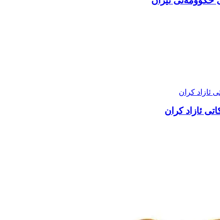
ی حکوومەتی ئێران
ی ئازاد کران