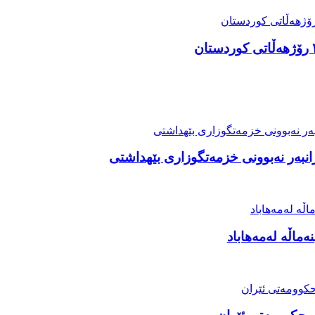
رانبەر نەبوونی خزمەتگوزاری بێهداشتی
ماڵە لەمەهاباد