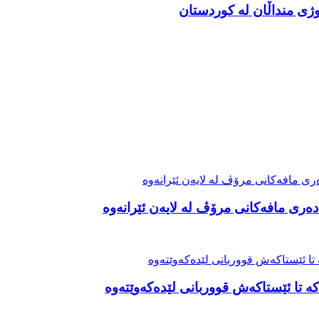
ەری مافەکانی مرۆڤ لە لایەن ئێرانەوە
ە تا ئێستاکەش قووربانی لێدەکەوێتەوە