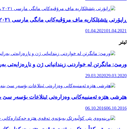
ڕاپۆرتی پێشێلکاریە ماف مرۆڤیەکانی مانگی مارسی ٢٠٢١ رۆژهەڵاتی کوردستان
01.04.2021
01.04.2021
ئیتر
ورمێ: مانگرتن لە خواردنی زیندانیانی ژن و ناڕەزایەتی بە
29.03.2020
29.03.2020
هێرشی هێزە ئەمنییەکانی وەزارەتی ئیتلاعات بۆسەر سێ بنە
06.10.2016
06.10.2016