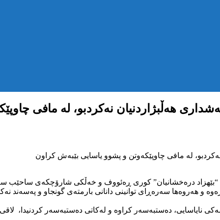
ەشداری هەڵبژاردنیان نەکردبو، لە مافی چاوپێ
ەکردبو، لە مافی چاوپێکەوتن و پشوو یاسایی بێبەش کراون
ی هەتاوی، زیندانییەک بەنێوی “بێهزاد درەخشانیان” کوری ڕەئووف و خەڵکی شارۆچ
ەوە و هەروەها سەرەڕای توانینی دانانی بارمتەی گونجاو و پەسەند نەکرد
مەکی نایاسایی، دەستبەسەر کراوە و لەکاتی دەستبەسەر کردنیدا، لاقی