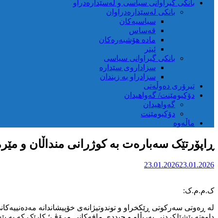
بانکی گیراوانی سیاسی و لەسێدارەدراو
بانکی لەسێدارەدراوان
سیاسیەکان
قەساس
مادە هۆشبەرەکان
ئیتر
بانکی گیراوانی سیاسی
سزاداروی سێدارە
سزادراو بە زیندان
تیرۆری دەوڵەتی
دۆکیومێنت/ گەواهیدان
گەواهیدان
دۆکیومێنت
ماڵەوە
ڕاپۆرتێک سەبارەت بە کوژرانی منداڵان و مێرم
23.01.2026
23.01.2026
ک.م.م.ک:
داوەتە پێشێلکردنی بەربڵاو و جیددی مافەکانی مرۆڤ؛ کارێک کە بە پێ