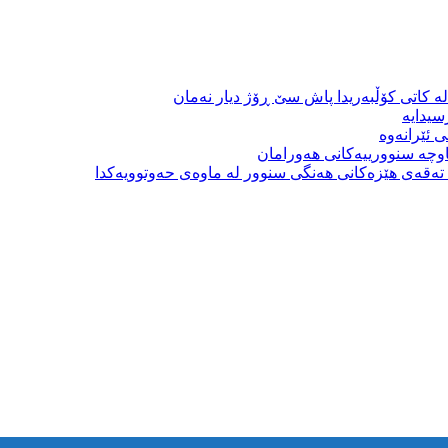
ە کاتی کۆڵبەریدا پاش سێ ڕۆژ دیار نەمان
سیدایە
 ئێرانەوە
وچە سنوورییەکانی هەورامان
بە تەقەی هێزەکانی هەنگی سنوور لە ماوەی حەوتوویەکدا