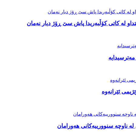
او لە کاتی کۆڵبەریدا پاش سێ ڕۆژ دیار نەمان
مەترسیدایە
ژیمی ئێرانەوە
ە ناوچە سنوورییەکانی هەورامان