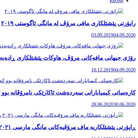
Recent
راپۆرتی پێشێلكاری مافی مرۆڤ له‌ مانگی ئاگوستی ٢٠١٩
03.09.2019
04.09.2020
رۆژی جیهانی مافەکانی مرۆڤ، هاوکات پێشێلکاری ڕادەبەد
10.12.2019
04.09.2020
کارەساتی کیمیابارانی سەردەشت ئاکارێکی نامرۆڤانە بوو ک
28.06.2020
30.06.2020
ڕاپۆرتی پێشێلکاریە ماف مرۆڤیەکانی مانگی مارسی ٢٠٢١ رۆژهەڵاتی کوردستان