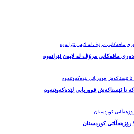
ەری مافەکانی مرۆڤ لە لایەن ئێرانەوە
ە تا ئێستاکەش قووربانی لێدەکەوێتەوە