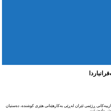
رانباردا
ەکانی هاوڵاتییان لە مانگی بەفرانباری ٢٧٢٥ی کوردی، هێزە ئەمنی و سەربازییەکانی ڕژێمی ئێران لەڕێی بەکارهێنانی هێزی کوشندە، دەستیان
تی دادەنرێت.