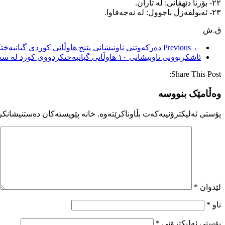
٢٢- بۆرنا دێهقانی: لە تاران.
٢٣- ئەبولفەزڵ باجوول: لە نەجەفاوا.
ق.ش
← Previous
دەرکەوتنی ناونیشانی پێنج هاوڵاتی کوردی گیانبەخت
ئاشکربوونی ناونیشانی ١٠ هاوڵاتی گیانبەختکردووی کورد لە سەرکوتی ناڕەزایی دەربڕینەکانی ١٨و ١٩ی بەفرانبار
Share This Post:
وەڵامێک بنووسە
پۆستی ئەلیکترۆنییەکەت بڵاوناکرێتەوە.
خانە پێویستەکان دەستنیشانکر
لێدوان
*
ناو
*
پۆستی ئەلیکترۆنی
*