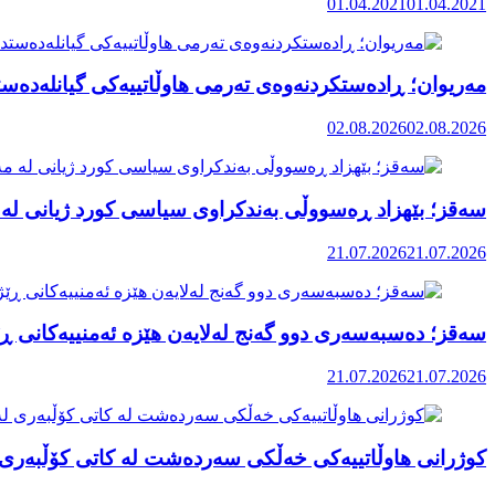
01.04.2021
01.04.2021
مەریوان؛ ڕادەستکردنەوەی تەرمی هاوڵاتییەکی گیانلەدەستد
02.08.2026
02.08.2026
سەقز؛ بێهزاد ڕەسووڵی بەندکراوی سیاسی کورد ژیانی لە 
21.07.2026
21.07.2026
سەقز؛ دەسبەسەری دوو گەنج لەلایەن هێزە ئەمنییەکانی ڕێ
21.07.2026
21.07.2026
کوژرانی هاوڵاتییەکی خەڵکی سەردەشت لە کاتی کۆڵبەری ل