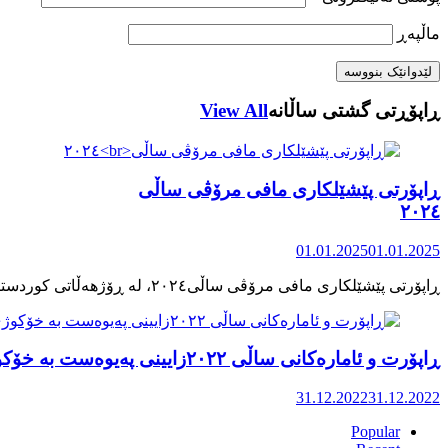
ماڵپه‌ڕ
ڕاپۆڕتی گشتی ساڵانه
View All
ڕاپۆرتی پێشێلکاری مافی مرۆڤی ساڵی
٢٠٢٤
01.01.2025
01.01.2025
ڕاپۆرت و ئامارەکانی ساڵی ٢٠٢٢زایینی پەیوەست بە خۆکوژی منداڵان لە کوردستان
31.12.2022
31.12.2022
Popular