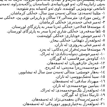
بەپێی زانیارییەکان، ئەو قوربانییانەی ناسنامەیان ڕاگەیەندراوە، تەمەن
ئامانجی توندوتیژیی کوشندە. ناوی ئەو کەسانە بەم شێوەیە:
١- مێلینا ئەسەدی: منداڵی تەمەن سێ ساڵ، خەڵکی کرماشان.
٢- ڕێبین مورادی: مێرمنداڵی ۱۷ ساڵان و یاریزانی تۆپی پێ، خەڵکی سەلاس‌باوەجانی و نیشتەجێی کەرەج.
٣- ئەمیرعەلی حەیدەری: خەڵکی کرماشان.
٤- موستەفا فەلاحی: خەڵکی ئەزنا سەر بە پارێزگای لوڕستان.
٥- تاها سەفەری: خەڵکی شاری ئەزنا سەر بە پارێزگای لوڕستان.
٦- ئەمیرحوسێن خودایاری: خەڵکی کوێیەشت
٧- ئەبولفەزڵ دێهقانی: خەڵکی بیجاڕ.
٨- ئەمیرعەلی پەروێزی: لە تاران.
٩- موستەفا سەرئەفراز ئەردەکانی: لە یەزد.
١٠- ئەمیرحوسێن دەوڵەت‌ئابادی: لە ئەراک.
١١- کیاوەش میرقاسمی: لە گورگان.
١٢- غەزەل جان‌قوربان: لە ئەسفەهان.
١٣- موحەممەدڕەزا مەدەنی: لە کەرەج.
١٤- بەهار حوسێنی: منداڵی تەمەن سێ ساڵ لە نیشابوور.
١٥- سینا ئەشک‌بووسی: لە تاران.
١٦- میهرداد سادقی: لە ئەسفەهان.
١٧- بنیامین موحەممەدی: لە تاران.
١٨- ئەبولفەزڵ بێگ‌موحەممەدی: لە ئەراک.
١٩- ئارنیکا دەباغ: لە گورگان.
٢٠- ئەمیرئەرسەلان بەهمەنی‌نژاد: لە ئەسفەهان.
٢١- ئەبولفەزڵ بەختیاری‌پوور دوورەکی: لە ئەسفەهان.