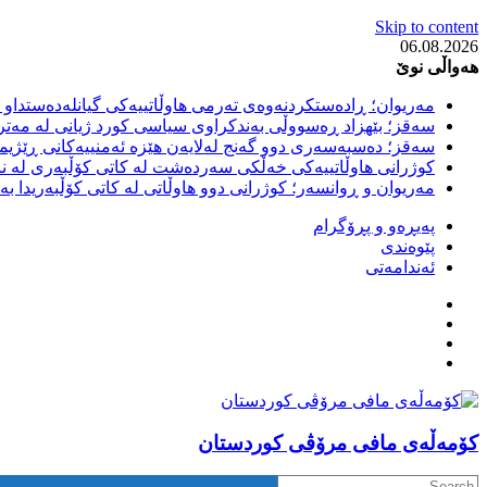
Skip to content
06.08.2026
هەواڵی نوێ
مەریوان؛ ڕادەستکردنەوەی تەرمی هاوڵاتییەکی گیانلەدەستداو ل
سەقز؛ بێهزاد ڕەسووڵی بەندکراوی سیاسی کورد ژیانی لە مەتر
سەقز؛ دەسبەسەری دوو گەنج لەلایەن هێزە ئەمنییەکانی ڕێژیمی
کوژرانی هاوڵاتییەکی خەڵکی سەردەشت لە کاتی کۆڵبەری لە نا
مەریوان و ڕوانسەر؛ کوژرانی دوو هاوڵاتی لە کاتی کۆڵبەریدا 
پەیڕەو و پڕۆگرام
پێوەندی
ئەندامەتی
كۆمه‌ڵه‌ی مافی مرۆڤی کوردستان