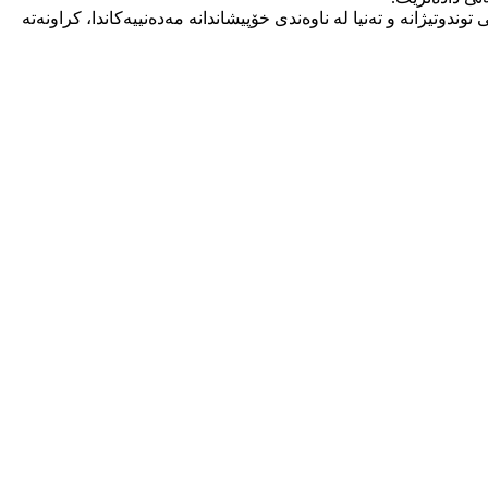
وندوتیژانە و تەنیا لە ناوەندی خۆپیشاندانە مەدەنییەکاندا، کراونەتە