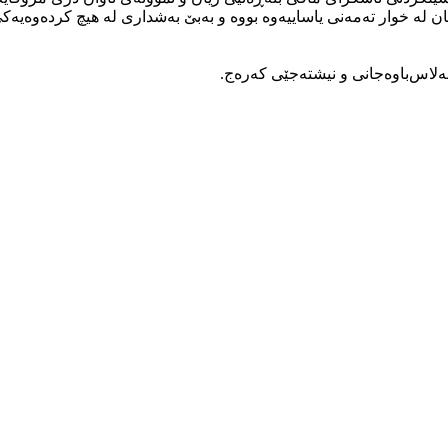
یان لە خوار تەمەنی یاساییەوە بووە و بەبێ بەشداری لە هیچ کردەوەیەکی ت