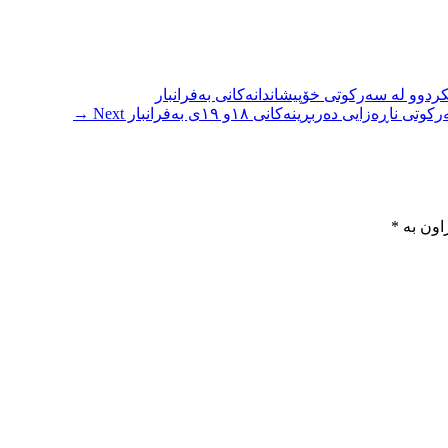
کردوو لە سەرکوتی خۆپیشاندانەکانی بەفرانبار
Next →
اون بە
*