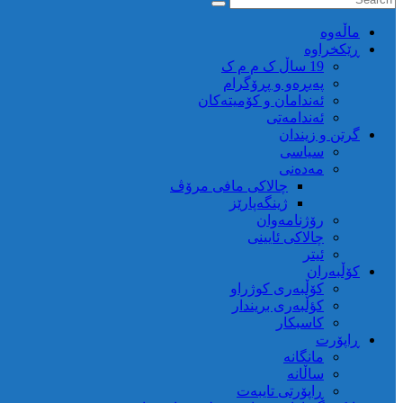
ماڵه‌وه‌
ڕێکخراوە
19 ساڵ ک م م ک
پەیڕەو و پڕۆگرام
ئەندامان و کۆمیتەکان
ئەندامەتی
گرتن و زیندان
سیاسی
مەدەنی
چالاکی مافی مرۆڤ
ژینگەپارێز
رۆژنامەوان
چالاکی ئایینی
ئیتر
کۆڵبەران
کۆڵبەری کوژراو
کؤڵبەری بریندار
کاسبکار
ڕاپۆرت
مانگانە
ساڵانە
ڕاپۆرتی تایبەت