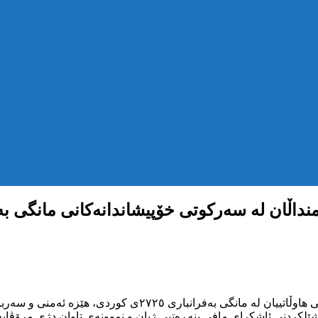
نداڵان لە سەرکوتی خۆپیشاندانەکانی مانگی بەف
لە ڕەوتی سەرکوتی ڕێکخراو و توندوتیژانەی خۆپیشاندانە مەدەنیی
شێلکردنی ئاشکرای مافی بنەڕەتیی ژیان و نموونەی تاوان دژی مرۆڤایە