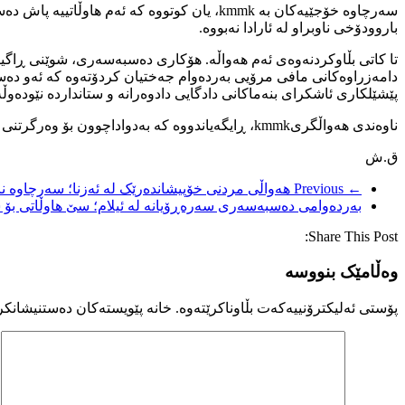
سەرچاوە خۆجێیەکان بە kmmk، یان کوتووە کە 
باروودۆخی ناوبراو لە ئارادا نەبووە.
تا کاتی بڵاوکردنەوەی ئەم هەواڵە. هۆکاری دەسبەسەری، شوێنی ڕاگیران
دامەزراوەکانی مافی مرۆیی بەردەوام جەختیان کردۆتەوە کە ئەو دەسب
پێشێلکاری ئاشکرای بنەماکانی دادگایی دادوەرانە و ستانداردە نێودەوڵە
ناوەندی هەواڵگریkmmk، ڕایگەیاندووە کە بەدواداچوون بۆ وەرگرتنی زانیاری تەواوکەر سەبارەت بە دۆخی ئەم هاوڵاتییە لەگەڕدایە.
ق.ش
← Previous
هەواڵی مردنی خۆپیشاندەرێک لە ئەزنا؛ سەرچاوە ن
بەردەوامی دەسبەسەری سەرەڕۆیانە لە ئیلام؛ سێ هاوڵاتی بۆ ش
Share This Post:
وەڵامێک بنووسە
پۆستی ئەلیکترۆنییەکەت بڵاوناکرێتەوە.
خانە پێویستەکان دەستنیشانکر