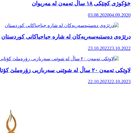
خۆکوژی کچێکی ١٨ ساڵ تەمەن لە مەریوان
03.08.2020
04.09.2020
درێژەی دەستبەسەریەکان لە شارە جیاجیاکانی کوردستان
23.10.2022
23.10.2022
لاوێکی تەمەن ۲۰ ساڵ لە شوێنی سەربازیی زۆرەملێ کۆتایی بە ژیانی خۆی هێنا
22.10.2023
22.10.2023