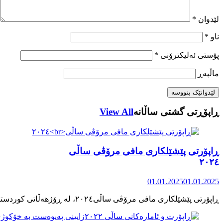
لێدوان
*
ناو
*
پۆستی ئەلیکترۆنی
*
ماڵپه‌ڕ
ڕاپۆڕتی گشتی ساڵانه
View All
ڕاپۆرتی پێشێلکاری مافی مرۆڤی ساڵی
٢٠٢٤
01.01.2025
01.01.2025