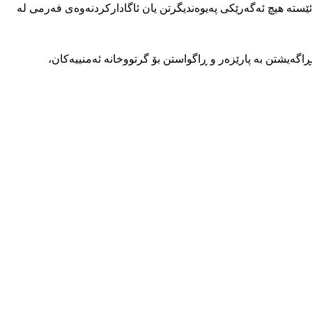
راوە و تا ئێستە هیچ ئەگەرێکی پەیوەندیگرتن یان ئاگادارکردنەوەی فەرمی لە
ەیشتن بە پارێزەر و ڕاگواستن بۆ گرتووخانە ئەمنییەکان،