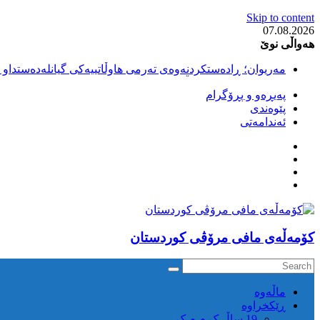
Skip to content
07.08.2026
هەواڵی نوێ
مەریوان؛ ڕادەستکردنەوەی تەرمی هاوڵاتییەکی گیانلەدەستداو ل
سەقز؛ بێهزاد ڕەسووڵی بەندکراوی سیاسی کورد ژیانی لە مەتر
پەیڕەو و پڕۆگرام
سەقز؛ دەسبەسەری دوو گەنج لەلایەن هێزە ئەمنییەکانی ڕێژیمی
پێوەندی
کوژرانی هاوڵاتییەکی خەڵکی سەردەشت لە کاتی کۆڵبەری لە نا
ئەندامەتی
مەریوان و ڕوانسەر؛ کوژرانی دوو هاوڵاتی لە کاتی کۆڵبەریدا 
كۆمه‌ڵه‌ی مافی مرۆڤی کوردستان
ماڵه‌وه‌
ڕێکخراوە
19 ساڵ ک م م ک