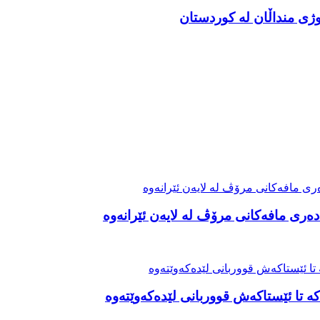
ەری مافەکانی مرۆڤ لە لایەن ئێرانەوە
ە تا ئێستاکەش قووربانی لێدەکەوێتەوە