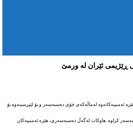
ی ڕێژیمی ئێران لە ورمێ
 هاوڵاتی خەڵکی مەهاباد لەلایەن هێزە ئەمنییەکانەوە لەماڵەکەی خۆی دەسبەسەر و بۆ لێپرسینەوە بۆ
سبەسەر کراوە. هاوکات لەگەڵ دەسبەسەری، هێزە ئەمنییەکان