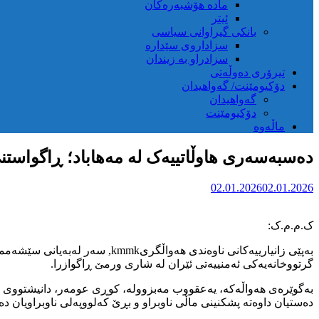
مادە هۆشبەرەکان
ئیتر
بانکی گیراوانی سیاسی
سزاداروی سێدارە
سزادراو بە زیندان
تیرۆری دەوڵەتی
دۆکیومێنت/ گەواهیدان
گەواهیدان
دۆکیومێنت
ماڵەوە
دەسبەسەری هاوڵاتییەک لە مەهاباد؛ ڕاگواستن
02.01.2026
02.01.2026
ک.م.م.ک:
گرتووخانەیەکی ئەمنییەتی ئێران لە شاری ورمێ ڕاگوازرا.
بەگوێرەی هەواڵەکە، یەعقووب مەبزوولە، کوڕی عومەر، دانیشتووی مە
دەستیان داوەتە پشکنینی ماڵی ناوبراو و بڕێ کەلووپەلی ناوبراویان 