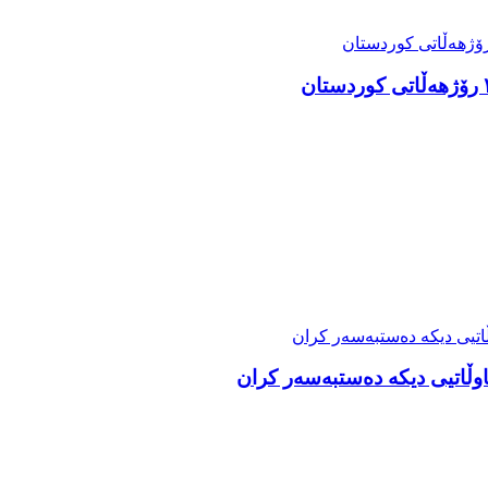
وڵاتیی دیکە دەستبەسەر کران