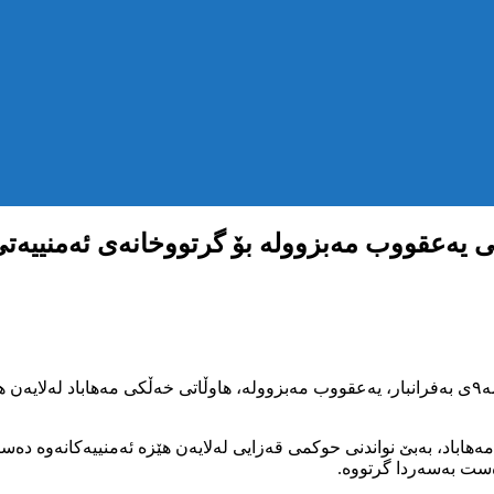
ی یەعقووب مەبزوولە بۆ گرتووخانەی ئەمنییەت
بەپێی زانیارییەکانی ناوەندی هەواڵگریkmmk, سەر لەبەیانی سێشەممە٩ی بەفرانبار، یەعقووب مەبزوولە،
هاباد، بەبێ نواندنی حوکمی قەزایی لەلایەن هێزە ئەمنییەکانەوە دە
دەست بەسەردا گرتووە.