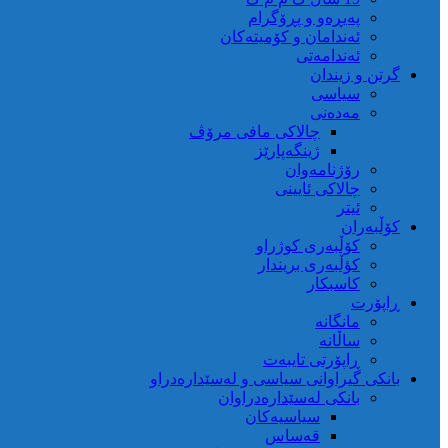
پەیڕەو و پڕۆگرام
ئەندامان و کۆمیتەکان
ئەندامەتی
گرتن و زیندان
سیاسی
مەدەنی
چالاکی مافی مرۆڤ
ژینگەپارێز
رۆژنامەوان
چالاکی ئایینی
ئیتر
کۆڵبەران
کۆڵبەری کوژراو
کؤڵبەری بریندار
کاسبکار
ڕاپۆرت
مانگانە
ساڵانە
ڕاپۆرتی تایبەت
بانکی گیراوانی سیاسی و لەسێدارەدراو
بانکی لەسێدارەدراوان
سیاسیەکان
قەساس