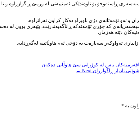
ئەم هاوڵاتییە پاش دەسبەسەری ڕاستەوخۆ بۆ ناوەندێکی ئەمنییەتی لە ورمێ ڕاگواز
 و ئەو تۆمەتانەی دژی ناوبراو دەکار کراون نەزانراوە.
ەسەریانەی کە جۆری تۆمەتەکە ڕاناگەیەندرێت، بێبەری بوون لە دەسڕاگ
تیەکان دێتە هەژمار.
افەرمیەکان باس لە کوژرانی سێ هاوڵاتی دەکەن
وێنی نادیار ڕاگوازران
Next →
اون بە
*