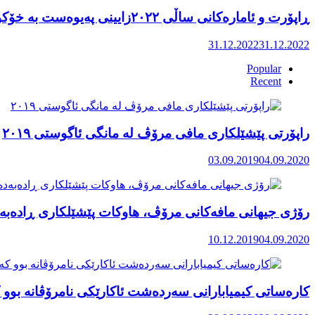
ڕاپۆرت و ئامارەکانی ساڵی ٢٠٢٢زایینی پەیوەست بە خۆکوژی منداڵان لە کوردستان
31.12.2022
31.12.2022
Popular
Recent
راپۆرتی پێشێلكاری مافی مرۆڤ له‌ مانگی ئاگوستی ٢٠١٩
03.09.2019
04.09.2020
رۆژی جیهانی مافەکانی مرۆڤ، هاوکات پێشێلکاری ڕادەبەد
10.12.2019
04.09.2020
کارەساتی کیمیابارانی سەردەشت ئاکارێکی نامرۆڤانە بوو ک