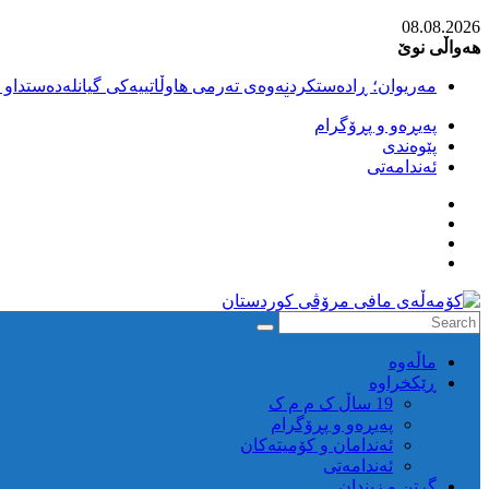
Skip
08.08.2026
to
هەواڵی نوێ
content
مەریوان؛ ڕادەستکردنەوەی تەرمی هاوڵاتییەکی گیانلەدەستداو ل
سەقز؛ بێهزاد ڕەسووڵی بەندکراوی سیاسی کورد ژیانی لە مەتر
پەیڕەو و پڕۆگرام
سەقز؛ دەسبەسەری دوو گەنج لەلایەن هێزە ئەمنییەکانی ڕێژیمی
پێوەندی
کوژرانی هاوڵاتییەکی خەڵکی سەردەشت لە کاتی کۆڵبەری لە نا
ئەندامەتی
مەریوان و ڕوانسەر؛ کوژرانی دوو هاوڵاتی لە کاتی کۆڵبەریدا 
كۆمه‌ڵه‌ی
ماڵه‌وه‌
مافی
ڕێکخراوە
مرۆڤی
19 ساڵ ک م م ک
کوردستان
پەیڕەو و پڕۆگرام
ئەندامان و کۆمیتەکان
ئەندامەتی
گرتن و زیندان