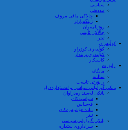
سیاسی
مەدەنی
چالاکی مافی مرۆڤ
ژینگەپارێز
رۆژنامەوان
چالاکی ئایینی
ئیتر
کۆڵبەران
کۆڵبەری کوژراو
کؤڵبەری بریندار
کاسبکار
ڕاپۆرت
مانگانە
ساڵانە
ڕاپۆرتی تایبەت
بانکی گیراوانی سیاسی و لەسێدارەدراو
بانکی لەسێدارەدراوان
سیاسیەکان
قەساس
مادە هۆشبەرەکان
ئیتر
بانکی گیراوانی سیاسی
سزاداروی سێدارە