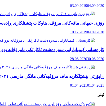
03.09.2019
04.09.2020
رۆژی جیهانی مافەکانی مرۆڤ، هاوکات پێشێلکاری ڕادەبەد
10.12.2019
04.09.2020
کارەساتی کیمیابارانی سەردەشت ئاکارێکی نامرۆڤانە بوو ک
28.06.2020
30.06.2020
ڕاپۆرتی پێشێلکاریە ماف مرۆڤیەکانی مانگی مارسی ٢٠٢١ رۆژهەڵاتی کوردستان
01.04.2021
01.04.2021
ئیتر