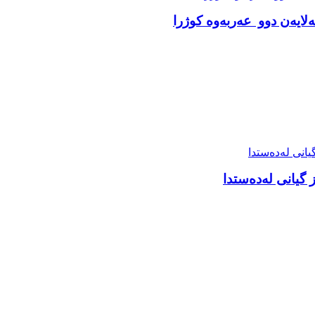
ەلایەن دوو عەربەوە کوژرا
ز گیانی لەدەستدا