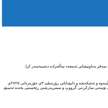
شیاوی باسە ناوبراو، ڕێکەوتی ڕێبەندانی ٢٧٢٤ی کوردی لەلایەن ئەو هێزانەوە دەسبەسەر و بۆ ماوەی پتر لە چوار مانگ دەسبەسەری و لێکۆڵینەوە و ئەشکەنجە و دانپێدانانی زۆرەملێ ٣ی جۆزەردانی ٢٧٢٥ی
رەملێ تۆمەتی سازکردنی گرووپ و سسرپەرشتی ڕێخستنی بخەنە ئەستۆ،