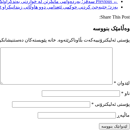
← Previous
سەقز؛ بەردەوامی مانگرتن لە خواردنی بەندکراوێ
یەزد؛ جێبەجێ کردنی حوکمی ئێعدامی دوو هاوڵاتی زیندانیکراو
→
Share This Post:
وەڵامێک بنووسە
پۆستی ئەلیکترۆنییەکەت بڵاوناکرێتەوە.
خانە پێویستەکان دەستنیشانکر
لێدوان
*
ناو
*
پۆستی ئەلیکترۆنی
*
ماڵپه‌ڕ