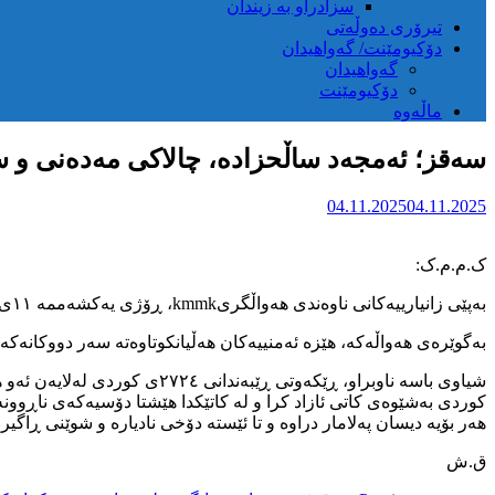
سزادراو بە زیندان
تیرۆری دەوڵەتی
دۆکیومێنت/ گەواهیدان
گەواهیدان
دۆکیومێنت
ماڵەوە
سەقز؛ ئەمجەد ساڵحزادە، چالاکی مەدەنی و 
04.11.2025
04.11.2025
ک.م.م.ک:
بەپێی زانیارییەکانی ناوەندی هەواڵگریkmmk، ڕۆژی یەکشەممە ١١ی خەزەڵوەری ٢٧٢٥ی کوردی، چالاکی مەدەنی و سیاسی خەڵکی شاری سەقز بەناونیشانی ئەمجەد ساڵحزادە دەسبەسەر کرا.
بەگوێرەی هەواڵەکە، هێزە ئەمنییەکان هەڵیانکوتاوەتە سەر دووکانەک
کوردی بەشێوەی کاتی ئازاد کرا و لە کاتێکدا هێشتا دۆسیەکەی ناڕوو
هەر بۆیە دیسان پەلامار دراوە و تا ئێستە دۆخی نادیارە و شوێنی ڕاگیر
ق.ش