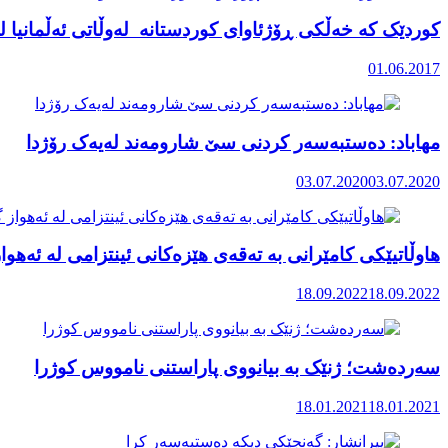
کوردێک کە خەڵکی ڕۆژئاوای کوردستانە لەوڵاتی ئەڵمانیا ل
01.06.2017
مهاباد: دەستبەسەر کردنی سێ شارومەند لەیەک رۆژدا
03.07.2020
03.07.2020
هاوڵاتیێکی کامێرانی بە تەقەی هێزەکانی ئینتزامی لە ئەهوا
18.09.2022
18.09.2022
سەردەشت؛ ژنێک بە بیانووی پاراستنی نامووس کوژرا
18.01.2021
18.01.2021