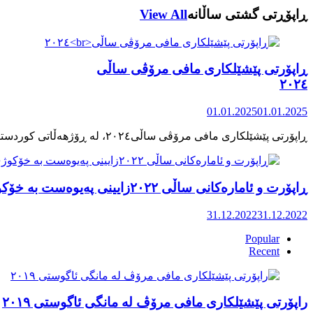
ڕاپۆڕتی گشتی ساڵانه
View All
ڕاپۆرتی پێشێلکاری مافی مرۆڤی ساڵی
٢٠٢٤
01.01.2025
01.01.2025
ڕاپۆرت و ئامارەکانی ساڵی ٢٠٢٢زایینی پەیوەست بە خۆکوژی منداڵان لە کوردستان
31.12.2022
31.12.2022
Popular
Recent
راپۆرتی پێشێلكاری مافی مرۆڤ له‌ مانگی ئاگوستی ٢٠١٩