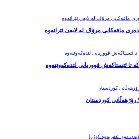
ەری مافەکانی مرۆڤ لە لایەن ئێرانەوە
ە تا ئێستاکەش قووربانی لێدەکەوێتەوە