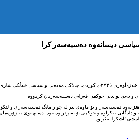
سیاسی دیسانەوە دەسبەسەر کرا
ەی و بەبێ نواندنی حوکمی قەزایی دەسبەسەریان کردووە.
نە و دادگایی نەکراوە و حوکمی بۆ نەبڕدراوەتەوە، دەیانهەوێ بە زۆ
انیشی ئاشکرا نەکراوە.