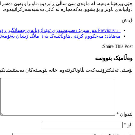
جێی بیرهێنانەوەیە، لە ماوەی سێ ساڵی ڕابردوو، ناوبراو بەبێ دەسڕا
دواییانەی ناوبراو بۆ پشوو، یەکەمجارە لە کاتی دەسبەسەرکرانییەوە.
ق.ش
← Previous
هەرسین؛ دەسبەسەری تونداژۆیانەی جەهانگیر ڕۆست
مەهاباد؛ مەحکووم کردنی هاوڵاتییەک بە ٦ مانگ زیندان بەتۆمەتی پروپاگاندا دژی دەسەڵات
Share This Post:
وەڵامێک بنووسە
پۆستی ئەلیکترۆنییەکەت بڵاوناکرێتەوە.
خانە پێویستەکان دەستنیشانکر
لێدوان
*
ناو
*