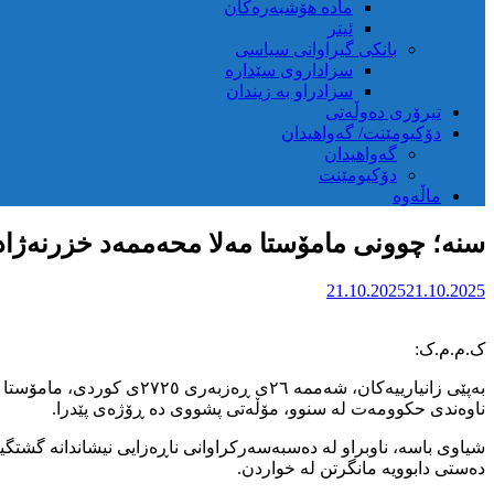
مادە هۆشبەرەکان
ئیتر
بانکی گیراوانی سیاسی
سزاداروی سێدارە
سزادراو بە زیندان
تیرۆری دەوڵەتی
دۆکیومێنت/ گەواهیدان
گەواهیدان
دۆکیومێنت
ماڵەوە
سنە؛ چوونی مامۆستا مەلا محەممەد خزرنەژاد 
21.10.2025
21.10.2025
ک.م.م.ک:
بەپێی زانیارییەکان، شەمم
ناوەندی حکوومەت لە سنوو، مۆڵەتی پشووی دە ڕۆژەی پێدرا.
دەستی دابوویە مانگرتن لە خواردن.