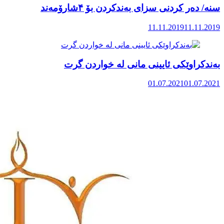
سنه‌/ ده‌ر كردنی سزای به‌ندكردن بۆ ۴شارۆمه‌ند
11.11.2019
11.11.2019
بەندکراوێکی ئایینی مانی لە خواردن گرت
01.07.2021
01.07.2021