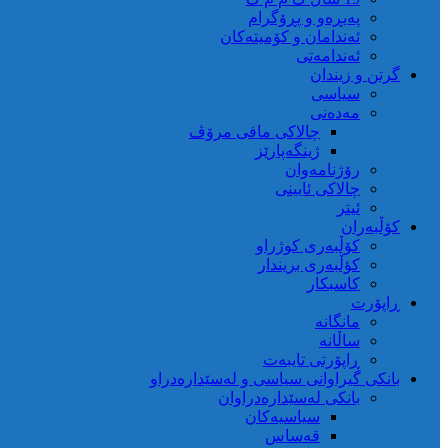
پەیڕەو و پڕۆگرام
ئەندامان و کۆمیتەکان
ئەندامەتی
گرتن و زیندان
سیاسی
مەدەنی
چالاکی مافی مرۆڤ
ژینگەپارێز
رۆژنامەوان
چالاکی ئایینی
ئیتر
کۆڵبەران
کۆڵبەری کوژراو
کؤڵبەری بریندار
کاسبکار
ڕاپۆرت
مانگانە
ساڵانە
ڕاپۆرتی تایبەت
بانکی گیراوانی سیاسی و لەسێدارەدراو
بانکی لەسێدارەدراوان
سیاسیەکان
قەساس