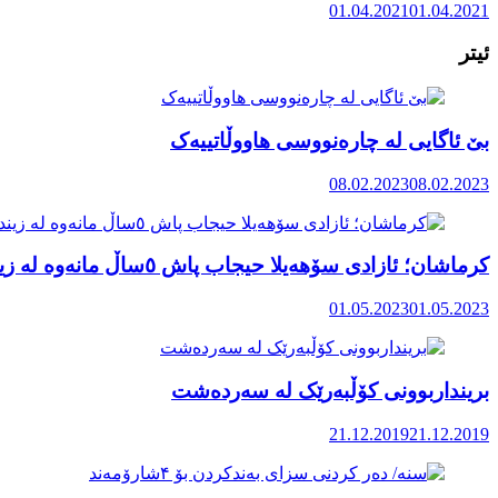
01.04.2021
01.04.2021
ئیتر
بێ ئاگایی لە چارەنووسی هاووڵاتییەک
08.02.2023
08.02.2023
کرماشان؛ ئازادی سۆهەیلا حیجاب پاش ٥ساڵ مانەوە لە زیندان
01.05.2023
01.05.2023
برینداربوونی کۆڵبەرێک لە سەردەشت
21.12.2019
21.12.2019