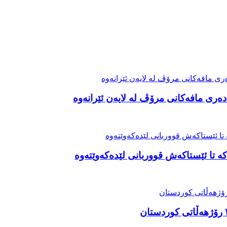
ەری مافەکانی مرۆڤ لە لایەن ئێرانەوە
ە تا ئێستاکەش قووربانی لێدەکەوێتەوە