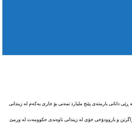
ساڵ زیندان، لە ڕێی دانانی بارمتەی پێنج ملیارد تمەنی بۆ جاری یەکەم لە زیندانی
٢ی کوردییر و پێشووتریش لە ناڕەزایی دژی دۆخی ڕاگرتن و باروودۆخی خۆی لە زیندانی ناوەندی حکوومەت لە ورمێ