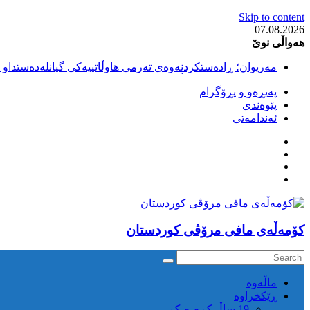
Skip to content
07.08.2026
هەواڵی نوێ
مەریوان؛ ڕادەستکردنەوەی تەرمی هاوڵاتییەکی گیانلەدەستداو ل
سەقز؛ بێهزاد ڕەسووڵی بەندکراوی سیاسی کورد ژیانی لە مەتر
پەیڕەو و پڕۆگرام
سەقز؛ دەسبەسەری دوو گەنج لەلایەن هێزە ئەمنییەکانی ڕێژیمی
پێوەندی
کوژرانی هاوڵاتییەکی خەڵکی سەردەشت لە کاتی کۆڵبەری لە نا
ئەندامەتی
مەریوان و ڕوانسەر؛ کوژرانی دوو هاوڵاتی لە کاتی کۆڵبەریدا 
كۆمه‌ڵه‌ی مافی مرۆڤی کوردستان
ماڵه‌وه‌
ڕێکخراوە
19 ساڵ ک م م ک