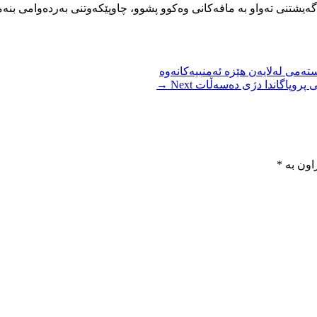
گەیشتنی تەواو بە مافەکانی وەکوو پشوو، چاوپێکەوتنی بەردەوامی بنەم
ەمی لەلایەن هێزە ئەمنییەکانەوە
Next →
اون بە
*