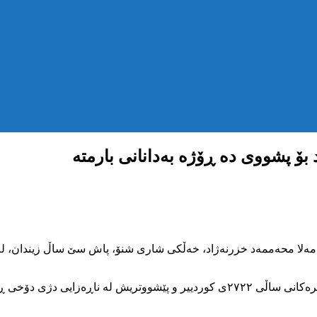
بۆ پشووی دە ڕۆژە بەدانانی بارمتە
ە ٢٦ی ڕەزبەری ٢٧٢٥ی کوردی، مامۆستا مەلا محەممەد خزرنەژاد، خەڵکی شاری شنۆ، پاش سێ 
شیاوی باسە، ناوبراو لە دەسبەسەرکراوانی ناڕەزایی نیشاندانە گشتگیرەکانی ساڵی ٧٢٢