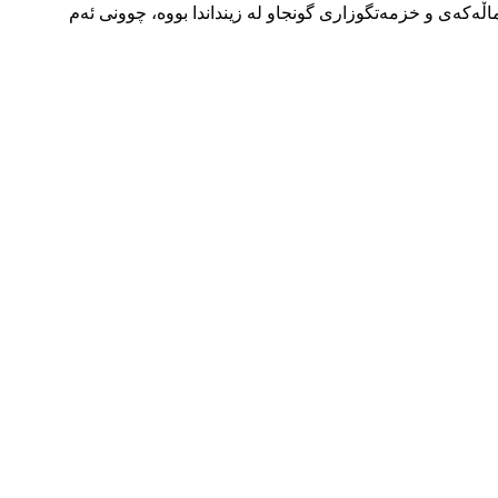
اڵەکەی و خزمەتگوزاری گونجاو لە زینداندا بووە، چوونی ئەم