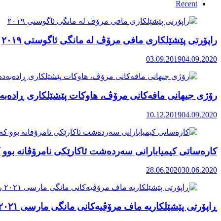
Recent
راپۆرتی پێشێلكاری مافی مرۆڤ له‌ مانگی ئاگوستی ٢٠١٩
03.09.2019
04.09.2020
رۆژی جیهانی مافەکانی مرۆڤ، هاوکات پێشێلکاری ڕادەبەد
10.12.2019
04.09.2020
کارەساتی کیمیابارانی سەردەشت ئاکارێکی نامرۆڤانە بوو ک
28.06.2020
30.06.2020
ڕاپۆرتی پێشێلکاریە ماف مرۆڤیەکانی مانگی مارسی ٢٠٢١ رۆژهەڵاتی کوردستان