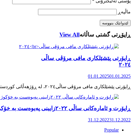
پۆستی ئەلیکترۆنی
*
ماڵپه‌ڕ
ڕاپۆڕتی گشتی ساڵانه
View All
ڕاپۆرتی پێشێلکاری مافی مرۆڤی ساڵی
٢٠٢٤
01.01.2025
01.01.2025
ڕاپۆرت و ئامارەکانی ساڵی ٢٠٢٢زایینی پەیوەست بە خۆکوژی منداڵان لە کوردستان
31.12.2022
31.12.2022
Popular