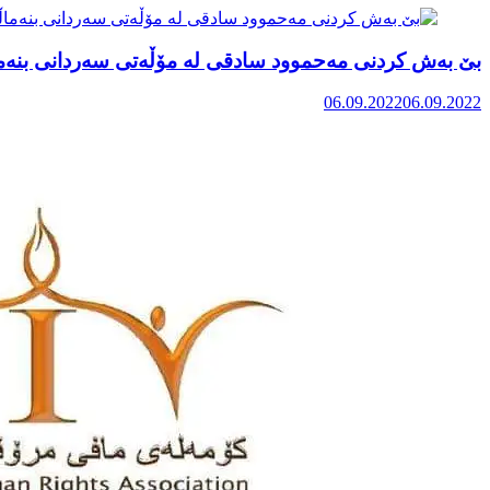
بێ بەش کردنی مەحموود سادقی لە مۆڵەتی سەردانی بنەم
06.09.2022
06.09.2022