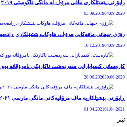
راپۆرتی پێشێلكاری مافی مرۆڤ له‌ مانگی ئاگوستی ٢٠١٩
03.09.2019
04.09.2020
رۆژی جیهانی مافەکانی مرۆڤ، هاوکات پێشێلکاری ڕادەبەد
10.12.2019
04.09.2020
کارەساتی کیمیابارانی سەردەشت ئاکارێکی نامرۆڤانە بوو ک
28.06.2020
30.06.2020
ڕاپۆرتی پێشێلکاریە ماف مرۆڤیەکانی مانگی مارسی ٢٠٢١ رۆژهەڵاتی کوردستان
01.04.2021
01.04.2021
ئیتر