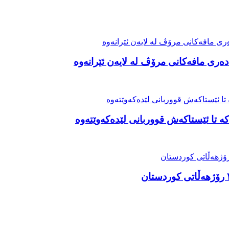
ەری مافەکانی مرۆڤ لە لایەن ئێرانەوە
ە تا ئێستاکەش قووربانی لێدەکەوێتەوە