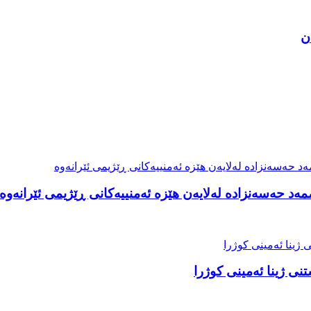
ن
د حەسەنزادە لەلایەن هێزە ئەمنییەکانی ڕێژیمی ئێرانەوە
تنی ژینا ئەمینی کوژرا