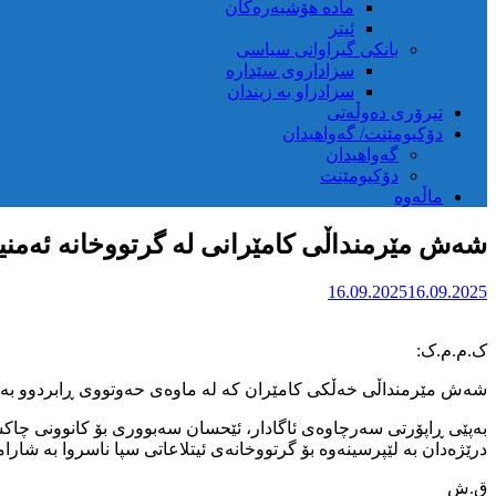
مادە هۆشبەرەکان
ئیتر
بانکی گیراوانی سیاسی
سزاداروی سێدارە
سزادراو بە زیندان
تیرۆری دەوڵەتی
دۆکیومێنت/ گەواهیدان
گەواهیدان
دۆکیومێنت
ماڵەوە
شەش مێرمنداڵی کامێرانی لە گرتووخانە ئەمنی
16.09.2025
16.09.2025
ک.م.م.ک:
شەش مێرمنداڵی خەڵکی کامێران کە لە ماوەی حەوتووی ڕابردوو بەبێ ن
بەپێی ڕاپۆرتی سەرچاوەی ئاگادار، ئێحسان سەبووری بۆ کانوونی چاک
درێژەدان بە لێپرسینەوە بۆ گرتووخانەی ئیتلاعاتی سپا ناسروا بە شارا
ق.ش