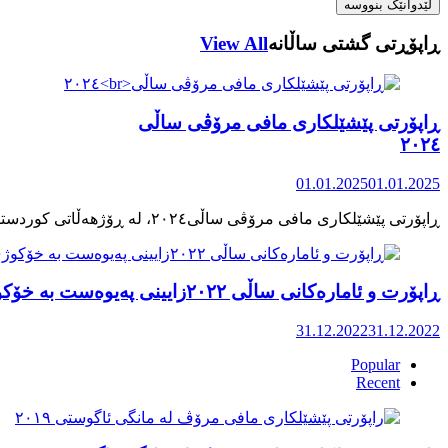
ڕاپۆڕتی گشتی ساڵانه
View All
ڕاپۆرتی پێشێلکاری مافی مرۆڤی ساڵی
٢٠٢٤
01.01.2025
01.01.2025
ڕاپۆرت و ئامارەکانی ساڵی ٢٠٢٢زایینی پەیوەست بە خۆکوژی منداڵان لە کوردستان
31.12.2022
31.12.2022
Popular
Recent