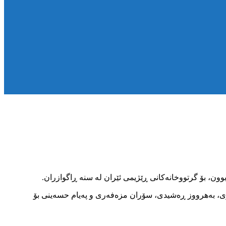
ن، بۆ گرتووخانەکانی ڕێژیمی ئێران لە سنە ڕاگوازران.
وری، بەهرووز ڕەشیدی، سۆران مزەفەری و پەیام حسەینی بۆ