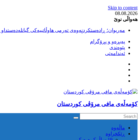
Skip to content
08.08.2026
هەواڵی نوێ
مەریوان؛ ڕادەستکردنەوەی تەرمی هاوڵاتییەکی گیانلەدەستداو ل
سەقز؛ بێهزاد ڕەسووڵی بەندکراوی سیاسی کورد ژیانی لە مەتر
پەیڕەو و پڕۆگرام
سەقز؛ دەسبەسەری دوو گەنج لەلایەن هێزە ئەمنییەکانی ڕێژیمی
پێوەندی
کوژرانی هاوڵاتییەکی خەڵکی سەردەشت لە کاتی کۆڵبەری لە نا
ئەندامەتی
مەریوان و ڕوانسەر؛ کوژرانی دوو هاوڵاتی لە کاتی کۆڵبەریدا 
كۆمه‌ڵه‌ی مافی مرۆڤی کوردستان
ماڵه‌وه‌
ڕێکخراوە
19 ساڵ ک م م ک