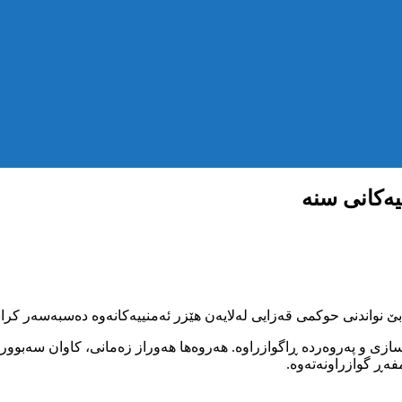
یەکانی سنە
واندنی حوکمی قەزایی لەلایەن هێزر ئەمنییەکانەوە دەسبەسەر کرابوو
سازی و پەروەردە ڕاگوازراوە. هەروەها هەوراز زەمانی، کاوان سەبو
مفەڕ گوازراونەتەوە.