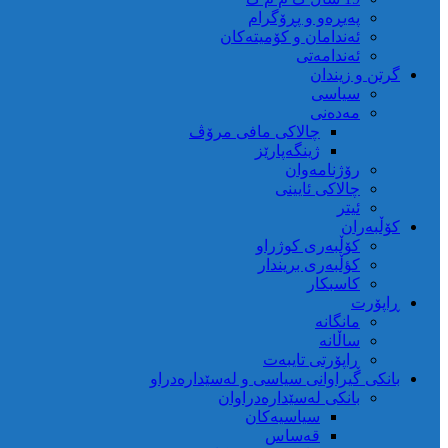
پەیڕەو و پڕۆگرام
ئەندامان و کۆمیتەکان
ئەندامەتی
گرتن و زیندان
سیاسی
مەدەنی
چالاکی مافی مرۆڤ
ژینگەپارێز
رۆژنامەوان
چالاکی ئایینی
ئیتر
کۆڵبەران
کۆڵبەری کوژراو
کؤڵبەری بریندار
کاسبکار
ڕاپۆرت
مانگانە
ساڵانە
ڕاپۆرتی تایبەت
بانکی گیراوانی سیاسی و لەسێدارەدراو
بانکی لەسێدارەدراوان
سیاسیەکان
قەساس