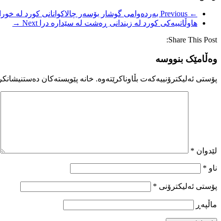
← Previous
بەردەوامی گوشار بۆسەر چالاکوانانی کورد لە خورا
هاوڵاتییەکی کورد لە زیندانی ڕەشت لە سێدارە درا
Next →
Share This Post:
وەڵامێک بنووسە
پۆستی ئەلیکترۆنییەکەت بڵاوناکرێتەوە.
خانە پێویستەکان دەستنیشانکر
لێدوان
*
ناو
*
پۆستی ئەلیکترۆنی
*
ماڵپه‌ڕ