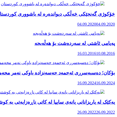
خۆکوژی گەنجێکی خەڵکی دیواندەرە لە باشووری کوردستا
04.09.2020
04.09.2020
پەیامى ئاشتى لە سەردەشت بۆ هەڵەبجە
16.03.2016
10.08.2016
بۆکان؛ دەسبەسرری ئەحمەد حەسەنزادە باوکی نەمر محەممە
16.09.2024
16.09.2024
یەکێک لە یاریزانانی یانەی سایپا لە کاتی ناڕەزایەتی بە کوش
26.09.2022
26.09.2022