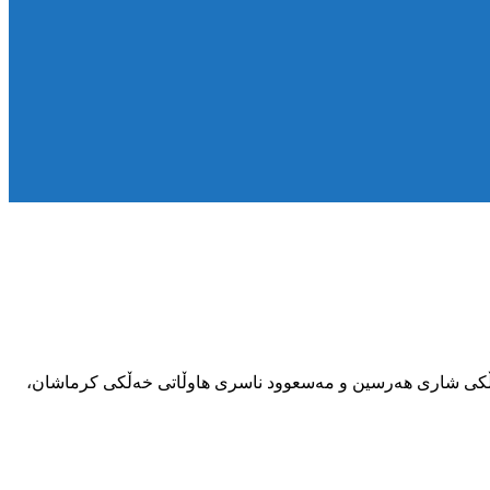
ڵتانئابادی خەڵکی شاری هەرسین و مەسعوود ناسری هاوڵاتی خەڵکی کرماشان،