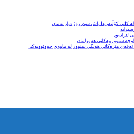
ە کاتی کۆڵبەریدا پاش سێ ڕۆژ دیار نەمان
سیدایە
 ئێرانەوە
وچە سنوورییەکانی هەورامان
بە تەقەی هێزەکانی هەنگی سنوور لە ماوەی حەوتوویەکدا