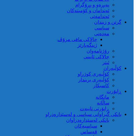
کوردستان
پەیڕەو و پڕۆگرام
ئەندامان و کۆمیتەکان
ئەندامەتی
گرتن و زیندان
سیاسی
مەدەنی
چالاکی مافی مرۆڤ
ژینگەپارێز
رۆژنامەوان
چالاکی ئایینی
ئیتر
کۆڵبەران
کۆڵبەری کوژراو
کؤڵبەری بریندار
کاسبکار
ڕاپۆرت
مانگانە
ساڵانە
ڕاپۆرتی تایبەت
بانکی گیراوانی سیاسی و لەسێدارەدراو
بانکی لەسێدارەدراوان
سیاسیەکان
قەساس