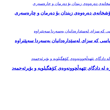
خۆشخانەی دەرەوەی زیندان بۆ دەرمان و چارەسەری
اسی کە سزای لەسێدارەدانیان بەسەردا سەپێنراوە
لە دادگای تێهەڵچوونەوەی کۆهگیلویە و بۆیرئەحمەد