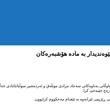
وەندیدار بە مادە هۆشبەرەکان
ی، حوکمی ئێعدامی سێ هاوڵاتی بەناوەکانی سەجاد مرادی موتڵەق و ئەردەشیر سو
رەج جێبەجێ کرا.
 ڕێژیمی ئێرانەوە بە ئێعدام مەحکووم کرابوون.