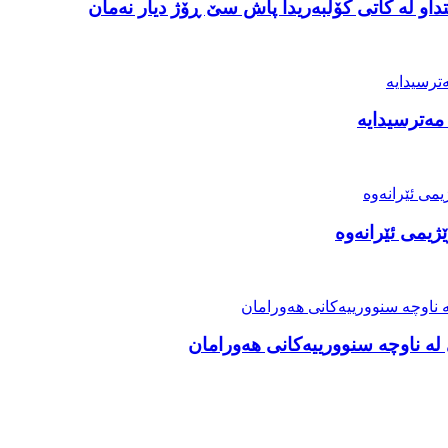
او لە کاتی کۆڵبەریدا پاش سێ ڕۆژ دیار نەمان
مەترسیدایە
ژیمی ئێرانەوە
ە ناوچە سنوورییەکانی هەورامان