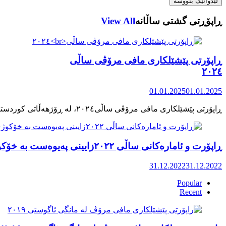
ڕاپۆڕتی گشتی ساڵانه
View All
ڕاپۆرتی پێشێلکاری مافی مرۆڤی ساڵی
٢٠٢٤
01.01.2025
01.01.2025
ڕاپۆرت و ئامارەکانی ساڵی ٢٠٢٢زایینی پەیوەست بە خۆکوژی منداڵان لە کوردستان
31.12.2022
31.12.2022
Popular
Recent