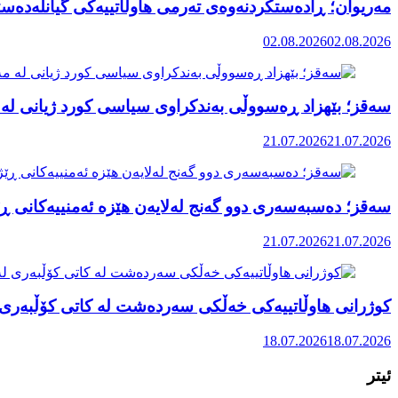
مەریوان؛ ڕادەستکردنەوەی تەرمی هاوڵاتییەکی گیانلەدەستد
02.08.2026
02.08.2026
سەقز؛ بێهزاد ڕەسووڵی بەندکراوی سیاسی کورد ژیانی لە 
21.07.2026
21.07.2026
سەقز؛ دەسبەسەری دوو گەنج لەلایەن هێزە ئەمنییەکانی ڕێ
21.07.2026
21.07.2026
کوژرانی هاوڵاتییەکی خەڵکی سەردەشت لە کاتی کۆڵبەری ل
18.07.2026
18.07.2026
ئیتر