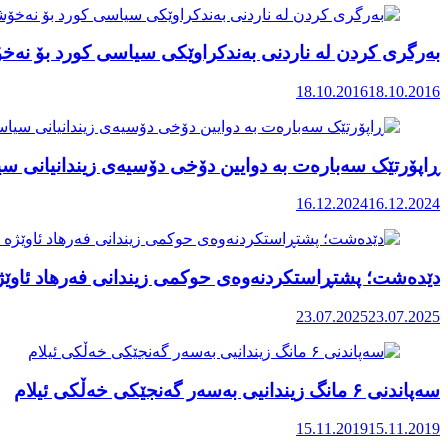
بەرگری کردن لە ناردنی بەندکراوێکی سیاسی کورد بۆ نە
18.10.2016
18.10.2016
ڕاپۆرتێک سەبارەت بە دوایین دۆخی دۆسیەی زیندانیانی سی
16.12.2024
16.12.2024
دێدەشت؛ پشتڕاستکردنەوەی حوکمی زیندانی فەرهاد ئاوێژە 
23.07.2025
23.07.2025
سەپاندنی ۶ مانگ زیندانیی بەسەر گەنجێکی خەڵکی ئیلام
15.11.2019
15.11.2019