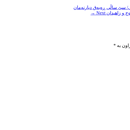
/ سێ ساڵی ڕەبەق دیارنەمان
ج و زاهیدان
Next →
اون بە
*