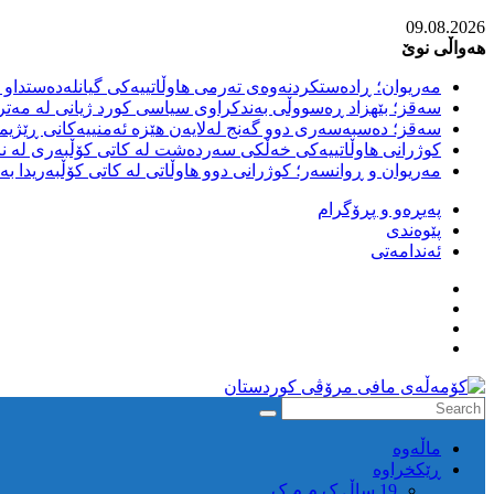
Skip
09.08.2026
to
هەواڵی نوێ
content
مەریوان؛ ڕادەستکردنەوەی تەرمی هاوڵاتییەکی گیانلەدەستداو ل
سەقز؛ بێهزاد ڕەسووڵی بەندکراوی سیاسی کورد ژیانی لە مەتر
سەقز؛ دەسبەسەری دوو گەنج لەلایەن هێزە ئەمنییەکانی ڕێژیمی
کوژرانی هاوڵاتییەکی خەڵکی سەردەشت لە کاتی کۆڵبەری لە نا
مەریوان و ڕوانسەر؛ کوژرانی دوو هاوڵاتی لە کاتی کۆڵبەریدا 
پەیڕەو و پڕۆگرام
پێوەندی
ئەندامەتی
كۆمه‌ڵه‌ی
ماڵه‌وه‌
مافی
ڕێکخراوە
مرۆڤی
19 ساڵ ک م م ک