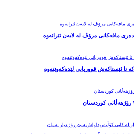
ەری مافەکانی مرۆڤ لە لایەن ئێرانەوە
ە تا ئێستاکەش قووربانی لێدەکەوێتەوە