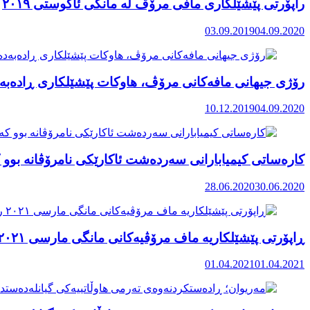
راپۆرتی پێشێلكاری مافی مرۆڤ له‌ مانگی ئاگوستی ٢٠١٩
03.09.2019
04.09.2020
رۆژی جیهانی مافەکانی مرۆڤ، هاوکات پێشێلکاری ڕادەبەد
10.12.2019
04.09.2020
کارەساتی کیمیابارانی سەردەشت ئاکارێکی نامرۆڤانە بوو ک
28.06.2020
30.06.2020
ڕاپۆرتی پێشێلکاریە ماف مرۆڤیەکانی مانگی مارسی ٢٠٢١ رۆژهەڵاتی کوردستان
01.04.2021
01.04.2021