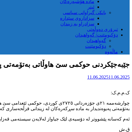
مادە هۆشبەرەکان
ئیتر
بانکی گیراوانی سیاسی
سزاداروی سێدارە
سزادراو بە زیندان
تیرۆری دەوڵەتی
دۆکیومێنت/ گەواهیدان
گەواهیدان
دۆکیومێنت
ماڵەوە
جێبەجێکردنی حوکمی سێ هاوڵاتی بەتۆمەتی پێ
11.06.2025
11.06.2025
ک.م.م.ک:
چوارشەممە ٢١ی جۆزەردانی ٢٧٢٥ی کورد
بەتۆمەتی پەیوەندیدار بە مادە سڕکەرەکان لە زیندانی قزڵحەساری کە
ئەم کەسانە پێشووتر لە دۆسیەی لێک جیاواز لەلایەن سیستەمی قەزایی
ق.ش