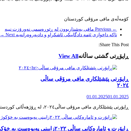
کۆمەڵەی مافی مرۆڤی کوردستان
← Previous
مافی بەشداربوون لە ڕێوڕەسمی نەورۆزت نییە
تاکە داخوازی ئێمە دادگاییکی ئاشکراو و دادپەروەرانەیە
Next →
Share This Post:
ڕاپۆڕتی گشتی ساڵانه
View All
ڕاپۆرتی پێشێلکاری مافی مرۆڤی ساڵی
٢٠٢٤
01.01.2025
01.01.2025
ڕاپۆرت و ئامارەکانی ساڵی ٢٠٢٢زایینی پەیوەست بە خۆکوژی منداڵان لە کوردستان