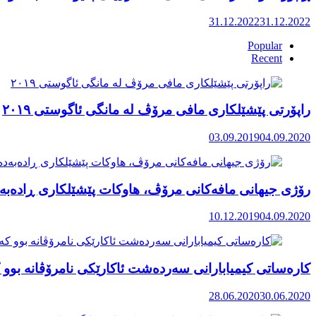
31.12.2022
31.12.2022
Popular
Recent
راپۆرتی پێشێلكاری مافی مرۆڤ له‌ مانگی ئاگوستی ٢٠١٩
03.09.2019
04.09.2020
رۆژی جیهانی مافەکانی مرۆڤ، هاوکات پێشێلکاری ڕادەبەد
10.12.2019
04.09.2020
کارەساتی کیمیابارانی سەردەشت ئاکارێکی نامرۆڤانە بوو ک
28.06.2020
30.06.2020