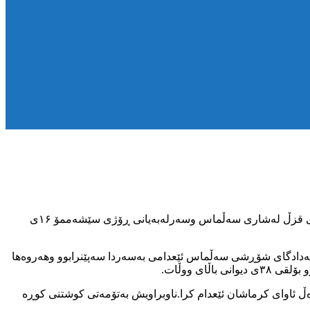
بەپێی هەواڵی گەیشتوو بەکۆمەڵەی مافی مرۆڤی کوردستان سەرلەبەیانی ئەوڕۆ چوارشەممۆ ۱۷ی سەرماوەز عەلی چوارتاق خەڵکی گوندی قزڵ لەشاری سەڵماس وسەرلەبەیانی ڕۆژی سێشەممۆ ۱۶ی
تی بەشداری لەڕاگرتنی ۷٥۰گرام شیشە(کریستاڵ)دەسبەسەر ولەدادگای شۆڕشی سەڵماس ئێعدامی بەسەردا سەپێنرابوو وهەروەها
ای ووڵات.
اوەر لەزیندانی دیزەڵ ئاوای کرماشان ئێعدام کرا.ناوبراویش بەتۆمەتی کوشتنی کوڕە