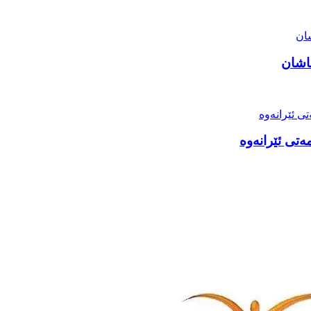
اشان
ەتی ئێرانەوە