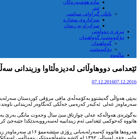
مادە هۆشبەرەکان
ئیتر
بانکی گیراوانی سیاسی
سزاداروی سێدارە
سزادراو بە زیندان
تیرۆری دەوڵەتی
دۆکیومێنت/ گەواهیدان
گەواهیدان
دۆکیومێنت
ماڵەوە
ئێعدامی دووهاوڵاتی لەدیزەڵئاوا وزیندانی س
07.12.2016
07.12.2016
سەرماوەز عەلی ئەکبەر کەرەمی خەڵکی کەنگاوەر لەزیندانی ناوەندی 
هاتووە کەحوکمی ئێعدامی ئەم زیندانییە لەسەرووبەندێکدا جێبەجێ کرا کەدۆسیەکەی 
هەروەها هاتووە کەسە
مامی خۆی لەساڵی ۱۳۹۲ لە کێشە وتێهەڵچوونێکی بنەماڵەیی لەیەکێک لەگوندەکانی کەنگاوەر وئەسەد ئاوا ئێعدامی بەسەردا سەپێنرابوو.