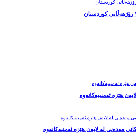
ەن هێزە ئەمنییەکانەوە
نی مەدەنی لە لایەن هێزە ئەمنیەکانەوە