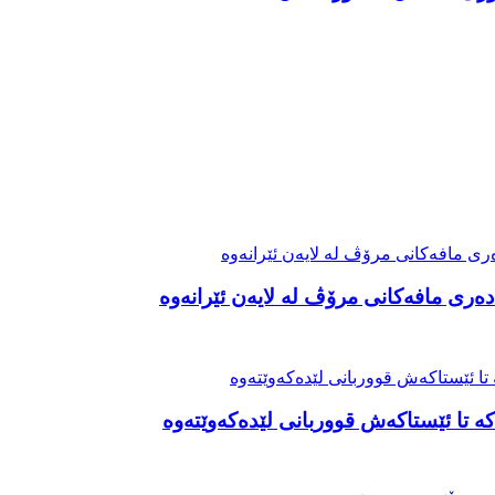
ەری مافەکانی مرۆڤ لە لایەن ئێرانەوە
ە تا ئێستاکەش قووربانی لێدەکەوێتەوە