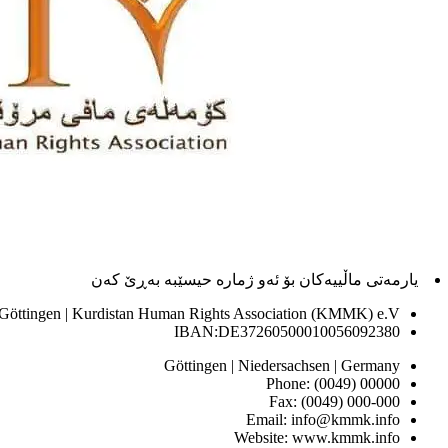
یارمەتی ماڵییەکان بۆ ئەو ژماره حیسێبە بەڕێ کەن
 Göttingen | Kurdistan Human Rights Association (KMMK) e.V
IBAN:DE37260500010056092380
Göttingen | Niedersachsen | Germany
Phone: (0049) 00000
Fax: (0049) 000-000
Email: info@kmmk.info
Website: www.kmmk.info