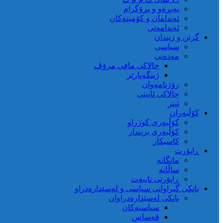
پەیڕەو و پڕۆگرام
ئەندامان و کۆمیتەکان
ئەندامەتی
گرتن و زیندان
سیاسی
مەدەنی
چالاکی مافی مرۆڤ
ژینگەپارێز
رۆژنامەوان
چالاکی ئایینی
ئیتر
کۆڵبەران
کۆڵبەری کوژراو
کؤڵبەری بریندار
کاسبکار
ڕاپۆرت
مانگانە
ساڵانە
ڕاپۆرتی تایبەت
بانکی گیراوانی سیاسی و لەسێدارەدراو
بانکی لەسێدارەدراوان
سیاسیەکان
قەساس