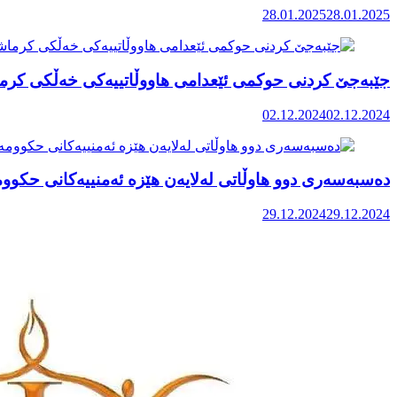
28.01.2025
28.01.2025
جێبەجێ کردنی حوکمی ئێعدامی هاووڵاتییەکی خەڵکی کرم
02.12.2024
02.12.2024
دەسبەسەری دوو هاوڵاتی لەلایەن هێزە ئەمنییەکانی حکووم
29.12.2024
29.12.2024