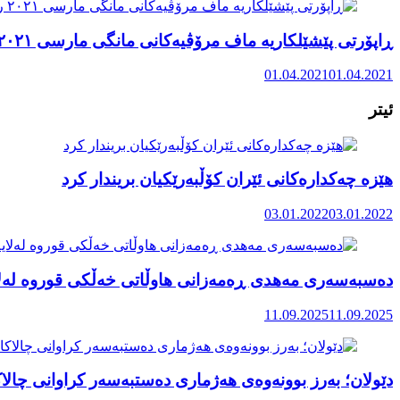
ڕاپۆرتی پێشێلکاریە ماف مرۆڤیەکانی مانگی مارسی ٢٠٢١ رۆژهەڵاتی کوردستان
01.04.2021
01.04.2021
ئیتر
هێزە چەکدارەکانی ئێران کۆڵبەرێکیان بریندار کرد
03.01.2022
03.01.2022
دەسبەسەری مەهدی ڕەمەزانی هاوڵاتی خەڵکی قوروە لەلای
11.09.2025
11.09.2025
دێولان؛ بەرز بوونەوەی هەژماری دەستبەسەر کراوانی چالاکا