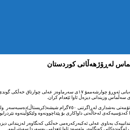
ەڵماس لەڕۆژهەڵاتی کوردستان
سەڵماس وزیندانی دیزەڵ ئاوا ئێعدام کران.
بەگوێرەی هەواڵەکە عەلی چوارتاق سێ ساڵ وحەوت مانگی بەرێ بەتۆمە
لەحاڵەتی داواکاری بۆ پێداچوونەوە ولێکۆڵینەوە نێردرابوو بۆلقی ۳۸ی دیوانی باڵ
رلەبەیانی ڕۆژی سێشەممۆ ۱۶ی سەرماوەز زیندانییەک بەناوی عەلی ئەکبەرکەرەمی خەڵکی کەنگ