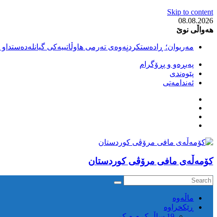
Skip to content
08.08.2026
هەواڵی نوێ
مەریوان؛ ڕادەستکردنەوەی تەرمی هاوڵاتییەکی گیانلەدەستداو ل
سەقز؛ بێهزاد ڕەسووڵی بەندکراوی سیاسی کورد ژیانی لە مەتر
پەیڕەو و پڕۆگرام
سەقز؛ دەسبەسەری دوو گەنج لەلایەن هێزە ئەمنییەکانی ڕێژیمی
پێوەندی
کوژرانی هاوڵاتییەکی خەڵکی سەردەشت لە کاتی کۆڵبەری لە نا
ئەندامەتی
مەریوان و ڕوانسەر؛ کوژرانی دوو هاوڵاتی لە کاتی کۆڵبەریدا 
كۆمه‌ڵه‌ی مافی مرۆڤی کوردستان
ماڵه‌وه‌
ڕێکخراوە
19 ساڵ ک م م ک